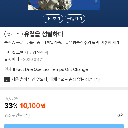
미리보기
공유하기
유럽을 성찰하다
중고도서
중산층 붕괴, 포퓰리즘, 내셔널리즘…… 유럽중심주의 몰락 이후의 세계
다니엘 코엔
저
김진식
역
글항아리
2020.08.21.
원제
Il Faut Dire Que Les Temps Ont Change
사용 흔적 약간 있으나, 대체적으로 손상 없는 상품
상
15,000
원
33
10,100
YES포인트
0원