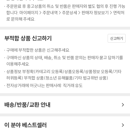
티와 같았다. 프랑스 대혁명에서는 빵을 요구했지만, 이제는 부를 차별없
주문완료 후 중고상품의 취소 및 반품은 판매자와 별도 협의 후 진행 가능
이 ‘거리낌 없이 즐기는 것’이 문제였다. 샌프란시스코, 파리, 베를린의 신
합니다. 마이페이지 > 주문내역 > 주문상세 > 판매자 정보보기 > 연락처
세대들은 단조롭게 되풀이되는 노동과 물질의 문제에서 벗어나 사랑과 로
로 문의해 주세요.
큰롤로 이뤄진 새로운 세상을 만들 수 있다고 생각했다.
부적합 상품 신고하기
하지만 안타깝게도, 1970년대 중반부터 경제성장이 중단되고 기나긴 경
신고하기
기침체가 시작되면서 1960년대의 열망은 물거품이 되었다. 프롤레타리아
구매에 부적합한 상품은 신고해주세요.
혁명을 준비하며 공장에 잠입했던 좌파 청년들에게는 경악스럽게도, 당시
구매하신 상품의 상태, 배송, 취소 및 반품 문의는 판매자 묻고 답하기를
산업은 섬유, 야금, 조선소의 위기로 인해 내리막길을 걷기 시작했다. 성경
이용해주세요.
에서 말하는 일의 저주에서 벗어날 수 있으리라 믿었던 이 세대의 열정은
상품정보 부정확(카테고리 오등록/상품오등록/상품정보 오등록/기타
이렇게 무너졌는데, 이것이 지난 50년 동안에 있었던 첫 번째 트라우마일
허위등록) 부적합 상품(청소년 유해물품/기타 법규위반 상품)
것이다.
전자상거래에 어긋나는 판매사례: 직거래 유도
두 번째 트라우마: 보수혁명의 배신
배송/반품/교환 안내
경제 위기는 68혁명의 반대자들에게 역습의 기회를 제공했다. 아일랜드
의 토머스 버크는 프랑스 대혁명이 ‘무절제와 악덕’의 사슬을 풀어놓아 젊
은 세대들이 ‘지혜와 미덕’을 가질 수 없게 되었다고 비판했다. 1980년대
이 분야 베스트셀러
초반에 등장한 신보수주의자들도 같은 실수를 범했다. 68혁명 세대들이