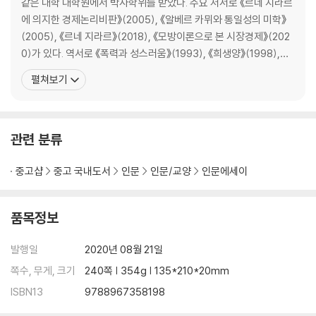
2. 호모 디지털리스
같은 대학 대학원에서 박사학위를 받았다. 주요 저서로 《르네 지라르
3. 로봇과 악마
에 의지한 경제논리비판》(2005), 《알베르 카뮈와 통일성의 미학》
4. 가능한 두 세계
(2005), 《르네 지라르》(2018), 《모방이론으로 본 시장경제》(202
0)가 있다. 역서로 《폭력과 성스러움》(1993), 《희생양》(1998),
7장 아이폰 세대
《알베르 카뮈: 부조리와 반항의 정신 1·2》(2000), 《나는 사탄이 번
펼쳐보기
1. 알고리즘 세계
개처럼 떨어지는 것을 본다》(2004), 《문화의 기원》(2006), 《그를
2. 우리 앞의 생
통해 스캔들이 왔다》(2007), 《욕망의 탄생》(2018), 《유럽을 성찰
하다》(
관련 분류
결론: 딜런에서 딥 마인드까지
주
중고샵
중고 국내도서
인문
인문/교양
인문에세이
품목정보
발행일
2020년 08월 21일
쪽수, 무게, 크기
240쪽 | 354g | 135*210*20mm
ISBN13
9788967358198