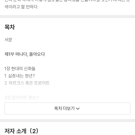
색이라고 할 만하다.
목차
서문
제1부 떠나다, 돌아오다
1장 현대의 신화들
1. 싫증내는 청년?
2. 마르크스 혹은 프로이트
2장 잃어버린 환상 1
1. 행복 추구
목차 더보기
2. 위험한 일탈
3장 보수 혁명
저자 소개
2
1. 계몽주의의 배신