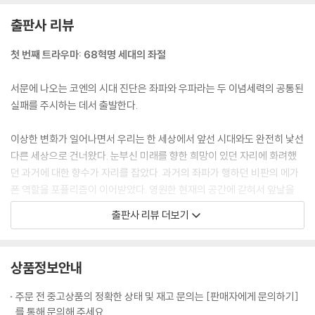
출판사 리뷰
첫 번째 트라우마: 68혁명 세대의 좌절
서문에 나오는 코엔의 시대 진단은 좌파와 우파라는 두 이념세력의 공통된
실패를 주시하는 데서 출발한다.
이상한 변화가 일어나면서 우리는 한 세상에서 앞선 시대와도 완전히 낯선
다른 세상으로 건너왔다. 눈부신 미래를 향한 희망이 있던 자리에 화려했
던 과거에 대한 향수가 자리를 잡았다. 과거의 좌파가 행하던 비판의 메가
폰 역할을 포퓰리즘이 이어받았다. 영원한 현재의 공간에 갇혀서 앞날을
생각하기가 너무나 어렵게 된 오늘날 청년 세대의 상황이야말로 지난 반세
출판사 리뷰 더보기
기 동안 쌓여온 정신적 외상의 증상이라 할 수 있다.(서문)
코엔이 보기에 50년 전 1968년 5월 혁명은, 앙시앵레짐을 무너뜨린 프랑
상품정보안내
스 대혁명처럼 사람들의 상상력에 불을 붙였다. 당시 대학가인 라탱 구를
행진하던 젊은 세대들에게는 부르주아를 무너뜨리는 것만이 문제였다. 하
주문 전 중고상품의 정확한 상태 및 재고 문의는 [판매자에게 문의하기]
지만 68년 5월 혁명에서는 어떤 이도 처형되지 않았으며 마치 즐거운 파
를 통해 문의해 주세요.