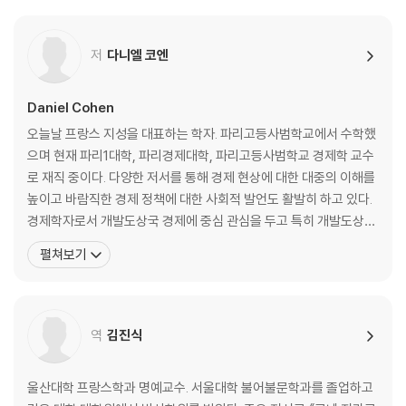
2. 콘드라티에프, 내 사랑(잃어버린 환상 2)
저
다니엘 코엔
제2부 타락한 시대
4장 프롤레타리아여 안녕
Daniel Cohen
1. 끔찍한 해, 2016년
오늘날 프랑스 지성을 대표하는 학자. 파리고등사범학교에서 수학했
2. 역사는 돌고 돈다
으며 현재 파리1대학, 파리경제대학, 파리고등사범학교 경제학 교수
3. 고독한 50년(잃어버린 환상 3)
로 재직 중이다. 다양한 저서를 통해 경제 현상에 대한 대중의 이해를
높이고 바람직한 경제 정책에 대한 사회적 발언도 활발히 하고 있다.
5장 이주민 공포증
경제학자로서 개발도상국 경제에 중심 관심을 두고 특히 개발도상국
1. 야만의 극치(울티미 바르바로룸Ultimi Barnarorum)
의 부채 및 성장 문제에 관해 많은 연구를 수행해왔다. 시장방임주의
펼쳐보기
2. 포스트모더니즘의 폭력
적 담론에 비판적이며 스스로를 실용적 경제학자로 규정하는 코엔은
3. 폭력의 세 번째 시대
프랑스 정부와 국제기구의 정책 수립에도 적극 관여해왔다. 『악의 번
영』은 2009년 초 출간되어 프랑스 아마존 종합베스트셀러 3
제3부 미래로 돌아가기
역
김진식
6장 21세기의 큰 희망
1. 나의 로봇이 나를 사랑하게 될 날
울산대학 프랑스학과 명예교수. 서울대학 불어불문학과를 졸업하고