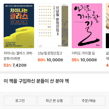
‘금지를 금하기를’ 원했지만, 잘못 생각한 게 있었다. 모든 사회는 규칙과
금지를 통해 유지되기 때문이다. 그들은 또 ‘불가능을 요구하기’를 원했지
만, 인간 조건이 비극적이라는 것을 깜빡 잊고 있었다. 68혁명에 대한 비
판은 ‘무력감과 쾌락주의와 도덕적 혼란에 빠지는 것’을 한시바삐 막아야
한다는 것이었다.
레이건의 대통령 당선은 그의 지지자들에게는 쾌락 원칙에대한 현실 원칙
의 설욕으로 보였다. 레이건은 경제가 아닌 도덕적 혁명의 기수였다. 하지
만 레이건은 68혁명 세대만큼이나 순진한 환상을 통해 지지를 이끌어내
차이나는 클라스 과학·
신남철 문장선집 2
아직도 가야 할 길
삶
는데, 도덕성 회복을 통해서 자본주의는 자동 조절되리라는 게 그것이다.
문화·미래 편
제
50
10,000
55
10,000
%
%
원
원
그러나 그의 당선 이후 실제로 실현된 것은, 아무런 절제도 없는 가운데 터
53
7,420
4
%
원
져나온 부의 불평등과 탐욕의 승리였을 뿐이다. 보수주의 혁명의 이 배반
은 우리 시대가 겪은 두 번째로 큰 헛된 기대와 착각이었다.
이 책을 구입하신 분들이 산 분야 책
포퓰리즘, 이 시대의 또다른 환상
1960년대에서 1980년대로 이처럼 급격하게 변화한 것은 인간 욕망의 양
로그인
최근 본 상품
주문/배송
극단 사이에서 이뤄진 진부한 왕복운동이었던 것으로 보인다. 인간 욕망의