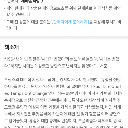
판매자 :
새마음책방
개인 판매자의 상품은 개인정보보호를 위해 결제완료 후 연락처를 확인
할 수 있습니다.
구매 전 상품에 대한 문의는
[판매자에게 문의하기]
를 이용해 주시기 바
랍니다.
책소개
“1964년에 밥 딜런은 ‘시대가 변했다’라는 노래를 불렀다. ‘시대는 변했
다.’ 하지만 시대는 예상했던 방향으로 변하지는 않았다.” _ 서문
프랑스의 대표적 지성으로 꼽히는 경제학자 다니엘 코엔이 『유럽을 성찰
하다』를 펴냈다. 원제가 ‘세상이 변했다고 말해야 한다Il Faut Dire Que L
es Temps Ont Change’인 이 책은 68혁명 이후 이 세계의 변화에 대해
총체적으로 성찰한 진중한 인문에세이다. 특히 오랜 시간 세계 질서를 주
도했던 유럽적 이성이 어떤 과정을 거쳐 변질되고 쇠락했는지, 바뀐 세계
속에서 지식인은 무엇을 해야 하는지에 대한 길 찾기 질문을 여러 방면으
로 담아놓았다. 유럽에 대한 총체적 반성이자, 포퓰리즘과 극우주의 등 극
단의 문화 속에서 어떻게 글로벌한 합리성을 만들어나갈 것인가에 대한 모