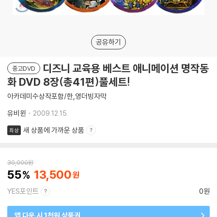
공유하기
디즈니 교육용 베스트 애니메이션 명작동
중고DVD
화 DVD 8장(총41편)풀세트!
아카데미수상작포함/한,영더빙자막
유비윈
2009.12.15.
새 상품에 가까운 상품
최상
30,000
원
55
13,500
YES포인트
0원
앱 다운 시 1천원 상품권