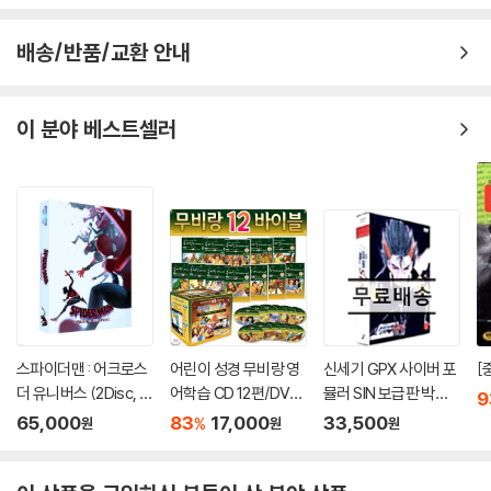
배송/반품/교환 안내
이 분야 베스트셀러
스파이더맨 : 어크로스
어린이 성경 무비랑 영
신세기 GPX 사이버 포
[
더 유니버스 (2Disc, 4
어학습 CD 12편/DVD
뮬러 SIN 보급판 박스
9
K UHD+2D B2 렌티큘
15편 바이블 애니 12편
셋
65,000
83
17,000
33,500
%
원
원
원
러 풀슬립 스틸북 한정
컬렉션 감상+학습(구
판) : 블루레이
간반복/재생속도조절/
받아쓰기/단어검색/화