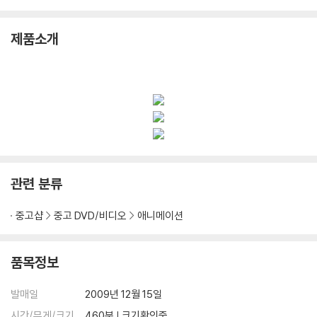
제품소개
관련 분류
중고샵
중고 DVD/비디오
애니메이션
품목정보
발매일
2009년 12월 15일
시간/무게/크기
460분 | 크기확인중