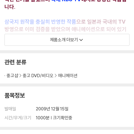
니다.
삼국지 원작을 충실히 반영한 작품
으로 일본과 국내의 TV
방영으로 이미 검증을 받았으며 애니메이션으로 되어 있기
때문에 취학전 아동이나 초등학생이 재미있게 삼국지를 이
제품소개 더보기
해하고 볼 수 있도록 되어 있을 뿐만 아니라 삼국지 책을 읽
으신 분들도 새로운 감회를 느낄 수가 있어 온가족 남녀노소
구분없이 즐길 수 있습니다. 애니메이션의 대국 일본에서 제
관련 분류
작하여 색상이 화려하고 생동감있게 묘사되었습니다. 단순
히 보고 마는 영상에서
영어 공부도 할 수 있도록 영어 원어
중고샵
중고 DVD/비디오
애니메이션
에 한글 자막과 영어자막으로 제작
하였습니다.
품목정보
발매일
2009년 12월 15일
시간/무게/크기
1000분 | 크기확인중