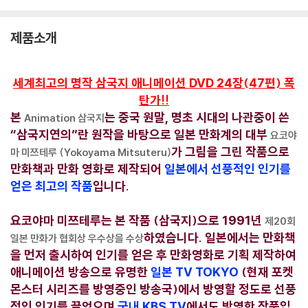
제품소개
세계최고의 명작 삼국지 애니메이션 DVD 24장(47편) 폭
탄가!!
본
는 중국 원말, 명초 시대의 나관중이 쓴
Animation 삼국지
“삼국지연의”란 원작을 바탕으로 일본 만화계의 대부
요코야
가 그림을 그린 작품으로
마 미쯔테루 (Yokoyama Mitsuteru)
만화책과 만화 영화로 제작되어
일본에서 선풍적인 인기를
얻은 최고의 작품
입니다.
요코야마 미쯔테루는 본 작품 (삼국지)으로 1991년
제20회
하였습니다. 일본에서는 만화책
일본 만화가 협회상 우수상을 수상
을 먼저 출시하여 인기를 얻은 후 만화영화로 기획 제작하여
애니메이션 방송으로 유명한
일본 TV TOKYO
(현재 포켓
몬스터 시리즈를 방영중인 방송국)에서 방영할 정도로 선풍
적인 인기를 끌었으며
국내 KBS TV
에서도 방영한 작품입