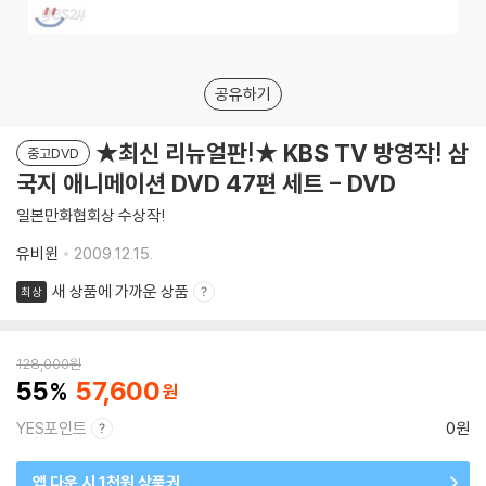
공유하기
★최신 리뉴얼판!★ KBS TV 방영작! 삼
중고DVD
국지 애니메이션 DVD 47편 세트 - DVD
일본만화협회상 수상작!
유비윈
2009.12.15.
새 상품에 가까운 상품
최상
128,000
원
55
57,600
YES포인트
0원
앱 다운 시 1천원 상품권