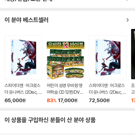
이 분야 베스트셀러
스파이더맨 : 어크로스
어린이 성경 무비랑 영
스파이더맨 : 어크로스
조
더 유니버스 (2Disc, 4
어학습 CD 12편/DVD
더 유니버스 (2Disc, 4
고
K UHD+2D B2 렌티큘
15편 바이블 애니 12편
K UHD+2D B2 렌티큘
1
65,000
83
17,000
72,500
1
%
원
원
원
러 풀슬립 스틸북 한정
컬렉션 감상+학습(구
러 풀슬립 스틸북 한정
판
판) : 블루레이
간반복/재생속도조절/
판) : 블루레이
받아쓰기/단어검색/화
이 상품을 구입하신 분들이 산 분야 상품
면조절 등) 미디어잉글
리쉬 영어책에소개된