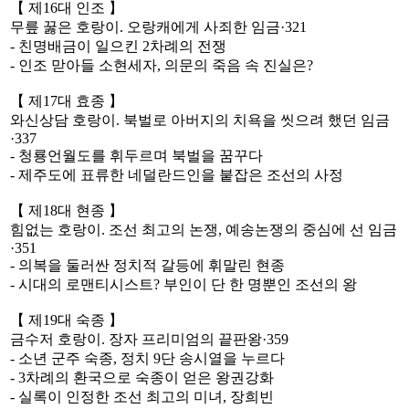
【 제16대 인조 】
무릎 꿇은 호랑이. 오랑캐에게 사죄한 임금·321
- 친명배금이 일으킨 2차례의 전쟁
- 인조 맏아들 소현세자, 의문의 죽음 속 진실은?
【 제17대 효종 】
와신상담 호랑이. 북벌로 아버지의 치욕을 씻으려 했던 임금
·337
- 청룡언월도를 휘두르며 북벌을 꿈꾸다
- 제주도에 표류한 네덜란드인을 붙잡은 조선의 사정
【 제18대 현종 】
힘없는 호랑이. 조선 최고의 논쟁, 예송논쟁의 중심에 선 임금
·351
- 의복을 둘러싼 정치적 갈등에 휘말린 현종
- 시대의 로맨티시스트? 부인이 단 한 명뿐인 조선의 왕
【 제19대 숙종 】
금수저 호랑이. 장자 프리미엄의 끝판왕·359
- 소년 군주 숙종, 정치 9단 송시열을 누르다
- 3차례의 환국으로 숙종이 얻은 왕권강화
- 실록이 인정한 조선 최고의 미녀, 장희빈