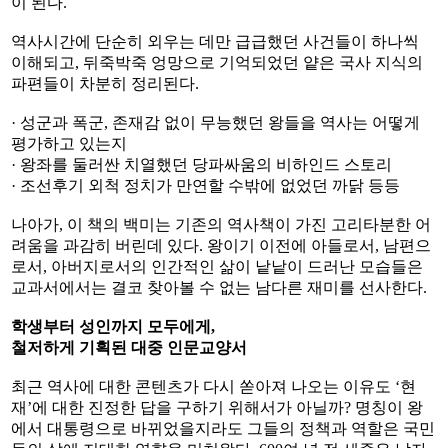
이 된다.
역사시간에 단순히 외우는 데만 급급했던 사건들이 하나씩
이해되고, 뒤죽박죽 엉망으로 기억되었던 얕은 국사 지식의
파편들이 차분히 정리된다.
· 성군과 폭군, 존재감 없이 무능했던 왕들을 역사는 어떻게
평가하고 있는지
· 왕좌를 둘러싼 치열했던 당파싸움의 비하인드 스토리
· 조선후기 외척 정치가 만연할 수밖에 없었던 까닭 등등
나아가, 이 책의 백미는 기존의 역사책이 가진 고리타분한 어
려움을 과감히 버린데 있다. 왕이기 이전에 아들로서, 남편으
로서, 아버지로서의 인간적인 삶이 낱낱이 드러난 모습들은
교과서에서는 결코 찾아볼 수 없는 남다른 재미를 선사한다.
학생부터 성인까지 모두에게,
철저하게 기획된 대중 인문교양서
최근 역사에 대한 콘텐츠가 다시 쏟아져 나오는 이유도 ‘현
재’에 대한 진정한 답을 구하기 위해서가 아닐까? 명칭이 왕
에서 대통령으로 바뀌었을지라도 그들의 정책과 역할은 국민