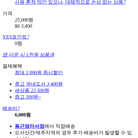
사용 흔적 약간 있으나, 대체적으로 손상 없는 상품
?
가격
25,000
원
86
3,400
YES포인트
?
0원
앱 다운 시 1천원 상품권
결제혜택
최대 2,000원 즉시할인
중고 국내도서
3,400
원
새상품
22,500
원
중고
500
원~
배송비
?
6,000원
동근엄마서점
에서 직접배송
도서산간/제주지역의 경우 추가 배송비가 발생할 수 있