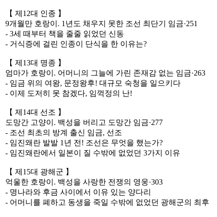
【 제12대 인종 】
9개월만 호랑이. 1년도 채우지 못한 조선 최단기 임금·251
- 3세 때부터 책을 줄줄 읽었던 신동
- 거식증에 걸린 인종이 단식을 한 이유는?
【 제13대 명종 】
엄마가 호랑이. 어머니의 그늘에 가린 존재감 없는 임금·263
- 임금 위의 여왕, 문정왕후! 대규모 숙청을 일으키다
- 이제 도저히 못 참겠다, 임꺽정의 난!
【 제14대 선조 】
도망간 고양이. 백성을 버리고 도망간 임금·277
- 조선 최초의 방계 출신 임금, 선조
- 임진왜란 발발 1년 전! 조선은 무엇을 했는가?
- 임진왜란에서 일본이 질 수밖에 없었던 3가지 이유
【 제15대 광해군 】
억울한 호랑이. 백성을 사랑한 전쟁의 영웅·303
- 명나라와 후금 사이에서 이유 있는 양다리
- 어머니를 폐하고 동생을 죽일 수밖에 없었던 광해군의 최후