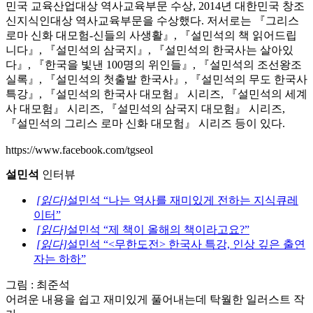
민국 교육산업대상 역사교육부문 수상, 2014년 대한민국 창조
신지식인대상 역사교육부문을 수상했다. 저서로는 『그리스
로마 신화 대모험-신들의 사생활』, 『설민석의 책 읽어드립
니다』, 『설민석의 삼국지』, 『설민석의 한국사는 살아있
다』, 『한국을 빛낸 100명의 위인들』, 『설민석의 조선왕조
실록』, 『설민석의 첫출발 한국사』, 『설민석의 무도 한국사
특강』, 『설민석의 한국사 대모험』 시리즈, 『설민석의 세계
사 대모험』 시리즈, 『설민석의 삼국지 대모험』 시리즈,
『설민석의 그리스 로마 신화 대모험』 시리즈 등이 있다.
https://www.facebook.com/tgseol
설민석
인터뷰
[읽다]
설민석 “나는 역사를 재미있게 전하는 지식큐레
이터”
[읽다]
설민석 “제 책이 올해의 책이라고요?”
[읽다]
설민석 “<무한도전> 한국사 특강, 인상 깊은 출연
자는 하하”
그림 : 최준석
어려운 내용을 쉽고 재미있게 풀어내는데 탁월한 일러스트 작