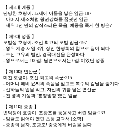
【 제8대 예종 】
단명한 호랑이. 12세에 아들을 낳은 임금·187
- 아버지 세조처럼 왕권강화를 꿈꿨던 임금
- 재위 1년 만의 갑작스러운 죽음, 예종을 죽게 한 병은?
【 제9대 성종 】
모범생 호랑이. 조선 최고의 모범 임금·197
- 왕위 계승 서열 3위, 장인 한명회의 힘으로 왕이 되다
- 조선 고유의 법전, 경국대전을 완성하다
- 왕으로서는 100점! 남편으로서는 0점!이었던 성종
【 제10대 연산군 】
미친 호랑이. 조선 최고의 폭군·215
- 어머니 폐비 윤씨의 죽음을 알고도 복수의 칼날을 숨기다
- 신하들의 입을 막고, 자신의 귀를 닫은 연산군
- 천 명의 기생과 ‘흥청망청’했던 임금
【 제11대 중종 】
변덕쟁이 호랑이. 조광조를 등용하고 버린 임금·233
- 임금도 읽어야 했던 초등 교과서 [소학]
- 중종의 남자, 조광조! 중종에게 버림을 받다