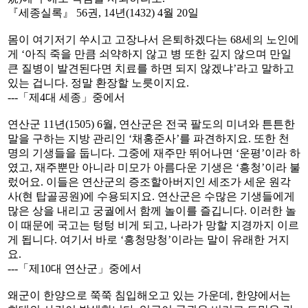
『세종실록』 56권, 14년(1432) 4월 20일
몸이 여기저기 쑤시고 고장나서 은퇴하겠다는 68세의 노인에
게 ‘아직 죽을 만큼 쇠약하지 않고 병 또한 깊지 않으며 만일
큰 질병이 발견된다면 치료를 하면 되지 않겠냐’라고 말하고
있는 겁니다. 정말 환장할 노릇이지요.
---「제4대 세종」중에서
연산군 11년(1505) 6월, 연산군은 전국 팔도의 미녀와 튼튼한
말을 구하는 지방 관리인 ‘채홍준사’를 파견하지요. 또한 천
명의 기생들을 둡니다. 그중에 재주만 뛰어나면 ‘운평’이라 하
였고, 재주뿐만 아니라 미모가 아름다운 기생은 ‘흥청’이라 불
렀어요. 이들은 연산군의 증조할아버지인 세조가 세운 원각
사(현 탑골공원)에 수용되지요. 연산군은 수많은 기생들에게
많은 상을 내리고 궁궐에서 함께 놀이를 즐깁니다. 이러한 놀
이 때문에 국고는 텅텅 비게 되고, 나라가 망할 지경까지 이르
게 됩니다. 여기서 바로 ‘흥청망청’이라는 말이 유래한 거지
요.
---「제10대 연산군」중에서
왜군이 한양으로 쭉쭉 침입해오고 있는 가운데, 한양에서는