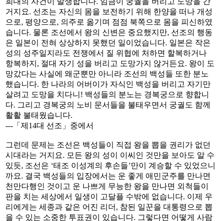
희대의 사건이 발생합니다. 임금이 궁궐을 버리고 도망을 간
거지요. 선조는 자신의 몸을 보전하기 위해 한양을 떠나 개성
으로, 평양으로, 의주로 옮기며 점점 북쪽으로 몸을 피신하였
습니다. 물론 조선에서 왕의 신변은 중요했지만, 선조의 행동
은 일본이 전혀 상상하지 못했던 일이었습니다. 일본은 작은
성의 성주일지라도 전쟁에서 질 위협에 처하면 할복하거나
항복하지, 절대 자기 성을 버리고 도망가지 않거든요. 왕이 도
망갔다는 사실에 왜군뿐만 아니라 조선의 백성들 또한 분노
했습니다. 한 나라의 어버이가 자식인 백성을 버리고 자기만
살려고 도망을 치다니! 백성들의 분노는 경복궁으로 향합니
다. 그리고 경복궁의 노비 문서들을 불태우면서 궁궐도 함께
활활 불태웠습니다.
---「제14대 선조」중에서
그런데 문제는 조선은 백성들이 직접 왕을 뽑을 권리가 없던
시대라는 거지요. 모든 왕의 성이 이씨인 것만을 보아도 알 수
있듯, 조선은 ‘태조 이성계의 후손들’만이 계승할 수 있었으니
까요. 결국 백성들의 입장에서는 운 좋게 애민군주를 만나면
천만다행인 것이고 운 나쁘게 무능한 왕을 만나면 외척들이
판을 치는 세상에서 일생이 고달플 수밖에 없습니다. 이제 우
리에게는 세종과 같은 어진 리더, 참된 일꾼을 대통령으로 뽑
을 수 있는 소중한 투표권이 있습니다. 그렇다면 어떻게 사람