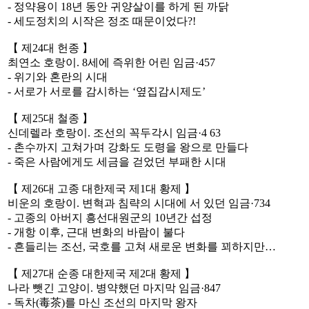
- 정약용이 18년 동안 귀양살이를 하게 된 까닭
- 세도정치의 시작은 정조 때문이었다?!
【 제24대 헌종 】
최연소 호랑이. 8세에 즉위한 어린 임금·457
- 위기와 혼란의 시대
- 서로가 서로를 감시하는 ‘옆집감시제도’
【 제25대 철종 】
신데렐라 호랑이. 조선의 꼭두각시 임금·4 63
- 촌수까지 고쳐가며 강화도 도령을 왕으로 만들다
- 죽은 사람에게도 세금을 걷었던 부패한 시대
【 제26대 고종 대한제국 제1대 황제 】
비운의 호랑이. 변혁과 침략의 시대에 서 있던 임금·734
- 고종의 아버지 흥선대원군의 10년간 섭정
- 개항 이후, 근대 변화의 바람이 불다
- 흔들리는 조선, 국호를 고쳐 새로운 변화를 꾀하지만…
【 제27대 순종 대한제국 제2대 황제 】
나라 뺏긴 고양이. 병약했던 마지막 임금·847
- 독차(毒茶)를 마신 조선의 마지막 왕자