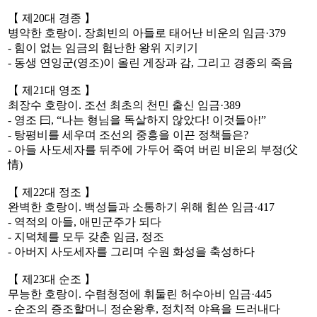
【 제20대 경종 】
병약한 호랑이. 장희빈의 아들로 태어난 비운의 임금·379
- 힘이 없는 임금의 험난한 왕위 지키기
- 동생 연잉군(영조)이 올린 게장과 감, 그리고 경종의 죽음
【 제21대 영조 】
최장수 호랑이. 조선 최초의 천민 출신 임금·389
- 영조 曰, “나는 형님을 독살하지 않았다! 이것들아!”
- 탕평비를 세우며 조선의 중흥을 이끈 정책들은?
- 아들 사도세자를 뒤주에 가두어 죽여 버린 비운의 부정(父
情)
【 제22대 정조 】
완벽한 호랑이. 백성들과 소통하기 위해 힘쓴 임금·417
- 역적의 아들, 애민군주가 되다
- 지덕체를 모두 갖춘 임금, 정조
- 아버지 사도세자를 그리며 수원 화성을 축성하다
【 제23대 순조 】
무능한 호랑이. 수렴청정에 휘둘린 허수아비 임금·445
- 순조의 증조할머니 정순왕후, 정치적 야욕을 드러내다