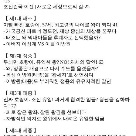
·13
조선건국 이전 | 새로운 세상으로의 길·25
【 제1대 태조 】
이빨 빠진 호랑이. 57세, 최고령의 나이로 왕이 되다·41
- 개국공신 파트너 정도전, 재상 중심의 세상을 꿈꾸다
- 태조는 왜 막내아들을 후계자로 선택했을까?
- 아버지 이성계 VS 아들 이방원
【 제2대 정종 】
무늬만 호랑이. 유약한 왕? NO! 처세의 달인!·63
- 왜, 정종은 개경으로 다시 수도를 옮겼을까?
- 동생 이방원(태종)을 ‘왕세자’로 선언하다
- 이방원(태종)도 부러워한 정종의 유유자적한 말년
【 제3대 태종 】
진짜 호랑이. 조선 유일! 과거에 합격한 임금? 왕권을 강화하
다!·77
- 피로 잡은 왕좌, 참된 왕권을 선보이다
- 자발적인 의지로 왕위에서 내려온 유일한 임금
【 제4대 세종 】