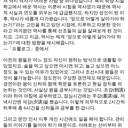
저 역시 역사가 어려운 사람 중 하나였습니다. 특히 학창 시절
학교에서 배운 역사는 이른바 시험용 역사였기 때문에 역사
적 사실과 연도를 외우는 데 급급했지요. 하지만 성인이 된 이
후, 역사가 새롭게 다가왔습니다. ‘앞으로 어떻게 살아가야 하
는가?’라는 고민을 하고 있던 시점에, 지루하고 따분한 것이
라고 여겨왔던 역사를 통해 선조들의 삶을 살펴보게 된 것이
지요. 그리고 지금, 역사는 제게 ‘앞으로 어떻게 살아가야 하
는가?’에 대한 방향을 제시해줍니다.
---「프롤로그」중에서
이전의 왕들은 어느 정도 자신이 원하는 방식으로 생활할 수
있었지요. 술을 먹고 싶으면 마시면 되고, 놀고 싶으면 어느
정도 놀 수 있는 여유가 있었어요. 그러나 조선시대 왕들은 이
것이 불가능합니다. 정도전이 구상한 경연제도 때문입니다.
경연이란 왕이 신하와 함께 학문을 토론하고 현실 정치를 의
논하는 것인데, 사실상 왕을 공부시키는 것입니다. 조강(朝講)
이라 하여 아침에 공부하였고, 점심시간에는 주강(晝講)을, 저
녁시간엔 석강(夕講)을 했습니다. 이렇게 의무적으로 2시간씩
하루에 총 6시간을 신하들과 공부를 한 겁니다.
그리고 문안 인사 이후 개인 시간에도 일을 해야 합니다. 관리
들의 이야기를 들어야 하기 때문이죠. 아래로는 선비부터 위