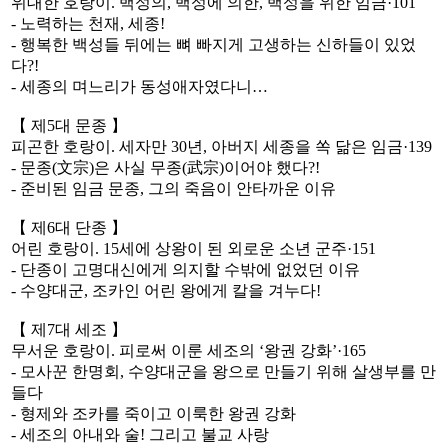
위대한 호랑이. 백성의, 백성에 의한, 백성을 위한 임금·101
- 노력하는 천재, 세종!
- 행복한 백성들 뒤에는 뼈 빠지게 고생하는 신하들이 있었
다?!
- 세종의 며느리가 동성애자였다니…
【 제5대 문종 】
피곤한 호랑이. 세자만 30년, 아버지 세종을 쏙 닮은 임금·139
- 문종(文宗)은 사실 무종(武宗)이어야 했다?!
- 준비된 임금 문종, 그의 죽음이 안타까운 이유
【 제6대 단종 】
어린 호랑이. 15세에 상왕이 된 외로운 소년 군주·151
- 단종이 고명대신에게 의지할 수밖에 없었던 이유
- 수양대군, 조카인 어린 왕에게 칼을 겨누다!
【 제7대 세조 】
무서운 호랑이. 피로써 이룬 세조의 ‘왕권 강화’·165
- 모사꾼 한명회, 수양대군을 왕으로 만들기 위해 살생부를 만
들다
- 형제와 조카를 죽이고 이룩한 왕권 강화
- 세조의 아내와 술! 그리고 불교 사랑