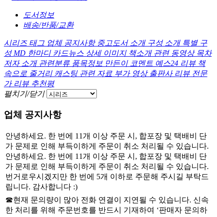
도서정보
배송/반품/교환
시리즈
태그
업체 공지사항
중고도서 소개
구성 소개
특별 구
성
MD 한마디
카드뉴스
상세 이미지
책소개
관련 동영상
목차
저자 소개
관련분류
품목정보
만든이 코멘트
예스24 리뷰
책
속으로
줄거리
캐스팅
관련 자료
부가 영상
출판사 리뷰
전문
가 리뷰
추천평
펼치기/닫기
업체 공지사항
안녕하세요. 한 번에 11개 이상 주문 시, 합포장 및 택배비 단
가 문제로 인해 부득이하게 주문이 취소 처리될 수 있습니다.
안녕하세요. 한 번에 11개 이상 주문 시, 합포장 및 택배비 단
가 문제로 인해 부득이하게 주문이 취소 처리될 수 있습니다.
번거로우시겠지만 한 번에 5개 이하로 주문해 주시길 부탁드
립니다. 감사합니다 :)
☎현재 문의량이 많아 전화 연결이 지연될 수 있습니다. 신속
한 처리를 위해 주문번호를 반드시 기재하여 ‘판매자 문의하