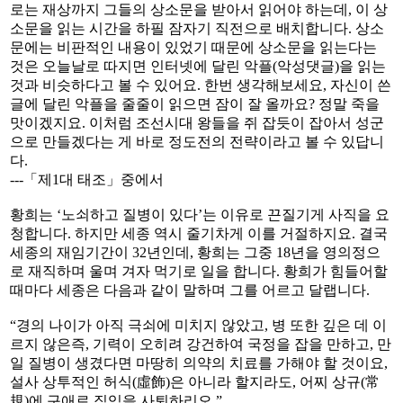
로는 재상까지 그들의 상소문을 받아서 읽어야 하는데, 이 상
소문을 읽는 시간을 하필 잠자기 직전으로 배치합니다. 상소
문에는 비판적인 내용이 있었기 때문에 상소문을 읽는다는
것은 오늘날로 따지면 인터넷에 달린 악플(악성댓글)을 읽는
것과 비슷하다고 볼 수 있어요. 한번 생각해보세요, 자신이 쓴
글에 달린 악플을 줄줄이 읽으면 잠이 잘 올까요? 정말 죽을
맛이겠지요. 이처럼 조선시대 왕들을 쥐 잡듯이 잡아서 성군
으로 만들겠다는 게 바로 정도전의 전략이라고 볼 수 있답니
다.
---「제1대 태조」중에서
황희는 ‘노쇠하고 질병이 있다’는 이유로 끈질기게 사직을 요
청합니다. 하지만 세종 역시 줄기차게 이를 거절하지요. 결국
세종의 재임기간이 32년인데, 황희는 그중 18년을 영의정으
로 재직하며 울며 겨자 먹기로 일을 합니다. 황희가 힘들어할
때마다 세종은 다음과 같이 말하며 그를 어르고 달랩니다.
“경의 나이가 아직 극쇠에 미치지 않았고, 병 또한 깊은 데 이
르지 않은즉, 기력이 오히려 강건하여 국정을 잡을 만하고, 만
일 질병이 생겼다면 마땅히 의약의 치료를 가해야 할 것이요,
설사 상투적인 허식(虛飾)은 아니라 할지라도, 어찌 상규(常
規)에 구애로 직임을 사퇴하리오.”