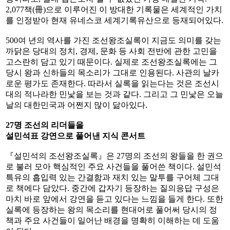
2,077책(冊)으로 이루어진 이 방대한 기록물은 세계적인 가치
를 인정받아 현재 유네스코 세계기록유산으로 등재되어있다.
500여 년의 역사를 가진 조선왕조실록이 지금도 의미를 갖는
까닭은 당대의 정치, 경제, 문화 등 사회 전반에 관한 고민을
고스란히 담고 있기 때문이다. 실제로 조선왕조실록에는 그
당시 왕과 신하들의 목소리가 그대로 인용된다. 사관의 날카
로운 평가도 존재한다. 따라서 실록을 읽는다는 것은 조선시
대의 적나라한 민낯을 보는 것과 같다. 그리고 그 민낯은 오늘
날의 대한민국과 어쩐지 많이 닮아있다.
27명 조선의 리더들을
설민석표 강연으로 풀어낸 지식 콘서트
『설민석의 조선왕조실록』은 27명의 조선의 왕들을 한 권으
로 불러 모아 핵심적인 주요 사건들을 풀어쓴 책이다. 설민석
특유의 흡입력 있는 간결함과 재치 있는 말투를 구어체 그대
로 책에다 담았다. 중간에 갑자기 등장하는 질의응답 구성은
마치 바로 앞에서 강연을 듣고 있다는 느낌을 들게 한다. 또한
실록에 등장하는 왕의 목소리를 현대어로 풀어써 당시의 정
책과 주요 사건들이 일어난 배경을 명확히 이해하는 데 도움