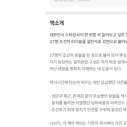
책소개
대한민국 스타강사의 한 번쯤 꼭 들어보고 싶은 
27명 조선의 리더들을 설민석표 강연으로 풀어
27명의 조선의 왕들을 한 권으로 불러 모아 핵
자기 등장하는 질의응답 구성은 마치 바로 앞에서
어난 배경을 명확히 이해하는 데 도움이 된다.
역사시간에 단순히 외우는 데만 급급했던 사건들
· 성군과 폭군, 존재감 없이 무능했던 왕들을 
· 왕좌를 둘러싼 치열했던 당파싸움의 비하인드
· 조선후기 외척 정치가 만연할 수밖에 없었던 
나아가, 이 책의 백미는 기존의 역사책이 가진 