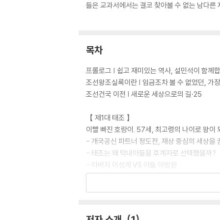
들은 교과서에서는 결코 찾아볼 수 없는 남다른 
목차
프롤로그 | 쉽고 재미있는 역사, 설민석이 함께
조선왕조실록이란 | 임금조차 볼 수 없었던, 가장
조선건국 이전 | 새로운 세상으로의 길·25
【 제1대 태조 】
이빨 빠진 호랑이. 57세, 최고령의 나이로 왕이 
- 개국공신 파트너 정도전, 재상 중심의 세상을
- 태조는 왜 막내아들을 후계자로 선택했을까?
- 아버지 이성계 VS 아들 이방원
【 제2대 정종 】
무늬만 호랑이. 유약한 왕? NO! 처세의 달인!·6
- 왜, 정종은 개경으로 다시 수도를 옮겼을까?
저자 소개
1