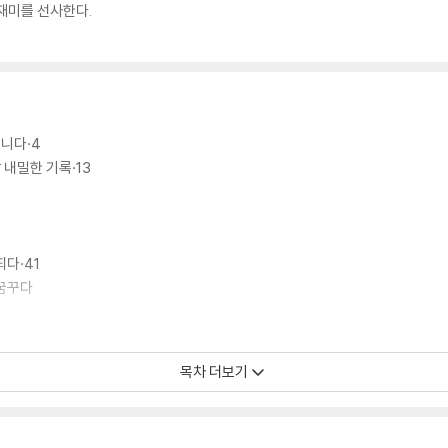
재미를 선사한다.
합니다·4
 내밀한 기록·13
되다·41
 꿈꾸다
목차 더보기
3