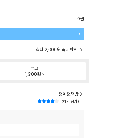
0원
최대 2,000원 즉시할인
중고
1,300
원~
청계천책방
21명 평가