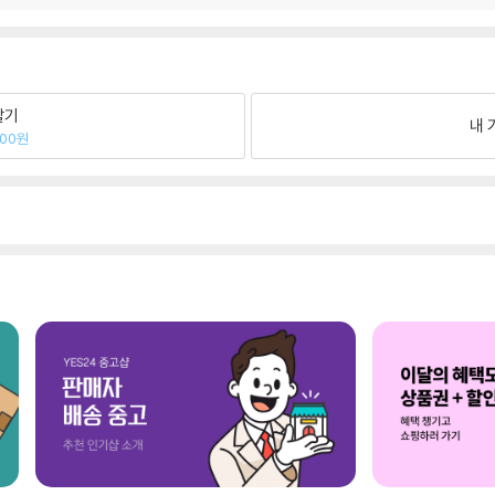
팔기
내 
000원