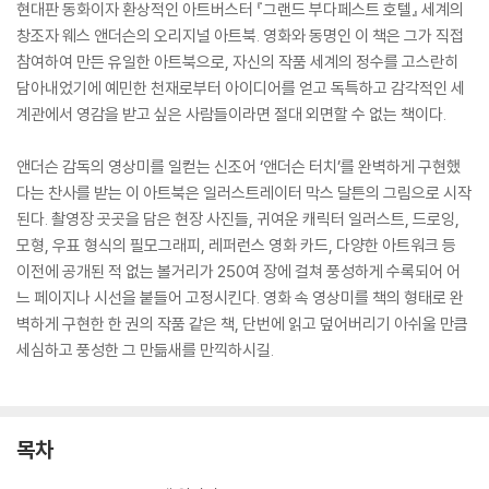
현대판 동화이자 환상적인 아트버스터 『그랜드 부다페스트 호텔』 세계의
창조자 웨스 앤더슨의 오리지널 아트북. 영화와 동명인 이 책은 그가 직접
참여하여 만든 유일한 아트북으로, 자신의 작품 세계의 정수를 고스란히
담아내었기에 예민한 천재로부터 아이디어를 얻고 독특하고 감각적인 세
계관에서 영감을 받고 싶은 사람들이라면 절대 외면할 수 없는 책이다.
앤더슨 감독의 영상미를 일컫는 신조어 ‘앤더슨 터치’를 완벽하게 구현했
다는 찬사를 받는 이 아트북은 일러스트레이터 막스 달튼의 그림으로 시작
된다. 촬영장 곳곳을 담은 현장 사진들, 귀여운 캐릭터 일러스트, 드로잉,
모형, 우표 형식의 필모그래피, 레퍼런스 영화 카드, 다양한 아트워크 등
이전에 공개된 적 없는 볼거리가 250여 장에 걸쳐 풍성하게 수록되어 어
느 페이지나 시선을 붙들어 고정시킨다. 영화 속 영상미를 책의 형태로 완
벽하게 구현한 한 권의 작품 같은 책, 단번에 읽고 덮어버리기 아쉬울 만큼
세심하고 풍성한 그 만듦새를 만끽하시길.
목차