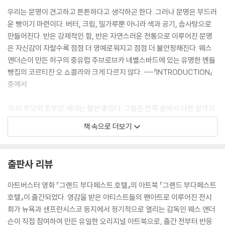
우리는 문명이 견고하고 튼튼하다고 생각하곤 한다. 그러나 문명은 부드러
운 빵이기 마련이다. 버터, 크림, 밀가루뿐 아니라 색과 공기, 솜사탕으로
만들어진다. 반은 강제적인 힘, 반은 자연스러운 전통으로 이루어진 문명
은 자신감이 자랄수록 점점 더 영예로워지고 점점 더 불안정해진다. 웨스
앤더슨이 만든 허구의 중유럽 주브로브카 네벨스바드에 있는 유명한 멘들
빵집의 코르티잔 오 쇼콜라와 크게 다르지 않다. ---「INTRODUCTION」
중에서
‘우리 부모와 조부모 세대는 훨씬 좋았다. 그들은 한쪽 끝에서 다른 끝까지
깔끔한 일직선으로 조용한 삶을 살았다. 그래서 나는 그들이 부러운가? 잘
책 속으로 더보기
모르겠다. 그들은 진짜 고통에서, 악의와 운명의 힘에서 멀리 떨어져 꾸벅
꾸벅 조는 듯 삶을 살았지만 편안함이 낡은 신화가 되고, 안전은 유치한 꿈
이 된 우리는 우리 존재의 하나부터 열까지 긴장을 느끼고 있고, 무엇에 대
출판사 리뷰
한 공포를 늘 새롭게 신경마다 느껴야 한다. 우리 삶의 매 시간은 세계의 운
명과 연결되어 있다. 비탄으로 또 즐거움으로, 우리는 우리 자신의 작은 삶
아트버스터 영화 『그랜드 부다페스트 호텔』의 아트북 『그랜드 부다페스트
저 너머의 역사와 시간을 살아가지만, 그들은 자기 자신 너머의 것은 아무
호텔』이 출간되었다. 영감을 받은 아티스트들의 팬아트로 이루어진 전시
것도 몰랐다. 그러므로 오늘날 우리 모두는, 가장 어린 인류라도, 우리 선조
회가 뉴욕과 샌프란시스코 등지에서 정기적으로 열리는 감독인 웨스 앤더
의 가장 현명한 사람보다 현실에 대해 천 배는 많이 알고 있다. 그러나 우리
슨이 직접 참여하여 만든 유일한 오리지널 아트북으로, 출간 전부터 반응