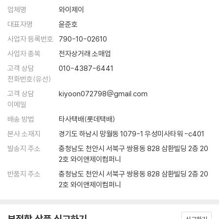
지금까지 달랑 8편의 영화를 세상에 내놓은 감독 웨스 앤더슨은 이미 ‘당
죠? 그냥 농담이었나요?
업체명
와이제이
장 죽어도 영화사에 기록될 감독’이라는 평가를 받는다. 그가 할 하틀리와
A : 아뇨, 그럴 의향이 있습니다.
쿠엔틴 타란티노 이후 가장 독창적인 세계를 이룬 미국 영화계 감독 중 하
대표자명
윤준호
Q : 네, 이제 큰 질문이 남았군요. 감독님의 영화 세계에서 신이 존재하나
나라는 것은 아무도 의심하지 않는다. 그러나 180cm가 넘는 키에 깡마른
사업자 등록번호
790-10-02610
요? 만약 존재한다면, 그 신은 위에서 지켜보고 있나요, 아니면 직접 간섭
몸, 헐렁하게 걸친 셔츠를 바지에 반쯤 밀어 넣고 다니는 웨스 앤더슨은 겉
사업자 종목
전자상거래 소매업
하나요?
으로 보기에는 칠칠치 못한 껑충한 소년처럼 보인다. 실제로 『로얄 테넌바
A : [긴 침묵] 신이 간섭합니다. ---「웨스 앤더슨 : 세 번째 인터뷰」중에서
고객 상담
010-4387-6441
움』에서 함께 작업했던 배우 안젤리카 휴스턴은 첫 만남에서 그를 십대 후
전화번호(유선)
반으로 착각했다고 회상한다(웨스 앤더슨은 1969년생이다).
츠바이크의 알프스 별장과 그랜드 부다페스트 호텔은 분명히 연결된다. 이
고객 상담
kiyoon072798@gmail.com
연결은 꼬리를 무는 연상 작용을 선언한다. 유럽의 사라진 과거를 찬양하
이메일
웨스 앤더슨에게 영화는 개인적 기억의 일부이기도 하다. 10살 때 부모가
고 자신의 과거를 전하는 데 열중한 츠바이크, 자신이 사랑하는 호텔이 ‘빌
이혼하자, 그는 거짓말과 난폭한 돌발행위로 학교생활을 망가뜨렸다. 그러
배송 방법
타사택배(롯데택배)
어먹게 추잡한 곰보 파시스트 개자식’의 손에 넘어가거나 폭격에 재가 될
나 그의 상황을 알게 된 학교 선생님(조력자)이 영화광이던 그가 몰두할
본사 소재지
경기도 하남시 망월동 1079-1 우성미사타워 -c401
지 모를 가능성을 미리 막으려는 구스타브, 구스타브의 스토리를 적당한
수 있도록 다양한 장르를 희곡으로 써서 공연을 올리도록 배려해주었고,
때에 전달하려는 늙은 제로, 프롤로그를 방해하다가 옆에 서 있는 손자로
발송지 주소
충청남도 천안시 서북구 쌍용동 828 삼환빌딩 2층 20
앤더슨은 스스로 주연까지 겸하며 원치 않는 친구들에게 강제로 사인을 해
2호 와이앤제이컴퍼니
대표되는 미래 세대에게 다시 스토리를 전달하려는 ‘작가’. 이 모든 노력이
주는 등 만족스런 학창 시절을 보내게 되었다. 이후 연극과 문학으로 관심
멘들 빵집의 분홍색 상자에 담겨 묘지 시퀀스에서 리본으로 묶인다. 영화
반품지 주소
충청남도 천안시 서북구 쌍용동 828 삼환빌딩 2층 20
사를 넓혀가던 웨스 앤더슨은 대학에서 운명적인 파트너 오언 윌슨을 만났
는 책이고, 책은 제로의 스토리고, 제로의 스토리는 구스타브의 스토리고,
2호 와이앤제이컴퍼니
다. (오언 윌슨은 앤더슨의 모든 영화를 함께 쓰고, 연기하였다.)
구스타브의 스토리는 그랜드 부다페스트이고, 그랜드 부다페스트는 츠바
이크의 알프스 별장이고 오스트리아고 유럽이고 모든 것이다. 그리고 사라
상대를 ‘제 잘난 멋에 사는 참여의식 없는 놈’으로 여겨 말도 섞지 않던 둘
부적합 상품 신고하기
지고, 사라지고, 사라졌다. 모두 다. 스토리만 남는다.