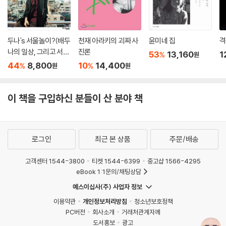
만의 이상향을 건설하고자 하는 웨스 앤더슨 세계의 테마를 계속 유지하면
서, 중복적인 이야기 구조(『그랜드 부다페스트 호텔』은 ‘이야기 안의 이야
기 안의 이야기 안’이라는 3중 구조를 가지고 있다), 동화 같은 색감과 대
두나's 서울놀이?(배두
천재 아라키의 괴짜 사
윤미네 집
격
칭의 아름다움이 부각되는 영상, 정교하게 그린 인형 집 같은 배경과 독특
나의 일상, 그리고 서울
진론
53
13,160
1
%
원
하고 기발한 의상들, 길거리에 버려진 리본 조각조차 갖고 싶게 만드는 소
여행) : 상급
44
8,800
10
14,400
%
%
원
원
품들에 이르기까지 그의 특징이 유감없이 발휘된다. 특히 『그랜드 부다페
스트 호텔』은 그의 특유의 미학이 가장 극대화된 작품이라는 평을 받는다.
이 책을 구입하신 분들이 산 분야 책
웨스 앤더슨의 작품 세계를 가장 깊게 이해하는 평론가로 알려진 매트 졸
러 세이츠는 이 점에 주목하여 한 편의 영화를 고스란히 책으로 옮겨 담는
작업을 하였고, 그 결과 완벽한 아트북 『그랜드 부다페스트 호텔』이 탄생
로그인
최근 본 상품
주문/배송
하게 되었다. 매트 졸러 세이츠는 이미 웨스 앤더슨의 앞선 7편의 영화를
묶어 『웨스 앤더슨 컬렉션』이라는 제목으로 첫 번째 아트북을 작업했다.
고객센터 1544-3800
티켓 1544-6399
중고샵 1566-4295
별도로 『그랜드 부다페스트 호텔』만을 빼내어 한 권으로 묶은 이유는 그만
eBook 1:1문의/채팅상담
큼 읽을거리와 볼거리가 풍성하다는 의미다. 『그랜드 부다페스트 호텔』의
예스이십사(주) 사업자 정보
안팎을 둘러보는 이 안내서에는 감독인 웨스 앤더슨뿐만 아니라 주연배우
랄프 파인스, 촬영 감독 로버트 D. 예먼, 프로덕션 디자이너 아담 슈토크하
이용약관
개인정보처리방침
청소년보호정책
PC버전
회사소개
거래처관계자께
우젠, 의상 디자이너 밀레나 카노네로, 작곡가 알렉상드르 데스플라 등이
도서홍보
광고