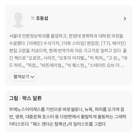
영 현장에서도 맞춤 양복과 수제 구두를 차려입는 것으로 유명하다.
특히 코듀로이와 트위드 양복을 즐겨 입으며, 시나리
역
조동섭
서울대 언론정보학과를 졸업하고, 한양대 영화학과 대학원 과정을
수료했다. [이매진] 수석기자, [야후 스타일] 편집장, [TTL 매거진]
편집 고문을 지냈으며, 현재 번역가와 자유 기고가로 일하고 있다. 옮
긴 책으로 『오로르』 시리즈, 『오후의 이자벨』, 『빅 픽처』, 『고 온』, 『데
드 하트』, 『픽업』, 『비트레이얼』, 『빅 퀘스천』, 『스테이트 오브 더 유
니언』, 『파이브 데이즈』, 『더 잡』, 『템테이션』, 『파리5구의 여인』, 『모
펼쳐보기
멘트』, 『파리에 간 고양이』, 『프로방스에 간 고양이』, 『마술사 카터,
악마를 이기다』, 『브로크백 마운틴』, 『돌아온 피터팬』, 『순결한
그림 : 막스 달튼
부에노스아이레스를 기반으로 바로셀로나, 뉴욕, 파리를 오가며 음
반, 영화, 대중문화 포스터 등 다방면에서 활발하게 활동하는 그래픽
아티스트다. 『웨스 앤더슨 컬렉션』의 일러스트를 그렸다.