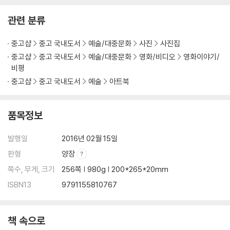
관련 분류
중고샵
중고 국내도서
예술/대중문화
사진
사진집
중고샵
중고 국내도서
예술/대중문화
영화/비디오
영화이야기/
비평
중고샵
중고 국내도서
예술
아트북
품목정보
발행일
2016년 02월 15일
판형
양장
쪽수, 무게, 크기
256쪽 | 980g | 200*265*20mm
ISBN13
9791155810767
책 속으로