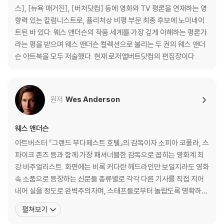
알곤퀸 호텔에서
스], [뉴욕 매거진], [버처닷컴] 등에 영화와 TV 평론을 연재하는 영
웨스 앤더슨 : 세 번째 인터뷰
향력 있는 칼럼니스트로, 퓰리처상 비평 부문 최종 후보에 노미네이
어제의 세계들 by 알리 아리칸
트된 바 있다. 웨스 앤더슨의 작품 세계를 가장 깊게 이해하는 평론가
슈테판 츠바이크 : 발췌
라는 평을 받으며 웨스 앤더슨 컬렉션으로 불리는 두 권의 웨스 앤더
완전히 다른 요소 : 로버트 D. 예먼 인터뷰
슨 아트북을 모두 저술했다. 현재 로저앨버트닷컴의 편집장이다.
웨스 앤더슨의 4:3 챌린지 by 데이비드 보드웰
십자 펜 협회
원저
Wes Anderson
옮긴이의 말
감사의 말
웨스 앤더슨
아트버스터 『그랜드 부다페스트 호텔』의 감독이자 소피아 코폴라, 스
파이크 존즈 등과 함께 가장 패셔너블한 감독으로 꼽히는 영화계 최
강 비주얼리스트. 화면에는 비록 커다란 헤드라인만 보일지라도 영화
속 소품으로 등장하는 신문들 종류별로 각각 다른 기사를 직접 지어
내어 실을 정도로 완벽주의자며, 스태프들로부터 놀랍도록 명확하고
세심한 디렉션을 주는 ‘엄청나게’ 꼼꼼한 사람이라는 평을 받는다. 20
펼쳐보기
12 남성 패션지 GQ가 선정한 베스트드레서 25인이기도 한 그는 촬