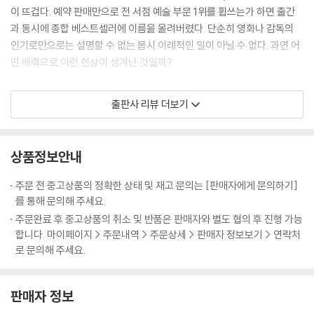
에게 거저 주어지는 것은 아무것도 없다. 우리는 그 대가를 완전히 치렀다.’
이 뜨겁다. 예약 판매만으로 전 서점 예술 부문 1위를 휩쓰는가 하면 출간
---「INTRODUCTION」중에서
과 동시에 종합 베스트셀러에 이름을 올려버렸다. 단순히 영화나 감독의
인기로만으로는 설명할 수 없는 몹시 이례적인 일이 아닐 수 없다. 과연 어
마지막 숏들은 ‘유산으로서 스토리’라는 개념을 납득하게 만든다. 늙은 작
떤 매력으로 이런 현상이 생겨난 것일까?
가가 소파에 손자와 함께 조용히 앉아 있다. 그는 제로와 대화하던 밤에 입
었던 것과 비슷한 노퍽 슈트를 입고 있으며 1968년의 호텔 과 비슷한 장식
웨스 앤더슨, 조금 별난 천재의 탄생
출판사 리뷰 더보기
의 서재에 있다. 젊은 작가의 목소리는 늙은 작가의 음성으로 바뀐다. “매
혹적인 낡은 폐허였지만, 다시 가보지 못했다.” 그리고 다시 묘지에 있는
웨스 앤더슨은 연출자가 아니라 새로운 세계의 창조자에 가깝다. 그의 영
소녀로 돌아가, 소녀는 책을 덮는다. 삶은 스러진다. 예술은 남겨진다. --?
화 속 배경은 집(『로얄 테넌바움』(2001))이나, 배(『스티브 지소와의 해저
상품정보안내
「CRITICAL ESSAY」중에서
생활』(2004))나 야영장(『문라이즈 킹덤』(2012)) 같은 익숙한 장소지
만, 그의 터치를 거치고 나면 지금까지 없던 낯선 세계가 창조된다. ‘앤더슨
주문 전 중고상품의 정확한 상태 및 재고 문의는 [판매자에게 문의하기]
물론 웨스 앤더슨에게 ‘초안 같은 것’은 다른 감독에게는 완성품이다. 그날
터치’라는 신조어가 생길 만큼 시각적 압도가 강력한 탓에 그의 영화는 종
를 통해 문의해 주세요.
본 편집본과 극장에서 개봉된 영화를 비교하면, 눈에 띄게 다른 점이 전혀
종 패션 필름이라고 폄하되기도 한다. 그러나 그의 영화들이 단순히 인스
주문완료 후 중고상품의 취소 및 반품은 판매자와 별도 협의 후 진행 가능
없었다. 완성작 같았다. 여러 겹으로 중첩된 스토리 전개 장치부터 시계태
타그램용 예쁜 화면으로 머물지 않고 그만의 시그니처로 자리 잡게 된 이
합니다. 마이페이지 > 주문내역 > 주문상세 > 판매자 정보보기 > 연락처
엽처럼 딱 맞물려 돌아가는 등장인물과 사건까지, 영화가 전작들에 비해
유는 화려한 시각적 이미지 이상의 무엇을 갖고 있기 때문이다. 그는 늘 잊
로 문의해 주세요.
어찌나 복잡해 보이는지 딱 한 번만 보고 웨스와 인터뷰할 생각을 하니 두
혀진 세계와 상실에 대한 노스탤지어를 자극하는 이야기를 지닌 이야기꾼
려울 지경이었다. ---「유럽이라는 아이디어」중에서
이다.
판매자 정보
Q : 실제로 우주에서 촬영하는 SF 영화를 만들고 싶다고 인터뷰한 적이 있