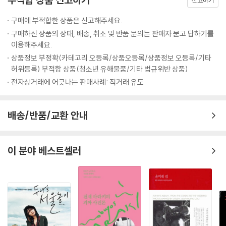
신고하기
은 이내 서로 생각이 비슷하다는 사실을 깨달고 의기투합했다. 두 사람은
---「어제의 세계들 by 알리 아리칸」중에서
몇백 달러와 앤더슨의 형에게 얻은 16mm 필름을 가지고 첫 영화를 만들
구매에 부적합한 상품은 신고해주세요.
었다. 고작 14분짜리 단편이었지만 이를 본 영화 제작자들이 앤더슨과 윌
구매하신 상품의 상태, 배송, 취소 및 반품 문의는 판매자 묻고 답하기를
슨을 찾아왔고, 결국 장편 영화 『바틀 로켓』이 탄생하였다. 비록 대중적인
이용해주세요.
성공은 하지 못했지만 이 영화는 그의 번뜩이는 세계관을 보여주기에 충분
상품정보 부정확(카테고리 오등록/상품오등록/상품정보 오등록/기타
했고, 이후 활동의 시작점이 되었다. 거장 마틴 스콜세지 감독은 『바틀 로
허위등록) 부적합 상품(청소년 유해물품/기타 법규위반 상품)
켓』를 본 후 웨스 앤더슨의 팬이 되었다고 말하며, 그를 ‘차세대의 마틴 스
전자상거래에 어긋나는 판매사례: 직거래 유도
콜세지’로 지목했다(그러나 웨스 앤더슨이 가장 좋아하는 영화는 로만 폴
란스키의 『로즈메리의 아기』다).
배송/반품/교환 안내
그가 창조한 여덟 번째 세계 『그랜드 부다페스트 호텔』
이 분야 베스트셀러
영화 『그랜드 부다페스트 호텔』은 세계 대전이 한창인 1927년, 전쟁 분위
기와 동떨어진 화려한 공간인 그랜드 부다페스트 호텔을 배경으로, 로비
보이 제로와 그의 멘토 구스타브가 주축이 되어 구스타브의 연인이자 대부
호인 마담 D(틸다 스윈튼)의 죽음의 비밀을 파헤쳐 억울한 누명에서 벗어
나고, 상속받은 명화를 지키는 것이 전체의 줄거리다. 줄거리만 보면 진부
하고 허술한 미스터리 추격 영화처럼 느껴져 의아할 수 있지만, 그의 미학
이 간섭한 영상은 진부할 수도 허술할 수도 없다. 현실과 거리를 두어 자신