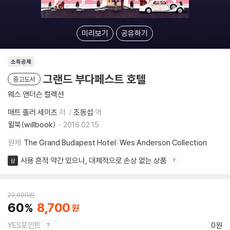
미리보기
공유하기
소득공제
그랜드 부다페스트 호텔
중고도서
웨스 앤더슨 컬렉션
매트 졸러 세이츠
저
조동섭
역
윌북(willbook)
2016.02.15.
원제
The Grand Budapest Hotel: Wes Anderson Collection
사용 흔적 약간 있으나, 대체적으로 손상 없는 상품
상
22,000
원
60
8,700
YES포인트
0원