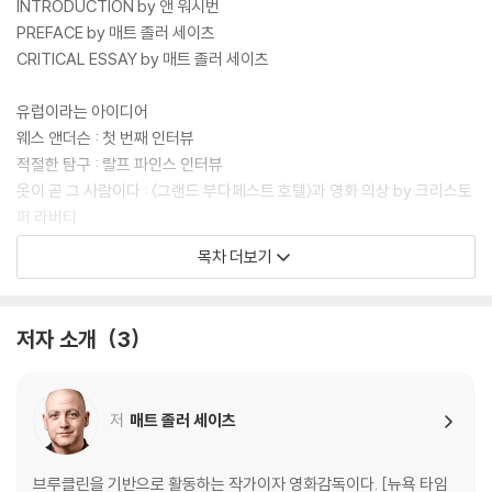
INTRODUCTION by 앤 워시번
PREFACE by 매트 졸러 세이츠
CRITICAL ESSAY by 매트 졸러 세이츠
유럽이라는 아이디어
웨스 앤더슨 : 첫 번째 인터뷰
적절한 탐구 : 랄프 파인스 인터뷰
옷이 곧 그 사람이다 : 〈그랜드 부다페스트 호텔〉과 영화 의상 by 크리스토
퍼 라버티
웨스 앤더슨 스타일 : 밀레나 카노네로 인터뷰
목차 더보기
스노글로브 세계
웨스 앤더슨 : 두 번째 인터뷰
저자 소개
3
장소와 사람과 이야기 : 〈그랜드 부다페스트 호텔〉의 음악 by 올리비아 콜
레트
친밀한 소리 : 알렉상드르 데스플라 인터뷰
저
매트 졸러 세이츠
드넓은 무대 : 〈그랜드 부다페스트 호텔〉의 프로덕션 디자인 by 스티븐 분
기차를 계속 달리게 하기 : 아담 슈토크하우젠 인터뷰
브루클린을 기반으로 활동하는 작가이자 영화감독이다. [뉴욕 타임