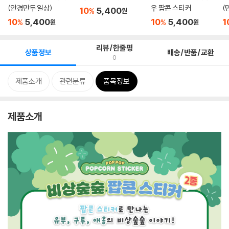
(안경만두 일상)
우 팝콘 스티커
(
10
5,400
%
원
10
5,400
10
5,400
1
%
%
원
원
리뷰/한줄평
상품정보
배송/반품/교환
0
제품소개
관련분류
품목정보
제품소개