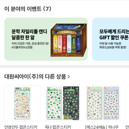
이 분야의 이벤트
7
대원씨아이(주)
의 다른 상품
안경만두 팝콘스티커
왹냐 팝콘 스티커
[예스24배송] 히나쿠
안