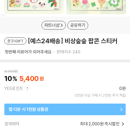
파트너샵
공유하기
[예스24배송] 비상숲숲 팝콘 스티커
문구/GIFT
첫번째 리뷰어가 되어주세요
판매지수
240
6,000
원
10
5,400
YES포인트
0원
5만원 이상 구매 시 2천원 추가 적립
앱 다운 시 1천원 상품권
결제혜택
최대 2,000원 즉시할인