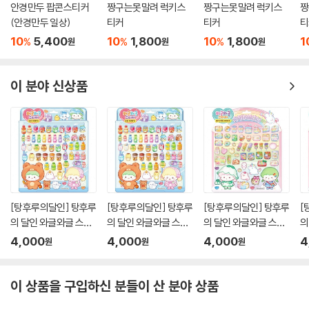
안경만두 팝콘스티커
짱구는못말려 럭키스
짱구는못말려 럭키스
짱
(안경만두 일상)
티커
티커
티
10
5,400
10
1,800
10
1,800
1
%
%
%
원
원
원
이 분야 신상품
[탕후루의달인] 탕후루
[탕후루의달인] 탕후루
[탕후루의달인] 탕후루
[
의 달인 와글와글 스티
의 달인 와글와글 스티
의 달인 와글와글 스티
의
커 - 루루 자판기
커 - 루루 자판기
커 - 레인보우 디저트
커
4,000
4,000
4,000
4
원
원
원
이 상품을 구입하신 분들이 산 분야 상품