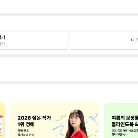
팔기
내 
불가