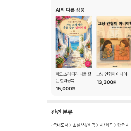
AI
의 다른 상품
파도 소리 따라 나를 찾
그냥 인형이 아니야
는 컬러링북
13,300
원
15,000
원
관련 분류
국내도서
소설/시/희곡
시/희곡
한국 시