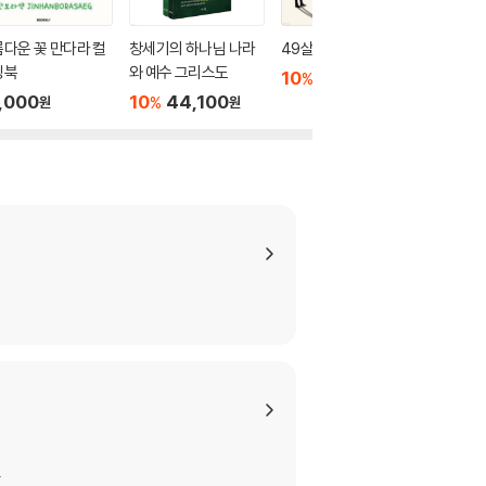
다운 꽃 만다라 컬
창세기의 하나님 나라
49살의 하나님
올인원 
링북
와 예수 그리스도
력 1
10
12,600
%
원
,000
10
44,100
10
1
%
%
원
원
.