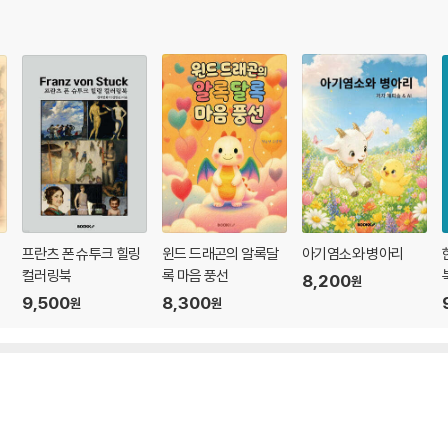
프란츠 폰 슈투크 힐링
윈드 드래곤의 알록달
아기염소와 병아리
컬러링북
록 마음 풍선
8,200
원
9,500
8,300
원
원