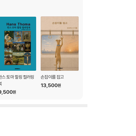
한스 토마 힐링 컬러링
손잡이를 잡고
나를 찾는 시간, 비 오는
북
날의 서점 컬러링북
13,500
원
9,500
20,000
원
원