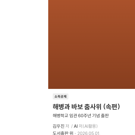
소득공제
해병과 바보 춤사위 (속편)
해병학교 임관 60주년 기념 출판
김우진
저
AI
저(AI활용)
도서출판 위
2026.05.01.