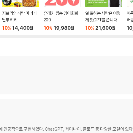
지브리의 식탁 마녀 배
유레카 팝송 영어회화
일 잘하는 사람은 이렇
아름
달부 키키
200
게 챗GPT를 씁니다
러
10
14,400
10
19,980
10
21,600
10
%
%
%
원
원
원
 인공적으로 구현하였다. ChatGPT, 제미나이, 클로드 등 다양한 모델이 있다