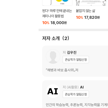
된다! 하루 만에 끝내는
붙잡지 않는 삶
제미나이 활용법
10
17,820
%
원
10
18,000
%
원
저자 소개
2
저
김우진
관심작가 알림신청
『해병과 바보 춤사위』저
저 (AI활용)
AI
관심작가 알림신청
인간의 학습능력, 추론능력, 지각능력을 기계에