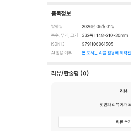
품목정보
발행일
2026년 05월 01일
쪽수, 무게, 크기
332쪽 | 148*210*30mm
ISBN13
9791186861585
AI 활용 여부
본 도서는 AI를 활용해 제작
리뷰/한줄평
0
리뷰
첫번째 리뷰어가 
리뷰 쓰