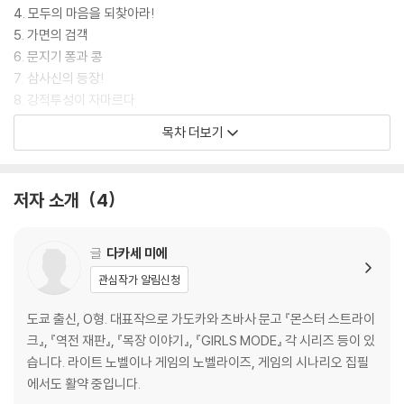
4. 모두의 마음을 되찾아라!
5. 가면의 검객
6. 문지기 퐁과 콩
7. 삼사신의 등장!
8. 강적투성이 자마르다
9. 마지막 싸움!
목차 더보기
10. 평화로운 나라, 푸푸푸랜드
에필로그
저자 소개
4
글
다카세 미에
관심작가 알림신청
도쿄 출신, O형. 대표작으로 가도카와 츠바사 문고 『몬스터 스트라이
크』, 『역전 재판』, 『목장 이야기』, 『GIRLS MODE』 각 시리즈 등이 있
습니다. 라이트 노벨이나 게임의 노벨라이즈, 게임의 시나리오 집필
에서도 활약 중입니다.