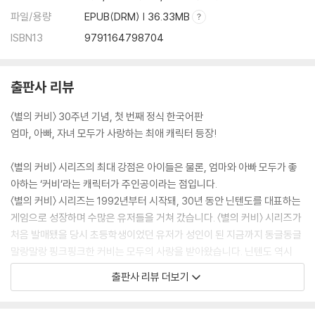
파일/용량
EPUB(DRM) | 36.33MB
ISBN13
9791164798704
출판사 리뷰
〈별의 커비〉 30주년 기념, 첫 번째 정식 한국어판
엄마, 아빠, 자녀 모두가 사랑하는 최애 캐릭터 등장!
〈별의 커비〉 시리즈의 최대 강점은 아이들은 물론, 엄마와 아빠 모두가 좋
아하는 ‘커비’라는 캐릭터가 주인공이라는 점입니다.
〈별의 커비〉 시리즈는 1992년부터 시작돼, 30년 동안 닌텐도를 대표하는
게임으로 성장하며 수많은 유저들을 거쳐 갔습니다. 〈별의 커비〉 시리즈가
처음 발매됐을 당시 초등학생이었던 유저가 성인이 된 지금까지 동글동글
말랑말랑 핑크핑크한 커비는 모두의 사랑을 받아왔습니다. 닌텐도 역시
〈별의 커비 슈퍼디럭스〉, 〈털실 커비 이야기〉, 〈도팡 일당의 습격〉, 〈별의 커
출판사 리뷰 더보기
비 디스커버리〉 등의 베스트셀러를 연이어 출시하며 전 세계 커비 팬들을
열광시켰습니다.