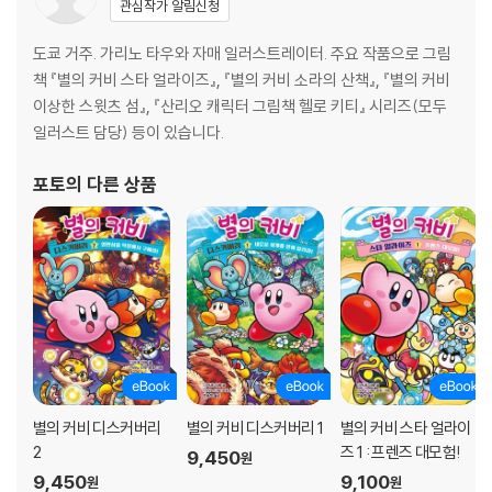
관심작가 알림신청
도쿄 거주. 가리노 타우와 자매 일러스트레이터. 주요 작품으로 그림
책 『별의 커비 스타 얼라이즈』, 『별의 커비 소라의 산책』, 『별의 커비
이상한 스윗츠 섬』, 『산리오 캐릭터 그림책 헬로 키티』 시리즈(모두
일러스트 담당) 등이 있습니다.
포토
의 다른 상품
별의 커비 디스커버리
별의 커비 디스커버리 1
별의 커비 스타 얼라이
2
즈 1 : 프렌즈 대모험!
9,450
원
9,450
9,100
원
원