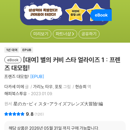
미리보기
파트너샵
공유하기
1년 대여
EPUB
[대여] 별의 커비 스타 얼라이즈 1 : 프렌
eBook
즈 대모험!
프렌즈 대모험!
EPUB
다카세 미에
글
가리노 타우
포토
그림
현승희
역
해피북스투유
2023.01.09.
원서
星のカ-ビィ スタ-アライズフレンズ大冒險!編
9.8
120
해당 상품은 2026년 05월 31일 까지 구매 가능합니다.