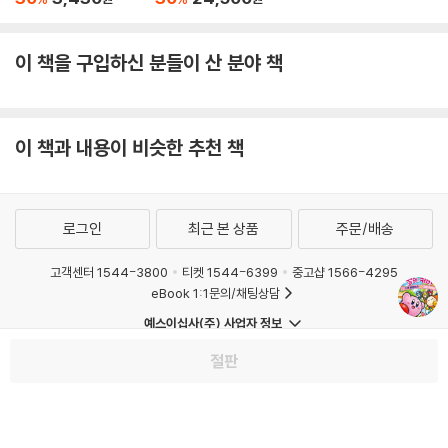
상과 휘장의 떨림
이 책을 구입하신 분들이 산 분야 책
이 책과 내용이 비슷한 추천 책
로그인
최근 본 상품
주문/배송
고객센터 1544-3800
티켓 1544-6399
중고샵 1566-4295
eBook 1:1문의/채팅상담
예스이십사(주) 사업자 정보
이용약관
개인정보처리방침
청소년보호정책
절판
PC버전
회사소개
거래처관계자께
도서홍보
광고
Copyright © YES24 Corp. All Rights Reserved.
MATOM8