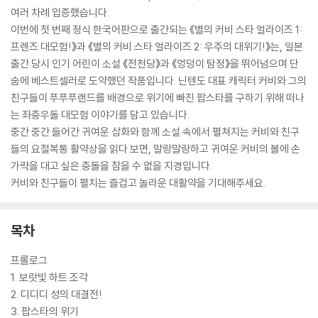
여러 차례 입증했습니다.
이번에 첫 번째 정식 한국어판으로 출간되는 《별의 커비 스타 얼라이즈 1:
프렌즈 대모험!》과 《별의 커비 스타 얼라이즈 2: 우주의 대위기!》는, 일본
출간 당시 인기 어린이 소설 《전천당》과 《엉덩이 탐정》을 뛰어넘으며 단
숨에 베스트셀러로 도약했던 작품입니다. 닌텐도 대표 캐릭터 커비와 그의
친구들이 푸푸푸랜드를 배경으로 위기에 빠진 팝스타를 구하기 위해 떠나
는 좌충우돌 대모험 이야기를 담고 있습니다.
중간 중간 들어간 귀여운 삽화와 함께 소설 속에서 펼쳐지는 커비와 친구
들의 요절복통 활약상을 읽다 보면, 말랑말랑하고 귀여운 커비의 볼에 손
가락을 대고 싶은 충돌을 참을 수 없을 지경입니다.
커비와 친구들이 펼치는 즐겁고 놀라운 대활약을 기대해주세요.
목차
프롤로그
1. 보랏빛 하트 조각
2. 디디디 성의 대결전!
3. 팝스타의 위기