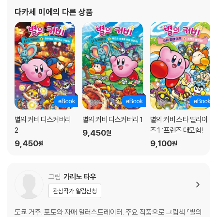
다카세 미에
의 다른 상품
별의 커비 디스커버리
별의 커비 디스커버리 1
별의 커비 스타 얼라이
2
즈 1 : 프렌즈 대모험!
9,450
원
9,450
9,100
원
원
그림
가리노 타우
관심작가 알림신청
도쿄 거주. 포토와 자매 일러스트레이터. 주요 작품으로 그림책 『별의