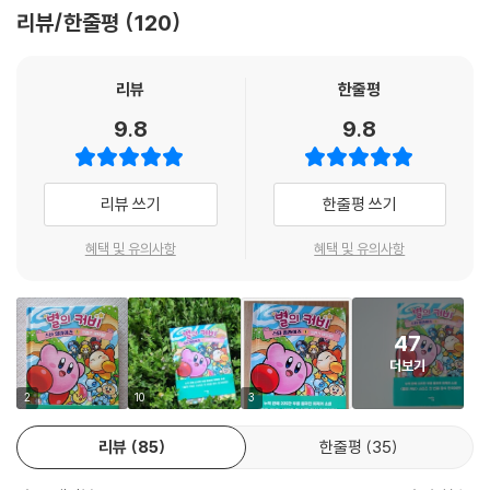
그리고 2022년 현재 엄마, 아빠가 된 유저들은 아이들과 함께 〈별의 커비〉
리뷰/한줄평
120
게임을 즐기고, ‘커비와 친구들’ 피규어를 모으고, 동글동글 말랑말랑 핑크
핑크한 커비 이야기를 하며 밤을 지새우고 있습니다. 이제는 이 책을 읽으
며 게임 속에서는 느끼지 못했던 커비를 생각하고, 커비와 친구들이 펼치
리뷰
한줄평
는 요절복통 대모험을 따라가며, 커비와 친구들이 나누는 대화를 엿듣는
9.8
9.8
행복 가득한 경험을 아이들과 함께 나눌 수 있을 것입니다.
리뷰 쓰기
한줄평 쓰기
혜택 및 유의사항
혜택 및 유의사항
47
더보기
2
10
3
리뷰
85
한줄평
35