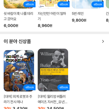
쉿 바람이 훅 나를 데리
자신만만 어린이 말하
5번 레인
긴
고 갔어요
기
9,800
8
원
6,000
8,960
원
원
이 분야 신상품
[대여] 외계 로봇과 주
[대여] 윌리엄 버틀러
라기 전사 제나
예이츠 자서전_유년기
와 청소년기에 대한 회
30
3,430
30
24,500
%
%
원
원