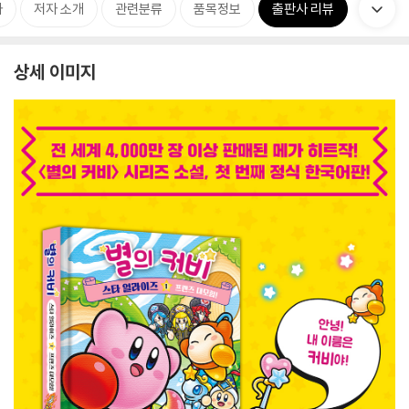
차
저자 소개
관련분류
품목정보
출판사 리뷰
상세 이미지