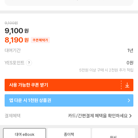
9,100
원
9,100
8,190
쿠폰혜택가
대여기간
1년
YES포인트
0원
5만원 이상 구매 시 2천원 추가 적립
사용 가능한 쿠폰 받기
앱 다운 시 1천원 상품권
결제혜택
카드/간편결제 혜택을 확인하세요
대여 eBook
종이책
원서