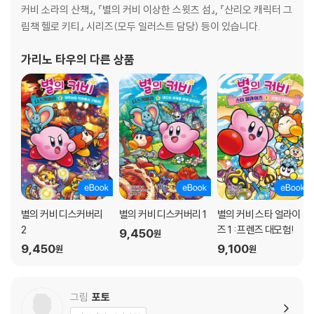
커비 소라의 산책』, 『별의 커비 이상한 스윗츠 섬』, 『산리오 캐릭터 그
림책 헬로 키티』 시리즈(모두 일러스트 담당) 등이 있습니다.
가리노 타우
의 다른 상품
별의 커비 디스커버리
별의 커비 디스커버리 1
별의 커비 스타 얼라이
2
즈 1 : 프렌즈 대모험!
9,450
원
9,450
9,100
원
원
그림
포토