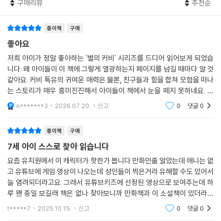
구매리뷰
추천순
종이책
구매
좋아요
저희 아이가 정말 좋아하는 '별의 커비' 시리즈를 드디어 읽어보게 되었습
니다. 왜 아이들이 이 책에 그렇게 열광하는지 페이지를 넘길 때마다 알 것
같아요. 커비 특유의 귀여운 매력은 물론, 친구들과 힘을 합쳐 모험을 떠나
는 스토리가 매우 흥미진진해서 아이들이 책에서 눈을 떼지 못하네요. 글
밥이 적당하고 그림이 생생해서 평소 긴 글을 읽기 힘들어하는 아이들도
n*******3
2026.07.20.
신고
0
댓글
0
부담 없이 즐겁
종이책
구매
7세 아이 스스로 찾아 읽습니다
요즘 유치원에서 이 캐릭터가 핫한가 봅니다.만화인줄 알았는데 애니는 없
고 유튜브에 게임 영상이 나오는데 성인들이 찍은거라 유해할 수도 있어서
늘 염려되더라고요. 그래서 유튜브키즈에 선정된 영상으로 보여주는데 하
루 왠 종일 보길래 책은 없나 찾아보니까 만화책과 이 소설책이 있더라고
요. 이 책도 7세가 읽기에는 좀 빠듯한데다 흑백이라 아이가 읽을 수 있을
t*****7
2025.10.15.
신고
0
댓글
0
까 걱정이었어요