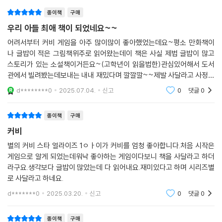
종이책
구매
우리 아들 최애 책이 되었네요~~
어려서부터 커비 게임을 아주 많이많이 좋아했었는데요~평소 만화책이
나 글밥이 적은 그림책위주로 읽어왔는데이 책은 사실 제법 글밥이 많고
스토리가 있는 소설책이거든요~(고학년이 읽을법한)관심있어해서 도서
관에서 빌려봤는데보내는 내내 재밌다며 깔깔깔~~제발 사달라고 사정사
정을해서 구입했습니다!!구입후에도 두번더읽네요~~
d********0
2025.07.04.
신고
0
댓글
0
종이책
구매
커비
별의 커비 스타 얼라이즈 1ㅇㅏ이가 커비를 엄청 좋아합니다.처음 시작은
게임으로 알게 되었는데워낙 좋아하는 게임이다보니 책을 사달라고 하더
라구요.생각보다 글밥이 많았는데 다 읽어내요.재미있다고 하며 시리즈별
로 사달라고 하네요.
d*******0
2025.03.20.
신고
0
댓글
0
종이책
구매