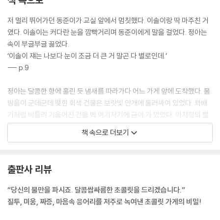
저 멀리 뛰어가던 동준이가 교실 앞에서 멈칫했다. 이솔이랑 딱 마주친 거
였다. 이솔이는 커다란 눈을 깜빡거리며 동준이에게 말을 걸었다. 정아는
속이 부글부글 끓었다.
‘이솔이 쟤는 나보다 눈이 조금 더 큰 거 말곤 다 별로인데.’
--- p.9
정아는 달콤한 향에 홀린 듯 냄새를 따라가다 어느 가게 앞에 도착했다. 물
방울이 군데군데 맺힌 회색 건물은 보랏빛 안개에 둘러싸여 있었다. 꽈배
기처럼 비틀려 기울어진 건물 벽 여기저기에 금이 가 있었다. 아치형의 빨
간색 문 위에는 간판 대신 주황빛 등불이 매달려 힘없이 좌우로 흔들거렸
책 속으로 더보기
다. (…) 끼익, 낡은 문이 삐걱거리는 소리를 내며 열렸다. 열린 문틈 사이로
초콜릿 냄새가 훅 풍겼다. 다소 으스스한 겉모습과 달리 가게 안쪽은 아주
화려했다. 테이블과 선반 위 여기저기 놓인 알록달록한 도자기 항아리에서
출판사 리뷰
는 진한 초콜릿이 녹아 보글거리며 끓어올랐다.
--- p.11~13
“당신의 불만을 파시죠. 달콤쌉싸름한 초콜릿을 드리겠습니다.”
질투, 미움, 짜증, 마음속 응어리를 저주로 녹여낸 초콜릿 가게의 비밀!
정아는 말하는 토끼, 그것도 자기보다 훌쩍 키가 큰 토끼의 모습에 겁을 먹