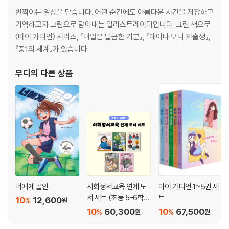
반짝이는 일상을 담습니다. 어떤 순간에도 아름다운 시간을 저장하고
기억하고자 그림으로 담아내는 일러스트레이터입니다. 그린 책으로
〈마이 가디언〉 시리즈, 『내일은 달콤한 기분』, 『태어나 보니 저출생』,
『중1의 세계』가 있습니다.
무디
의 다른 상품
너에게 골인
사회정서교육 연계 도
마이 가디언 1~5권 세
서 세트 (초등 5-6학
트
10
12,600
%
원
년)
10
60,300
10
67,500
%
%
원
원