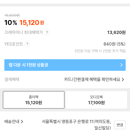
16,800
원
10
15,120
크레마머니 최대혜택가
13,620원
YES포인트
840원 (5%)
5만원 이상 구매 시 2천원 추가 적립
앱 다운 시 1천원 상품권
결제혜택
카드/간편결제 혜택을 확인하세요
종이책
오디오북
15,120
원
17,100
원
배송안내
서울특별시 영등포구 은행로 11(여의도동,
변경
일신빌딩)