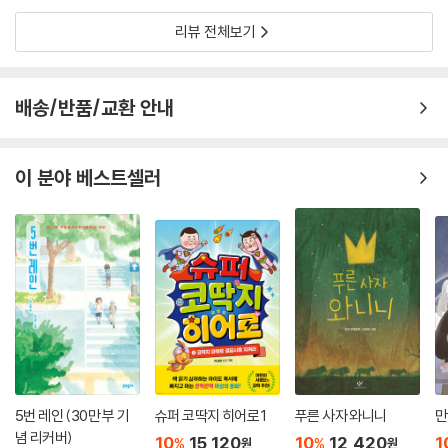
의 질투와 미움, 열등감을 저
리뷰 전체보기
배송/반품/교환 안내
이 분야 베스트셀러
5번 레인 (30만 부 기
슈퍼 코딱지 히어로 1
푸른 사자 와니니
만
념 리커버)
10
15,120
10
12,420
1
%
%
원
원