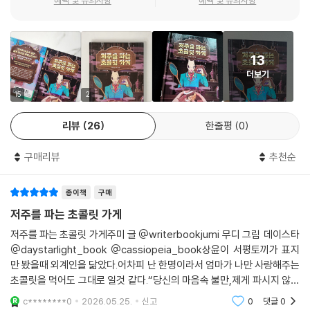
혜택 및 유의사항
혜택 및 유의사항
“내 얼굴에 뭐 묻었어?”
르고 참다 보면 무시무시한 결과를 맞을 수 있다는 사실을 전달한다.
이솔이가 아이들에게 한 발짝 다가가자 아이들이 소리를 질렀다.
“네 눈! 눈이 이상해.”
질투, 미움, 분노, 비교, 열등감 같은 부정적 감정을 건강히 다루기 위한
“내 눈이 왜?”
13
보건교사 출신, 주미 작가의 ‘초등 사회정서교육(SEL)’ 동화!
이솔이는 거울을 꺼내 들고 자신의 얼굴을 들여다보았다.
더보기
“꺄아악! 이, 이게 뭐야!”
이처럼 이 책은 부정적인 감정의 파괴력을 보여 주는 동시에 관계에서 흔
15
2
--- p.28
히 겪곤 하는 오해와 편견, 갈등에서 비롯되는 여러 부정적 감정을 올바르
리뷰
26
한줄평
0
게 해소하는 방법을 전하는 초등 사회정서교육 동화다. 저주에 빠진 아이
만약 저주를 파는 초콜릿 가게에 가게 된다면 여러분은 어떤 불만을 팔고
들이 묵은 감정의 골을 없애고 다정한 관계를 회복하는 데 필요했던 것이
싶나요? 저는 조금 으스스하지만 신비한 이곳에서 아이들이 자신의 불만
구매리뷰
추천순
'진실한 사과의 눈물'이라는 사실은 잘못을 외면하지 않고 솔직하게 감정
을 마음껏 말했으면 좋겠어요. 그리고 어느 정도 그 불만을 해소하는 경험
을 표현할 때 아이들이 건강하게 감정을 포용하며 성장할 수 있다는 걸 가
도 해 보았으면 좋겠고요. 하지만 그런 감정이 너무 넘쳐 나면 좋지 않은 결
종이책
구매
르쳐 준다.
과를 맞을 수 있다는 것도 자연스럽게 알게 되면 좋겠다고 생각해요
저주를 파는 초콜릿 가게
--- p.104
저주를 파는 초콜릿 가게주미 글 @writerbookjumi 무디 그림 데이스타
@daystarlight_book @cassiopeia_book상윤이 서평토끼가 표지
어린이 여러분, 감정은 여러분의 것이에요. 그 감정을 속이거나 숨기려 하
만 봤을때 외계인을 닮았다.어차피 난 한명이라서 엄마가 나만 사랑해주는
지 말고 '저주를 파는 초콜릿 가게'에서 마음껏 소리쳐 보세요! 그럼 저는
초콜릿을 먹어도 그대로 일것 같다.“당신의 마음속 불만,제게 파시지 않겠
달콤한 초콜릿을 먹으러 초콜릿 가게로 가 볼게요. 우리 또 만나요!
습니까?"달콤한 초콜릿 냄새에 이끌려 들어간 가게. 하지만 그곳은 아이들
c********0
2026.05.25.
신고
0
댓글
0
--- p.104