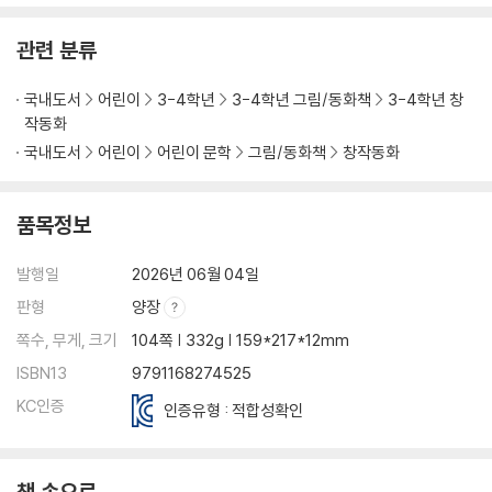
관련 분류
국내도서
어린이
3-4학년
3-4학년 그림/동화책
3-4학년 창
작동화
국내도서
어린이
어린이 문학
그림/동화책
창작동화
품목정보
발행일
2026년 06월 04일
판형
양장
쪽수, 무게, 크기
104쪽 | 332g | 159*217*12mm
ISBN13
9791168274525
KC인증
인증유형 : 적합성확인
책 속으로