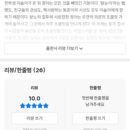
고 사과부터 했다.
전학생 이솔이가 온 뒤 정아는 모든 것을 빼앗긴 기분이다. ‘왕눈이’라는 별
“죄, 죄송해요! 멋대로 들어오려고 한 건 아닌데 초콜릿 냄새가 너무 달콤
명도, 친구들의 관심도, 짝사랑하는 동준이의 시선도 모두 이솔이에게 향
해서…….”
하기 때문이다. 분노와 질투에 사로잡힌 정아는 우연히 의문의 초콜릿 가
토끼는 싱긋 웃으며 대답했다.
게에 들어서고, 그곳에서 저주 초콜릿을 만나게 된다. 이 가게는 토끼 집사
“괜찮습니다. 가게 주인께서는 자리를 비우셨거든요. 저는 그저 그분을 모
가 사람들의 불만을 모아 초콜릿을 만드는 비밀스러운 곳. 정아, 만년 2등
시며 가게를 돌보는 집사일 뿐이지요. 그러니 너무 놀라지 마십시오.”
하영이, 동생만 감싸는 엄마에게 서운한 호령이는 달콤한 복수에 기뻐하지
--- p.14
만, 곧 저주의 끔찍한 힘과 마주한다. 과연 세 아이는 저주에서 벗어날 수
출판사 리뷰 더보기
있을까?
“그 불만, 제게 파시지 않겠습니까? 대가로 아주 달콤 쌉싸름한 초콜릿을
드리겠습니다.”
베스트셀러 [미스터리 보건실 냥쌤] 주미 작가 신작
리뷰/한줄평
26
“불만을 팔라고요?”
친구를 미워해 본 적 있는 아이들을 위한 미스터리 판타지 동화
불만을 어떻게 팔라는 말일까? 정아는 황당해서 눈만 끔뻑거렸다. 그러다
이 무서운 토끼에게 불만을 팔고 나면 무시무시한 일이 생기는 건 아닌가
《저주를 파는 초콜릿 가게》는 이처럼 독특한 설정을 가지고 있는 신기하고
리뷰
한줄평
걱정하며 침을 꿀꺽 삼켰다. 그걸 보고 토끼 집사가 말했다.
흥미진진한 미스터리 판타지 동화이면서, 아이들의 고민할 법한 상황이 생
10.0
“게다가 초콜릿을 먹으면 방금 털어놓은 고민도 깔끔히 해결될 겁니다.”
첫번째 한줄평을
생하게 담겨 있어 공감하게 되는 동화이기도 하다. 세 주인공 모두 누군가
남겨주세요.
--- p.17
에게 품은 부정적 감정을 어떻게 해야 할지 몰라 자신에게 익숙한 방식으
로 마구 화풀이하는 모습도 마찬가지다. 그리고 처음 느껴 보는 나쁜 마음
리뷰 쓰기
한줄평 쓰기
아이들은 손바닥으로 입을 틀어막고 뒷걸음치며 이솔이를 바라보았다. 마
을 누구에게도 말하지 못하던 아이들이 초콜릿 가게의 냄비에 불만을 쏟아
치 괴물이라도 보는 것처럼 두려워하면서 말이다.
내자 그것이 ‘저주 초콜릿’으로 바뀌는 장면은 사소한 불만이라고 꾹꾹 누