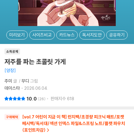
미리보기
사이즈비교
카드뉴스
독서지도안
공유하기
소득공제
저주를 파는 초콜릿 가게
양장
주미
글
무디
그림
데이스타
2026.06.04.
10.0
판매지수
618
26
[vol.7 어린이 지금 이 책] 런치백/초경량 피크닉 매트/포켓
구매혜택
메시백/독서대/섹션 인덱스 파일&스프링 노트/플랫 파우치
(포인트차감)