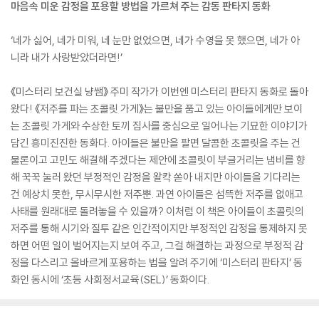
마음속 미운 감정을 포용할 방법을 가르쳐 주는 감동 판타지 동화
‘네가 싫어, 네가 미워, 네 눈만 없었으면, 네가 수영을 못 했으면, 네가 아
니라 내가 사랑받았더라면!’
《미스터리 보건실 냥쌤》 주미 작가가 이번엔 미스터리 판타지 동화로 돌아
왔다! 《저주를 파는 초콜릿 가게》는 불만을 품고 있는 아이들에게만 보이
는 초콜릿 가게와 수상한 토끼 집사를 중심으로 일어나는 기묘한 이야기가
담긴 흥미진진한 동화다. 아이들은 불만을 팔면 달콤한 초콜릿을 주는 건
물론이고 고민도 해결해 주겠다는 제안에 초콜릿이 부글거리는 냄비를 향
해 꾹꾹 눌러 왔던 부정적인 감정을 왈칵 쏟아 내지만 아이들을 기다리는
건 예상치 못한, 무시무시한 저주뿐. 과연 아이들은 섬뜩한 저주를 없애고
사태를 원래대로 돌려놓을 수 있을까? 이처럼 이 책은 아이들이 초콜릿의
저주를 통해 시기와 질투 같은 인간적이지만 부정적인 감정을 통제하지 못
하면 어떤 일이 벌어지는지 보여 주고, 그걸 해결하는 과정으로 부정적 감
정을 다스리고 올바르게 포용하는 법을 알려 주기에 ‘미스터리 판타지’ 동
화인 동시에 ‘초등 사회정서교육(SEL)’ 동화이다.