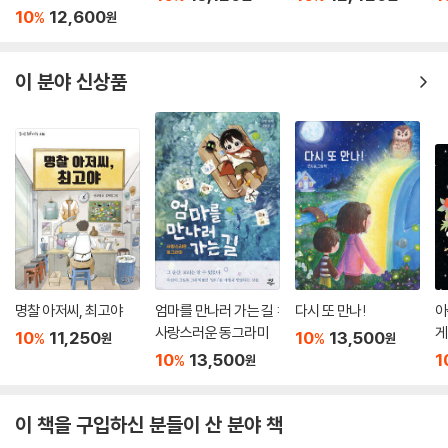
10
12,600
%
원
이 분야 신상품
명찰 아저씨, 최고야
엄마를 만나러 가는 길 :
다시 또 만나!
아
사랑스러운 동그라미
게
10
11,250
10
13,500
%
%
원
원
10
13,500
1
%
원
이 책을 구입하신 분들이 산 분야 책