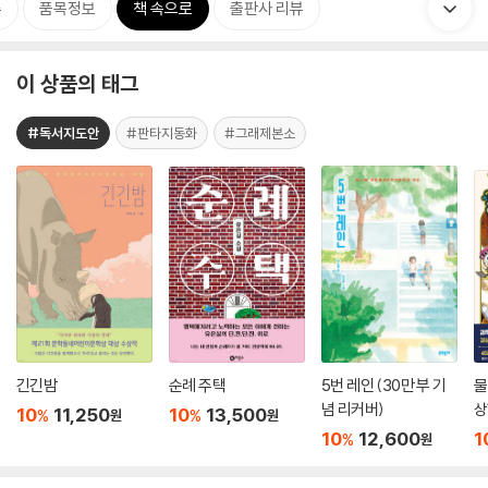
류
품목정보
책 속으로
출판사 리뷰
이 상품의 태그
#독서지도안
#판타지동화
#그래제본소
긴긴밤
순례 주택
5번 레인 (30만 부 기
물
념 리커버)
상
10
11,250
10
13,500
%
%
원
원
10
12,600
1
%
원