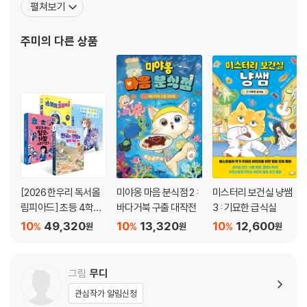
펼쳐보기
리문학대상 동화 부문에 당선되었고, ‘체인지 프로젝트’와 ‘홀로그램
메리월 1호’로 아르코 창작기금 발표지원을 받았습니다. 쓴 책으로는
주미
의 다른 상품
『미스터리 보건실 냥쌤』이 있습니다. 앞으로도 계속
[2026 한우리 독서올
미야옹 마음 분식점 2 :
미스터리 보건실 냥쌤
림피아드] 초등 4학년
바다거북 구출 대작전
3 : 기묘한 급식실
필독서 세트
10
49,320
10
13,320
10
12,600
%
%
%
원
원
원
그림
무디
관심작가 알림신청