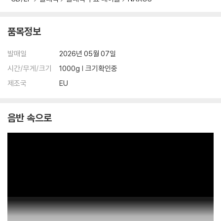
품목정보
발매일
2026년 05월 07일
시간/무게/크기
1000g | 크기확인중
제조국
EU
음반 속으로