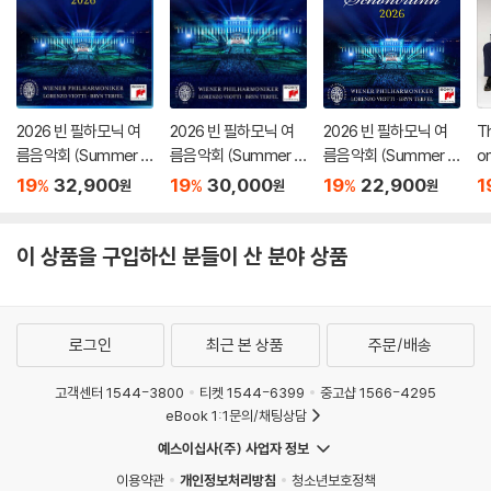
2026 빈 필하모닉 여
2026 빈 필하모닉 여
2026 빈 필하모닉 여
Th
름음악회 (Summer Ni
름음악회 (Summer Ni
름음악회 (Summer Ni
o
ght Concert 2026)
ght Concert 2026)
ght Concert 2026)
골
19
32,900
19
30,000
19
22,900
1
%
%
%
원
원
원
[Blu-ray]
[DVD]
ac
i
이 상품을 구입하신 분들이 산 분야 상품
로그인
최근 본 상품
주문/배송
고객센터 1544-3800
티켓 1544-6399
중고샵 1566-4295
eBook 1:1문의/채팅상담
예스이십사(주) 사업자 정보
이용약관
개인정보처리방침
청소년보호정책