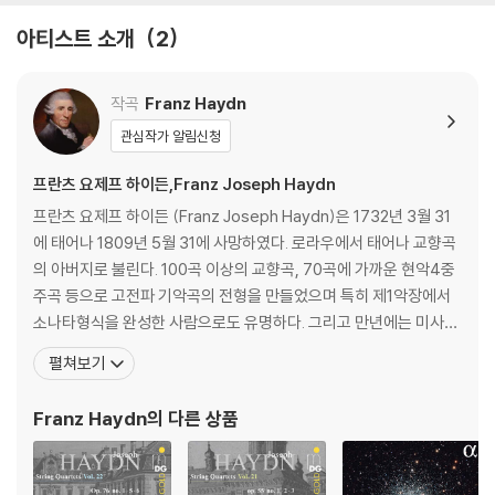
아티스트 소개
2
작곡
Franz Haydn
관심작가 알림신청
프란츠 요제프 하이든,Franz Joseph Haydn
프란츠 요제프 하이든 (Franz Joseph Haydn)은 1732년 3월 31
에 태어나 1809년 5월 31에 사망하였다. 로라우에서 태어나 교향곡
의 아버지로 불린다. 100곡 이상의 교향곡, 70곡에 가까운 현악4중
주곡 등으로 고전파 기악곡의 전형을 만들었으며 특히 제1악장에서
소나타형식을 완성한 사람으로도 유명하다. 그리고 만년에는 미사곡
과 '천지창조(天地創造) Schopfung'(1798), '사계(四季) Die J
펼쳐보기
ahreszeiten'(1801) 등 오라토리오풍의 교회음악의 명작을 남겼
다. 오스트리아 동부의 작은 마을에서 수레를 만드는 목수의 아들로
Franz Haydn
의 다른 상품
태어난 그는