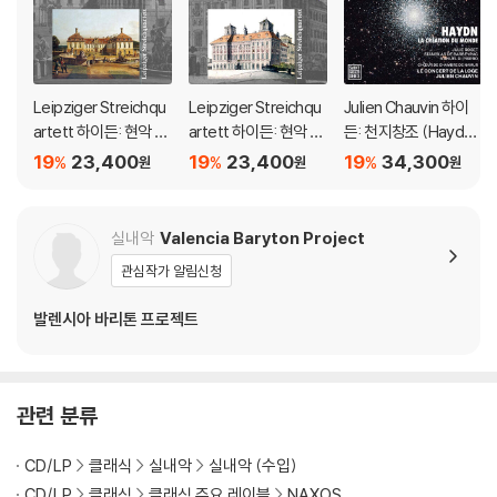
Leipziger Streichqu
Leipziger Streichqu
Julien Chauvin 하이
artett 하이든: 현악 사
artett 하이든: 현악 사
든: 천지창조 (Haydn:
중주 22집 (Haydn: St
중주 21집 (Haydn: Str
La Creation du mon
19
23,400
19
23,400
19
34,300
%
%
%
원
원
원
ring Quartets Vol.22
ing Quartets Vol.21 -
de)
- Op.76 No.1, 5, 6)
Op.55 No.1, 2, 3)
실내악
Valencia Baryton Project
관심작가 알림신청
발렌시아 바리톤 프로젝트
관련 분류
CD/LP
클래식
실내악
실내악 (수입)
CD/LP
클래식
클래식 주요 레이블
NAXOS