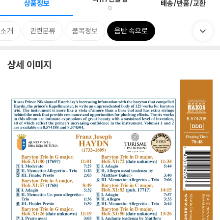
상품정보
배송/반품/교환
0
 소개
관련분류
품목정보
음반 속으로
상세 이미지