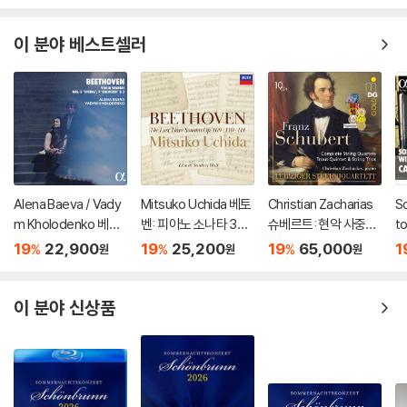
이 분야 베스트셀러
Alena Baeva / Vady
Mitsuko Uchida 베토
Christian Zacharias
S
m Kholodenko 베토
벤: 피아노 소나타 30-
슈베르트: 현악 사중주
t
벤: 바이올린 소나타 5
32번 (Beethoven: Pi
전곡 외 (Schubert: C
주
19
22,900
19
25,200
19
65,000
1
%
%
%
원
원
원
번 '봄', 9번 '크로이처',
ano Sonatas Opp 10
omplete String Quar
Bo
3번 (Beethoven: Vio
9 110 & 111)
tets, Trout Quintet
n
lin Sonatas Nos. 5 "S
& String Trios)
77
이 분야 신상품
pring", 9 'Kreutzer" &
3)