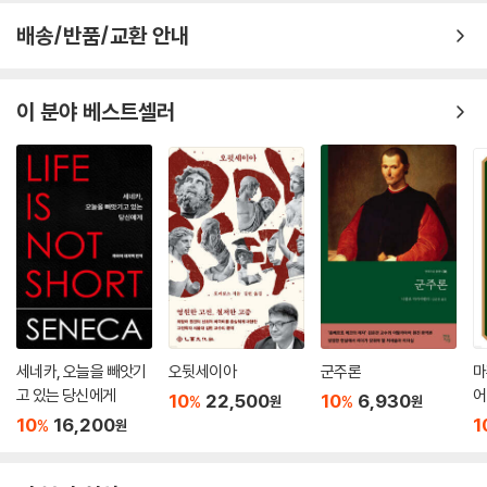
트라가 본문 곳곳에서 태양처럼 저물고 싶다는 의지를 밝히기 때문으로,
배송/반품/교환 안내
이에 따라 저희는 ‘Untergang’이라는 표현을 몰락이 아니라, 삶의 정점을
지나 자신의 지혜를 세상에 나누며 아름답게 삶을 완성하고자 하는 '저물
음'으로 보며 번역하였습니다. 저희는 이러한 점들 뿐만 아니라 본문의 흐
이 분야 베스트셀러
름을 방해하는 사족 같은 주석은 과감히 덜어내고, 오직 독자분들이 니체
의 문장 속으로 더 깊이 침잠할 수 있도록 합리적이면서도 군더더기 없는
주석들을 담는 데 주력했습니다.
[새로운 열쇠 : ‘올바름 추구자’]
마지막으로, 저희는 이 방대한 서사를 관통하는 핵심 키워드로 '올바름 추
구자'라는 개념을 제안합니다. 지금까지 통용되던 니체의 이미지에 익숙한
분들께는 다소 낯선 시도일 수 있습니다. 그러나 저희는 이 개념이야말로
「차라투스트라」의 전체 흐름을 가장 명료하게 이해할 수 있는 필수적인 개
세네카, 오늘을 빼앗기
오뒷세이아
군주론
마
념이라고 믿습니다.
고 있는 당신에게
어
10
22,500
10
6,930
%
%
원
원
10
16,200
1
%
원
기존의 길을 벗어나 새로운 해석의 바다로 항해를 시작하는 것은 분명 용
기가 필요한 일입니다. 니체 역시 이런 용기를 지닌 독자들을 떠올리고 있