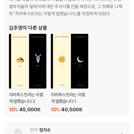
6장 천박한 자들에 대하여
철학자들의 철학서에 대한 주석서를 만들 예정으로, 그 첫째로 니체
7장 타란툴라에 대하여
의 「차라투스트라는 이렇게 말했습니다」를 작업하게 되었다.
8장 유명한 현자들에 대하여
9장 밤의 노래
김주영
의 다른 상품
10장 춤의 노래
11장 무덤의 노래
12장 자기극복에 대하여
13장 고귀한 사람에 대하여
14장 교양의 나라에 대하여
15장 순수한 깨우침에 대하여
16장 학자들에 대하여
17장 시인들에 대하여
18장 큰 사건들에 대하여
차라투스트라는 이렇
차라투스트라는 이렇
19장 예언자
게 말했습니다 2
게 말했습니다 1
20장 구원에 대하여
10
45,000
10
40,500
%
%
원
원
21장 인간적 지혜에 대하여
22장 가장 고요한 시간
편역
정지수
부록 : 니체는 진리를 부정하는 자인가?