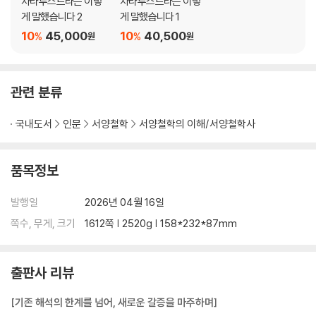
차라투스트라는 이렇
차라투스트라는 이렇
15장 또 다른 춤의 노래
게 말했습니다 2
게 말했습니다 1
16장 일곱 개의 인장 (혹은: 긍정과 동의의 노래)
10
45,000
10
40,500
%
%
원
원
제 4 부
1장 꿀 제물
관련 분류
2장 절박한 비명
3장 왕들과의 대화
국내도서
인문
서양철학
서양철학의 이해/서양철학사
4장 거머리
5장 마술사
품목정보
6장 환속
7장 가장 추한 자
발행일
2026년 04월 16일
8장 자발적 거지
9장 그림자
쪽수, 무게, 크기
1612쪽 | 2520g | 158*232*87mm
10장 정오에
11장 환영
출판사 리뷰
12장 최후의 만찬
13장 더 높은 인간에 대하여
[기존 해석의 한계를 넘어, 새로운 갈증을 마주하며]
14장 우울의 노래