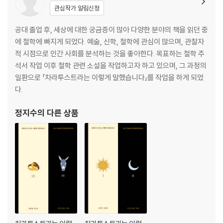
관심작가 알림신청
『차라투스트라는 이렇게 말했습니다 2』
공대 졸업 후, 세상에 대한 궁금증이 많아 다양한 분야의 책을 읽던 중
제 3 부
에 철학에 빠지게 되었다. 예술, 신학, 철학에 관심이 많으며, 관찰자
적 시점으로 인간 사회를 분석하는 것을 좋아한다. 목표하는 철학 주
1장 방랑자
석서 작업 이후 철학 관련 소설을 작업하고자 하고 있으며, 그 과정의
2장 환영과 수수께끼에 대하여
일환으로 「차라투스트라는 이렇게 말했습니다」를 작업을 하게 되었
3장 원치 않는 행복에 대하여
다.
4장 해 뜨기 전에
5장 왜소하게 만드는 덕에 대하여
정지수
의 다른 상품
6장 올리브산에서
7장 지나쳐 가는 것에 대하여
8장 변절자에 대하여
9장 귀향
10장 세 가지 악에 대하여
11장 중력의 영에 대하여
12장 옛 서판과 새로운 서판에 대하여
13장 회복하는 자
14장 큰 그리움에 대하여