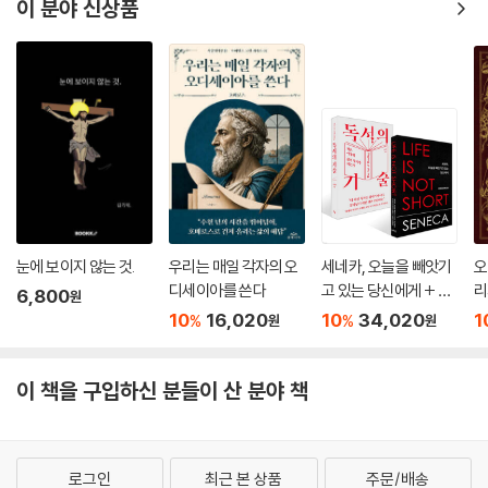
었다는 것을 「차라투스트라」3부 2장에서 확인할 수 있는데, 니체는 그들
이 분야 신상품
을 다음과 같이 표현하였었습니다.
“대담한 탐구자들, 도전자들, 교묘한 돛을 달고 무시무시한 바다로 항해를
떠난 자들이여. 수수께끼에 도취된 자들, 황혼의 기쁨을 즐기는 자들, 플루
트 소리에 미혹되어 모든 미로의 심연으로 이끌리는 영혼들이여. 자네들은
비겁한 손으로 실 한 가닥을 더듬기를 원하지 않으며, 〈추측할 수 있는 곳〉
에서는 〈결론 내리는 것〉을 싫어하는 자들이니, 자네들에게만 내가 〈본〉 수
수께끼, 가장 외로운 자의 얼굴에 대해 이야기하겠네.”
저희 역시 이러한 분들, 익숙한 결론에 안주하기보다 스스로 사유하며 수
눈에 보이지 않는 것.
우리는 매일 각자의 오
세네카, 오늘을 빼앗기
오
디세이아를 쓴다
고 있는 당신에게 + 독
리
수께끼를 풀어나갈 준비가 된 분들, 그 소중한 독자분들의 손에 이 책이 닿
6,800
원
서의 기술 세트
자
기를 진심으로 기원합니다.
10
16,020
10
34,020
1
%
%
원
원
이 책을 구입하신 분들이 산 분야 책
로그인
최근 본 상품
주문/배송