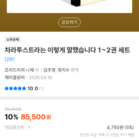
공유하기
소득공제
차라투스트라는 이렇게 말했습니다 1~2권 세트
2권
프리드리히 니체
저
김주영
정지수
편역
체리클로버
2026.04.16.
10.0
1
95,000
원
10
85,500
YES포인트
4,750원 (5%)
5만원 이상 구매 시 2천원 추가 적립