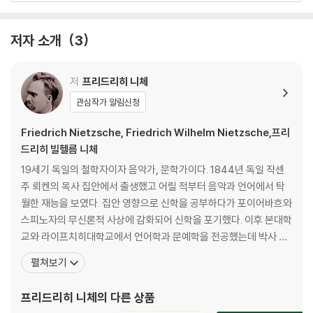
7장 하루를 정리하는 차라투스트라
8장 차라투스트라가 마주친 세 유형의 사람들
저자 소개
3
9장 깨달음
10장 떠나기 전의 다짐
저
프리드리히 니체
제1부 차라투스트라의 연설들
관심작가 알림신청
1장 세 가지 변화에 대하여
Friedrich Nietzsche, Friedrich Wilhelm Nietzsche,프리
2장 덕의 강단들에 대하여
드리히 빌헬름 니체
3장 배후세계를 믿는 사람에 대하여
19세기 독일의 철학자이자 음악가, 문학가이다. 1844년 독일 작센
4장 몸을 경멸하는 자들에 대하여
주 뢰켄의 목사 집안에서 출생했고 어릴 적부터 음악과 언어에서 탁
5장 기쁨과 열정에 대하여
월한 재능을 보였다. 집안 영향으로 신학을 공부하다가 포이어바흐와
6장 창백한 범죄자에 대하여
스피노자의 무신론적 사상에 감화되어 신학을 포기했다. 이후 본대학
7장 읽기와 쓰기에 대하여
교와 라이프치히대학교에서 언어학과 문예학을 전공했는데 박사 논
8장 산허리의 나무에 대하여
문을 제출하기 전에 이미 명문대인 스위스 바젤대학교에 초빙될 만큼
펼쳐보기
9장 죽음을 설교하는 자들에 대하여
뛰어난 학생이었다. 1869년부터 스위스 바젤대학교에서 고전문헌
10장 전쟁과 전사에 대하여
학 교수로 일하던 그는 1879년 건강이 악화되면서 교수직을 그만두
프리드리히 니체
의 다른 상품
11장 새로운 우상에 대하여
었다. 편두통과 위통에 시달리는 데다가 우울증까지 앓았지만