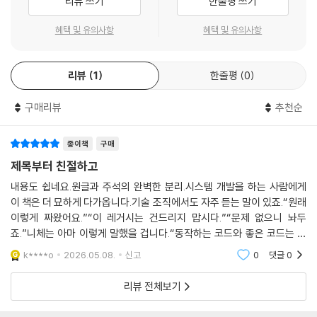
리뷰 쓰기
한줄평 쓰기
만, 그 안에는 초심자의 눈높이에서 본문을 보다 명확히 이해할 수 있도록
돕고자 하는 저희의 진심이 담겨 있습니다.
혜택 및 유의사항
혜택 및 유의사항
[섬세한 언어로 다시 읽는 차라투스트라]
리뷰
1
한줄평
0
저희의 해석은 기존의 해석과 여러 차이가 있습니다. 그 중 일부를 소개한
구매리뷰
추천순
다면 다음과 같습니다.
1_서문 1장에 등장하는 ‘하산’의 의미에 대하여
종이책
구매
기존 해석들은 차라투스트라가 마흔에 산을 내려오는 것을 흔히 40일간
제목부터 친절하고
고행을 하던 서른의 예수와 관련 짓곤 합니다. 하지만 나이와 상황의 차이
내용도 쉽네요.원글과 주석의 완벽한 분리.시스템 개발을 하는 사람에게
를 고려할 때, 마흔의 차라투스트라를 서른의 예수와 관련 지으며 하산하
이 책은 더 묘하게 다가옵니다.기술 조직에서도 자주 듣는 말이 있죠.“원래
는 차라투스트라를 40일간 고행하는 예수에 대한 패러디로 보기에는 무
이렇게 짜왔어요.”“이 레거시는 건드리지 맙시다.”“문제 없으니 놔두
리가 있다고 생각합니다. 오히려 니체는 예수를 작중의 차라투스트라보다
죠.”니체는 아마 이렇게 말했을 겁니다.“동작하는 코드와 좋은 코드는 다
미숙한 존재로 표현하기도 하니까요.
르다.”
k****o
2026.05.08.
신고
0
댓글
0
2_‘몰락’으로 번역되는 ‘Untergang’을 ‘저물음’으로
리뷰 전체보기
저희는 'Untergang'이라는 표현을 기존 해석의 관습적 번역어인 ‘몰락’이
아닌, ‘저물음’으로 새롭게 해석했습니다. 이렇게 해석한 이유는 차라투스