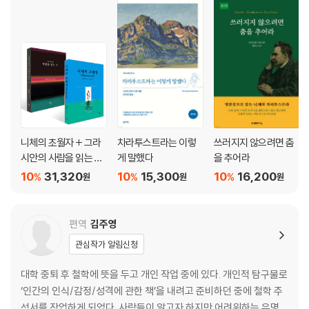
12장 시장의 파리 떼에 대하여
13장 순결에 대하여
14장 벗에 대하여
15장 천 개의 목표와 하나의 목표에 대하여
16장 이웃사랑에 대하여
17장 창조자의 길에 대하여
18장 젊은 여자와 노파에 대하여
19장 독사의 묾에 대하여
20장 아이와 결혼에 대하여
니체의 초월자 + 그라
차라투스트라는 이렇
쓰러지지 않으려면 춤
21장 자유로운 죽음에 대하여
시안의 사람을 읽는 눈
게 말했다
을 추어라
22장 나누는 덕에 대하여
세트
10
31,320
10
15,300
10
16,200
%
%
%
원
원
원
제 2 부
편역
김주영
1장 거울을 든 아이
관심작가 알림신청
2장 행복의 섬들에서
3장 동정하는 자들에 대하여
대학 중퇴 후 철학에 뜻을 두고 개인 작업 중에 있다. 개인적 탐구물로
4장 사제들에 대하여
‘인간의 인식/감정/성격에 관한 책’을 내려고 준비하던 중에 철학 주
5장 덕을 갖춘 자들에 대하여
석서를 작업하게 되었다. 사람들이 알고자 하지만 어려워하는 유명