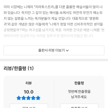
15장 학문에 대하여
이미 시장에는 니체의 「차라투스트라」를 다룬 훌륭한 해설서들이 많이 나
16장 사막의 딸들 사이에서
와 있습니다. 하지만 그 깊이 있는 해석들 속에서도 여전히 무언가 해소되
17장 깨달음
지 않는 갈증을 느끼는 독자분들이 계실 것입니다. 대표적으로 '영원회
18장 나귀축제
귀'와 같은 개념은 많은 이들에게 "니체가 정말 이런 신비주의적인 생각을
19장 밤길을 걷는 자의 노래
긍정했을까?’라는 의구심을 남기기도 하죠. 이러한 간극은 때로 니체를 '천
20장 징조
재적이지만 공감하기는 어려운 철학자'로 멀어지게 만들곤 합니다.
마치며
저희는 바로 그 지점, 기존의 해석만으로는 충분히 채워지지 않았던 독자
출판사 리뷰 더보기
분들의 갈증에 주목하며 기존과 다른 관점에서 바라보는 「차라투스트라는
이렇게 말했습니다」를 기획하게 되었습니다. 기존의 관점을 소중히 여기
는 분들께 저희의 해석은 낯설거나 생소하게 느껴질 수 있으며, 이런 분들
리뷰/한줄평
1
을 단번에 설득할 만한 거창한 권위나 배경은 없을지도 모릅니다. 하지만
그럼에도 이 책을 세상에 내놓는 이유는, 단 한 분의 독자라도 저희의 시도
를 통해 그간 품어왔던 의문에 작은 실마리를 찾으실 수 있기를 바라기 때
리뷰
한줄평
문입니다.
10.0
첫번째 한줄평을
남겨주세요.
동시에 저희는 이 책이 '처음 읽는 분들'에게도 친절한 길잡이가 되길 소망
하며 작업했습니다. 방대한 주석과 분량에 선뜻 손을 뻗기 어려우시겠지