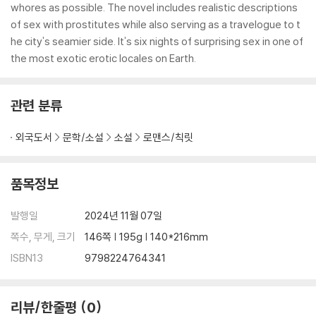
whores as possible. The novel includes realistic descriptions
of sex with prostitutes while also serving as a travelogue to t
he city's seamier side. It's six nights of surprising sex in one of
the most exotic erotic locales on Earth.
관련 분류
외국도서
문학/소설
소설
로맨스/칙릿
품목정보
발행일
2024년 11월 07일
쪽수, 무게, 크기
146쪽 | 195g | 140*216mm
ISBN13
9798224764341
리뷰/한줄평
0