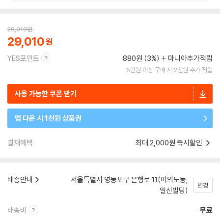
29,010
원
29,010
YES포인트
880원 (3%)
마니아추가적립
5만원 이상 구매 시 2천원 추가 적립
사용 가능한 쿠폰 받기
앱 다운 시 1천원 상품권
결제혜택
최대 2,000원 즉시할인
배송안내
서울특별시 영등포구 은행로 11(여의도동,
변경
일신빌딩)
배송비
무료