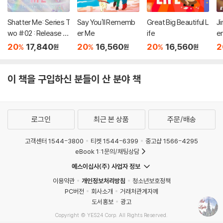
Shatter Me: Series T
Say You'll Rememb
Great Big Beautiful L
Ji
wo #02 : Release M
er Me
ife
e
e
20
17,840
20
16,560
20
16,560
2
%
%
%
원
원
원
이 책을 구입하신 분들이 산 분야 책
로그인
최근 본 상품
주문/배송
고객센터 1544-3800
티켓 1544-6399
중고샵 1566-4295
eBook 1:1문의/채팅상담
예스이십사(주) 사업자 정보
이용약관
개인정보처리방침
청소년보호정책
PC버전
회사소개
거래처관계자께
도서홍보
광고
Copyright © YES24 Corp. All Rights Reserved.