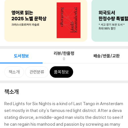
리뷰/한줄평
도서정보
배송/반품/교환
0
책소개
관련분류
품목정보
책소개
Red Lights for Six Nights is a kind of Last Tango in Amsterdam
set mostly in that city's famous red light district. After a deva
stating divorce, a middle-aged man visits the district to see if
he can regain his manhood and passion by screwing as many