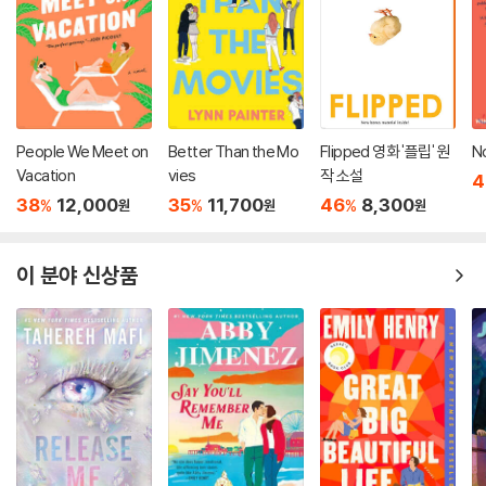
People We Meet on
Better Than the Mo
Flipped 영화 '플립' 원
N
Vacation
vies
작 소설
4
38
12,000
35
11,700
46
8,300
%
%
%
원
원
원
이 분야 신상품