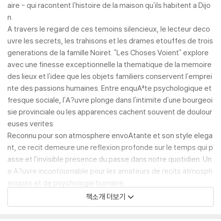
aire - qui racontent l'histoire de la maison qu'ils habitent a Dijo
n.
A travers le regard de ces temoins silencieux, le lecteur deco
uvre les secrets, les trahisons et les drames etouffes de trois
generations de la famille Noiret. "Les Choses Voient" explore
avec une finesse exceptionnelle la thematique de la memoire
des lieux et l'idee que les objets familiers conservent l'emprei
nte des passions humaines. Entre enquAªte psychologique et
fresque sociale, l'A?uvre plonge dans l'intimite d'une bourgeoi
sie provinciale ou les apparences cachent souvent de doulour
euses verites.
Reconnu pour son atmosphere envoAtante et son style elega
nt, ce recit demeure une reflexion profonde sur le temps qui p
asse et l'invisible presence du passe dans notre quotidien. Un
e A?uvre incontournable pour les amateurs de recits atmosph
eriques et de psychologie humaine.
This work has been selected by scholars as being culturally im
책소개 더보기
portant, and is part of the knowledge base of civilization as w
e know it. This work was reproduced from the original artifact,