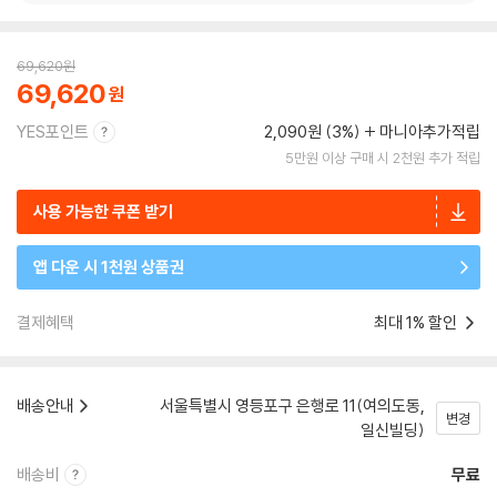
69,620
원
69,620
YES포인트
2,090원 (3%)
마니아추가적립
5만원 이상 구매 시 2천원 추가 적립
사용 가능한 쿠폰 받기
앱 다운 시 1천원 상품권
결제혜택
최대 1% 할인
배송안내
서울특별시 영등포구 은행로 11(여의도동,
변경
일신빌딩)
배송비
무료