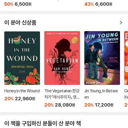
'원더' 원작 소설
50
6,500
43
6,600
%
%
원
원
이 분야 신상품
Honey in the Wound
The Vegetarian 한강
Jin Young, In Betwe
Gr
작가『채식주의자』 영문
en
if
20
22,960
%
원
판 (미국판)
20
28,080
20
17,200
2
%
%
원
원
이 책을 구입하신 분들이 산 분야 책