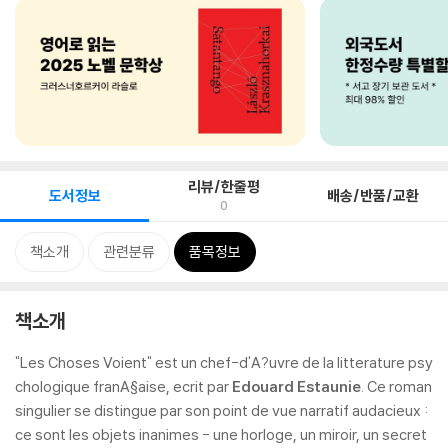
리뷰/한줄평
도서정보
배송/반품/교환
0
책소개
관련분류
품목정보
책소개
"Les Choses Voient" est un chef-d'A?uvre de la litterature psy
chologique franA§aise, ecrit par
Edouard Estaunie
. Ce roman
singulier se distingue par son point de vue narratif audacieux :
ce sont les objets inanimes - une horloge, un miroir, un secret