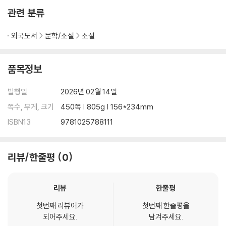
and remains as true to the original work as possible. Therefor
관련 분류
e, you may see the original copyright references, library stam
ps (as most of these works have been housed in our most im
외국도서
문학/소설
소설
portant libraries around the world), and other notations in the
work.
품목정보
This work is in the public domain in the United States of Ameri
ca, and possibly other nations. Within the United States, you
발행일
2026년 02월 14일
may freely copy and distribute this work, as no entity (individu
al or corporate) has a copyright on the body of the work.
쪽수, 무게, 크기
450쪽 | 805g | 156*234mm
As a reproduction of a historical artifact, this work may contai
ISBN13
9781025788111
n missing or blurred pages, poor pictures, errant marks, etc. S
cholars believe, and we concur, that this work is important en
ough to be preserved, reproduced, and made generally availa
리뷰/한줄평
0
ble to the public. We appreciate your support of the preservat
ion process, and thank you for being an important part of kee
리뷰
한줄평
ping this knowledge alive and relevant.
첫번째 리뷰어가
첫번째 한줄평을
되어주세요.
남겨주세요.