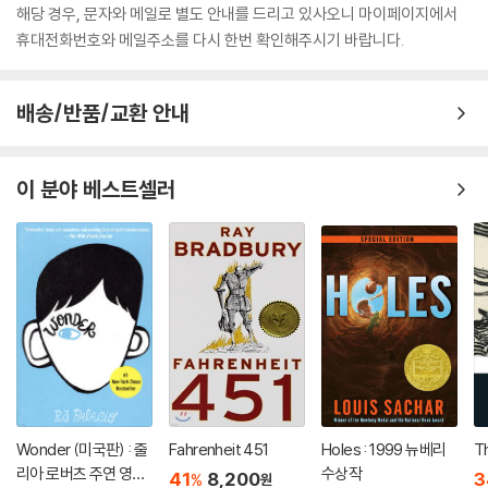
해당 경우, 문자와 메일로 별도 안내를 드리고 있사오니 마이페이지에서
휴대전화번호와 메일주소를 다시 한번 확인해주시기 바랍니다.
배송/반품/교환 안내
이 분야 베스트셀러
Wonder (미국판) : 줄
Fahrenheit 451
Holes : 1999 뉴베리
T
리아 로버츠 주연 영화
수상작
41
8,200
3
%
원