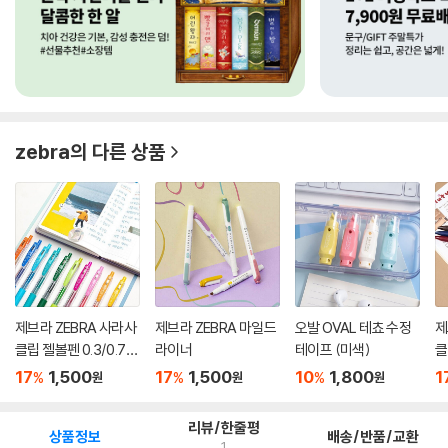
zebra
의 다른 상품
제브라 ZEBRA 사라사
제브라 ZEBRA 마일드
오발 OVAL 테쵸 수정
제
클립 젤볼펜 0.3/0.7m
라이너
테이프 (미색)
클
m
5
17
1,500
17
1,500
10
1,800
1
%
%
%
원
원
원
리뷰/한줄평
상품정보
배송/반품/교환
1