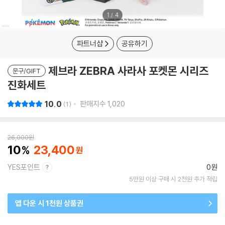
1
/
4
파트너샵
공유하기
제브라 ZEBRA 사라사 포켓몬 시리즈
문구/GIFT
진화세트
10.0
판매지수
1,020
1
26,000
원
10
23,400
YES포인트
0원
5만원 이상 구매 시 2천원 추가 적립
앱 다운 시 1천원 상품권