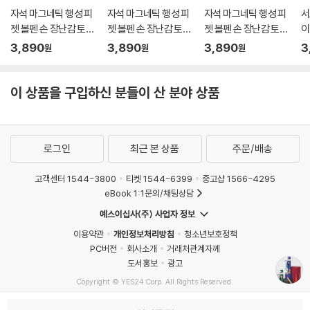
자석 마그네틱 행성 피
자석 마그네틱 행성 피
자석 마그네틱 행성 피
서
젯 볼펜 손 장난감 토이
젯 볼펜 손 장난감 토이
젯 볼펜 손 장난감 토이
이
피젯펜 스트레스해소
피젯펜 스트레스해소
피젯펜 스트레스해소
쓸
3,890
3,890
3,890
3
원
원
원
집중력강화 학용품 필
집중력강화 학용품 필
집중력강화 학용품 필
물
기구
기구
기구
템
이 상품을 구입하신 분들이 산 분야 상품
로그인
최근 본 상품
주문/배송
고객센터 1544-3800
티켓 1544-6399
중고샵 1566-4295
eBook 1:1문의/채팅상담
예스이십사(주) 사업자 정보
이용약관
개인정보처리방침
청소년보호정책
PC버전
회사소개
거래처관계자께
도서홍보
광고
Copyright © YES24 Corp. All Rights Reserved.
MATOM1