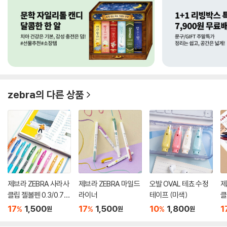
zebra
의 다른 상품
제브라 ZEBRA 사라사
제브라 ZEBRA 마일드
오발 OVAL 테쵸 수정
제
클립 젤볼펜 0.3/0.7m
라이너
테이프 (미색)
클
m
5
17
1,500
17
1,500
10
1,800
1
%
%
%
원
원
원