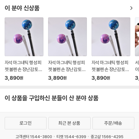
이 분야 신상품
자석 마그네틱 행성 피
자석 마그네틱 행성 피
자석 마그네틱 행성 피
서
젯 볼펜 손 장난감 토이
젯 볼펜 손 장난감 토이
젯 볼펜 손 장난감 토이
이
피젯펜 스트레스해소
피젯펜 스트레스해소
피젯펜 스트레스해소
쓸
3,890
3,890
3,890
3
원
원
원
집중력강화 학용품 필
집중력강화 학용품 필
집중력강화 학용품 필
물
기구
기구
기구
템
이 상품을 구입하신 분들이 산 분야 상품
로그인
최근 본 상품
주문/배송
고객센터 1544-3800
티켓 1544-6399
중고샵 1566-4295