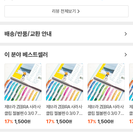
리뷰 전체보기
배송/반품/교환 안내
이 분야 베스트셀러
제브라 ZEBRA 사라사
제브라 ZEBRA 사라사
제브라 ZEBRA 사라사
제
클립 젤볼펜 0.3/0.7m
클립 젤볼펜 0.3/0.7m
클립 젤볼펜 0.3/0.7m
클
m
m
m
m
17
1,500
17
1,500
17
1,500
1
%
%
%
원
원
원