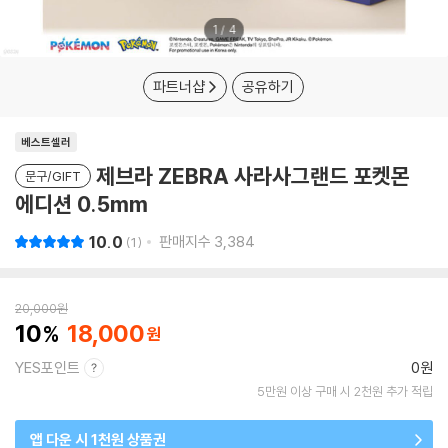
1
/
4
파트너샵
공유하기
베스트셀러
제브라 ZEBRA 사라사그랜드 포켓몬
문구/GIFT
에디션 0.5mm
10.0
판매지수
3,384
1
20,000
원
10
18,000
YES포인트
0원
5만원 이상 구매 시 2천원 추가 적립
앱 다운 시 1천원 상품권