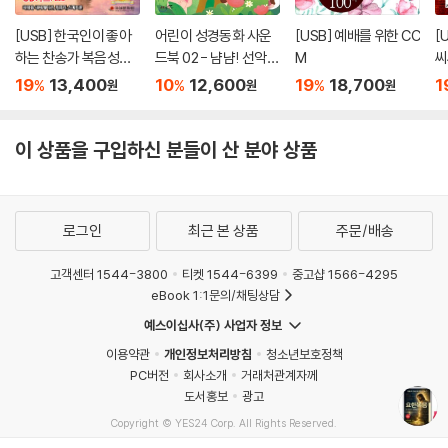
594. 감사하세 찬양하세
[USB] 한국인이 좋아
어린이 성경동화 사운
[USB] 예배를 위한 CC
[
595. 나 맡은 본분은
하는 찬송가 복음성가
드북 02 - 냠냠! 선악과
M
씨
596. 영광은 주님 홀로
200곡 1집 - 나같은 죄
는 먹으면 안돼요
19
13,400
10
12,600
19
18,700
1
597. 이전에 주님은 내가 몰라
%
%
%
원
원
원
인 살리신 USB
598. 천지 주관하는 주님
599. 우리의 기도 들어주시옵소서
이 상품을 구입하신 분들이 산 분야 상품
600. 교회의 참된 터는
601. 하나님이 정하시고
602. 성부님께 빕니다
603. 태초에 하나님이
로그인
최근 본 상품
주문/배송
604. 완전한 사랑
고객센터 1544-3800
티켓 1544-6399
중고샵 1566-4295
605. 오늘모여 찬송함은
eBook 1:1문의/채팅상담
606. 해보다 더 밝은 저 천국
607. 내 본향 가는길
예스이십사(주) 사업자 정보
608. 후일에 생명 그칠때
이용약관
개인정보처리방침
청소년보호정책
609. 이 세상 살때에
PC버전
회사소개
거래처관계자께
610. 고생과 수고가 다 지난후
도서홍보
광고
611. 주님오라 부르시어
Copyright © YES24 Corp. All Rights Reserved.
MATOM15
612. 이땅에서 주를 위해