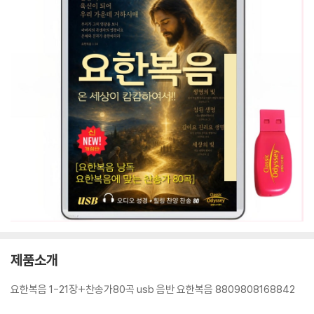
제품소개
요한복음 1-21장+찬송가80곡 usb 음반 요한복음 8809808168842