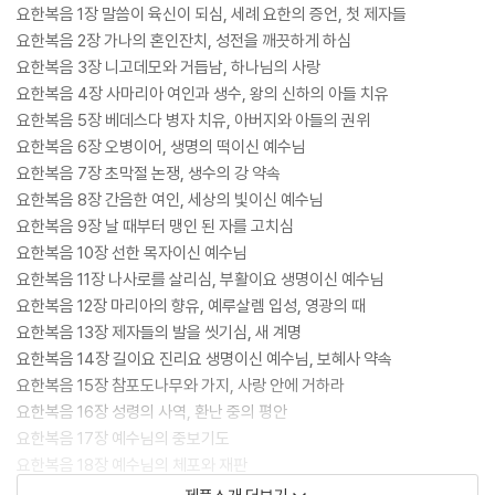
요한복음 1장 말씀이 육신이 되심, 세례 요한의 증언, 첫 제자들
요한복음 2장 가나의 혼인잔치, 성전을 깨끗하게 하심
요한복음 3장 니고데모와 거듭남, 하나님의 사랑
요한복음 4장 사마리아 여인과 생수, 왕의 신하의 아들 치유
요한복음 5장 베데스다 병자 치유, 아버지와 아들의 권위
요한복음 6장 오병이어, 생명의 떡이신 예수님
요한복음 7장 초막절 논쟁, 생수의 강 약속
요한복음 8장 간음한 여인, 세상의 빛이신 예수님
요한복음 9장 날 때부터 맹인 된 자를 고치심
요한복음 10장 선한 목자이신 예수님
요한복음 11장 나사로를 살리심, 부활이요 생명이신 예수님
요한복음 12장 마리아의 향유, 예루살렘 입성, 영광의 때
요한복음 13장 제자들의 발을 씻기심, 새 계명
요한복음 14장 길이요 진리요 생명이신 예수님, 보혜사 약속
요한복음 15장 참포도나무와 가지, 사랑 안에 거하라
요한복음 16장 성령의 사역, 환난 중의 평안
요한복음 17장 예수님의 중보기도
요한복음 18장 예수님의 체포와 재판
요한복음 19장 십자가 죽음과 장사되심