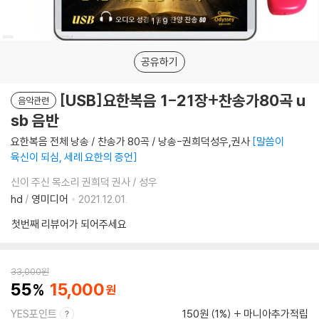
1
/
9
공유하기
[USB]요한복음 1-21장+찬송가80곡 u
음악관련
sb 음반
요한복음 전체 낭송 / 찬송가 80곡 / 낭송-권희덕성우,권사
말씀이
육신이 되심, 세례 요한의 증언
신이 주신 목소리 권희덕 권사 / 성우
hd
/
영미디어
2021.12.01.
첫번째 리뷰어가 되어주세요
33,000
원
55
15,000
YES포인트
150원 (1%)
마니아추가적립