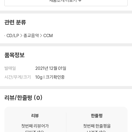
제품소개 더보기
요한복음 20장 부활하신 예수님과 제자들
요한복음 21장 디베랴 바다, 베드로 회복과 사명
관련 분류
[요한복음에 맞는 찬송가 50곡]
561. 예수님의 사랑은
CD/LP
종교음악
CCM
562. 예루살렘 아이들
563. 예수 사랑하심을
품목정보
564. 예수께서 오실때에
565. 예수께로 가면
발매일
2021년 12월 01일
566. 사랑의 하나님 귀하신 이름은
567. 다정하신 목자 예수
시간/무게/크기
10g | 크기확인중
568. 하나님은 나의 목자시니
569. 선한 목자 되신 우리 주
리뷰/한줄평
0
570. 주는 나를 기르시는 목자
571. 역사속에 보냄받아
572. 바다같이 넓은 은혜
리뷰
한줄평
573. 말씀에 순종하여
첫번째 리뷰어가
첫번째 한줄평을
574. 가슴마다 파도친다