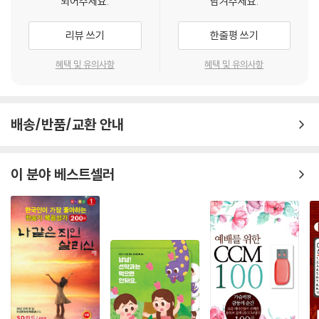
되어주세요.
남겨주세요.
575. 주님께 귀한것 드려
576. 하나님의 뜻을따라
리뷰 쓰기
한줄평 쓰기
577. 낳으시고 길러주신
578. 언제나 바라봐도
혜택 및 유의사항
혜택 및 유의사항
579. 어머니의 넓은 사랑
580. 삼천리 반도 금수강산
581. 주하나님 이 나라를 지켜주시고
배송/반품/교환 안내
582. 어둔밤 마음에 잠겨
583. 이 민족에 복음을
584. 우리나라 지켜주신
이 분야 베스트셀러
585. 내주는 강한 성이요
586. 어느 민족 누구게나
587. 감사하는 성도여
588. 공중 나는 새를 보라
589. 넓은 들에 익은 곡식
590. 논밭에 오곡백과
591. 저 밭에 농부나가
592. 산마다 불이 탄다 고운단풍에
593. 아름다운 하늘과