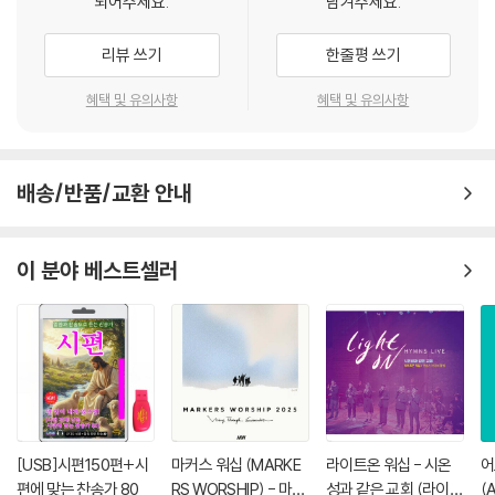
되어주세요.
남겨주세요.
491. 저 높은 곳을 향하여
492. 잠시 세상에 내가 살면서
리뷰 쓰기
한줄평 쓰기
493. 하늘가는 밝은 길이
494. 만세반석 열리니
혜택 및 유의사항
혜택 및 유의사항
495. 익은 곡식 거둘자가
496. 새벽부터 우리
497. 주 예수 넓은 사랑
배송/반품/교환 안내
498. 저 죽어가는 자 다 구원하고
499. 흑암에 사는 백성들을 보라
500. 물위에 생명줄 던지어라
이 분야 베스트셀러
501. 너 시온아 이 소식 전파하라
502. 빛의 사자들이여
503. 세상 모두 사랑없어 냉랭함을 아느냐
504. 주님의 명령 전할 사자여
505. 온 세상 위하여
506. 땅 끝까지 복음을
507. 저 북방 얼음 산과
508. 우리가 지금은 나그네 되어도
[USB]시편150편+시
마커스 워십 (MARKE
라이트온 워십 - 시온
어
509. 기쁜일이 있어 천국 종치네
편에 맞는 찬송가 80
RS WORSHIP) - 마커
성과 같은 교회 (라이트
(