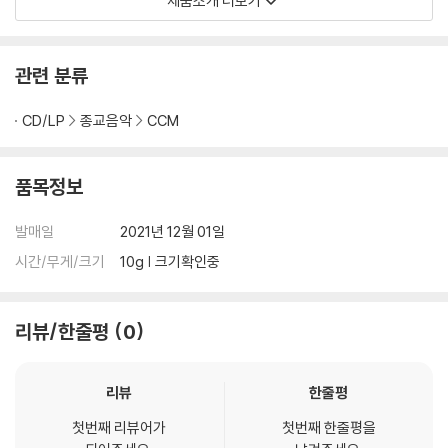
제품소개 더보기
누가복음 19장 삭개오, 므나 비유, 예루살렘 입성
누가복음 20장 예수님의 권위 논쟁, 포도원 농부 비유, 부활 논쟁
누가복음 21장 과부의 헌금, 성전 멸망 예언, 종말의 징조
관련 분류
누가복음 22장 유월절, 성만찬, 겟세마네 기도, 체포와 부인
누가복음 23장 예수님의 재판, 십자가 죽음, 장사되심
CD/LP
종교음악
CCM
누가복음 24장 예수님의 부활, 엠마오로 가는 길, 제자들에게 나타나심
품목정보
[누가복음에 맞는 찬송가 50곡]
481. 때 저물어서 날이 어두니
발매일
2021년 12월 01일
482. 참 즐거운 노래를
483. 구름같은 이세상
시간/무게/크기
10g | 크기확인중
484. 내 맘의 주여 소망되소서
485. 세월이 흘러가는데
리뷰/한줄평
0
486. 이 세상에 근심된 일이 많고
487. 어두움 후에 빛이 오며
488. 이 몸의 소망 무언가
리뷰
한줄평
489. 저 요단강 건너편에 찬란하게
첫번째 리뷰어가
첫번째 한줄평을
490. 주여 지난 밤 내꿈에