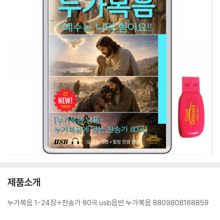
제품소개
누가복음 1-24장+찬송가 80곡 usb음반 누가복음 8809808168859