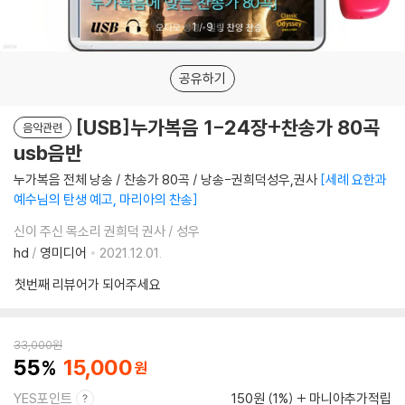
1
/
9
공유하기
[USB]누가복음 1-24장+찬송가 80곡
음악관련
usb음반
누가복음 전체 낭송 / 찬송가 80곡 / 낭송-권희덕성우,권사
세례 요한과
예수님의 탄생 예고, 마리아의 찬송
신이 주신 목소리 권희덕 권사 / 성우
hd
/
영미디어
2021.12.01.
첫번째 리뷰어가 되어주세요
33,000
원
55
15,000
YES포인트
150원 (1%)
마니아추가적립