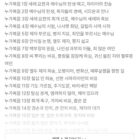
누가복음 1장 세례 요한과 예수님의 탄생 예고, 마리아의 찬송
누가복음 2장 예수님의 탄생, 목자들의 경배, 시므온과 안나
누가복음 3장 세례 요한의 회개 선포, 예수님의 세례와 족보
누가복음 4장 예수님의 시험, 나사렛 회당, 갈릴리 사역 시작
누가복음 5장 제자 부르심, 병자 치유, 죄인을 부르시는 예수님
누가복음 6장 안식일 논쟁, 열두 제자, 평지 설교
누가복음 7장 백부장의 믿음, 나인성 과부의 아들, 죄 많은 여인
누가복음 8장 씨 뿌리는 비유, 풍랑을 잠잠케 하심, 귀신 들린 자와 혈루증
여인
누가복음 9장 열두 제자 파송, 오병이어, 변화산, 예루살렘을 향한 길
누가복음 10장 칠십 인 파송, 선한 사마리아인의 비유
누가복음 11장 기도 가르침, 주기도문, 바리새인 책망
누가복음 12장 탐심 경계, 염려하지 말라, 깨어 있으라
누가복음 13장 회개 촉구, 겨자씨 비유, 좁은 문
누가복음 14장 겸손과 잔치, 큰 잔치 비유, 제자의 대가
누가복음 15장 잃은 양, 잃은 드라크마, 탕자의 비유
누가복음 16장 옳지 않은 청지기, 부자와 나사로
누가복음 17장 용서와 믿음, 열 명의 나병환자, 하나님 나라
누가복음 18장 끈질긴 과부, 바리새인과 세리, 어린아이와 부자 관리