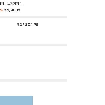
이 보풀제거기 (6
..
8
24,900
%
원
배송/반품/교환