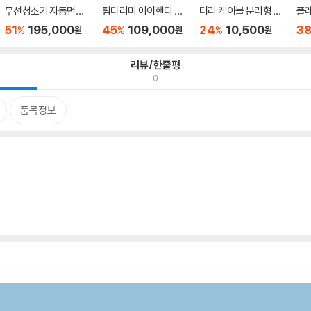
무선청소기 자동먼지
팀다리미 아이핸디 에
터리 케이블 분리형 50
플레
비움 ...
어노...
00mA...
중칼.
51
195,000
45
109,000
24
10,500
3
%
%
%
원
원
원
리뷰/한줄평
0
품목정보