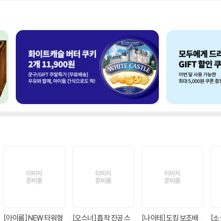
[아이룸] NEW 타워형
[오스너] 흡착 진공 스
[나이테] 도킹 보조배
[소