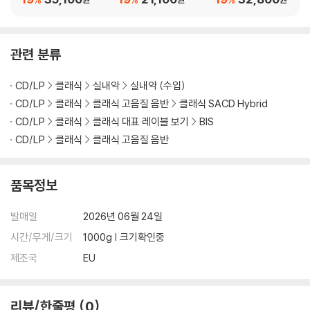
en: Complete Variati
se, Piano Concerto I
/ 펠드먼 / 크럼 (Beet
ons For Piano, Vol. 3
n G Major)
hoven: Variations Vo
(ligeti, Kurtag))
l.2 - Sweelinck / Bac
관련 분류
h / Cage / Feldman /
Crumb)
CD/LP
클래식
실내악
실내악 (수입)
CD/LP
클래식
클래식 고음질 음반
클래식 SACD Hybrid
CD/LP
클래식
클래식 대표 레이블 보기
BIS
CD/LP
클래식
클래식 고음질 음반
품목정보
발매일
2026년 06월 24일
시간/무게/크기
1000g | 크기확인중
제조국
EU
리뷰/한줄평
0