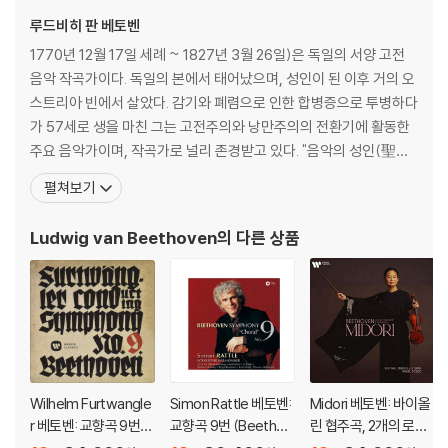
*Hybrid SACD(CD, SACD), 5.0 Surround Sound(SACD) 7
루드비히 판 베토벤
9’38
1770년 12월 17일 세례 ~ 1827년 3월 26일)은 독일의 서양 고전
음악 작곡가이다. 독일의 본에서 태어났으며, 성인이 된 이후 거의 오
스트리아 빈에서 살았다. 감기와 폐렴으로 인한 합병증으로 투병하다
가 57세로 생을 마친 그는 고전주의와 낭만주의의 전환기에 활동한
주요 음악가이며, 작곡가로 널리 존경받고 있다. "음악의 성인(聖
人)" 또는 "악성"(樂聖)이라는 별칭으로 불리기도 한다. 가장 잘 알
펼쳐보기
려진 작품으로는 《교향곡 5번》, 《교향곡 6번》, 《교향곡 9번》, 《비창
소나타》, 《월광 소나타》,등이 있다. 베토벤의 조부는 21세의 나이에
Ludwig van Beethoven
의 다른 상품
브라반트 오스트
Wilhelm Furtwangle
Simon Rattle 베토벤:
Midori 베토벤: 바이올
r 베토벤: 교향곡 9번
교향곡 9번 (Beethov
린 협주곡, 2개의 로망
(Beethoven: Symph
en: Symphony No.
스 - 미도리 (Beethov