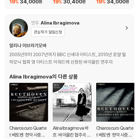
19
34,000
19
30,400
19
34,000
%
%
%
원
원
원
ony No.9) [UHQCD]
9) [HQCD]
en: Violin Concerto
Op.61, Romances)
[UHQCD]
연주
Alina Ibragimova
관심작가 알림신청
알리나 이브라기모바
2005년부터 2007년까지 BBC 신세대 아티스트, 2010년 로얄 필
하모닉 협회 영 아티스트 어워드에 선정된 바이올린 연주자.
Alina Ibragimova
의 다른 상품
Chiaroscuro Quarte
Alina Ibragimova 바
Chiaroscuro Quarte
t 베토벤: 현악 사중주
흐: 바이올린 협주곡 (B
t 베토벤: 현악 사중주 1