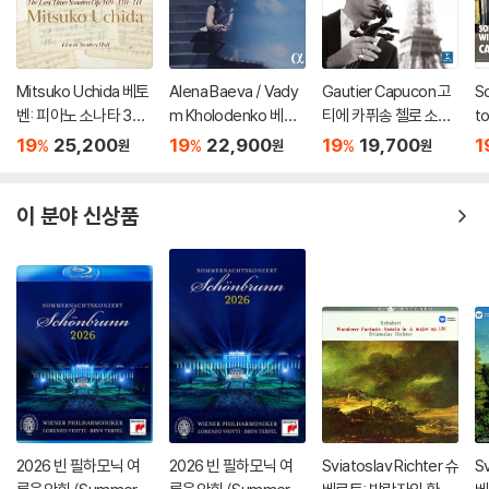
Mitsuko Uchida 베토
Alena Baeva / Vady
Gautier Capucon 고
S
벤: 피아노 소나타 30-
m Kholodenko 베토
티에 카퓌송 첼로 소품
t
32번 (Beethoven: Pi
벤: 바이올린 소나타 5
집 (Emotions)
주
19
25,200
19
22,900
19
19,700
1
%
%
%
원
원
원
ano Sonatas Opp 10
번 '봄', 9번 '크로이처',
Bo
9 110 & 111)
3번 (Beethoven: Vio
n
lin Sonatas Nos. 5 "S
77
이 분야 신상품
pring", 9 'Kreutzer" &
3)
2026 빈 필하모닉 여
2026 빈 필하모닉 여
Sviatoslav Richter 슈
Sv