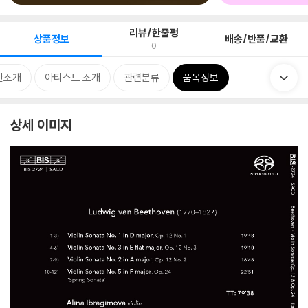
리뷰/한줄평
상품정보
배송/반품/교환
0
반소개
아티스트 소개
관련분류
품목정보
상세 이미지