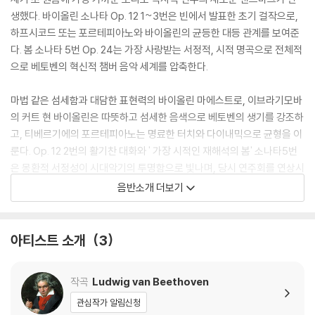
생했다. 바이올린 소나타 Op. 12 1~3번은 빈에서 발표한 초기 걸작으로,
하프시코드 또는 포르테피아노와 바이올린의 균등한 대등 관계를 보여준
다. 봄 소나타 5번 Op. 24는 가장 사랑받는 서정적, 시적 명곡으로 전체적
으로 베토벤의 혁신적 챔버 음악 세계를 압축한다.
마법 같은 섬세함과 대담한 표현력의 바이올린 마에스트로, 이브라기모바
의 커트 현 바이올린은 따뜻하고 섬세한 음색으로 베토벤의 생기를 강조하
고, 티베르기에의 포르테피아노는 명료한 터치와 다이내믹으로 균형을 이
룬다. Op. 12 2번의 활기찬 대화와 ' 가장 시적인 재해석의 봄' 소나타5번
은 몽환적 서정성이 시대악기의 투명함으로 빛나며, 당시 연주회를 연상시
킨다. 이들은 고전주의적 균형과 투명한 대화를 중심으로 접근하며, 각 악
음반소개 더보기
기의 역할을 대등하게 설정해 실내악적 긴밀함을 강조한다.
이브라기모바는 키아로스쿠로 사중주단 제1바이올린으로 시대악기 연주
아티스트 소개
3
의 권위자이기도 하다. 피아니스트 셰드릭 티베르기엥은 1794년 빈 포르
테피아노 복제품을 사용하며, 두 사람의 호흡은 역사적 연주 관행을 통해
작곡
Ludwig van Beethoven
베토벤의 원래 음색을 복원한다.
관심작가 알림신청