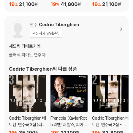
Op.59, 1 & 2번 (Beet
ach: Violin Concerto
집 - 키아로스쿠로 사
19
21,100
19
41,800
19
21,100
%
%
%
원
원
원
hoven: String Quart
s) [LP]
중주단
ets, Op. 59 Nos 1 &
2) [SACD Hybrid]
연주
Cedric Tiberghien
관심작가 알림신청
세드릭 티베르기엥
클래식 피아노 연주자.
Cedric Tiberghien
의 다른 상품
Cedric Tiberghien 베
Francois-Xavier Rot
Cedric Tiberghien 베
토벤: 변주곡 3집 (리게
h 라벨: 라 발스, 피아노
토벤: 변주곡 2집 - 스
티, 쿠르탁) (Beethov
협주곡 (Ravel: La Val
벨링크 / 바흐 / 케이지
19
35,100
19
21,100
19
32,800
%
%
%
원
원
원