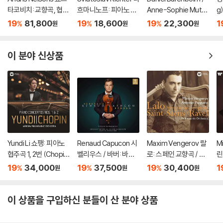
타코비치: 교향곡, 협주
흐마니노프: 피아노 협
Anne-Sophie Mutte
g
곡 (Shostakovich: S
주곡 2번 / 차이코프스
r / Yo-Yo Ma 베토벤:
al
19
81,800
19
18,600
19
22,300
1
%
%
%
원
원
원
ymphonies, Concer
키: 협주곡 1번 (Rach
3중 협주곡, 교향곡 7
ns
tos, Lady Macbeth
maninov: Piano Con
번
of Mtsensk District)
certo No.2 / Tchaiko
이 분야 신상품
vsky: Piano Concert
o No.1)
Yundi Li 쇼팽: 피아노
Renaud Capucon 시
Maxim Vengerov 랄
M
협주곡 1, 2번 (Chopin:
벨리우스 / 바버: 바이
로: 스페인 교향곡 / 생
린
Piano Concertos O
올린 협주곡 (Sibelius
상스: 바이올린 협주곡
스
19
34,000
19
37,500
19
30,400
1
%
%
%
원
원
원
p. 11, 21) [UHQCD]
/ Barber: Violin Conc
2번 (LALO: Sympho
en
ertos) [SACD Hybri
nie espagnole Op. 2
O
d]
1 / Saint-Sans: Violin
[
이 상품을 구입하신 분들이 산 분야 상품
Concerto Op.61) [U
HQCD]