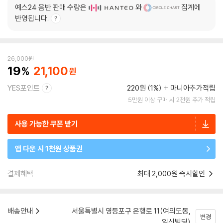
예스24 음반 판매 수량은
와
집계에
반영됩니다.
26,000
원
19
21,100
YES포인트
220원 (1%)
마니아추가적립
5만원 이상 구매 시 2천원 추가 적립
사용 가능한 쿠폰 받기
앱 다운 시 1천원 상품권
결제혜택
최대 2,000원 즉시할인
배송안내
서울특별시 영등포구 은행로 11(여의도동,
변경
일신빌딩)