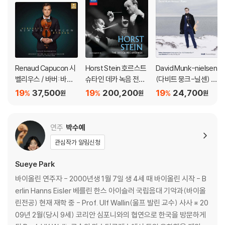
Renaud Capucon 시
Horst Stein 호르스트
David Munk-nielsen
벨리우스 / 바버: 바이
슈타인 데카 녹음 전집
(다비트 뭉크-닐센) -
올린 협주곡 (Sibelius
(The Decca Recordi
슈만과 시벨리우스의
19
37,500
19
200,200
19
24,700
%
%
%
원
원
원
/ Barber: Violin Conc
ngs)
작품들 '불과 침묵 사이'
ertos) [SACD Hybri
(Between Fire & Sile
d]
nce)
연주
박수예
관심작가 알림신청
Sueye Park
바이올린 연주자 - 2000년생 1월 7일 생 4세 때 바이올린 시작 - B
erlin Hanns Eisler 베를린 한스 아이슬러 국립음대 기악과(바이올
린전공) 현재 재학 중 - Prof. Ulf Wallin(울프 발린 교수) 사사 ※ 20
09년 2월(당시 9세) 코리안 심포니와의 협연으로 한국을 방문하게