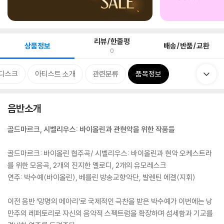
리뷰/한줄평
상품정보
배송/반품/교환
0
디스크
아티스트 소개
관련분류
품목정보
음반소개
골드마르크, 시벨리우스: 바이올린과 관현악을 위한 작품들
골드마르크: 바이올린 협주곡/ 시벨리우스: 바이올린과 현악 오케스트라
를 위한 모음곡, 2개의 진지한 멜로디, 2개의 유모레스크
연주: 박수예(바이올린), 베를린 방송교향악단, 발렌틴 에겔(지휘)
이전 음반 ‘망명의 메아리’로 국제적인 극찬을 받은 박수예가 이번에는 낭
만주의 레퍼토리로 자신의 음악적 스펙트럼을 확장하며 섬세함과 기교를