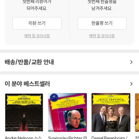
첫번째 리뷰어가
첫번째 한줄평을
되어주세요.
남겨주세요.
리뷰 쓰기
한줄평 쓰기
혜택 및 유의사항
혜택 및 유의사항
배송/반품/교환 안내
이 분야 베스트셀러
Andris Nelsons 쇼스
Sviatoslav Richter 라
Daniel Barenboim /
장