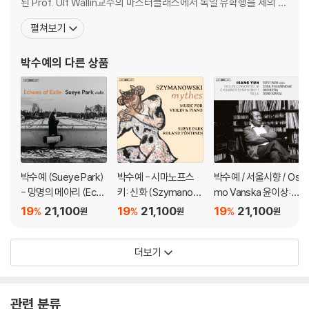
된 Prof. Ulf Wallin교수의 마스터클래스에서 독일 유학행을 제의 받
게 되었고, 같은 해 5월에 도독하여 Berlin Hanns Eisler 국립 음대
펼쳐보기
에서 Prof. Ulf Wallin을 사사하게 됨 < 학력 > 2016년 10월~ 현재
Be
박수예
의 다른 상품
박수예 (Sueye Park)
박수예 - 시마노프스
박수예 / 서울시향 / Os
- 망명의 메아리 (Echo
키: 신화 (Szymanow
mo Vanska 윤이상:
es of Exile) [SACD H
ski: Mythes - Music
신라, 바이올린 협주곡
19
21,100
19
21,100
19
21,100
%
%
%
원
원
원
ybrid]
for Violin and Piano)
3번, 실내 교향곡 (Isan
g Yun: Violin Concert
더보기
o No.3)
관련 분류