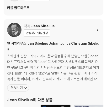
카를 골드마르크
작곡
Jean Sibelius
관심작가 알림신청
얀 시벨리우스,Jan Sibelius Johan Julius Christian Sibeliu
s
스웨덴계 핀란드 작곡가이다. 음악 활동을 위해 본명인 요한(Johan)
대신 프랑스식 예명 장(Jean)을 사용했다. 시벨리우스의 음악은 요
한 루드비그 루네베리의 시처럼 핀란드의 국민성을 대표한다고 여겨
진다. 핀란드의 국민적 영웅으로 일컬어지는 그는 핀란드 최대의 작
곡가일 뿐 아니라, 19세기 말부터 20세기 초에 이르는 세계적인 작곡
가이다. 그의 작품은 현대 음악풍은 아니지만, 애조를 담은 북유럽의
펼쳐보기
음악다운 특색을 가지고 있다. 요한 율리우스 크리스티안 시벨리우스
(Johan Julius Christian Sibelius)는 1865년 당시 러시아령 핀란
Jean Sibelius
의 다른 상품
드 공국에 위치한 해