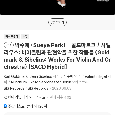
공유하기
베스트셀러
수입
박수예 (Sueye Park) - 골드마르크 / 시벨
CD
리우스: 바이올린과 관현악을 위한 작품들 (Gold
mark & Sibelius: Works For Violin And Or
chestra) [SACD Hybrid]
Karl Goldmark
Jean Sibelius
작곡
박수예
연주
Valentin Egel
지
휘
Rundfunk-Sinfonieorchester Berlin
오케스트라
BIS Records
/
BIS Records
2026.06.08.
첫번째 리뷰어가 되어주세요
판매지수
402
주간베스트
클래식
120위