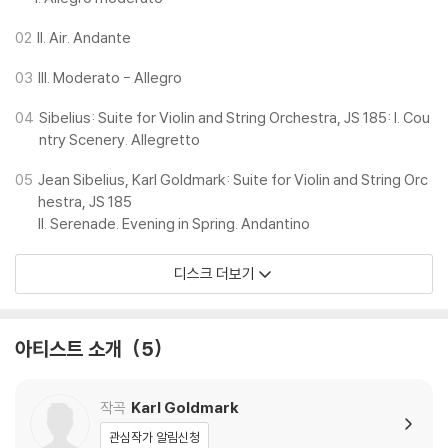
02
II. Air. Andante
03
III. Moderato - Allegro
04
Sibelius: Suite for Violin and String Orchestra, JS 185: I. Cou
ntry Scenery. Allegretto
05
Jean Sibelius, Karl Goldmark: Suite for Violin and String Orc
hestra, JS 185
II. Serenade. Evening in Spring. Andantino
디스크 더보기
아티스트 소개
5
작곡
Karl Goldmark
관심작가 알림신청