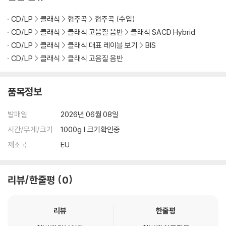
CD/LP
클래식
협주곡
협주곡 (수입)
CD/LP
클래식
클래식 고음질 음반
클래식 SACD Hybrid
CD/LP
클래식
클래식 대표 레이블 보기
BIS
CD/LP
클래식
클래식 고음질 음반
품목정보
발매일
2026년 06월 08일
시간/무게/크기
1000g | 크기확인중
제조국
EU
리뷰/한줄평
0
리뷰
한줄평