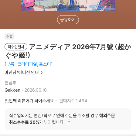
공유하기
수입
アニメディア 2026年7月號 (超か
직수입일서
ぐや姬!)
부록 : 클리어파일, 포스터
바인딩/에디션 안내
편집부
Gakken
2026.06.10.
첫번째 리뷰어가 되어주세요
판매지수
1,494
직수입외서는 변심/착오로 인해 주문을 취소할 경우
해외주문
취소수수료 20%
가 부과됩니다.