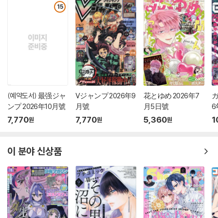
15
(예약도서) 最强ジャ
Vジャンプ 2026年9
花とゆめ 2026年7
ガ
ンプ 2026年10月號
月號
月5日號
6
7,770
7,770
5,360
1
원
원
원
이 분야 신상품