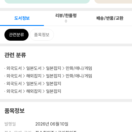
리뷰/한줄평
도서정보
배송/반품/교환
0
관련분류
품목정보
관련 분류
외국도서
일본도서
일본잡지
만화/애니/게임
외국도서
해외잡지
일본잡지
만화/애니/게임
외국도서
일본도서
일본잡지
외국도서
해외잡지
일본잡지
품목정보
발행일
2026년 06월 10일