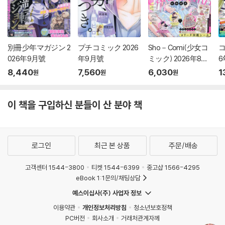
別冊少年マガジン 2
プチコミック 2026
Sho－Comi(少女コ
コ
026年9月號
年9月號
ミック) 2026年8月
6
20日號
8,440
7,560
6,030
1
원
원
원
이 책을 구입하신 분들이 산 분야 책
로그인
최근 본 상품
주문/배송
고객센터 1544-3800
티켓 1544-6399
중고샵 1566-4295
eBook 1:1문의/채팅상담
예스이십사(주) 사업자 정보
이용약관
개인정보처리방침
청소년보호정책
PC버전
회사소개
거래처관계자께