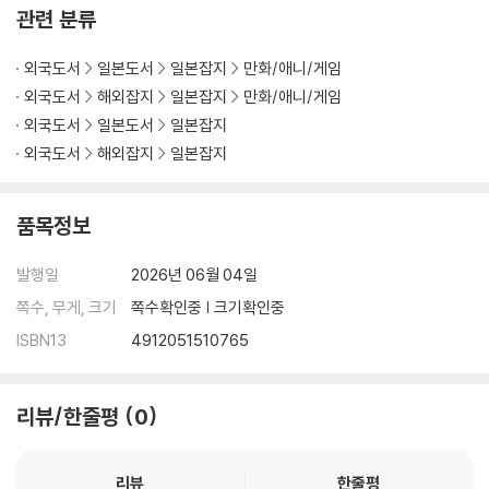
관련 분류
외국도서
일본도서
일본잡지
만화/애니/게임
외국도서
해외잡지
일본잡지
만화/애니/게임
외국도서
일본도서
일본잡지
외국도서
해외잡지
일본잡지
품목정보
발행일
2026년 06월 04일
쪽수, 무게, 크기
쪽수확인중 | 크기확인중
ISBN13
4912051510765
리뷰/한줄평
0
리뷰
한줄평