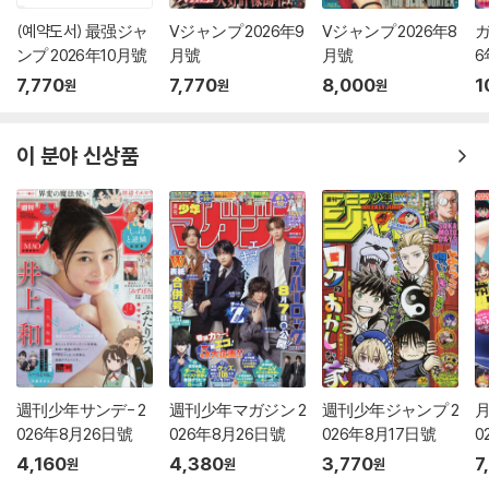
(예약도서) 最强ジャ
Vジャンプ 2026年9
Vジャンプ 2026年8
ガ
ンプ 2026年10月號
月號
月號
6
7,770
7,770
8,000
1
원
원
원
이 분야 신상품
週刊少年サンデ- 2
週刊少年マガジン 2
週刊少年ジャンプ 2
月
026年8月26日號
026年8月26日號
026年8月17日號
0
4,160
4,380
3,770
7
원
원
원