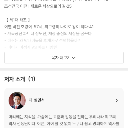
조선건국 이전 | 새로운 세상으로의 길·25
【 제1대 태조 】
이빨 빠진 호랑이. 57세, 최고령의 나이로 왕이 되다·41
- 개국공신 파트너 정도전, 재상 중심의 세상을 꿈꾸다
- 태조는 왜 막내아들을 후계자로 선택했을까?
- 아버지 이성계 VS 아들 이방원
목차 더보기
【 제2대 정종 】
무늬만 호랑이. 유약한 왕? NO! 처세의 달인!·63
- 왜, 정종은 개경으로 다시 수도를 옮겼을까?
저자 소개
1
- 동생 이방원(태종)을 ‘왕세자’로 선언하다
- 이방원(태종)도 부러워한 정종의 유유자적한 말년
저
설민석
【 제3대 태종 】
진짜 호랑이. 조선 유일! 과거에 합격한 임금? 왕권을 강화하다!·77
- 피로 잡은 왕좌, 참된 왕권을 선보이다
머리에는 지식을, 가슴에는 교훈과 감동을 전하는 우리나라 최고의
- 자발적인 의지로 왕위에서 내려온 유일한 임금
역사 선생님이다. 어른, 아이 할 것 없이 누구나 쉽고 명쾌하게 역사를