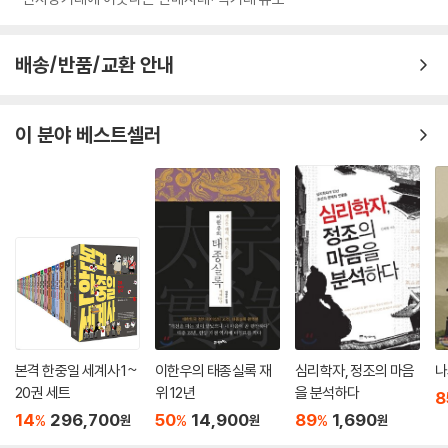
료를 하면 되지 않겠냐’라고 말하고 있는 겁니다. 정말 환장할 노릇이지요.
- 영조 曰, “나는 형님을 독살하지 않았다! 이것들아!”
역사시간에 단순히 외우는 데만 급급했던 사건들이 하나씩 이해되고, 뒤죽
---「제4대 세종」중에서
- 탕평비를 세우며 조선의 중흥을 이끈 정책들은?
박죽 엉망으로 기억되었던 얕은 국사 지식의 파편들이 차분히 정리된다.
배송/반품/교환 안내
- 아들 사도세자를 뒤주에 가두어 죽여 버린 비운의 부정(父情)
연산군 11년(1505) 6월, 연산군은 전국 팔도의 미녀와 튼튼한 말을 구하
· 성군과 폭군, 존재감 없이 무능했던 왕들을 역사는 어떻게 평가하고 있는
는 지방 관리인 ‘채홍준사’를 파견하지요. 또한 천 명의 기생들을 둡니다.
【 제22대 정조 】
지
이 분야 베스트셀러
그중에 재주만 뛰어나면 ‘운평’이라 하였고, 재주뿐만 아니라 미모가 아름
완벽한 호랑이. 백성들과 소통하기 위해 힘쓴 임금·417
· 왕좌를 둘러싼 치열했던 당파싸움의 비하인드 스토리
다운 기생은 ‘흥청’이라 불렀어요. 이들은 연산군의 증조할아버지인 세조
- 역적의 아들, 애민군주가 되다
· 조선후기 외척 정치가 만연할 수밖에 없었던 까닭 등등
가 세운 원각사(현 탑골공원)에 수용되지요. 연산군은 수많은 기생들에게
- 지덕체를 모두 갖춘 임금, 정조
많은 상을 내리고 궁궐에서 함께 놀이를 즐깁니다. 이러한 놀이 때문에 국
- 아버지 사도세자를 그리며 수원 화성을 축성하다
나아가, 이 책의 백미는 기존의 역사책이 가진 고리타분한 어려움을 과감
고는 텅텅 비게 되고, 나라가 망할 지경까지 이르게 됩니다. 여기서 바로
히 버린데 있다. 왕이기 이전에 아들로서, 남편으로서, 아버지로서의 인간
‘흥청망청’이라는 말이 유래한 거지요.
【 제23대 순조 】
적인 삶이 낱낱이 드러난 모습들은 교과서에서는 결코 찾아볼 수 없는 남
---「제10대 연산군」중에서
무능한 호랑이. 수렴청정에 휘둘린 허수아비 임금·445
다른 재미를 선사한다.
- 순조의 증조할머니 정순왕후, 정치적 야욕을 드러내다
왜군이 한양으로 쭉쭉 침입해오고 있는 가운데, 한양에서는 희대의 사건이
- 정약용이 18년 동안 귀양살이를 하게 된 까닭
학생부터 성인까지 모두에게,
발생합니다. 임금이 궁궐을 버리고 도망을 간 거지요. 선조는 자신의 몸을
- 세도정치의 시작은 정조 때문이었다?!
철저하게 기획된 대중 인문교양서
본격 한중일 세계사 1~
이한우의 태종실록 재
심리학자, 정조의 마음
나
보전하기 위해 한양을 떠나 개성으로, 평양으로, 의주로 옮기며 점점 북쪽
20권 세트
위 12년
을 분석하다
8
으로 몸을 피신하였습니다. 물론 조선에서 왕의 신변은 중요했지만, 선조
【 제24대 헌종 】
최근 역사에 대한 콘텐츠가 다시 쏟아져 나오는 이유도 ‘현재’에 대한 진정
14
296,700
50
14,900
89
1,690
%
%
%
원
원
원
의 행동은 일본이 전혀 상상하지 못했던 일이었습니다. 일본은 작은 성의
최연소 호랑이. 8세에 즉위한 어린 임금·457
한 답을 구하기 위해서가 아닐까? 명칭이 왕에서 대통령으로 바뀌었을지