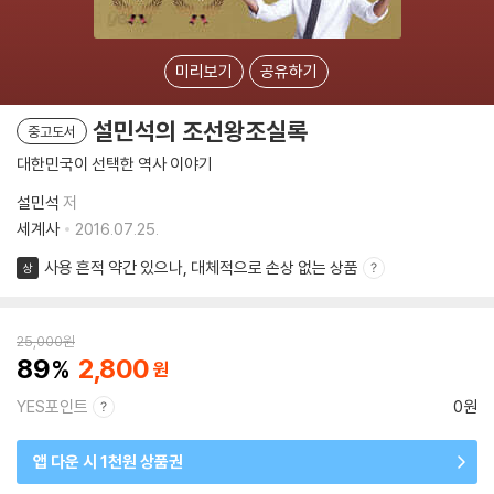
미리보기
공유하기
설민석의 조선왕조실록
중고도서
대한민국이 선택한 역사 이야기
설민석
저
세계사
2016.07.25.
사용 흔적 약간 있으나, 대체적으로 손상 없는 상품
상
25,000
원
89
2,800
YES포인트
0원
앱 다운 시 1천원 상품권