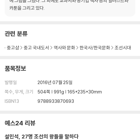
에 그림을 그렸다. 그 외에도 교과서와 공기업 책자 등의 일러스트와
- 모사꾼 한명회, 수양대군을 왕으로 만들기 위해 살생부를 만들다
카툰을 그리고 있다.
- 형제와 조카를 죽이고 이룩한 왕권 강화
- 세조의 아내와 술! 그리고 불교 사랑
관련 분류
【 제8대 예종 】
단명한 호랑이. 12세에 아들을 낳은 임금·187
중고샵
중고 국내도서
역사와 문화
한국사/한국문화
조선시대
- 아버지 세조처럼 왕권강화를 꿈꿨던 임금
- 재위 1년 만의 갑작스러운 죽음, 예종을 죽게 한 병은?
품목정보
【 제9대 성종 】
모범생 호랑이. 조선 최고의 모범 임금·197
발행일
2016년 07월 25일
- 왕위 계승 서열 3위, 장인 한명회의 힘으로 왕이 되다
쪽수, 무게, 크기
504쪽 | 991g | 165*235*30mm
- 조선 고유의 법전, 경국대전을 완성하다
ISBN13
9788933870693
- 왕으로서는 100점! 남편으로서는 0점!이었던 성종
【 제10대 연산군 】
예스24 리뷰
미친 호랑이. 조선 최고의 폭군·215
- 어머니 폐비 윤씨의 죽음을 알고도 복수의 칼날을 숨기다
설민석, 27명 조선의 왕들을 말하다
- 신하들의 입을 막고, 자신의 귀를 닫은 연산군