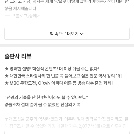
요. 그리고 지금, 역사는 제게 ‘앞으로 어떻게 살아가야 하는가?’에 대한 방
도망간 고양이. 백성을 버리고 도망간 임금·277
한 답을 듣는 것 같은 느낌을 준다. 조선시대의 장남은 어떤 존재였는지, 한
향을 제시해줍니다.
- 조선 최초의 방계 출신 임금, 선조
글을 과학적이라고 말하는 이유가 정확히 무엇인지, 왕의 24시간은 어떻
---「프롤로그」중에서
- 임진왜란 발발 1년 전! 조선은 무엇을 했는가?
게 구성되는지 등 실록을 보면서 궁금해 할만한 내용을 문답 형태로 풀어
- 임진왜란에서 일본이 질 수밖에 없었던 3가지 이유
낸다.
이전의 왕들은 어느 정도 자신이 원하는 방식으로 생활할 수 있었지요. 술
책 속으로 더보기
을 먹고 싶으면 마시면 되고, 놀고 싶으면 어느 정도 놀 수 있는 여유가 있
【 제15대 광해군 】
태조는 ‘이빨 빠진’ 호랑이로, 또 세종은 ‘위대한’ 호랑이로, 27명의 왕들은
었어요. 그러나 조선시대 왕들은 이것이 불가능합니다. 정도전이 구상한
억울한 호랑이. 백성을 사랑한 전쟁의 영웅·303
저마다 다른 호랑이로 표현된다. 광해군은 과연 어떤 호랑이로 표현되어
경연제도 때문입니다. 경연이란 왕이 신하와 함께 학문을 토론하고 현실
- 명나라와 후금 사이에서 이유 있는 양다리
있을까? 나만의 단어로 별명을 붙여 조선왕조를 정리해보는 건 어떨까.
출판사 리뷰
정치를 의논하는 것인데, 사실상 왕을 공부시키는 것입니다. 조강(朝講)
- 어머니를 폐하고 동생을 죽일 수밖에 없었던 광해군의 최후
이라 하여 아침에 공부하였고, 점심시간에는 주강(晝講)을, 저녁시간엔
★ 명쾌한 설명! 핵심적 콘텐츠! 더 이상 쉬울 수는 없다!
석강(夕講)을 했습니다. 이렇게 의무적으로 2시간씩 하루에 총 6시간을
【 제16대 인조 】
★ 대한민국 스타강사의 한 번쯤 꼭 들어보고 싶은 인문 역사 강의 1위
신하들과 공부를 한 겁니다.
무릎 꿇은 호랑이. 오랑캐에게 사죄한 임금·321
★ MBC 무한도전, O’tvN 어쩌다 어른 등 방송 다수 출연 화제!
- 친명배금이 일으킨 2차례의 전쟁
그리고 문안 인사 이후 개인 시간에도 일을 해야 합니다. 관리들의 이야기
- 인조 맏아들 소현세자, 의문의 죽음 속 진실은?
“선왕의 기록을 단 한 번만이라도 볼 수 있다면…”
를 들어야 하기 때문이죠. 아래로는 선비부터 위로는 재상까지 그들의 상
왕들조차 절대 열어 볼 수 없었던 진실의 기록
소문을 받아서 읽어야 하는데, 이 상소문을 읽는 시간을 하필 잠자기 직전
【 제17대 효종 】
으로 배치합니다. 상소문에는 비판적인 내용이 있었기 때문에 상소문을 읽
와신상담 호랑이. 북벌로 아버지의 치욕을 씻으려 했던 임금·337
누가 조선을 군주의 역사라 했던가. 아무리 절대 권력을 가진 왕이라도, 절
는다는 것은 오늘날로 따지면 인터넷에 달린 악플(악성댓글)을 읽는 것과
- 청룡언월도를 휘두르며 북벌을 꿈꾸다
대 접근조차 할 수 없었던 가장 내밀한 기록. 2,077책(冊)으로 이루어진
비슷하다고 볼 수 있어요. 한번 생각해보세요, 자신이 쓴 글에 달린 악플을
- 제주도에 표류한 네덜란드인을 붙잡은 조선의 사정
이 방대한 기록물은 세계적인 가치를 인정받아 현재 유네스코 세계기록유