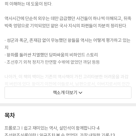
히 이해하는 데 도움이 된다.
역사시간에 단순히 외우는 데만 급급했던 사건들이 하나씩 이해되고, 뒤죽
박죽 엉망으로 기억되었던 얕은 국사 지식의 파편들이 차분히 정리된다.
· 성군과 폭군, 존재감 없이 무능했던 왕들을 역사는 어떻게 평가하고 있는
지
· 왕좌를 둘러싼 치열했던 당파싸움의 비하인드 스토리
· 조선후기 외척 정치가 만연할 수밖에 없었던 까닭 등등
나아가, 이 책의 백미는 기존의 역사책이 가진 고리타분한 어려움을 과감
히 버린데 있다. 왕이기 이전에 아들로서, 남편으로서, 아버지로서의 인간
적인 삶이 낱낱이 드러난 모습들은 교과서에서는 결코 찾아볼 수 없는 남
책소개 더보기
다른 재미를 선사한다.
목차
프롤로그 | 쉽고 재미있는 역사, 설민석이 함께합니다·4
조선왕조실록이란 | 임금조차 볼 수 없었던, 가장 내밀한 기록·13