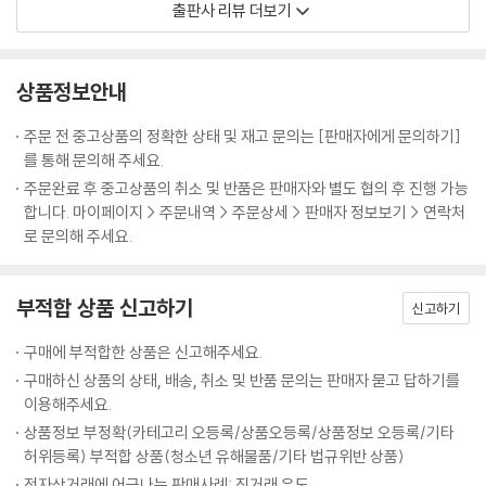
출판사 리뷰 더보기
줄줄이 읽으면 잠이 잘 올까요? 정말 죽을 맛이겠지요. 이처럼 조선시대 왕
산으로 등재되어있다.
들을 쥐 잡듯이 잡아서 성군으로 만들겠다는 게 바로 정도전의 전략이라고
【 제18대 현종 】
볼 수 있답니다.
힘없는 호랑이. 조선 최고의 논쟁, 예송논쟁의 중심에 선 임금·351
500여 년의 역사를 가진 조선왕조실록이 지금도 의미를 갖는 까닭은 당대
상품정보안내
---「제1대 태조」중에서
- 의복을 둘러싼 정치적 갈등에 휘말린 현종
의 정치, 경제, 문화 등 사회 전반에 관한 고민을 고스란히 담고 있기 때문
- 시대의 로맨티시스트? 부인이 단 한 명뿐인 조선의 왕
이다. 실제로 조선왕조실록에는 그 당시 왕과 신하들의 목소리가 그대로
주문 전 중고상품의 정확한 상태 및 재고 문의는 [판매자에게 문의하기]
황희는 ‘노쇠하고 질병이 있다’는 이유로 끈질기게 사직을 요청합니다. 하
인용된다. 사관의 날카로운 평가도 존재한다. 따라서 실록을 읽는다는 것
를 통해 문의해 주세요.
지만 세종 역시 줄기차게 이를 거절하지요. 결국 세종의 재임기간이 32년
【 제19대 숙종 】
은 조선시대의 적나라한 민낯을 보는 것과 같다. 그리고 그 민낯은 오늘날
주문완료 후 중고상품의 취소 및 반품은 판매자와 별도 협의 후 진행 가능
인데, 황희는 그중 18년을 영의정으로 재직하며 울며 겨자 먹기로 일을 합
금수저 호랑이. 장자 프리미엄의 끝판왕·359
의 대한민국과 어쩐지 많이 닮아있다.
합니다. 마이페이지 > 주문내역 > 주문상세 > 판매자 정보보기 > 연락처
니다. 황희가 힘들어할 때마다 세종은 다음과 같이 말하며 그를 어르고 달
- 소년 군주 숙종, 정치 9단 송시열을 누르다
로 문의해 주세요.
랩니다.
- 3차례의 환국으로 숙종이 얻은 왕권강화
27명 조선의 리더들을
- 실록이 인정한 조선 최고의 미녀, 장희빈
설민석표 강연으로 풀어낸 지식 콘서트
“경의 나이가 아직 극쇠에 미치지 않았고, 병 또한 깊은 데 이르지 않은즉,
부적합 상품 신고하기
신고하기
기력이 오히려 강건하여 국정을 잡을 만하고, 만일 질병이 생겼다면 마땅
【 제20대 경종 】
『설민석의 조선왕조실록』은 27명의 조선의 왕들을 한 권으로 불러 모아
히 의약의 치료를 가해야 할 것이요, 설사 상투적인 허식(虛飾)은 아니라
구매에 부적합한 상품은 신고해주세요.
병약한 호랑이. 장희빈의 아들로 태어난 비운의 임금·379
핵심적인 주요 사건들을 풀어쓴 책이다. 설민석 특유의 흡입력 있는 간결
할지라도, 어찌 상규(常規)에 구애로 직임을 사퇴하리오.”
- 힘이 없는 임금의 험난한 왕위 지키기
구매하신 상품의 상태, 배송, 취소 및 반품 문의는 판매자 묻고 답하기를
함과 재치 있는 말투를 구어체 그대로 책에다 담았다. 중간에 갑자기 등장
『세종실록』 56권, 14년(1432) 4월 20일
이용해주세요.
- 동생 연잉군(영조)이 올린 게장과 감, 그리고 경종의 죽음
하는 질의응답 구성은 마치 바로 앞에서 강연을 듣고 있다는 느낌을 들게
상품정보 부정확(카테고리 오등록/상품오등록/상품정보 오등록/기타
한다. 또한 실록에 등장하는 왕의 목소리를 현대어로 풀어써 당시의 정책
몸이 여기저기 쑤시고 고장나서 은퇴하겠다는 68세의 노인에게 ‘아직 죽
허위등록) 부적합 상품(청소년 유해물품/기타 법규위반 상품)
【 제21대 영조 】
과 주요 사건들이 일어난 배경을 명확히 이해하는 데 도움이 된다.
을 만큼 쇠약하지 않고 병 또한 깊지 않으며 만일 큰 질병이 발견된다면 치
최장수 호랑이. 조선 최초의 천민 출신 임금·389
전자상거래에 어긋나는 판매사례: 직거래 유도