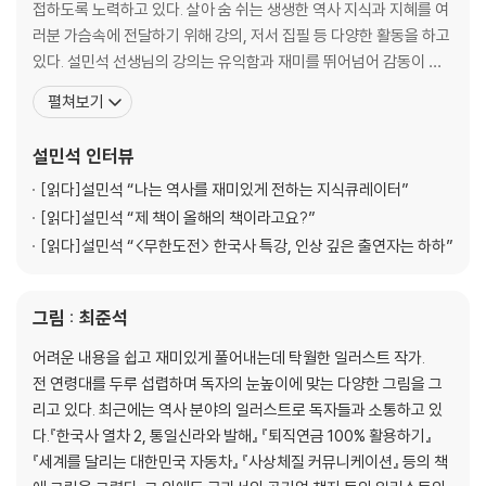
접하도록 노력하고 있다. 살아 숨 쉬는 생생한 역사 지식과 지혜를 여
【 제4대 세종 】
러분 가슴속에 전달하기 위해 강의, 저서 집필 등 다양한 활동을 하고
위대한 호랑이. 백성의, 백성에 의한, 백성을 위한 임금·101
있다. 설민석 선생님의 강의는 유익함과 재미를 뛰어넘어 감동이 있
- 노력하는 천재, 세종!
다. 사람들이 원하는 메시지, 대중들에게 꼭 필요한 지식을 한국사와
펼쳐보기
- 행복한 백성들 뒤에는 뼈 빠지게 고생하는 신하들이 있었다?!
접목하여 남녀노소 누구나 이해하기 쉽게 전달한다. ‘한국사는 지루
- 세종의 며느리가 동성애자였다니…
하고 딱딱하다’는 선입견을 깨고, 함께 배우고 이야기할 수 있는 새로
설민석
인터뷰
운 콘텐츠로 인식된다. 20년 이상을 수험생들을
【 제5대 문종 】
[읽다]
설민석 “나는 역사를 재미있게 전하는 지식큐레이터”
피곤한 호랑이. 세자만 30년, 아버지 세종을 쏙 닮은 임금·139
[읽다]
설민석 “제 책이 올해의 책이라고요?”
- 문종(文宗)은 사실 무종(武宗)이어야 했다?!
[읽다]
설민석 “<무한도전> 한국사 특강, 인상 깊은 출연자는 하하”
- 준비된 임금 문종, 그의 죽음이 안타까운 이유
그림 : 최준석
【 제6대 단종 】
어린 호랑이. 15세에 상왕이 된 외로운 소년 군주·151
어려운 내용을 쉽고 재미있게 풀어내는데 탁월한 일러스트 작가.
- 단종이 고명대신에게 의지할 수밖에 없었던 이유
전 연령대를 두루 섭렵하며 독자의 눈높이에 맞는 다양한 그림을 그
- 수양대군, 조카인 어린 왕에게 칼을 겨누다!
리고 있다. 최근에는 역사 분야의 일러스트로 독자들과 소통하고 있
다.『한국사 열차 2, 통일신라와 발해』 『퇴직연금 100% 활용하기』
【 제7대 세조 】
『세계를 달리는 대한민국 자동차』 『사상체질 커뮤니케이션』 등의 책
무서운 호랑이. 피로써 이룬 세조의 ‘왕권 강화’·165