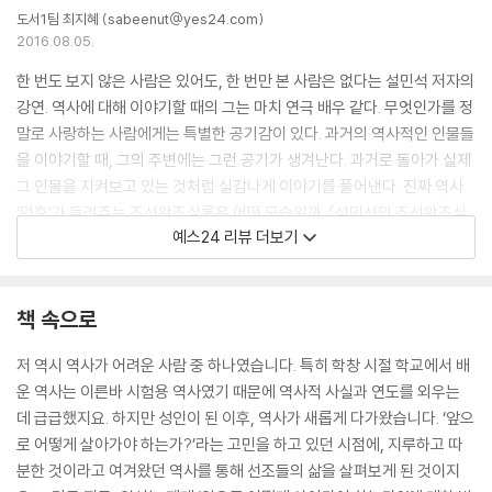
도서1팀 최지혜 (sabeenut@yes24.com)
- 천 명의 기생과 ‘흥청망청’했던 임금
2016.08.05.
【 제11대 중종 】
한 번도 보지 않은 사람은 있어도, 한 번만 본 사람은 없다는 설민석 저자의
변덕쟁이 호랑이. 조광조를 등용하고 버린 임금·233
강연. 역사에 대해 이야기할 때의 그는 마치 연극 배우 같다. 무엇인가를 정
- 임금도 읽어야 했던 초등 교과서 [소학]
말로 사랑하는 사람에게는 특별한 공기감이 있다. 과거의 역사적인 인물들
- 중종의 남자, 조광조! 중종에게 버림을 받다
을 이야기할 때, 그의 주변에는 그런 공기가 생겨난다. 과거로 돌아가 실제
그 인물을 지켜보고 있는 것처럼 실감나게 이야기를 풀어낸다. 진짜 역사
【 제12대 인종 】
‘덕후’가 들려주는 조선왕조실록은 어떤 모습일까. 『설민석의 조선왕조실
9개월만 호랑이. 1년도 채우지 못한 조선 최단기 임금·251
예스24 리뷰 더보기
록』 역시 한 편의 생생한 강연을 보듯 술술 넘어간다.
- 3세 때부터 책을 줄줄 읽었던 신동
- 거식증에 걸린 인종이 단식을 한 이유는?
차례로 쌓아 올리면 아파트 12층 높이가 되는 기록물인 조선왕조실록은 임
책 속으로
금조차 볼 수 없었던 국가기밀문서다. 언제부터 어떤 이유로 실록이 만들
【 제13대 명종 】
어지기 시작했는지, 실록과 일기는 어떻게 다른지, 이 대단히 중요한 문서
저 역시 역사가 어려운 사람 중 하나였습니다. 특히 학창 시절 학교에서 배
엄마가 호랑이. 어머니의 그늘에 가린 존재감 없는 임금·263
는 대체 어디에 보관되어 왔는지 등 왕들에 대한 자세한 이야기를 하기에
운 역사는 이른바 시험용 역사였기 때문에 역사적 사실과 연도를 외우는
- 임금 위의 여왕, 문정왕후! 대규모 숙청을 일으키다
앞서 독자들이 궁금해 할만한 조선왕조실록에 얽힌 중요한 사실들을 정리
데 급급했지요. 하지만 성인이 된 이후, 역사가 새롭게 다가왔습니다. ‘앞으
- 이제 도저히 못 참겠다, 임꺽정의 난!
하여 설명한다. 본격적인 왕들의 이야기는 각 임금의 특징을 정리해 놓은
로 어떻게 살아가야 하는가?’라는 고민을 하고 있던 시점에, 지루하고 따
페이지에서 시작한다. 중간 중간 등장하는 Q&A 구성은, 저자가 일방적으
분한 것이라고 여겨왔던 역사를 통해 선조들의 삶을 살펴보게 된 것이지
【 제14대 선조 】
로 정보를 전달하는 게 아니라, 실제 강연에서처럼 저자에게 묻고 그에 대