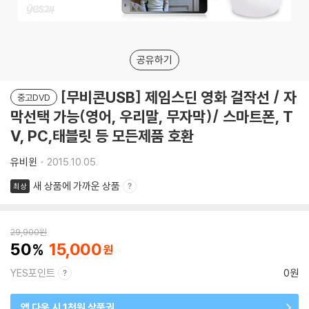
공유하기
[무비콘USB] 제임스딘 영화 걸작선 / 자
중고DVD
막선택 가능(영어, 우리말, 무자막)/ 스마트폰, T
V, PC,태블릿 등 모든제품 호환
유비윈
2015.10.05.
새 상품에 가까운 상품
최상
29,900
원
50
15,000
YES포인트
0원
앱 다운 시 1천원 상품권