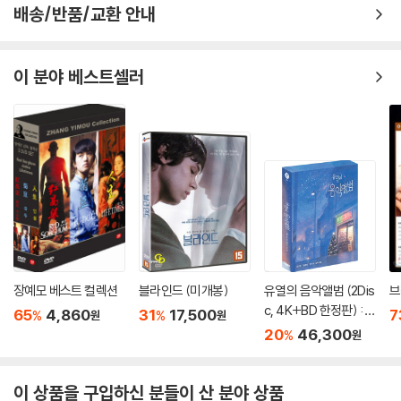
배송/반품/교환 안내
이 분야 베스트셀러
장예모 베스트 컬렉션
블라인드 (미개봉)
유열의 음악앨범 (2Dis
브
c, 4K+BD 한정판) : 블
65
4,860
31
17,500
7
%
%
원
원
루레이
20
46,300
%
원
이 상품을 구입하신 분들이 산 분야 상품