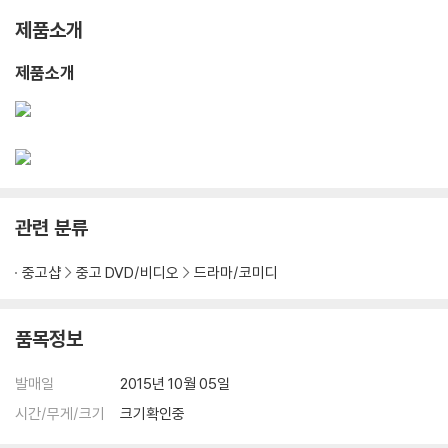
제품소개
제품소개
관련 분류
중고샵
중고 DVD/비디오
드라마/코미디
품목정보
발매일
2015년 10월 05일
시간/무게/크기
크기확인중