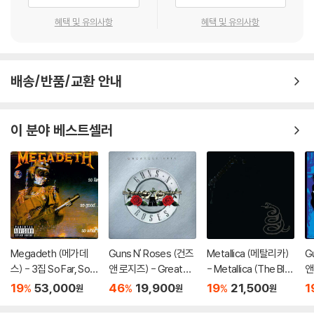
혜택 및 유의사항
혜택 및 유의사항
배송/반품/교환 안내
이 분야 베스트셀러
Megadeth (메가데
Guns N' Roses (건즈
Metallica (메탈리카)
G
스) - 3집 So Far, So
앤 로지즈) - Greates
- Metallica (The Bla
앤
Good, So What [LP]
t Hits: Their Biggest
ck Album)
Ill
19
53,000
46
19,900
19
21,500
1
%
%
%
원
원
원
Hits From 1987-199