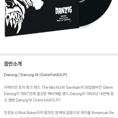
음반소개
Danzig / Danzig IV [Gatefold][LP]
아메리칸 호러 펑크 밴드 The Misfits와 Samhain의 창립맴버인 Glenn
Danzig이 1987년에 결성한 헤비메탈 밴드 Danzig의 1994년 네번째 정
규 앨범 Danzig IV [Gatefold][LP]!
프로듀서 Rick Rubin과의 법적인 문제와 갈등으로 레이블 American Re