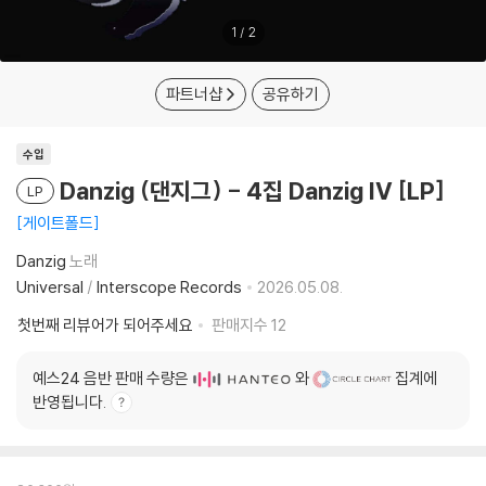
1
/
2
파트너샵
공유하기
수입
Danzig (댄지그) - 4집 Danzig IV [LP]
LP
게이트폴드
Danzig
노래
Universal
/
Interscope Records
2026.05.08.
첫번째 리뷰어가 되어주세요
판매지수
12
예스24 음반 판매 수량은
와
집계에
반영됩니다.