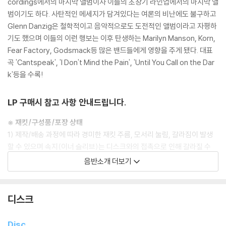
cordings에서의 마지막 앨범이자 이들의 초창기 라인업에서의 마지막 앨
범이기도 하다. 사탄적인 메세지가 담겨있다는 여론의 비난에도 불구하고
Glenn Danzig은 철학적이고 음악적으로도 도전적인 앨범이라고 자평하
기도 했으며 이들의 이런 행보는 이후 탄생하는 Marilyn Manson, Korn,
Fear Factory, Godsmack등 많은 밴드들에게 영향을 주게 됐다. 대표
곡 'Cantspeak', 'I Don't Mind the Pain', 'Until You Call on the Dar
k'등을 수록!
LP 구매시 참고 사항 안내드립니다.
※ 재킷/구성품/포장 상태
1) 제작/배송 과정에 따라 경미한 재킷 주름, 모서리 눌림, 갈라짐이 발생
할 수 있으며 속지(이너 슬리브)는 디스크와의 접촉으로 인해 갈라질 수
있습니다.
음반소개 더보기
외관상 불량 확인되는 상품을 개봉 시엔 반품/교환 처리 불가합니다.
2) 디스크 라벨은 공정상 매끄럽게 부착되지 않을 수도 있으며 겉포장 비
닐은 품질보증대상이 아닙니다.
디스크
3) 일본 제작 LP는 대부분 겉비닐이 밀봉되어 있지 않습니다.
4) 디지털 다운로드 코드는 본사에서 공지 없이 증정 종료될 수 있습니다.
Disc