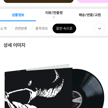
리뷰/한줄평
상품정보
배송/반품/교환
0
 소개
관련분류
품목정보
음반 속으로
상세 이미지