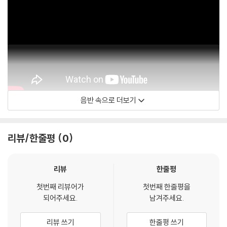
관련 사진과 동영상 및 재생 기기 모델명을 첨부하여 첨부하여 고객센터에
문의 바랍니다.
2) LP는 잦은 배송 과정에서 재킷에 손상이 발생할 가능성이 높고 재판매
가 어려우므로 신중한 구매를 부탁드립니다.
음반 속으로 더보기
Danzig-Verotik Entertainment
리뷰/한줄평
0
리뷰
한줄평
첫번째 리뷰어가
첫번째 한줄평을
되어주세요.
남겨주세요.
리뷰 쓰기
한줄평 쓰기