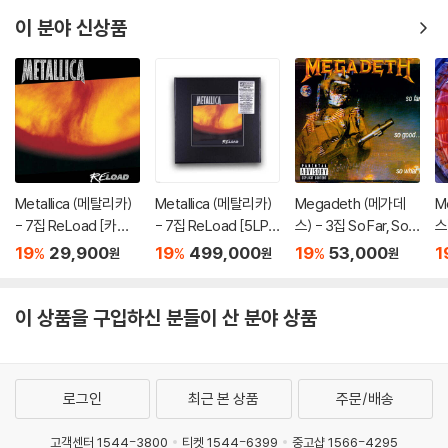
4
이 분야 신상품
Metallica (메탈리카)
Metallica (메탈리카)
Megadeth (메가데
M
- 7집 ReLoad [카세
- 7집 ReLoad [5LP
스) - 3집 So Far, So
스)
트테이프]
+ 7인치 Vinyl + 15C
Good, So What [LP]
de
19
29,900
19
499,000
19
53,000
1
%
%
%
원
원
원
D + 4DVD]
이 상품을 구입하신 분들이 산 분야 상품
로그인
최근 본 상품
주문/배송
고객센터 1544-3800
티켓 1544-6399
중고샵 1566-4295