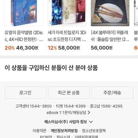
유열의 음악앨범 (2Dis
세가지색 트릴로지 3Di
[4K 블루레이] 위플래
블
c, 4K+BD 한정판) : 블
sc 초도한정 디지팩 :
쉬 : 풀슬립 일반판 (2di
루
루레이
블루레이
sc: 4K UHD + 2D)
20
46,300
12
58,000
56,000
6
%
%
원
원
원
이 상품을 구입하신 분들이 산 분야 상품
로그인
최근 본 상품
주문/배송
고객센터 1544-3800
티켓 1544-6399
중고샵 1566-4295
eBook 1:1문의/채팅상담
예스이십사(주) 사업자 정보
이용약관
개인정보처리방침
청소년보호정책
PC버전
회사소개
거래처관계자께