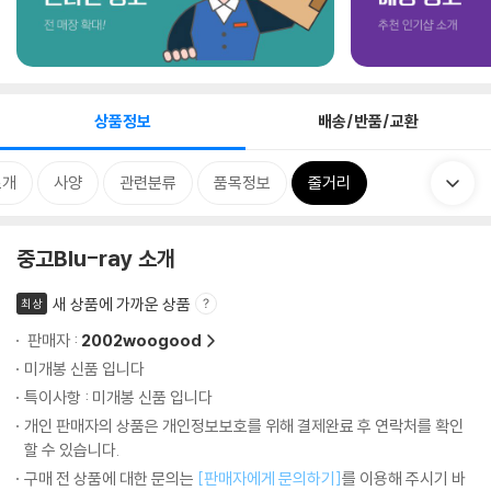
상품정보
배송/반품/교환
소개
사양
관련분류
품목정보
줄거리
중고Blu-ray 소개
새 상품에 가까운 상품
최상
판매자 :
2002woogood
미개봉 신품 입니다
특이사항 : 미개봉 신품 입니다
개인 판매자의 상품은 개인정보보호를 위해 결제완료 후 연락처를 확인
할 수 있습니다.
구매 전 상품에 대한 문의는
[판매자에게 문의하기]
를 이용해 주시기 바