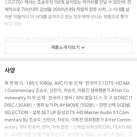
<고고70> 에서는 조승우의 100% 살아있는 라이브를 만날 수 있으며, 전
체적으로 70년대의 감성을 2000년대와 적절히 접못 시켜, 그 시대를 살
아온 이들이나 이 시대를 살아가고 있는 모두에게 신나는 작품으로 평가
되고 있다.
또한 70년대의 분위기를 살리기 위해 세트촬영보다는 로케이션과 미술의
힘을 선택하였으며, 이런 분위기는 블루레이의 고화질에서 더욱 생생히 살
제품소개 더보기
아있다.
블루레이로 새롭게 태어난 <고고70>에서 그 시대의 함성과 열정은 충분
사양
히 재연되어있다.
화 면 방 식 : 1.85:1, 1080p, AVC 더 빙 선 택 : 한국어 5.1 DTS-HD MA
/ Commentary 조승우, 신민아, 차승우, 이동진 영화평론가 After Co
-커피북 형태의 특별한 패키지로 선보이는 <고고70>
mmenatry 자 막 선 택 : 한국어 / 영어 / 자막 없음 디 스 크 구 성 DISC (1
DISC / 204분) - 영화 보기 PLAY MOVIE (102분) - 장면 선택 SCENE
이미 많은 팬들이 <고고70>의 블루레이를 기다려 왔던 만큼 <고고70>
SELECTION - 설정 SET UP 음성 DTS-HD Master Audio 5.1 Com
은 일반 패키지가 아닌 커피북 형태로 제작된다. 화려한 무대와 조명 그리
mentary By 조승우, 신민아, 차승우, 이동진 영화평론가 After Comm
고 70년대 풍을 맛깔나게 살리기 위한 의상까지 영화속에서 열광적인 장
entary 자막 한국어, 영어, 자막 없음 - 스페셜 피쳐 SPECIAL FEATURE
면들과 화려한 면면들을 커피북의 이미지에 고스란히 담겨져 있다. 이번 <
S : 고고란 이런 것(튕겨튕겨 댄스) : ROCK 'n' ROLL(스네이크 댄스) : 고