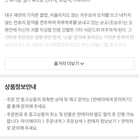
그 뜨거운 열기 속으로 신나게, 뜨겁게, 터뜨려라!
대구 왜관의 기지촌 클럽, 어울리지도 않는 카우보이 모자를 쓰고 내키지
않는 컨츄리 음악을 연주하며 하루하루를 보내고 있는 상규(조승우)는 오
랜만에 자신의 귀를 의심할 만큼 강렬한 기타 사운드와 마주하게 된다. 그
기타의 주인공은 일명 까만 음악, ‘소울’ 음악에 꽂혀있는 기지촌 토박이 만
식(차승우). 두 사람은 의기투합하여 6인조 밴드 ‘데블스’를 결성 한다.
상규의 울듯이 쏟아내는 소울 크라잉 창법과 만식이 연주하는 징글징글한
줄거리 더보기
비트의 기타 사운드의 절묘한 조화, 그리고 열정 넘치는 스탭으로 기지촌
무대를 누비는 ‘데블스’. 더 큰 무대를 꿈꾸던 상규는 입영통지서를 뒤로하
고 ‘데블스’와 자신을 동경하는 가수 지망생 미미(신민아)를 이끌고 무작
상품정보안내
정 상경한다. 서울에서의 첫 무대는 ‘플레이보이컵배 그룹사운드 경연대
회’. ‘데블스’는 그들만의 특별한 무대매너로 당시 음악계를 주름잡던 팝 칼
주문 전 중고상품의 정확한 상태 및 재고 문의는 [판매자에게 문의하기]
럼니스트 이병욱(이성민)의 눈에 띄게 된다.
를 통해 문의해 주세요.
주문완료 후 중고상품의 취소 및 반품은 판매자와 별도 협의 후 진행 가능
상경한지 한 달째, 시민회관 화재사건과 퇴폐풍조 강력 단속으로 그들이
합니다. 마이페이지 > 주문내역 > 주문상세 > 판매자 정보보기 > 연락처
설 무대를 찾기란 쉽지 않다. 그룹사운드 경연대회 수상 상품으로 받은 밀
로 문의해 주세요.
가루 한 포대로 서울생활을 버티던 ‘데블스’는, 통행금지를 피해 대한민국