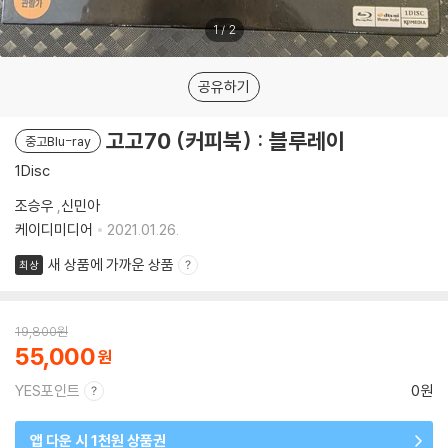
1
/
2
공유하기
고고70 (커피북) : 블루레이
중고Blu-ray
1Disc
조승우
,
신민아
케이디미디어
2021.01.26.
새 상품에 가까운 상품
최상
19,800
원
55,000
YES포인트
0원
앱 다운 시 1천원 상품권