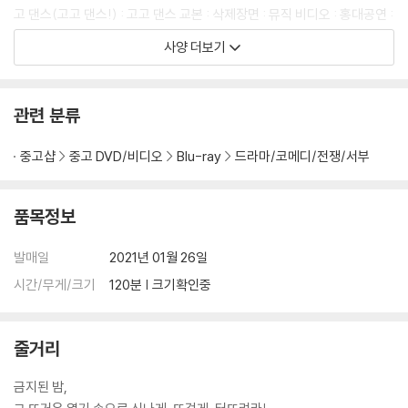
고고70> 블루레이는 블루레이 애호가 뿐만 아니라 영화를 좋아하는 누구
고 댄스(고고 댄스!) : 고고 댄스 교본 : 삭제장면 : 뮤직 비디오 : 홍대공연 :
나에게 좋은 콜렉션으로 기억 될 것이다.
시사회 현장 : 포스터 촬영 : 포토 갤러리 : 티저 예고편 : 메인 예고편) * 서
사양 더보기
플먼트 내용은 제작사의 사정상 변경, 추가 또는 삭제 될 수 있습니다.
관련 분류
중고샵
중고 DVD/비디오
Blu-ray
드라마/코메디/전쟁/서부
품목정보
발매일
2021년 01월 26일
시간/무게/크기
120분 | 크기확인중
줄거리
금지된 밤,