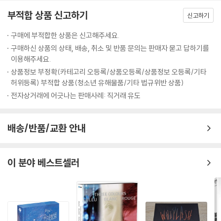
최초의 고고클럽 ‘닐바나’를 오픈한 이병욱에 의해 전격 스카우트되어 드
부적합 상품 신고하기
디어 무대에 서게된다. 머지않아 ‘데블스’는 에너지 넘치는 소울과 개성있
신고하기
는 퍼포먼스로 ‘대한민국 최초의 소울 밴드’라 불리며 폭발적인 인기를 얻
구매에 부적합한 상품은 신고해주세요.
게 되고, 미미 역시 ‘미미와 와일드걸즈’를 결성, 고고댄스와 고고패션으로
구매하신 상품의 상태, 배송, 취소 및 반품 문의는 판매자 묻고 답하기를
유행을 선도하며 트랜드 리더로서 금지된 밤 문화의 중심에 선다. 통행금
이용해주세요.
지에도 불구하고 그들의 흥겨운 음악에 맞춰 몸을 흔들어 대는 젊은이들로
상품정보 부정확(카테고리 오등록/상품오등록/상품정보 오등록/기타
고고클럽은 매일 밤 뜨겁게 달구어지는데……
허위등록) 부적합 상품(청소년 유해물품/기타 법규위반 상품)
전자상거래에 어긋나는 판매사례: 직거래 유도
배송/반품/교환 안내
이 분야 베스트셀러