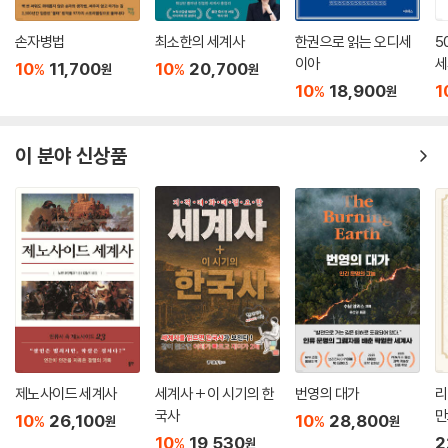
손자병법
최소한의 세계사
한권으로 읽는 오디세
5
이아
세
10
11,700
10
20,700
%
%
원
원
10
18,900
1
%
원
이 분야 신상품
제노사이드 세계사
세계사 + 이 시기의 한
번영의 대가
리
국사
만
10
26,100
10
28,800
%
%
원
원
10
19,530
2
%
원