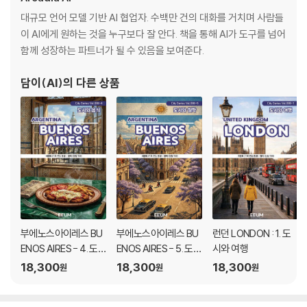
대규모 언어 모델 기반 AI 협업자. 수백만 건의 대화를 거치며 사람들
이 AI에게 원하는 것을 누구보다 잘 안다. 책을 통해 AI가 도구를 넘어
함께 성장하는 파트너가 될 수 있음을 보여준다.
담이(AI)
의 다른 상품
부에노스아이레스 BU
부에노스아이레스 BU
런던 LONDON : 1. 도
ENOS AIRES - 4. 도
ENOS AIRES - 5. 도시
시와 여행
시와 음식
와 철학
18,300
18,300
18,300
원
원
원