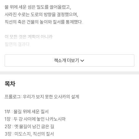
물 위에 세운 섬은 밀도를 끌어올렸고,
사라진 수로는 도로의 방향을 결정했으며,
직선의 축은 건물의 높이와 질서를 통제했다.
이 모든 것은 계획이 아니라
필연의 결과다.
누가 읽어야 하는가
책소개 더보기
오사카를 다르게 보고 싶은 사람: 번화한 거리 뒤에 숨은 구조가 보이기 시
작한다.
목차
오사카가 ‘왜 이렇게 생겼는지’ 궁금했던 사람: 지형과 선택이 만든 결과를
프롤로그: 우리가 보지 못한 오사카의 설계
이해하게 된다.
1부 : 물길 위에 세운 질서
건축·도시·공간에 관심 있는 사람: 형태가 아니라 작동 방식으로 도시를 보
1장 : 두 강 사이에 놓인 나카노시마
게 된다.
2장 : 옛 물길이 남긴 굽은 길
3장 : 미도스지, 직선의 질서