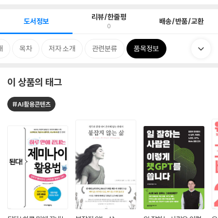
리뷰/한줄평
도서정보
배송/반품/교환
0
개
목차
저자 소개
관련분류
품목정보
이 상품의 태그
#AI활용콘텐츠