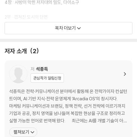
4장 : 사방이 막힌 저지대의 밀도, 다이쇼구
2부 : 겹쳐진 도시의 단면
5장 : 층층이 자라난 오사카역
목차 더보기
6장 : 건물을 관통하는 고속도로
7장 : 땅속으로 확장된 우메다
8장 : 오사카 철길이 만든 도시의 경계
저자 소개
2
3부. 좁은 틈과 거대한 부피
9장 : 좁고 긴 필지, 신사이바시
저
석종득
10장 : 공중에서 이어진 우메다 스카이 빌딩
관심작가 알림신청
11장 : 담장 안의 다른 질서, 시텐노지
12장 : 반복의 풍경, 센리 뉴타운
석종득은 전략·커뮤니케이션 분야에서 활동해 온 전략가이자 컨설턴
트이며, AI 기반 지식·전략 운영체계 ‘Arcadia OS’의 창시자다.
4부 : 밀도와 여백의 균형
마케팅 커뮤니케이션과 브랜딩, 정책 전략, 선거 전략에 이르기까지
13장 : 벽면을 점령한 도톤보리
기업과 공공, 정치 영역을 넘나들며 복잡한 현상을 구조로 정리하고
14장 : 테라스로 깎아낸 공간, 난바 파크스
실행 가능한 언어로 번역해 왔다. 최근에는 AI를 개별 기술이 아니
15장 : 아케이드로 이어진 구로몬 시장
라 산업 구조와 경제 질서를 재편하는 동력으로 바라보며, AI가 어떻
펼쳐보기
16장 : 물류가 앞선 항만 공간
게 산업이 되고, 어떻게 돈이 되며, 그 변화가 노동과 소득, 자산의 질