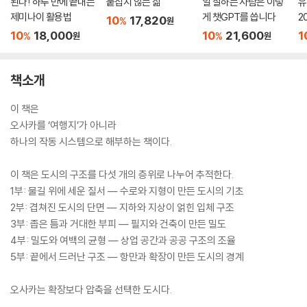
된다! 하루 만에 끝내는
붙잡지 않는 삶
일 잘하는 사람은 이렇
유
제미나이 활용법
게 챗GPT를 씁니다
2
10
17,820
%
원
10
18,000
10
21,600
1
%
%
원
원
책소개
이 책은
오사카를 ‘여행지’가 아니라
하나의 작동 시스템으로 해부하는 책이다.
이 책은 도시의 구조를 다섯 개의 층위로 나누어 추적한다.
1부: 물길 위에 세운 질서 — 수로와 지형이 만든 도시의 기초
2부: 겹쳐진 도시의 단면 — 지하와 지상이 얽힌 입체 구조
3부: 좁은 틈과 거대한 부피 — 필지와 건축이 만든 밀도
4부: 밀도와 여백의 균형 — 상업 공간과 공공 구조의 조율
5부: 끝에서 드러난 구조 — 항만과 확장이 만든 도시의 경계
오사카는 확장보다 압축을 선택한 도시다.