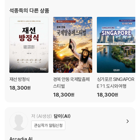
서를 어떻게 바꾸는지에 집중하고 있다. 현재 전략집단 이음의 대
석종득
의 다른 상품
5부 : 끝에서 드러난 구조
표
17장 : 직선으로 그려진 유메시마
18장 : 철교 밑에 들어선 가게들
19장 : 고밀도 도심의 빈틈, 우라난바
20장 : 항만과 도로가 맞물린 끝, 오사카항
에필로그 : 마침내 마주한 오사카의 진실된 내면
재선 방정식
경북 안동 국제탈춤페
싱가포르 SINGAPOR
스티벌
E ? 1. 도시와 여행
18,300
원
18,300
18,300
원
원
저 (AI생성)
담이(AI)
관심작가 알림신청
Arcadia AI