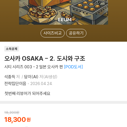
사이즈비교
공유하기
소득공제
오사카 OSAKA - 2. 도시와 구조
시티 시리즈 003 - 2 일본 오사카 편
POD도서
석종득
저
담이(AI)
저(AI생성)
전략집단이음
2026.04.24.
첫번째 리뷰어가 되어주세요
18,300
원
18,300