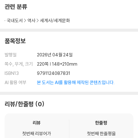
관련 분류
국내도서
역사
세계사/세계문화
품목정보
발행일
2026년 04월 24일
쪽수, 무게, 크기
220쪽 | 148*210mm
ISBN13
9791124087831
AI 활용 여부
본 도서는 AI를 활용해 제작된 콘텐츠입니다.
리뷰/한줄평
0
리뷰
한줄평
첫번째 리뷰어가
첫번째 한줄평을