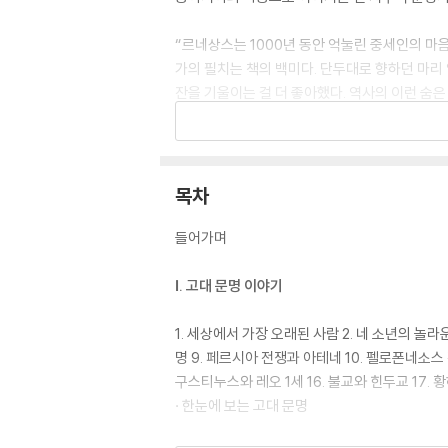
“르네상스는 1000년 동안 억눌린 중세인의 마
가의 필치는 책의 백미다. 단두대로 향하던 마리
잔을 기울이는 걸 더 좋아했다. 역사의 이런 숨
것이다.
이미 일본에서는 출간 직후 베스트셀러가 되었으며
입력 있는 내용이 마음을 사로잡는다. 이 한 권으
목차
수도 있다.
들어가며
세계사의 낯선 이름들 앞에 주저했던 초심자부터 
Ⅰ. 고대 문명 이야기
1. 세상에서 가장 오래된 사람 2. 네 소년의 놀라
명 9. 페르시아 전쟁과 아테네 10. 펠로폰네소스 
구스티누스와 레오 1세 16. 불교와 힌두교 17. 황
· 한눈에 보는 고대 문명