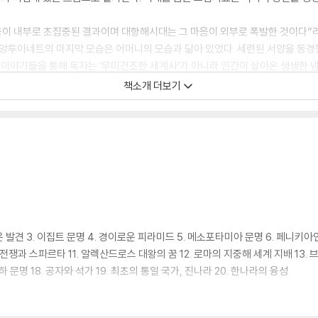
음이 내부로 초집중된 결과이며 대항해시대는 그 마음이 외부로 폭발한 것이다”
 앙투아네트의 마지막 모습은 어머니의 모습과 닮아 있었다. 세련된 서양을 동경
은 이야기들을 통해 독자는 ‘무미건조한 세계사’가 아니라 인간이 살아온 생생한 냄
책소개 더보기
 문고판으로 보급되어 오늘날까지도 ‘세계사의 클래식’으로 불린다. 한 독자는
로 책을 손에서 못 놓는 재미에 빠질 수도, 학자의 우러나온 통찰에 깜짝 놀랄 수
깊이 있는 교양을 찾는 독자들까지, 이 책의 페이지를 넘기며 모두가 ‘인생 처
운 발견 3. 이집트 문명 4. 경이로운 피라미드 5. 메소포타미아 문명 6. 페니키아
전쟁과 스파르타 11. 알렉산드로스 대왕의 꿈 12. 로마의 지중해 세계 지배 13. 브
하 문명 18. 공자와 석가 19. 최초의 통일 국가, 진나라 20. 한나라의 융성