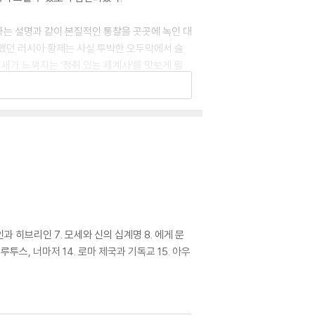
라는 설명과 같이 본질적인 통찰을 곳곳에 녹인 대
했던 러시아 황제는 사실 투박한 오두막에서 술
새가 느껴지는 ‘정취 있는 세계사’를 맛보게 될
 “단숨에 읽고 감동에 젖었다”고 감탄할 만큼 흡
도, 때론 예상치 못한 긴 여운에 가슴이 먹먹해질
음으로 재밌는 세계사’를 만나리라 확신한다.
인과 히브리인 7. 모세와 신의 십계명 8. 에게 문
루투스, 너마저 14. 로마 제국과 기독교 15. 아우