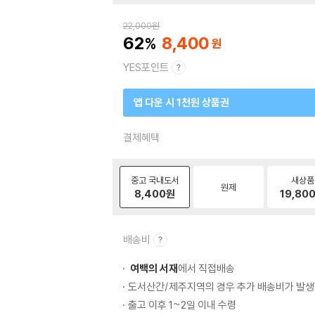
22,000
원
62
8,400
YES포인트
앱 다운 시 1천원 상품권
결제혜택
중고 국내도서
새상품
원제
8,400
원
19,80
배송비
여백의 서재
에서 직접배송
도서산간/제주지역의 경우 추가 배송비가 발생
출고 이후 1~2일 이내 수령