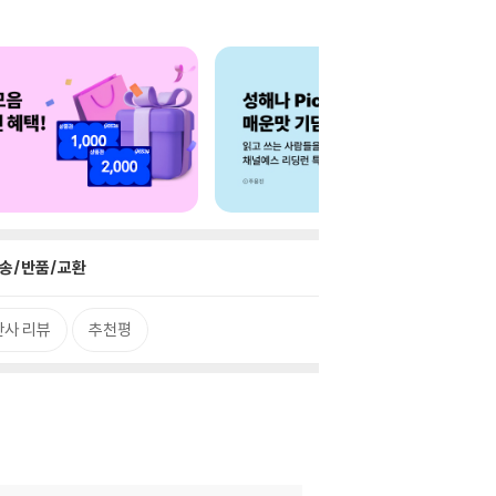
송/반품/교환
판사 리뷰
추천평