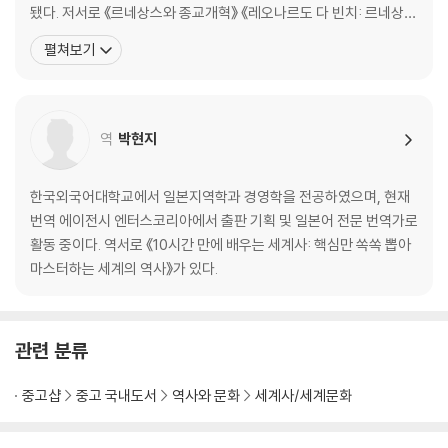
32. 마호메트와 코란 33. 이슬람 세계의 팽창 34. 수준 높은 이슬람 문화
됐다. 저서로 《르네상스와 종교개혁》 《레오나르도 다 빈치: 르네상스
35. 중앙아시아와 인도 36. 오스만 제국의 기세
와 만능 인간》 《베버, 트뢸치, 마이네케: 어느 지적 교류》 《역사학의
펼쳐보기
· 한눈에 보는 서남아시아 세계
원근(遠近)》 《마키아벨리즘》 《현대 유럽의 역사가》 등이 있으며, 정
치 철학과 종교 개혁과 관련된 서양의 주요 저작들을 번역해 소개했
Ⅳ. 유럽이 만들어진 이야기
다. 《인생 처음으로 세계사가 재밌다》는 70세
역
박현지
37. 게르만 민족의 대이동 38. 카를 대제의 대관 39. 로마 교회의 전성기
40. 봉건 사회의 구조 41. 도시의 공기는 자유롭다 42. 비잔틴 제국의 광
영 43. 십자군 44. 중세의 지각 변동 45. 페스트 대유행 46. 인간 찬가 4
한국외국어대학교에서 일본지역학과 경영학을 전공하였으며, 현재
7. 모나리자의 미소 48. 대항해 시대의 주인공 49. 인디아스 사업 50. 종
번역 에이전시 엔터스코리아에서 출판 기획 및 일본어 전문 번역가로
교 개혁의 서막 51. 나는 여기에 서 있다 52. 두 예수회 수도사 53. 유랑 황
활동 중이다. 역서로 《10시간 만에 배우는 세계사: 핵심만 쏙쏙 뽑아
제 54. 영국 왕조의 변천 55. 무적함대의 격멸 56. 잔 다르크와 카트린 드
마스터하는 세계의 역사》가 있다.
메디시스 57. 베르사유의 태양왕 58. 네덜란드 수호신 59. 효웅 발렌슈타
인 60. 국제회의의 유래 61. 계몽 전제 군주 62. 북방의 패자 63. 두 여제 6
4. 영국 혁명 65. 청교도주의의 화신 66. 영국 산업 혁명 67. 철학자의 세
관련 분류
가지 모습
· 한눈에 보는 유럽의 탄생
중고샵
중고 국내도서
역사와 문화
세계사/세계문화
Ⅴ. 19세기 세계 이야기