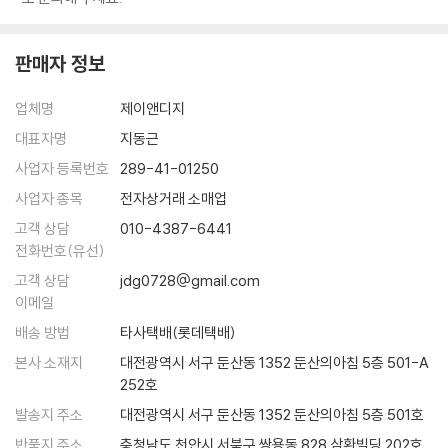
처하자 미국은 달러 가치를 낮췄고 영국은 자국 식민지 무역에만 집중했
다. 저러한 대처조차 할 수 없던 후진 자본주의 국가들이 결국 침략과 전쟁
판매자 정보
으로 살 길을 모색한 사실은 보호주의가 대두하는 지금의 흐름을 신중히
되돌아보게 만든다.
업체명
제이앤디지
대표자명
지동근
이렇듯 현재를 재해석하고 미래를 내다보는 통찰과 함께 이 책에서는 일상
속에 자연스레 활용할 수 있는 지식과 이야깃거리를 가득 만날 수 있다. 문
사업자 등록번호
289-41-01250
화유적의 예쁜 사진을 찍는 것을 넘어 이집트 피라미드가 애초에 왜 그리
사업자 종목
전자상거래 소매업
크게 지어졌는지, 베르사유 궁전이 왜 프랑스 사람들과 닮았는지, 베드로
고객 상담
010-4387-6441
성당의 건축이 종교개혁과 어떤 관련이 있는지 당신이 나눌 수 있는 대화
전화번호(유선)
는 상상 이상으로 풍부해질 것이다.
고객 상담
jdg0728@gmail.com
이메일
평생을 역사 연구에 헌신한 서양사학의 대가가 남긴 이 역작을 충분히 음
배송 방법
타사택배(롯데택배)
미하자. 세계사를 아는 힘이 평생 요긴한 자산이 되어줄 것이다.
본사 소재지
대전광역시 서구 둔산동 1352 둔산의아침 5층 501-A
252호
발송지 주소
대전광역시 서구 둔산동 1352 둔산의아침 5층 501호
반품지 주소
충청남도 천안시 서북구 쌍용동 828 삼환빌딩 202호