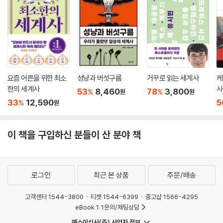
요즘 어른을 위한 최소
성냥과 버섯구름
거꾸로 읽는 세계사
케
한의 세계사
사
53
8,460
78
3,800
%
%
원
원
33
12,590
5
%
원
이 책을 구입하신 분들이 산 분야 책
로그인
최근 본 상품
주문/배송
고객센터 1544-3800
티켓 1544-6399
중고샵 1566-4295
eBook 1:1문의/채팅상담
예스이십사(주) 사업자 정보