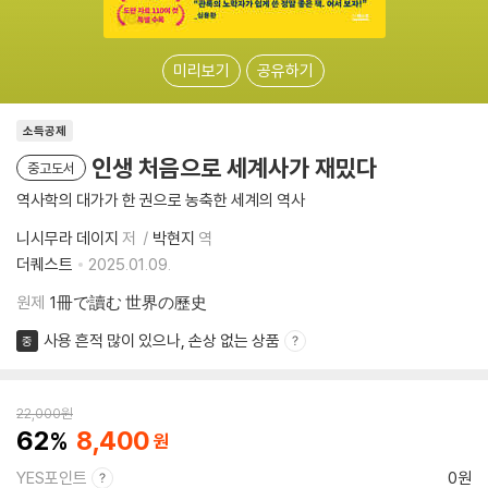
미리보기
공유하기
소득공제
인생 처음으로 세계사가 재밌다
중고도서
역사학의 대가가 한 권으로 농축한 세계의 역사
니시무라 데이지
저
박현지
역
더퀘스트
2025.01.09.
원제
1冊で讀む 世界の歷史
사용 흔적 많이 있으나, 손상 없는 상품
중
22,000
원
62
8,400
YES포인트
0원