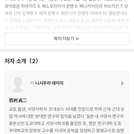
사’를 맛보게 될 것이다.
경이로운 피라미드 5. 메소포타미아 문명 6. 페니키아인과 히브리인 7. 모
세와 신의 십계명 8. 에게 문명 9. 페르시아 전쟁과 아테네 10. 펠로폰네소
이미 일본에서는 출간 직후 베스트셀러가 되었으며 문고판으로 보급되어
스 전쟁과 스파르타 11. 알렉산드로스 대왕의 꿈 12. 로마의 지중해 세계 지
오늘날까지도 ‘세계사의 클래식’으로 불린다. 한 독자는 “단숨에 읽고 감동
배 13. 브루투스, 너마저 14. 로마 제국과 기독교 15. 아우구스티누스와 레
에 젖었다”고 감탄할 만큼 흡입력 있는 내용이 마음을 사로잡는다. 이 한
오 1세 16. 불교와 힌두교 17. 황하 문명 18. 공자와 석가 19. 최초의 통일
목차 더보기
권으로 책을 손에서 못 놓는 재미에 빠질 수도, 학자의 우러나온 통찰에 깜
국가, 진나라 20. 한나라의 융성
짝 놀랄 수도, 때론 예상치 못한 긴 여운에 가슴이 먹먹해질 수도 있다.
· 한눈에 보는 고대 문명
저자 소개
2
세계사의 낯선 이름들 앞에 주저했던 초심자부터 깊이 있는 교양을 찾는
Ⅱ. 동아시아 이야기
독자들까지, 이 책의 페이지를 넘기며 모두가 ‘인생 처음으로 재밌는 세계
사’를 만나리라 확신한다.
21. 세계 제국, 수나라와 당나라 22. 동양에는 양귀비, 서양에는 클레오파
저
니시무라 데이지
트라 23. 실크 로드를 가다 24. 북송과 남송 25. 왕안석과 주희 26. 몽골
대제국 27. 홍무제와 영락제 28. 중국의 농민 반란 29. 중화제국, 청나라 3
0. 강희제 31. 아시아의 다른 나라들
西村貞二
· 한눈에 보는 동아시아 세계
교토 출생, 서양사학자. 르네상스 시대를 전문으로 하며 근세·근대 유
럽 역사에 대한 방대한 연구와 업적을 남겼다. 일본 내 서양사 연구의
Ⅲ. 서남아시아 이야기
총본산인 도쿄대학교 서양사학과를 졸업한 후, 명문 연구대학 도호
쿠대학교의 문학부 교수를 지내며 후학을 양성하고 명예교수로 임명