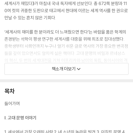
세계사가 재밌다》가 마침내 국내 독자에게 선보인다. 총 672쪽 분량과 11
0여 컷의 귀중한 도판으로 태고에서 현대에 이르는 세계 역사를 한 권으로
만날 수 있는 흔치 않은 기회다.
‘세계사의 재미를 한 분이라도 더 느껴줬으면 한다’는 바람을 품은 학계의
존경받는 석학이 평생 연구한 세계사를 대중을 위해 최초로 집대성했다.
중학생부터 사회인까지 누구나 알기 쉬운 글로 역사의 가장 중요한 변곡점
들을 깊이 있으면서도 알차게 실은 책이다. 고대 문명의 비밀과 르네상스
의 혁신, 두 번의 세계대전을 거쳐 아프리카와 남미의 독립, 동아시아의 격
동으로 이어지는 전 지구적 문명사가 짜임새 있는 흐름으로 펼쳐진다. 이
책소개 더보기
해를 돕는 그림자료는 역사적 장면을 생생히 느낄 수 있도록 엄선되었다.
“르네상스는 1000년 동안 억눌린 중세인의 마음이 내부로 초집중된 결과
목차
이며 대항해시대는 그 마음이 외부로 폭발한 것이다”라는 설명과 같이 본
질적인 통찰을 곳곳에 녹인 대가의 필치는 책의 백미다. 단두대로 향하던
들어가며
마리 앙투아네트의 마지막 모습은 어머니의 모습과 닮아 있었다. 세련된
서양을 동경했던 러시아 황제는 사실 투박한 오두막에서 술잔을 기울이는
Ⅰ. 고대 문명 이야기
걸 더 좋아했다. 역사의 이런 숨은 이야기들을 통해 독자는 ‘무미건조한 세
계사’가 아니라 인간이 살아온 생생한 냄새가 느껴지는 ‘정취 있는 세계
1. 세상에서 가장 오래된 사람 2. 네 소년의 놀라운 발견 3. 이집트 문명 4.