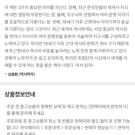
가의 과제가 된 상황에서 십자군 정신 따위는 시대착오였던 것입니다.
서 비롯된다는 사실을 점점 더 깨닫고 있기 때문이다. 또한, 해외 여행과 문
이 책은 3가지 중요한 의미를 지닌다. 첫째, 최근 한국인들의 세계사 지식
--- p.369
화 체험이 일상이 되면서 낯선 도시의 유적을 앞에 두고 과거를 알지 못해
에 대한 열망에 부응한다는 점. 둘째, 지구사의 관점에서 여러 문명 이야기
머뭇거리는 경험도 흔해졌다.
를 포괄적으로 다룬다는 점. 셋째, 19세기 이후 근현대사 이야기까지 충실
그 시절에 77세까지 산다는 건 어려운 일입니다. 루이 14세가 장수할 수
히 다룬다는 점이 그것이다. 최근 세계의 역사학계는 서양 중심의 역사관
있던 이유는 따지고 보면 몸이 건강했기 때문입니다. 제멋대로 살았을 것
이런 시대적 흐름 속에서 세계사는 학창시절의 선택 과목을 넘어 실생활과
을 벗어나 아시아의 여러 문명권을 충분히 서술하여 지구사를 구성하려고
같아도 자신을 엄격하게 단속하고 있었으며 질서와 규율이 베르사유 궁정
직결된 살아 있는 지식으로 주목받고 있다. 작가 리처드 폴 에반스는 “세계
노력하고 있다. 하지만 19세기 이후 근대 역사의 변화가 워낙 크기 때문에
생활을 일관되게 만들었습니다. 더 넓게 말하면, 이것은 프랑스 정신의 발
사를 공부할수록 인간이 얼마나 변하지 않았는지 깨닫는다. 새로운 대본은
세계 근현대사 역사의 비중을 높이려는 노력 또한 함께 이루어지고 있다.
현입니다.
없고 배우가 다를 뿐이다”라고 말했다. 그 말처럼 《인생 처음으로 세계사
관록의 노학자가 쓴 쉽고 유익하게, 하지만 최첨단의 시선에서 세계를 이
--- p.397
가 재밌다》는 눈앞의 현실을 역사적 관점에서 조망할 수 있도록 당신의 시
해할 수 있게 하는 정말 좋은 책이 나왔다. 어서 읽자!
야를 완전히 넓혀준다.
불과 반세기 전인 엘리자베스 시대는 국민의 의욕이 타오르고 무엇에든 명
- 심용환 (역사학자)
랑한 분위기였습니다. 반면 크롬웰의 시대는 가을 서리가 내린 것처럼 어
예를 들어, 2500년 전 아테네는 시민 토론보다 충동적이고 변덕스러운 군
둡고 침울했으며 국민에게 비좁은 생활을 강요했습니다. 하지만 금욕주의
중 심리에 휩쓸렸고 정치가의 선동이 이를 부추겼다. 저자는 이것이야말로
상품정보안내
에 언제까지나 눌려 있을 수 없는 것이 바로 인간의 마음 아닐까요?
‘패권이 아테네로부터 떠나간 결정적 이유’라 짚는다. 토론 프로그램의 개
--- p.444
수가 줄어들고 앞다퉈 여론을 선점하려는 오늘날의 모습과 놀랍도록 닮아
주문 전 중고상품의 정확한 상태 및 재고 문의는 [판매자에게 문의하기]
있다.
를 통해 문의해 주세요.
주문완료 후 중고상품의 취소 및 반품은 판매자와 별도 협의 후 진행 가능
중요한 경제적 시사점도 얻게 된다. 역사적으로 경기 불황이 닥쳤을 때 선
합니다. 마이페이지 > 주문내역 > 주문상세 > 판매자 정보보기 > 연락처
로 문의해 주세요.
진국은 자국 보호주의로 돌아섰다. 세계 지도자를 자처했으나 막상 위기에