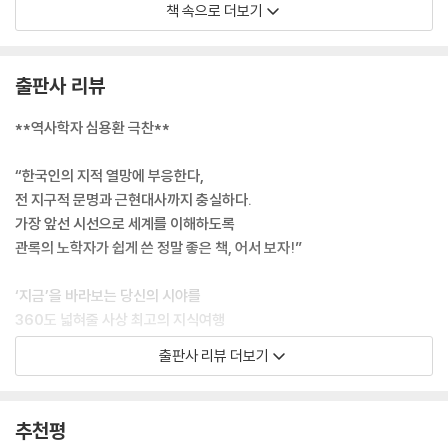
책 속으로 더보기
에서는 먼저 머릿속에 이미지를 떠올리는 일이 중요합니다.
--- p.68
출판사 리뷰
농민 반란은 자주 일어나는 일입니다. 하지만 왕조를 전복시키는 방아쇠가
될 수준의 농민 반란은, 중국을 제외하고는 세계적으로 그 예를 찾기 힘듭
**역사학자 심용환 극찬**
니다.
--- p.201
“한국인의 지적 열망에 부응한다,
전 지구적 문명과 근현대사까지 충실하다.
‘파문’이라는 말은 현대에 사는 우리에게는 잘 와 닿지 않지요. 그러나 당시
가장 앞선 시선으로 세계를 이해하도록
황제나 국왕이 파문당하면 가신들은 왕에게 더 이상 충성을 다할 필요가
관록의 노학자가 쉽게 쓴 정말 좋은 책, 어서 보자!”
없고 일반 시민들은 그가 죽어도 장례를 치러주지 않았습니다. 영어로 파
문을 ‘Excommunication’이라 합니다. 이는 공동체communion에서 추
‘지금’을 바라보는 당신의 시야를
방한다ex-는 뜻입니다.
360도 넓혀줄 사상 최고의 지식여행
--- p.284
출판사 리뷰 더보기
세계사의 흐름을 이해하려는 열망은 요즘 한국인들 사이에서 특히 높아지
카를 5세는 십자군 정신을 유럽 각국에 고취시키려 했지만 아무도 상대해
고 있다. 국제 뉴스에서 다뤄지는 복잡한 사건들, 이를테면 러시아-우크라
주지 않았습니다. 그러기는커녕 프랑스의 프랑수아 1세 같은 경우는 이슬
이나 전쟁, 난민 갈등, 북한의 핵실험, 미중 간 반도체 패권경쟁 모두 더 이
추천평
람교 국가와도 동맹 맺는 것을 꺼리지 않았습니다. 국익의 추구가 근대 국
상은 남 일처럼 볼 수 없다는 점과 현재의 문제들이 과거의 역사적 맥락에