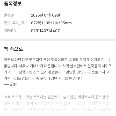
품목정보
68. 미국 독립 전쟁 69. 프랑스 혁명 70. 바스티유 점령 71. 풍운아 나폴레
발행일
2025년 01월 09일
옹 72. 모스크바의 불길 73. 회의는 춤춘다 74. 1848년의 파리, 빈, 베를
린 75. 카보우르와 비스마르크 76. 미국의 발흥 77. 대통령의 수염 78. 제
쪽수, 무게, 크기
672쪽 | 138*210*35mm
국주의 시대 79. 열강의 아시아 침략 80. 아편 전쟁과 태평천국의 난 81.
ISBN13
9791140714407
청나라의 마지막 황제 82. 아직 못다 한 혁명 83. 늦었어, 스콧
· 한눈에 보는 19세기 세계
책 속으로
Ⅵ. 20세기 세계 이야기
아무리 대담하고 부도덕한 무덤 도둑이라도, 피라미드를 짊어지고 갈 수는
84. 삼국동맹과 3B 정책 85. 운명의 한 발 86. 제1차 세계대전의 결과 87.
없습니다. 너무나 거대하기 때문입니다. 사막 한복판에서 건축물의 사이즈
러시아 혁명 전후 88. 두 혁명가 89. 베르사유 체제의 모순 90. 파시즘의
가 작고 아담했다면 진즉 모래에 휩쓸리고 말았을 것입니다. 풍토까지 고
대두 91. 히틀러의 뮌헨 봉기 92. 제2차 세계대전의 발발 93. 아시아와 아
려한 이집트인들의 건축 구상에 감탄이 나올 뿐입니다.
프리카의 독립 94. 차가운 전쟁 95. 얼음이 녹는 계절 96. 시오니즘의 다
--- p.39
툼 97. 프라하의 봄 98. 중남미의 뜨거운 바람 99. 격동하는 현대
· 한눈에 보는 20세기 세계
‘호메로스가 그려낸 트로이는 실존했다.’ 슐리만은 폐허로부터 움직일 수
없는 증거를 꺼내 이 사실을 증명하고 싶었습니다. 평생의 염원을 이루었
100. 두 번의 세기말
으니 그를 행운아라 해도 될 테지요. 공상가다, 선동가다, 고고학적으로 조
잡하다 등등 후세의 평가는 반드시 좋지만은 않지만, 발견이나 발명 분야