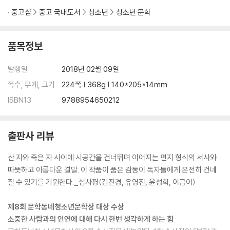
34. 우리 귀염둥이 은유에게
중고샵
중고 국내도서
청소년
청소년 문학
35. 이모 아닌 언니에게
36. 여전히 내 동생인 은유에게
37. 여전히 궁금해하고 있을 언니에게
품목정보
38. 미래의 동생에게
39. 언니에게
발행일
2018년 02월 09일
40. 딸에게
쪽수, 무게, 크기
224쪽 | 368g | 140*205*14mm
41. 보내지 못한 편지_은유에게
ISBN13
9788954650212
작가의 편지
출판사 리뷰
산 자와 죽은 자 사이에 시공간을 건너뛰며 이어지는 편지 형식의 서사와
따뜻하고 아름다운 결말. 이 작품이 품은 감동이 독자들에게 온전히 건네
질 수 있기를 기원한다._심사평(김진경, 유영진, 윤성희, 이금이)
제8회 문학동네청소년문학상 대상 수상
소중한 사람과의 인연에 대해 다시 한번 생각하게 하는 힘