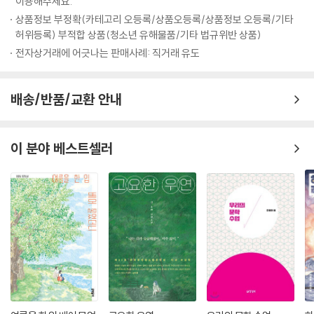
이용해주세요.
엄마. 게다가 아빠는 부재하는 것이나 다름없고 새엄마가 될 ‘그 여자’의 존
상품정보 부정확(카테고리 오등록/상품오등록/상품정보 오등록/기타
재는 껄끄럽다. 그런 은유에게 아빠는 1년 뒤의 자신에게 편지를 써 보라고
허위등록) 부적합 상품(청소년 유해물품/기타 법규위반 상품)
제안한다. 은유의 그 편지는 엉뚱하게도 34년의 시간을 거슬러 1982년에
전자상거래에 어긋나는 판매사례: 직거래 유도
사는 또 다른 은유에게 도착한다. 신조어들이 잔뜩 쓰인 은유의 편지를 받
고 간첩이라고 의심하는 과거의 은유와 누군가 장난으로 답장을 보내고 있
다고 오해한 현재의 은유. 삐걱이며 시작된 둘의 관계는 ‘행운의 동전’을 시
배송/반품/교환 안내
작으로 점차 오해가 풀리며 고민과 비밀을 터놓는 사이로 발전한다.
그렇게 짜증 나게 완벽한 언니를 둔다는 건 상상도 안 가. 공부 잘하는 언니
이 분야 베스트셀러
만 예뻐하는 엄마라니, 언니야말로 가출을 생각해 봐야 하는 거 아냐? ㅋ
ㅋ_2016년 은유의 편지 중에서
정말 너희 아빠가 엄마에 대해 아무것도 알려 주지 않는 거야? 이해가 안
된다. 딸이 엄마에 대해 알아야 하는 건 당연한 거야._1990년 은유의 편지
중에서
우리가 편지를 주고받게 된 건 결코 우연이 아니야.
난 엄마의 비밀을 풀고, 넌 인생을 바꾸고.