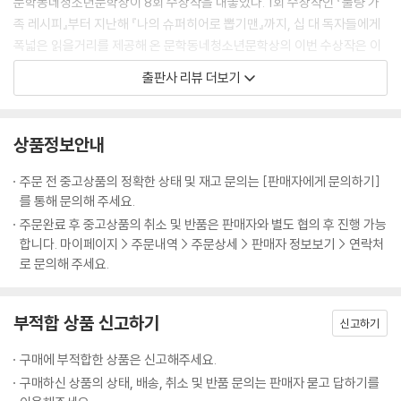
문학동네청소년문학상이 8회 수상작을 내놓았다. 1회 수상작인 『불량 가
족 레시피』부터 지난해 『나의 슈퍼히어로 뽑기맨』까지, 십 대 독자들에게
폭넓은 읽을거리를 제공해 온 문학동네청소년문학상의 이번 수상작은 이
꽃님 작가의 장편소설 『세계를 건너 너에게 갈게』이다. 서로 다른 시간을
출판사 리뷰 더보기
살아가는 두 은유가 편지를 주고받으면서 벌어지는 이야기로, 2016년의
은유가 1년을 살아가는 동안 1982년의 은유는 20년의 세월을 살아간다.
그 속도의 차이는 두 사람의 관계를 다양하게 변화시키며 완벽하게 낯설었
상품정보안내
던 서로의 세계로 들어서게 한다.
“시간과 공간을 넘나드는 이야기는 소설로도 영화로도, 애니메이션으로
주문 전 중고상품의 정확한 상태 및 재고 문의는 [판매자에게 문의하기]
도 제작되어 왔지만, 이 작품의 고유한 힘, 소중한 사람을 영원히 잃어버린
를 통해 문의해 주세요.
사람들을 위로해 주는, 소중한 사람과의 인연에 대해 다시 한번 생각하게
주문완료 후 중고상품의 취소 및 반품은 판매자와 별도 협의 후 진행 가능
하는 이 힘에 대해서는 그 누구도 부정하지 못할 것”이라는 평을 받았다.
합니다. 마이페이지 > 주문내역 > 주문상세 > 판매자 정보보기 > 연락처
로 문의해 주세요.
34년의 시간을 거슬러 잘못 배달된 편지
부적합 상품 신고하기
믿을 수 없는 기적의 시작
신고하기
2016년, 아빠의 재혼을 앞두고 은유는 마음이 어수선하다. 한 번도 가진
구매에 부적합한 상품은 신고해주세요.
적 없었던 엄마라는 존재가 생길 예정이지만, 자신을 낳아 준 엄마에 대해
구매하신 상품의 상태, 배송, 취소 및 반품 문의는 판매자 묻고 답하기를
선 아무것도 모른다. 세상에 존재했는지조차 의심스러울 만큼 비밀에 싸인