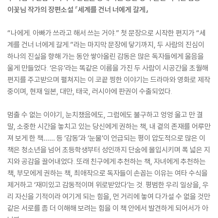
이꽃님 작가의 장편소설 『세계를 건너 너에게 갈게』
“나에게. 아빠가 쓰라고 해서 쓰는 거야.” 첫 문장으로 시작한 편지가 “세
계를 건너 너에게 갈게.”라는 마지막 문장에 닿기까지, 두 사람의 진심이
하나의 진실을 향해 가는 동안 쌓아올린 감동은 많은 독자들에게 울음을
울게 만들었다. ‘은유’라는 똑같은 이름을 가진 두 사람이 시공간을 초월해
편지를 주고받으며 펼쳐지는 이 코끝 찡한 이야기는 드라마와 영화로 제작
중이며, 현재 일본, 대만, 태국, 러시아에 판권이 수출되었다.
멈출 수 없는 이야기, 눈치챘음에도, 그럼에도 불구하고 엉엉 울고 만 결
말, 소중한 시간을 놓치고 있는 당신에게 권하는 책, 내 곁의 존재를 어루만
져 보게 한 책…… 등 ‘감동’과 ‘눈물’이 언급되는 평이 압도적으로 많은 이
책은 청소년을 넘어 초등학생부터 성인까지 단숨에 몰입시키며 폭 넓은 지
지와 공감을 끌어내었다. 또래 친구에게 추천하는 책, 자녀에게 추천하는
책, 부모에게 권하는 책, 최애작으로 독자들이 손꼽는 이유는 여타 수식을
제거하고 ‘재미있고 감동적이며 위로받았다’는 것. 평범한 우리 일상을, 우
리 자신을 기적이라 여기게 되는 힘을, 먼 거리에 놓여 다가설 수 없을 것만
같은 서로를 좀 더 이해해 보려는 힘을 이 책 안에서 발견하게 되어서가 아