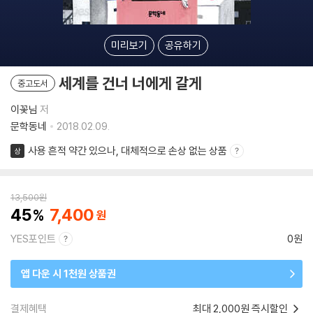
미리보기
공유하기
세계를 건너 너에게 갈게
중고도서
이꽃님
저
문학동네
2018.02.09.
사용 흔적 약간 있으나, 대체적으로 손상 없는 상품
상
13,500
원
45
7,400
YES포인트
0원
앱 다운 시 1천원 상품권
결제혜택
최대 2,000원 즉시할인