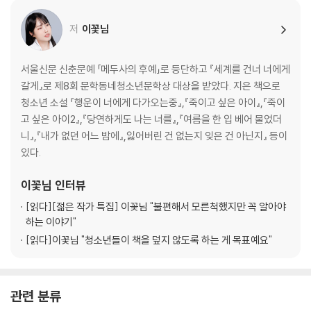
15. 과거의 너에게
16. 은유에게
저
이꽃님
17. 과거에게
18. 미래의 은유에게
19. 이름 똑같은 ‘언니’에게
서울신문 신춘문예 「메두사의 후예」로 등단하고 『세계를 건너 너에게
20. 고통과 시련을 준 은유에게
갈게』로 제8회 문학동네청소년문학상 대상을 받았다. 지은 책으로
21. 정말정말 미안한 언니에게
청소년 소설 『행운이 너에게 다가오는중』,『죽이고 싶은 아이』,『죽이
22. 굳게 믿는 동생에게
고 싶은 아이2』,『당연하게도 나는 너를』,『여름을 한 입 베어 물었더
23. 즐거운 하루를 보내고 있을 언니에게
니』,『내가 없던 어느 밤에』,잃어버린 건 없는지 잊은 건 아닌지』 등이
24. 미래의 동생에게
있다.
25. 고마운 언니에게
26. 잘하고 있는 동생에게
이꽃님
인터뷰
27. 과거의 언니에게
[읽다]
[젊은 작가 특집] 이꽃님 "불편해서 모른척했지만 꼭 알아야
28. 불쌍한 동생에게
하는 이야기"
29. 일백 퍼센트 믿는 언니에게
[읽다]
이꽃님 "청소년들이 책을 덮지 않도록 하는 게 목표예요"
30. 날 걱정해 주는 고마운 동생에게
31. 또 미래 동생에게
32. 행복해하고 있을 언니에게
관련 분류
33. 은유에게