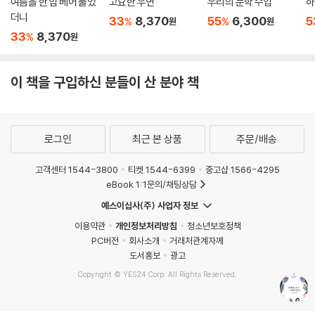
여름을 한 입 베어 물었
고요한 우연
우리의 문학 수업
하
둘은 각자가 서 있는 시간을 이용해 서로의 고민을 해결해 주기로 한다. 현
더니
33
8,370
55
6,300
5
%
%
원
원
재의 은유는 언니와 끊임없이 비교당하는 과거의 은유에게 도움이 될 만한
33
8,370
%
원
미래의 일을 알려 주고, 과거의 은유는 현재의 은유가 평생을 궁금해 온 ‘엄
마’의 존재를 찾아보기로 한다.
이 책을 구입하신 분들이 산 분야 책
나는 과거 속 너희 부모님을 찾아서 너희 엄마의 비밀을 밝히고, 넌 내 미래
에 도움을 주고. 예를 들면 금맥이 터지는 데가 어디인지 알려 준다든지, 드
래곤볼이 어디에 떨어져 있는지 알려 준다든지, 살아 있는 용을 만나게 해
로그인
최근 본 상품
주문/배송
준다든지…….
뭐, 그게 어렵다면 그냥 편하게 학력고사 시험문제를 알려 주는 방법도 있
고객센터 1544-3800
티켓 1544-6399
중고샵 1566-4295
어.
eBook 1:1문의/채팅상담
(…)
예스이십사(주) 사업자 정보
내가 너희 엄마 찾아 줄게.
이용약관
개인정보처리방침
청소년보호정책
찾아서 너희 엄마가 어떤 사람이었는지, 어떻게 돌아가셨는지, 너한테 비
PC버전
회사소개
거래처관계자께
밀로 하는 게 뭔지 알아낼 거야.
도서홍보
광고
_1990년 은유의 편지 중에서
Copyright © YES24 Corp. All Rights Reserved.
MATOM16
현재의 은유가 제공하는 정보를 바탕으로, 과거에 사는 은유는 또 다른 은