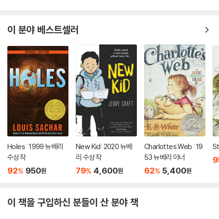
이 분야 베스트셀러
Holes : 1999 뉴베리
New Kid: 2020 뉴베
Charlottes Web : 19
St
수상작
리 수상작
53 뉴베리 아너
9
92
950
79
4,600
62
5,400
%
%
%
원
원
원
이 책을 구입하신 분들이 산 분야 책