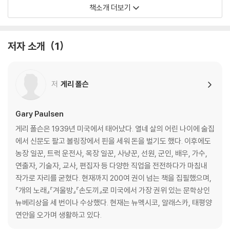
Suddenly, Brian finds himself alone in the Canadian wilderness
책소개 더보기
with nothing but a tattered Windbreaker and the hatchet his
mother gave him as a present -- and the dreadful secret that
has been tearing him apart since his parent's divorce. But now
저자 소개
1
Brian has no time for anger, self pity, or despair -- it will take al
l his know-how and determination, and more courage than he
knew he possessed, to survive.
저
게리 폴슨
For twenty years Gary Paulsen's award-winning contemporar
y classic has been the survival story with which all others are c
Gary Paulsen
ompared. This new edition, with a reading group guide, will intr
게리 폴슨은 1939년 미국에서 태어났다. 열네 살의 어린 나이에 술집
oduce a new generation of readers to this page-turning, hear
에서 신문도 팔고 볼링장에서 핀을 세워 돈을 벌기도 했다. 이후에도
t-stopping adventure.
농장 일꾼, 트럭 운전사, 목장 일꾼, 사냥꾼, 선원, 군인, 배우, 가수,
연출자, 기술자, 교사, 편집자 등 다양한 직업을 전전하다가 마침내
작가로 자리를 굳혔다. 현재까지 200여 권이 넘는 책을 집필했으며,
『개의 노래』『겨울방』『손도끼』로 미국에서 가장 권위 있는 문학상인
뉴베리상을 세 번이나 수상했다. 현재는 뉴멕시코, 알래스카, 태평양
연안을 오가며 생활하고 있다.