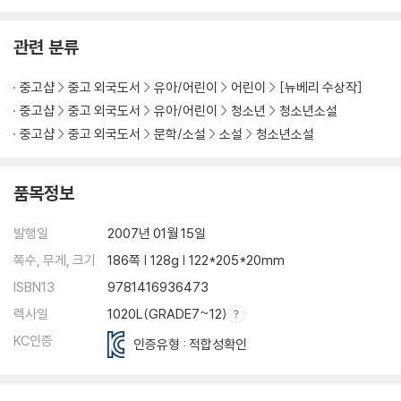
관련 분류
중고샵
중고 외국도서
유아/어린이
어린이
[뉴베리 수상작]
중고샵
중고 외국도서
유아/어린이
청소년
청소년소설
중고샵
중고 외국도서
문학/소설
소설
청소년소설
품목정보
발행일
2007년 01월 15일
쪽수, 무게, 크기
186쪽 | 128g | 122*205*20mm
ISBN13
9781416936473
렉사일
1020L(GRADE7~12)
KC인증
인증유형 : 적합성확인