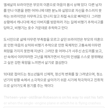
열세살의 브라이언은 부모의 이혼으로 마음이 몹시 상해 있다. 다른 남자
를 만나 이혼을 원한 어머니에 대한 분노와 실망으로 자신을 추스러지 못
하는 브라이언은 아무하고도 만나지 않고 좌절 속으로 빠져든다. 그러한
상황에서 캐나다에 계신 아버지를 방문하러 가는 길에 비행기 추락사고를
당하고, 비행기는 호수 가운데로 추락하고 만다.
도시인으로 삶에 아무런 부족함을 모르고 살던 브라이언은 부모의 이혼으
로 인한 마음의 상처와 비행기 추락으로 인한 육체적인 고통속에 아무런
희망을 가지지 못한채 지낸다. 그러던 중 어머니가 사주신 손도끼를 보고,
산 속에서 이러저러한 고난을 헤쳐가면서 자신의 인생을 스스로 영위해보
고 싶은 강한 욕망을 느끼면서 살기로 결심한다.
10대로 접어드는 청소년들의 신체적, 정신적 변화를 잘 그려냈으며, 청소
년기의 방황 속에서 소극적으로 살아가기 쉬운 시기에 적극적이고 진취적
으로 살아가도록 용기를 주는 책이다.
Thirteen-year-old Brian Robeson is on his way to visit his fath
er when the single-engine plane in which he is flying crashes.