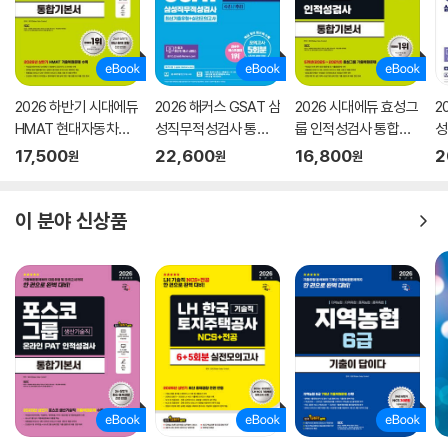
2026 하반기 시대에듀
2026 해커스 GSAT 삼
2026 시대에듀 효성그
2
HMAT 현대자동차그
성직무적성검사 통합
룹 인적성검사 통합기
성
룹 인적성검사 통합기
기본서 최신기출유형
본서
모
17,500
22,600
16,800
2
원
원
원
본서
+실전모의고사 (수리/
추리)
이 분야 신상품