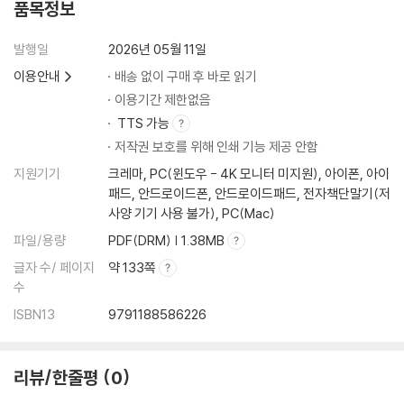
품목정보
발행일
2026년 05월 11일
이용안내
배송 없이 구매 후 바로 읽기
이용기간 제한없음
TTS 가능
저작권 보호를 위해 인쇄 기능 제공 안함
지원기기
크레마, PC(윈도우 - 4K 모니터 미지원), 아이폰, 아이
패드, 안드로이드폰, 안드로이드패드, 전자책단말기(저
사양 기기 사용 불가), PC(Mac)
파일/용량
PDF(DRM) | 1.38MB
글자 수/ 페이지
약 133쪽
수
ISBN13
9791188586226
리뷰/한줄평
0