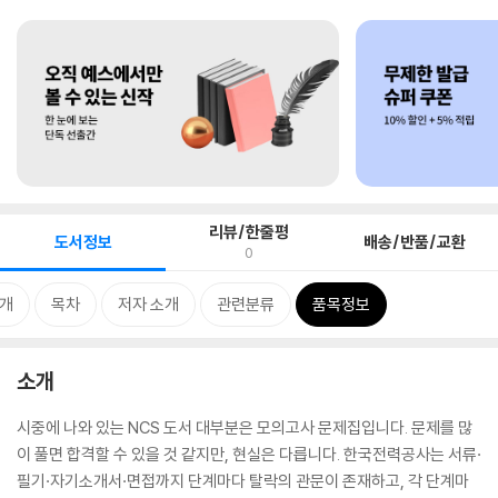
리뷰/한줄평
도서정보
배송/반품/교환
0
개
목차
저자 소개
관련분류
품목정보
소개
시중에 나와 있는 NCS 도서 대부분은 모의고사 문제집입니다. 문제를 많
이 풀면 합격할 수 있을 것 같지만, 현실은 다릅니다. 한국전력공사는 서류·
필기·자기소개서·면접까지 단계마다 탈락의 관문이 존재하고, 각 단계마