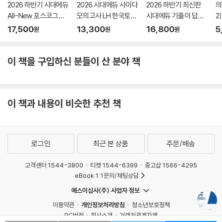
2026 하반기 시대에듀
2026 시대에듀 사이다
2026 하반기 최신판
의
All-New 포스코그룹
모의고사 LH 한국토지
시대에듀 기출이 답이
2
온라인 PAT 생산기술
주택공사 기술직 NCS
다 NCS 지역농협 6급
17,500
13,300
16,800
5
원
원
원
직 통합기본서
+전공
필기시험
이 책을 구입하신 분들이 산 분야 책
이 책과 내용이 비슷한 추천 책
로그인
최근 본 상품
주문/배송
고객센터 1544-3800
티켓 1544-6399
중고샵 1566-4295
eBook 1:1문의/채팅상담
예스이십사(주) 사업자 정보
이용약관
개인정보처리방침
청소년보호정책
PC버전
회사소개
거래처관계자께