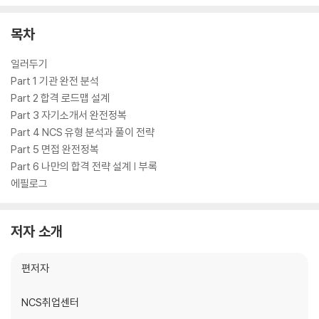
면접은 직무역량면접(60점)과 경험·인성면접(40점) 두 축으로 진행됩니
다. 면접관이 실제로 무엇을 보는지, 수험생 커뮤니티에 공개된 후기를 어
목차
떻게 해석하고 활용해야 하는지까지 이 책은 놓치지 않습니다.
공기업 취업 준비는 길고 지칩니다. 방향 없이 문제만 풀다가 지치지 마세
일러두기
요. 이 책 한 권으로, 한국전력공사 합격의 전 과정을 설계하세요.
Part 1 기관 완전 분석
Part 2 합격 로드맵 설계
Part 3 자기소개서 완전정복
Part 4 NCS 유형 분석과 풀이 전략
Part 5 면접 완전정복
Part 6 나만의 합격 전략 설계 | 부록
에필로그
저자 소개
편저자
NCS취업센터