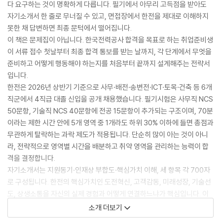
다 요구하는 것이 명확하게 다릅니다. 필기에서 아무리 고득점을 받아도
자기소개서 한 줄로 무너질 수 있고, 면접장에서 한전을 제대로 이해하지
못한 채 답변하면 최종 문턱에서 떨어집니다.
이 책은 문제집이 아닙니다. 한국전력공사 합격을 목표로 하는 취업준비생
이 서류 접수 첫날부터 최종 합격 통보를 받는 날까지, 각 단계에서 무엇을
준비하고 어떻게 행동해야 하는지를 처음부터 끝까지 설계해주는 전략서
입니다.
한전은 2026년 상반기 기준으로 사무·배전·송변전·ICT·토목·건축 등 6개
직군에서 4직급 대졸 신입을 공개 채용했습니다. 필기시험은 사무직 NCS
50문항, 기술직 NCS 40문항에 전공 15문항이 추가되는 구조이며, 70분
이라는 제한 시간 안에 5개 영역 중 1개라도 하위 30% 이하에 들면 총점과
무관하게 탈락하는 과락 제도가 적용됩니다. 단순히 많이 아는 것이 아니
라, 전략적으로 영역별 시간을 배분하고 취약 영역을 관리하는 능력이 합
격을 결정합니다.
자기소개서는 지원동기·인재상 부합도·핵심가치 이해, 세 항목 각 700자
로 구성됩니다. 한전의 핵심가치인 도전혁신, 고객감동, 미래성장, 기술선
도, 상생소통을 자신의 실제 경험과 어떻게 연결하느냐가 핵심입니다. 이
책은 합격자들의 자소서 패턴을 분석하고, 항목별로 바로 쓸 수 있는 구체
소개 더보기
적인 작성 전략과 예시문을 담았습니다.