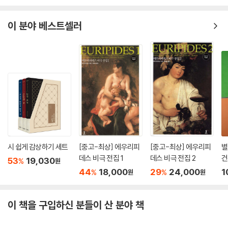
이 분야 베스트셀러
시 쉽게 감상하기 세트
[중고-최상] 에우리피
[중고-최상] 에우리피
별
데스 비극 전집 1
데스 비극 전집 2
건
53
19,030
%
원
판
44
18,000
29
24,000
1
%
%
원
원
이 책을 구입하신 분들이 산 분야 책