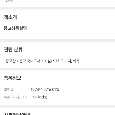
랍니다.
책소개
중고상품설명
관련 분류
중고샵
중고 국내도서
소설/시/희곡
시/희곡
품목정보
발행일
1974년 07월 01일
쪽수, 무게, 크기
크기확인중