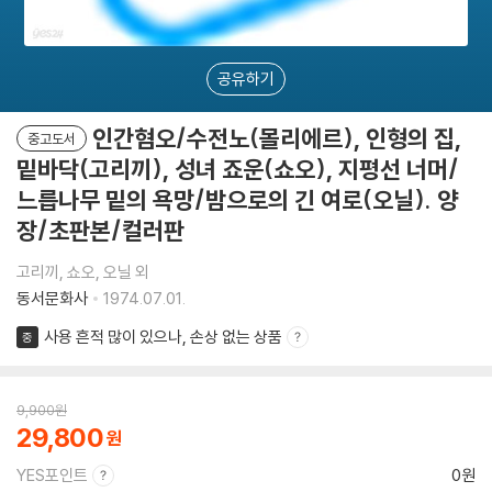
공유하기
인간혐오/수전노(몰리에르), 인형의 집,
중고도서
밑바닥(고리끼), 성녀 죠운(쇼오), 지평선 너머/
느릅나무 밑의 욕망/밤으로의 긴 여로(오닐). 양
장/초판본/컬러판
고리끼, 쇼오, 오닐 외
동서문화사
1974.07.01.
사용 흔적 많이 있으나, 손상 없는 상품
중
9,900
원
29,800
YES포인트
0원