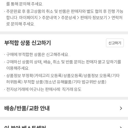
‘도통 공부를 왜 해야 하는지 모르겠고, 공부하고 싶은 마음도 전혀 없어
를 통해 문의해 주세요.
---「잘하기 전까지는 좀처럼 재미가 없는 법이다」중에서
Beyond Story 흔들리지 않는 인생을 사는 법
요.’
주문완료 후 중고상품의 취소 및 반품은 판매자와 별도 협의 후 진행 가능
합니다. 마이페이지 > 주문내역 > 주문상세 > 판매자 정보보기 > 연락처
제가 공부하면서 경험해본 가장 빛나는 순간은 서울대 법대 합격자 발표
09 오늘 하루는 내 인생을 만드는 재료다
생각해보면 우리가 공부에 ‘올인’하지 못하는 이유는 ‘조건’도, ‘머리’도, ‘학
로 문의해 주세요.
때가 아니었습니다. 가장 빛나는 순간은, 공부 잘된 날 하루를 마치고 뿌듯
_크로노스인가, 카이로스인가
습법’도 아닌 바로 ‘마음가짐’ 때문이다. 공부를 잘하게 만드는 ‘학습법 노
한 마음으로 가방을 싸던 순간이었습니다. 묵직한 확신에 휩싸여 집으로
_공부할 마음이 있는 사람 중 게으른 사람은 없다
하우’에 대한 책은 넘쳐나지만 정작 공부에 가장 절대적인 영향을 미치는
돌아가던 순간이었습니다. 흥분을 가라앉히고 잠에 들려고 이부자리에서
_결정적 순간, 나에게 힘을 주는 루틴
부적합 상품 신고하기
‘마음가짐’을 단련시키는 책은 찾아보기 힘들다. 이 책의 저자는 내 마음 다
신고하기
몸을 뒤척이던 순간이었습니다. 물론 저도 늘 그러지는 못했습니다. 다 합
_루틴1. 흔들리지 않는 약속 : 스케줄러
스리는 능력만 갖추면 언제든 오늘 하루를 ‘가장 공부하기 좋은 날’로 만들
쳐봐야 100번이 좀 못 됐을 겁니다. 그렇대도 저는 자신 있게 말할 수 있습
구매에 부적합한 상품은 신고해주세요.
_루틴2. 효율을 올리는 분석 : 타임시트
수 있다고 말한다. 사방이 논밭으로 둘러싸인 시골마을에서 자라 그 흔한
니다. 그날들이 제가 살면서 경험해본 모든 순간 중 가장 빛나는 순간이었
_루틴3. 진짜로 집중한 시간 : 스톱워치
구매하신 상품의 상태, 배송, 취소 및 반품 문의는 판매자 묻고 답하기를
학원 한 번 다녀본 적이 없지만 ‘마음가짐’ 하나로 서울대 법학과, 연세대
다고요.
이용해주세요.
_엉덩이만 뜨겁지 말고, 마음도 뜨겁게!
경영학과, 동신대 한의예과에 합격한 저자 자신의 이야기가 이를 뒷받침한
---「참 좋은 순간을 누려라」중에서
Beyond Story “아니, 무슨 그림 한 장이 이렇게 비싸!”
상품정보 부정확(카테고리 오등록/상품오등록/상품정보 오등록/기타
다. 그래서 이 책에는 공부를 잘하게 만들어준다는 ‘뾰족한 비법’이나 ‘거창
허위등록) 부적합 상품(청소년 유해물품/기타 법규위반 상품)
한 방법론’이 없다. 그저 마음을 다지고, 키우고, 붙잡아둘 궁리와 독한 각
스톱워치로 공부시간을 재보면 처음에는 누구나 놀랍니다. ‘내가 야자시간
PART 4
전자상거래에 어긋나는 판매사례: 직거래 유도
오를 뿌리박는 다짐, 꿈과 목표를 좇는 절실함만이 있을 뿐이다.
만큼은 그래도 다 공부하고 있겠지’, ‘하루에 학교에 있는 시간만 해도 얼만
마음을 붙잡는 순간, 공부는 재미있어진다
데’라고 막연하게 생각하다가 막상 재보면 실제로 공부한 시간이 터무니없
‘어떻게’가 아닌 ‘왜’ 공부하는지를 알면
배송/반품/교환 안내
이 적기 때문입니다. 이렇게 저렇게 날려버리는 시간이 상당하거든요. 그
10 ‘안 되는 이유’ 늘어놓지 말고, ‘되게 할 방법’을 찾아라
나의 공부는 ‘재미’와 ‘기쁨’으로 가득찰 것이다!
래서 스톱워치로 꼼꼼하게 기록하고 버려지는 시간을 주워 담아보자는 겁
_공부는 조건이 아니라 마음으로 하는 것이다
니다. 그러다 보면 어느새 스톱워치에 찍히는 숫자가 놀랍도록 치솟을 테
_불평불만을 멈추게 하는 3가지 마음가짐
10대에게 공부란 어떤 의미일까? 상위권, 하위권을 막론하고 대부분의 학