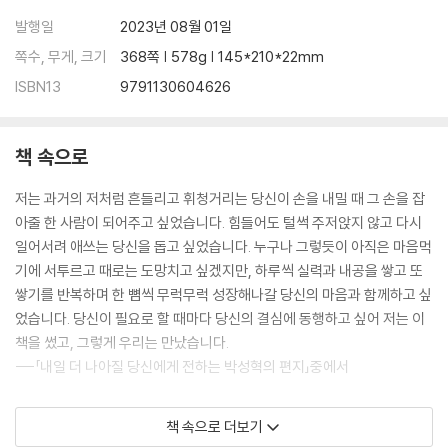
_내 인생살이에 필요한 덕목을 익히는 기간
발행일
2023년 08월 01일
_모든 과목에는 다 배울 만한 이유가 있다
_나는 강하고 단단한 사람이다
쪽수, 무게, 크기
368쪽 | 578g | 145*210*22mm
_마음을 다지기 좋은 날
ISBN13
9791130604626
Beyond Story 영혼이 강한 사람들의 10가지 특징
05 고생 좀 하기로 마음먹는 순간, 모든 것이 달라진다
책 속으로
_도깨비방망이나 요술램프는 현실에 없다
저는 과거의 저처럼 흔들리고 휘청거리는 당신이 손을 내밀 때 그 손을 잡
_잘하기 전까지는 좀처럼 재미가 없는 법이다
아줄 한 사람이 되어주고 싶었습니다. 힘들어도 털썩 주저앉지 않고 다시
_넘기 힘든 산과 넘지 못할 산은 다르다
일어서려 애쓰는 당신을 돕고 싶었습니다. 누구나 그렇듯이 아직은 마음먹
_참 좋은 순간을 누려라
기에 서투르고 때로는 도망치고 싶겠지만, 하루씩 실력과 내공을 쌓고 또
Beyond Story 망매지갈(望梅止渴) 이야기
쌓기를 반복하며 한 뼘씩 무럭무럭 성장해나갈 당신의 마음과 함께하고 싶
었습니다. 당신이 필요로 할 때마다 당신의 결심에 동행하고 싶어 저는 이
PART 3
책을 썼고, 그렇게 우리는 만났습니다.
마음을 키우는 순간, 공부는 재미있어진다
---「내일 더 나아질 당신에게 전하는 박성혁의 편지」중에서
06 다른 사람 말고, 자신의 과거와 경쟁하라
공부……. 하라고는 하는데 저에게는 그저 뜬구름 잡는 소리 같고, 멀게만
_라이벌은 공부할 마음을 빨아먹는 뱀파이어다
책 속으로 더보기
느껴지더라고요. 도대체 왜 해야 하는지, 무슨 의미가 있는지도 잘 모르겠
_60초 안에 불행해지는 방법