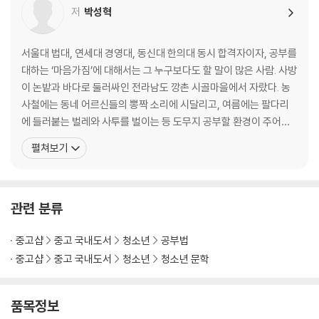
저
박성혁
98.4%의 중·고등학교 학생들이 “공부하고 싶어졌다”라고 응답한 것처럼
PART 2
이 책의 효과는 실로 놀랍다. “별점 1개를 주고 싶다. 내 아이 말고 아무도
마음을 다지는 순간, 공부는 재미있어진다
서울대 법대, 연세대 경영대, 동신대 한의대 동시 합격자이자, 공부를
읽지 못하도록”이라고 말한 어느 학부모의 말처럼 이미 발 빠른 부모들은
대하는 ‘마음가짐’에 대해서는 그 누구보다도 할 말이 많은 사람. 사방
비밀스럽게 이 책을 아이 책상 위에 슬며시 놓아두고 있다. 당신의 아이는
02 내 인생은 오직 한 번뿐이기 때문에
이 논밭과 바다로 둘러싸인 전라남도 깡촌 시골마을에서 자랐다. 농
지금 즐겁게 공부하고 있는가, 아니면 억지로 공부하고 있는가? 한 가지
_공부하지 않기에는 내 인생에게 미안하니까
사철에는 동네 어르신들의 뽕짝 소리에 시달리고, 여름에는 팔다리
확실한 사실은 ‘오늘 바로 읽힐수록 아이의 인생이 한 걸음 더 빨리 달라진
_공부는 내 마음을 한 뼘씩 성장시킨다
에 들러붙는 벌레와 사투를 벌이는 등 도무지 공부할 환경이 주어지
다는 것’이다.
_꿈, 목표, 그리고 욕망은 각각 다르다
지 않았다. 설상가상으로 중학교 시절을 온갖 ‘잉여짓’으로 날려버린
펼쳐보기
Beyond Story ‘뿌리의 시절’을 기꺼이 받아들이는 사람
탓에 초등학생용 문제집을 사서 푸는 굴욕을 맛보았고, 그 덕에 눈물
콧물 한 바가지를 쏟아내며 치열하게 공부에 매달렸다. 학원 하나 없
03 결심하는 순간, ‘지켜질 결심’ 따로 ‘후회할 결심’ 따로 있다
는 열악한 주변 환경과 늦은 출발 탓에 주위에서는 온통
_내 결심이 ‘작심3일’이었던 이유
관련 분류
_내 인생에서 가장 후회되는 일
_너 진짜 이러고 있을 때가 아니다
중고샵
중고 국내도서
청소년
공부법
_나 자신을 속이지 않는 사람
중고샵
중고 국내도서
청소년
청소년 문학
Beyond Story 답은 내 안에 있다
품목정보
04 공부는 나를 영혼이 강한 사람으로 단련시킨다