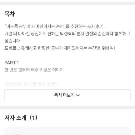
는 바로 이 책이 ‘공부의 본질’을 전하기 때문이다. 이 책의 저자는 아무리
좋은 공부법을 알아도, 국내에서 가장 유명한 강사의 수업을 들어도 ‘공부
목차
하고자 하는 단단한 마음’과 ‘공부의 재미’를 느끼지 못한다면 결코 성적을
올릴 수 없으리라 단언한다. 학원 하나 없는 전라남도 시골마을에서 자랐
『이토록 공부가 재미있어지는 순간』을 추천하는 독자 후기
지만, 열악한 환경을 극복하고 오로지 ‘마음가짐’ 하나로 원하는 대학 모두
내일 더 나아질 당신에게 전하는 박성혁의 편지 결심의 순간마다 함께하고
에 합격한 자신의 이야기가 이를 뒷받침한다.
싶습니다
프롤로그 유쾌하고 짜릿한 ‘공부가 재미있어지는 순간’을 위하여!
“이 책을 읽고 드는 생각은 딱 한 가지다. ‘내 아이에게 조금이라도 더 일찍
읽힐 걸.’ 지금이라도 이 책을 알게 되어 참 다행이다.” _나나랜드 님
PART 1
한 번은 힘주어 해주고 싶은 이야기
“중학생 아들 입에서 ‘왜 공부해야 하는지 알겠다’라는 말이 튀어나온 순
간, 왜 이 책이 엄청나게 유명한지 그 이유를 깨달았다.” _싱클레어 님
01 늦었다, 아니다, 늦지 않았다
_열다섯 살, 나는 딱 유치원생 수준이었다
목차 더보기
“민사고 학부형 추천으로 아이에게 이 책을 읽히고 있다. ‘공부 잘하는 아
_내 인생이 엎질러진 물인 줄 알았다
이들의 마음가짐이란 이런 것이구나!’ 엄마인 나조차도 놀랍다.” _mj**4
_머리가 쩍 갈라지는 것 같은 충격
47 님
_기껏 해놓은 결심이 말라버리기 전에
저자 소개
1
_오직 ‘해볼래!’ 하는 마음 하나로
“공부해라, 공부해라, 공부해라! 이 100번의 잔소리보다 더 강력하게 설
_마음을 바꾸었을 뿐인데 공부가 재미있어졌다!
득되는 책이다.” _피터* 님
Beyond Story 한 번은 힘주어 해주고 싶은 이야기