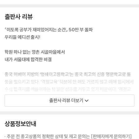
고요. 그렇다고 멋진 곳에서 짜릿한 경험을 하며 노는 것도 아니고, 마음이
_나를 이기는 순간, 모두를 이긴다
라도 홀가분한 것도 아니고, 언제 어디서 어떻게 놀든 빚지고 도망 다니는
_마음속에 모티베이터를 품어라
출판사 리뷰
사람마냥 왠지 모를 불안감이 떨쳐지지 않았어요. 내 할 일로부터 도망쳐
Beyond Story 내가 노량진 수산시장에서 배운 것
숨어 다니는 사람만의 주눅이라고나 할까요. 스스로에게 떳떳하지 못하니
『이토록 공부가 재미있어지는 순간』 50만 부 돌파
어깨 활짝 펴지 못하고 움츠러들어 있었던 거죠. 멍하니 살았습니다. 무덤
07 마법 같은 집중을 만드는 키워드 ‘지금, 여기’
우리들 에디션 출시!
덤하게 시간을 흘려보내고, 공부는 가끔 건성으로 좀 만지작거리고, 무슨
_아무것도 보이지 않고 들리지 않을 만큼
일이든 대강대강, 얼렁뚱땅. 마치 내일이 없는 하루살이처럼 무턱대고 아
_온전한 마음으로 공부하는 법
학원 하나 없는 깡촌 시골마을에서
무렇게나. 활기차게 인생을 준비해야 할 ‘봄 같은 시기’에 제 인생은 녹슬어
_두 번째 화살은 맞지 마라
내가 서울대에 합격한 비결
가고 있었습니다. 조금씩 가라앉는 배처럼.
_바보들은 점수로 목표를 세운다
---「열다섯 살, 나는 딱 유치원생 수준이었다」중에서
Beyond Story 점괘의 비결
중국 허베이 지방의 ‘헝쉐이고등학교’는 중국 최고의 신흥 명문학교로 돌
풍을 일으키고 있다. ‘격정교육’ 덕분에 한 해도 거르지 않고 매해 입시에서
공부의 재미는 ‘참을성’에서 판가름 나게 되어 있습니다. 내가 잘하게 될 때
08 공부할 마음 있는 놈들의 7가지 습관
수석 합격자를 싹쓸이하는 탁월한 성과를 거두고 있기 때문이다. ‘격정교
까지는 꼼짝없이 지루할 수밖에 없거든요. 하다못해 게임 하나를 시작해도
_습관1. 수직으로 꼿꼿하게 앉는다
육’의 핵심은 바로 ‘뼛속까지 마음을 다지고, 키우고, 붙잡아두는 일’에 집
출판사 리뷰 더보기
처음부터 잘하는 사람은 없잖아요. 룰도 제대로 모르고 스킬도 쓸 줄 모르
_습관2. 한 번에 한 가지 일에만 몰입한다
중하는 것. 공부하는 일에는 ‘마음’이 가장 우선이고 중요하다는 진실에 대
니 좀처럼 재미를 느낄 수 없는 단계죠. 그래도 꾹 참고 무작정 로그인해 지
_습관3. 겉모양이 아닌 알맹이에 집중한다
한 강력한 확증이다.
루하고 재미없는 삽질도 좀 해주고, 잘하는 사람들 어깨너머로 도대체 어
_습관4.‘VIP석’은 뺏어서라도 차지한다
상품정보안내
떻게 하는 건지도 쳐다보고 하다 보면 나도 모르게 점점 잘하게 돼요. 그러
_습관5. 좀처럼 감기에 걸리지 않는다
‘공부하려고 앉았는데, 딴 생각이 나서 집중하기 어려워요.’
다가 일정궤도에 딱 올라서면 이제 게임이 너무너무 재미있어지는 거죠.
_습관6. 쉬는시간을 통해 에너지를 충전한다
‘이번 중간고사를 망쳐 마음이 싱숭생숭하고 공부할 힘도 쭉 빠져요.’
주문 전 중고상품의 정확한 상태 및 재고 문의는 [판매자에게 문의하기]
푹 빠져서 헤어나올 수 없을 만큼.
_습관7. 정신상태를 정리정돈으로 증명한다