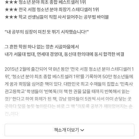
★★★ 청소년 분야 최초 종합 베스트셀러 1위
★★★ 전국 서점 청소년 분야 최장기 스테디셀러 1위
★★★ 학교 선생님들이 직접 사서 읽어주는 공부법 바이블
“내 공부의 심장이 미친 듯 뛰기 시작했습니다!”
그 흔한 학원 하나 없는 깡촌 시골마을에서
내가 서울대 법대, 연세대 경영대, 동신대 한의대에 동시 합격한 비결
2015년 2월에 출간되어 약 8년 동안 ‘전국 서점 청소년 분야 스테디셀러 1
위’, ‘청소년 분야 최초 종합 베스트셀러 1위’를 기록하며 50만 청소년들에
게 꿈과 희망을 심어준 책이 있다. 대한민국 최고 수재들의 집합소 ‘민족사
관고등학교’ 학생들이 ‘반복독(이 책 한 권을 닳을 때까지 반복해서 읽는
것)’ 한다고 하여 화제가 된 책, 강남 엄마들이 5권씩 사서 아이 손닿는 곳
곳마다 덫을 놓듯 놓아둔다는 바로 그 책 『이토록 공부가 재미있어지는 순
간』이다.
족집게 같은 공부법을 전하는 것도 아닌 이 책이 그토록 열광적인 인기를
책소개 더보기
누리며 50만 청소년들의 마음을 뒤흔들어놓은 비결은 무엇일까? 그 이유