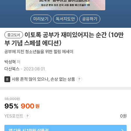
미리보기
독서지도안
공유하기
이토록 공부가 재미있어지는 순간 (10만
중고도서
부 기념 스페셜 에디션)
공부에 지친 청소년들을 위한 힐링 에세이
박성혁
저
다산북스
2023.08.01.
사용 흔적 많이 있으나, 손상 없는 상품
중
18,000
원
95
900
YES포인트
0원
앱 다운 시 1천원 상품권