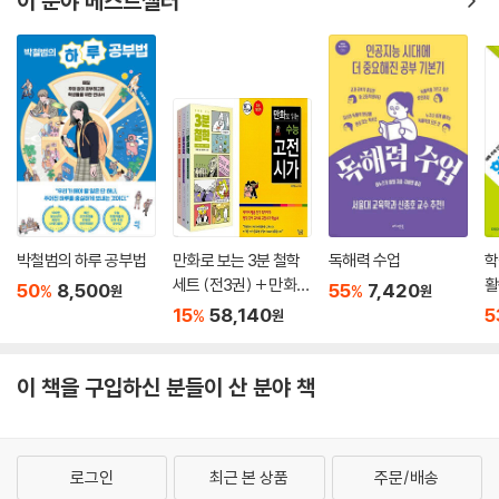
이 분야 베스트셀러
니까요.
_내 인생 최고의 공부하기 좋은 날은 바로 오늘이다
생들이 공부란 ‘귀찮고 재미없는, 그래서 될 수 있는 한 절대로 하고 싶지
---「루틴3. 진짜로 집중한 시간 : 스톱워치」중에서
Beyond Story 칭기즈칸의 편지
않은 일’로 생각할 것이다. 그렇다면 공부는 왜 지겹고 불행한 일일까? 이
책의 저자는 10대들이 ‘목적’과 ‘의미’를 제대로 알지 못한 채, 그저 ‘남과의
성적이 올랐으면 오른 대로, 떨어졌으면 떨어진 대로 나를 돌아보아야 합
11 배우려는 마음이 없으면, 아무리 잘 가르치는 선생님도 소용없다
경쟁’만을 위해 공부하기 때문이라 단언한다. 공부의 참 의미는 ‘성공’이 아
니다. 선생님 탓하면서 숨어버리지 말고요. 그래야 내가 어떤 점이 부족한
_‘어떻게 배우느냐’가 ‘어떻게 가르치느냐’보다 100배 더 중요하다
니라 ‘성장’에 있으며, 내 인생을 준비하고, 나 자신을 알아가고, 내 마음과
지, 무엇을 고쳐야 할지 골똘히 고민해 방법을 찾게 돼요. 중요한 건 ‘어떤
_떨어진 내 성적 두고 선생님 탓하지 마라
친해지는 일이야말로 우리가 공부를 해야 하는 진짜 이유다. 나아가 저자
수업을 듣느냐’가 아니라 ‘어떻게 수업을 듣느냐’입니다. 그러니 성적이 떨
_모든 선생님에게는 반드시 배울 점이 있다
자신 역시 ‘내가 왜 공부하는지’를 깨달은 후에는 ‘무엇을 어떻게 공부해야
어졌다면 ‘내가 듣는 수업’을 바꿀 게 아니라 ‘내가 수업 듣는 방식’을 바꿔
_예의 바름은 똑똑하다는 증거다
하는지’에 대한 해답도 자연스럽게 얻었으며, 저절로 성적까지 빠르게 향
야 합니다. 그게 진짜 제대로 된 대책입니다. 귀하게 볼 줄 아는 ‘안목’과 귀
_‘우리 학교’ 다니는 사람, ‘남의 학교’ 다니는 사람
상하는 기적을 경험했다고 전한다.
하게 받아들일 줄 아는 ‘열린 귀’, 귀하게 느낄 줄 아는 ‘감동’. 이 세 가지만
Beyond Story “도대체 언제까지 날 골탕 먹일 셈이죠?”
박철범의 하루 공부법
만화로 보는 3분 철학
독해력 수업
학
있으면 됩니다. 세상에 원래부터 시시한 수업이란 없어요. 내가 시시하게
공부의 의미를 ‘성장’에 둔 사람은 남과의 경쟁보다 ‘자신과의 경쟁’에 집중
세트 (전3권) + 만화로
활
50
8,500
55
7,420
%
%
원
원
만드는 것뿐이지. 장담합니다. 내가 똑바로 듣기만 한다면 그 어떤 수업이
12 아무나 공부할 수 있는 건 아니었다
보는 수능 고전시가
(
하기 마련이다. 공부를 하며 매일 나아지는 자신의 모습에 감동하고, 새로
15
58,140
5
%
원
라도 반드시 최고의 수업이 되리라는 것을요.
_나는 공부할 수 없었다1. 잭 런던 이야기
운 지식이 머릿속에 쌓여가는 즐거움을 맛보고, 꿈에 한 발자국씩 가까워
---「떨어진 내 성적 두고 선생님 탓하지 마라」중에서
_나는 공부할 수 없었다2. 소피 제르맹 이야기
지는 느낌을 받으며 공부하는 일에 ‘기쁨’을 느낄 수 있다. 한번 앉으면 몇
_나는 공부할 수 없었다3. 프레더릭 더글러스 이야기
이 책을 구입하신 분들이 산 분야 책
시간이고 꼼짝 않겠다는 독한 각오, 내 심장박동 소리가 귀에 들릴 정도의
내가 얼마나 나쁜 자식이었는지 스스로 되물을 때마다 나는 괴로워질 겁니
_나는 공부할 수 없었다4. 이우근 이야기
팽팽한 긴장감, 모르는 내용은 알 때까지 물고 늘어지는 집요함, 나쁜 습관
다. 툭툭 내뱉던 내 말버릇과, 내세웠던 내 자존심과, 쓸데없던 내 반항심을
_우리에게 축복처럼 쏟아진 ‘공부할 기회’
은 모조리 끊어버리겠다는 단호함은 ‘공부의 기쁨’을 아는 사람만이 누릴
후회하게 될 겁니다. 뒤늦게야 깨달을 거예요. 엄마아빠가 넘치도록 주시
Beyond Story 그들의 뒷이야기
수 있는 단단한 마음이다.
로그인
최근 본 상품
주문/배송
던 끈덕진 관심이 얼마나 순수한 사랑이었는지를요. 귀찮던 간섭이 얼마나