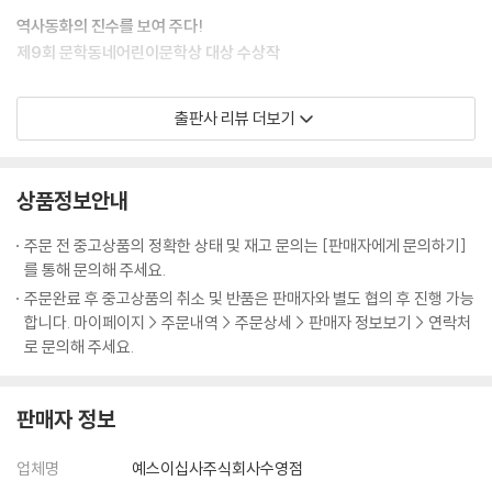
역사동화의 진수를 보여 주다!
제9회 문학동네어린이문학상 대상 수상작
『책과 노니는 집』은 “역사물의 교훈주의를 깨끗하게 뛰어넘어 본격적인
출판사 리뷰 더보기
역사동화의 장을 열고 있다.”는 평을 받으며 문학동네어린이문학상 대상
을 거머쥐었다. 조선 시대 천주교 탄압이라는 역사적 사건을 배경으로 한
이 작품은 필사쟁이의 삶을 통해 사회와 개인의 이데올로기, 지식계층과
상품정보안내
일반 백성들의 생활사 및 문제의식 등을 내밀하면서도 섬세하게 그려내고
있다.
주문 전 중고상품의 정확한 상태 및 재고 문의는 [판매자에게 문의하기]
보통 역사동화들은 어린이 독자를 위한 문학성 향상보다는 업적이 돋보이
를 통해 문의해 주세요.
는 주인공을 내세워 학습적 효과와 연결 지으려는 경우가 많다. 하지만 『책
주문완료 후 중고상품의 취소 및 반품은 판매자와 별도 협의 후 진행 가능
과 노니는 집』은 안일한 구성과 상투적인 이야기 전개를 벗어 던진 독창적
합니다. 마이페이지 > 주문내역 > 주문상세 > 판매자 정보보기 > 연락처
인 역사동화이다. 무엇보다 주인공 ‘문장’의 어린 시절을 통해 어린아이의
로 문의해 주세요.
시각을 끝까지 놓치지 않고 있는 점이 그렇다. 한 아이의 눈으로 혼란에 휩
싸인 시대상을 잔잔하지만 정밀하게 그리고 있다는 것은, 작가의 역사적
판매자 정보
안목과 작가적 내공이 만만치 않음을 의미한다.
고난과 역경 속에서도 밝고 건강하게 살아가는 주인공 장이를 보며, 오늘
업체명
예스이십사주식회사수영점
을 사는 어린이들이 보다 깊고 따듯한 마음으로 우리 사회와 역사에 눈을