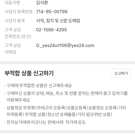
돌릴 수 있을 것으로 기대된다.
대표자명
김석환
사업자 등록번호
714-85-00799
대개 문제적인 역사 시기를 다룰 때 작가는 그 시대 문제를 더 전면으로 드
사업자 종목
서적, 잡지 및 신문 도매업
러내고 싶은 유혹에 끊임없이 시달리기 마련이고 일정 정도는 그 유혹에
고객 상담
02-1566-4295
넘어가기도 한다. 그러나 이 작품의 작가는 그러한 유혹에서 냉정하게 느
전화번호(유선)
껴질 정도로 벗어나 있다. 장이라는 어린아이가 보고 이해할 수 있는 범위
고객 상담
G_yes24off06@yes24.com
에서 정확하게 그 시대 삶을 그리고 있다. 상당한 문학적 훈련의 결과라 여
이메일
겨졌다._심사평 중에서
부적합 상품 신고하기
신고하기
천주교 탄압, 그리고 필사쟁이의 굴곡 많은 삶
조선 시대에 중요한 사건 가운데 하나가 서학(천주학) 금단이다. 서학은
구매에 부적합한 상품은 신고해주세요.
명나라에서 들여온 『천주실의』라는 책이 전파되면서 나중에는 신앙으로
구매하신 상품의 상태, 배송, 취소 및 반품 문의는 판매자 묻고 답하기를
까지 받아들여졌으며 상민, 부녀자, 기생, 양반 등 신분에 상관없이 퍼져
이용해주세요.
나갔다. 서학에서는 세상 모든 사람의 평등을 주장하고 제사 의식 등을 금
상품정보 부정확(카테고리 오등록/상품오등록/상품정보 오등록/기타
지하며 기존 성리학 중심의 사회를 부정했다. 이때 나라에서는 서학, 천주
허위등록) 부적합 상품(청소년 유해물품/기타 법규위반 상품)
교를 쫓는 건 기존 질서를 무너뜨리고 잘못된 문화를 전파하는 거라 여겨
전자상거래에 어긋나는 판매사례: 직거래 유도
가혹한 탄압을 일삼게 되었다.
『책과 노니는 집』은 이러한 시대적 상황을 중심으로 이야기가 전개된다.