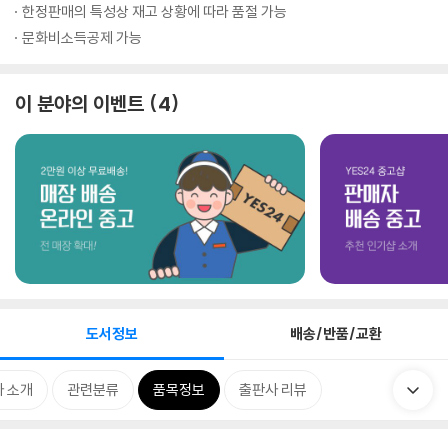
한정판매의 특성상 재고 상황에 따라 품절 가능
문화비소득공제 가능
이 분야의 이벤트
4
도서정보
배송/반품/교환
 소개
관련분류
품목정보
출판사 리뷰