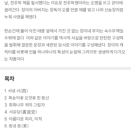
날, 천주학 책을 필사했다는 이유로 천주학쟁이라는 오명을 쓰고 관아에
끌려간다. 장이의 아버지는 장독이 오를 만큼 매를 맞고 나와 산송장처럼
누워 사경을 헤맨다.
한순간에 불어 닥친 태풍 앞에서 가진 것 없는 장이네 부자는 속수무책일
수밖에 없다. 이와 같은 이야기를 역사적 사실을 바탕으로 탄탄한 구성력
을 발휘해 깔끔한 문장과 세련된 묘사로 이야기를 구성해냈다. 장이의 캐
릭터를 비롯해 인물 하나하나의 특성이 눈앞에 그려지듯 생생하게 다가오
는 작품이다.
목차
1. 서녘 서(西)
2. 복숭아꽃 오얏꽃 핀 동산
3. 회화나무 위의 그림자
4. 서유당(書遊堂)
5. 아름다운 피리, 미적
6. 동녘 동(東)