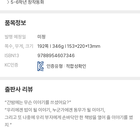
5-6학년 창작동화
품목정보
발행 예정일
미정
쪽수, 무게, 크기
192쪽 | 346g | 153*220*13mm
ISBN13
9788954607346
KC인증
인증유형 : 적합성확인
출판사 리뷰
“간밤에는 무슨 이야기를 쓰셨어요?”
“우리에겐 밥이 될 이야기, 누군가에겐 동무가 될 이야기,
그리고 또 나중에 우리 부자에게 손바닥만 한 책방을 열어 줄 이야기를 썼
지.”