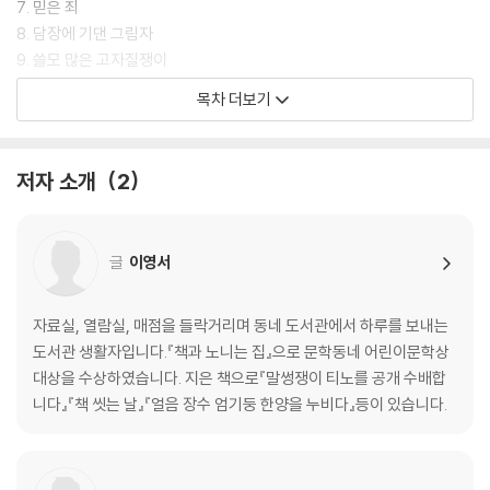
7. 믿은 죄
8. 담장에 기댄 그림자
9. 쓸모 많은 고자질쟁이
10. 필사쟁이, 장이
목차 더보기
11. 마음 시중
12. 봄밤의 이야기 연회
13. 해 기우는 서쪽 창
저자 소개
2
14. 낙심이
15. 책과 노니는 집
글
이영서
심사평 : 새로운 역사동화의 장을 열다
자료실, 열람실, 매점을 들락거리며 동네 도서관에서 하루를 보내는
도서관 생활자입니다.『책과 노니는 집』으로 문학동네 어린이문학상
대상을 수상하였습니다. 지은 책으로『말썽쟁이 티노를 공개 수배합
니다』『책 씻는 날』『얼음 장수 엄기둥 한양을 누비다』등이 있습니다.