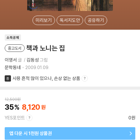
미리보기
독서지도안
공유하기
소득공제
책과 노니는 집
중고도서
이영서
글
김동성
그림
문학동네
2009.01.09.
사용 흔적 많이 있으나, 손상 없는 상품
중
12,500
원
35
8,120
YES포인트
0원
앱 다운 시 1천원 상품권