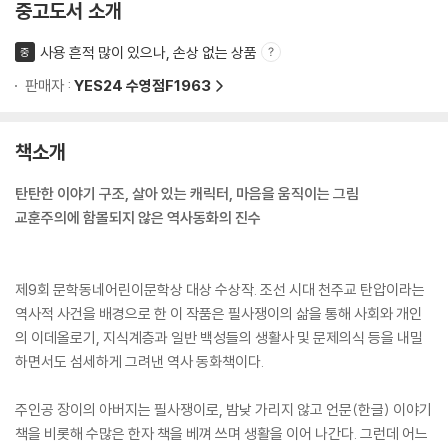
중고도서 소개
사용 흔적 많이 있으나, 손상 없는 상품
중
판매자 :
YES24 수영점F1963
책소개
탄탄한 이야기 구조, 살아 있는 캐릭터, 마음을 움직이는 그림
교훈주의에 함몰되지 않은 역사동화의 진수
제9회 문학동네어린이문학상 대상 수상작. 조선 시대 천주교 탄압이라는
역사적 사건을 배경으로 한 이 작품은 필사쟁이의 삶을 통해 사회와 개인
의 이데올로기, 지식계층과 일반 백성들의 생활사 및 문제의식 등을 내밀
하면서도 섬세하게 그려낸 역사 동화책이다.
주인공 장이의 아버지는 필사쟁이로, 밤낮 가리지 않고 언문(한글) 이야기
책을 비롯해 수많은 한자 책을 베껴 쓰며 생활을 이어 나간다. 그런데 어느