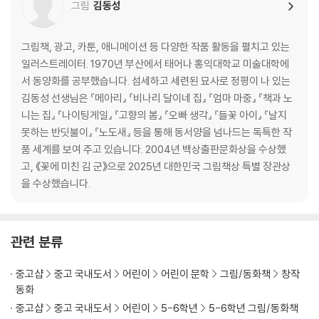
그림
김동성
그림책, 광고, 카툰, 애니메이션 등 다양한 작품 활동을 펼치고 있는
일러스트레이터. 1970년 부산에서 태어나 홍익대학교 미술대학에
서 동양화를 공부했습니다. 섬세하고 세련된 묘사로 정평이 나 있는
김동성 선생님은 『메아리』 『비나리 달이네 집』 『엄마 마중』 『책과 노
니는 집』 『나이팅게일』 『고향의 봄』 『오빠 생각』 『들꽃 아이』 『날지
못하는 반딧불이』 『노도새』 등을 통해 동서양을 넘나드는 독특한 작
품 세계를 보여 주고 있습니다. 2004년 백상출판문화상을 수상했
고, 《꽃에 미친 김 군》으로 2025년 대한민국 그림책상 특별 장관상
을 수상했습니다.
관련 분류
중고샵
중고 국내도서
어린이
어린이 문학
그림/동화책
창작
동화
중고샵
중고 국내도서
어린이
5-6학년
5-6학년 그림/동화책