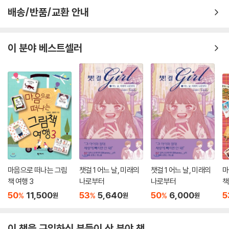
주인공 장이의 아버지는 필사쟁이로, 밤낮 가리지 않고 언문(한글) 이야기
배송/반품/교환 안내
책을 비롯해 수많은 한자 책을 베껴 쓰며 생활을 이어 나간다. 그런데 어느
날, 천주학 책을 필사했다는 이유로 천주학쟁이라는 오명을 쓰고 관아에
끌려간다. 천주학 책을 사간 사람들에 대한 신의를 끝까지 지키며 장이의
이 분야 베스트셀러
아버지는 장독이 오를 만큼 매를 맞고 나와 산송장처럼 누워 사경을 헤맨
다. 이처럼 아버지와 장이에게 ‘필사’라는 일은 꿈과 시련을 동시에 안겨 주
는 것이다. 손이 펴지지 않을 정도로 밤새 필사를 하며 꿈을 잃지 않았던 아
버지. 한순간에 불어 닥친 태풍 앞에서 가진 것 없는 장이네 부자는 속수무
책일 수밖에 없다.
책방 심부름꾼 장이, 세상 밖에 발을 내딛다
장이는 책방 주인 최 서쾌의 말에 따라 책방 심부름꾼 생활을 시작한다. 새
로 들어온 이야기책을 정리하고, 주문 받은 책들을 배달하며 장이는 바쁜
마음으로 떠나는 그림
챗걸 1 어느 날, 미래의
챗걸 1 어느 날, 미래의
마
나날을 보낸다. 외롭고 고된 생활 속에서도 늘 호기심 가득한 눈으로 세상
책 여행 3
나로부터
나로부터
책
을 보며 영특하고 의젓하게 성장해 나간다.
50
11,500
53
5,640
50
6,000
5
%
%
%
원
원
원
장이는 최 서쾌의 심부름으로 홍 교리를 찾아가게 된다. 홍 교리는 조선에
서 알아주는 수재로 일찍이 높은 벼슬을 받은, 장이 같은 사람이 쉽게 만날
이 책을 구입하신 분들이 산 분야 책
수 없는 대단한 사람인 것이다. 홍 교리의 서고를 찾아 사랑으로 간 장이는