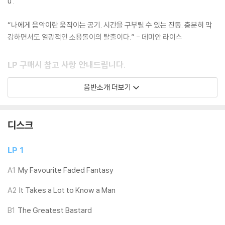
u’.
“나에게 음악이란 움직이는 공기. 시간을 구부릴 수 있는 진동. 충분히 막
강하면서도 열광적인 소용돌이의 탈출이다.” - 데미안 라이스
LP 구매시 참고 사항 안내드립니다.
※ 재킷/구성품/포장 상태
음반소개 더보기
1) 제작/배송 과정에 따라 경미한 재킷 주름, 모서리 눌림, 갈라짐이 발생
할 수 있으며 속지(이너 슬리브)는 디스크와의 접촉으로 인해 갈라질 수
있습니다.
디스크
외관상 불량 확인되는 상품을 개봉 시엔 반품/교환 처리 불가합니다.
2) 디스크 라벨은 공정상 매끄럽게 부착되지 않을 수도 있으며 겉포장 비
LP 1
닐은 품질보증대상이 아닙니다.
3) 일본 제작 LP는 대부분 겉비닐이 밀봉되어 있지 않습니다.
A1
My Favourite Faded Fantasy
4) 디지털 다운로드 코드는 본사에서 공지 없이 증정 종료될 수 있습니다.
A2
It Takes a Lot to Know a Man
※ 재생 불량
B1
The Greatest Bastard
1) 침압 조절 기능이 없는 턴테이블을 사용하시는 경우, (주로 올인원 형태