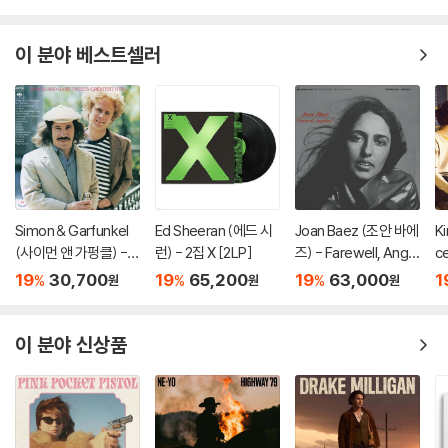
이 분야 베스트셀러
Simon & Garfunkel
Ed Sheeran (에드 시
Joan Baez (조안 바에
K
(사이먼 앤 가펑클) - G
런) - 2집 X [2LP]
즈) - Farewell, Angel
c
reatest Hits [LP]
ina [LP]
언
19
30,700
19
65,200
19
63,000
1
%
%
%
원
원
원
E
이 분야 신상품