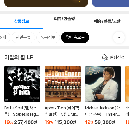
리뷰/한줄평
상품정보
배송/반품/교환
0
소개
관련분류
품목정보
음반 속으로
이달의 팝 LP
알림신청
De La Soul (델 라 소
Aphex Twin (에이펙
Michael Jackson (마
바
울) - Stakes Is High
스 트윈) - 5집 Drukqs
이클 잭슨) - Thriller
레
[컬러 4LP]
[4LP]
[레드 앤 블랙 마블 LP]
B
19
257,400
19
115,300
19
59,300
1
%
%
%
원
원
원
il