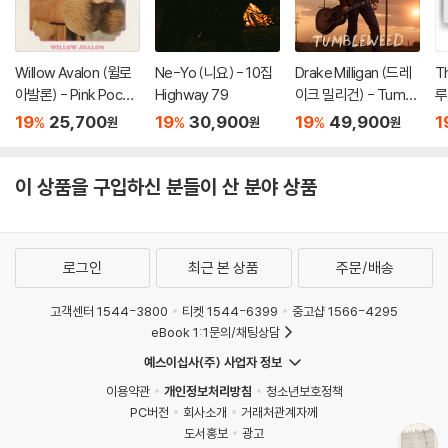
Willow Avalon (윌로
Ne-Yo (니요) - 10집
Drake Milligan (드레
T
아발론) - Pink Pocke
Highway 79
이크 밀리건) - Tumbl
루
t Pistol
eweed [커스타드 컬
g
19
25,700
19
30,900
19
49,900
1
%
%
%
원
원
원
러 LP]
프
이 상품을 구입하신 분들이 산 분야 상품
로그인
최근 본 상품
주문/배송
고객센터 1544-3800
티켓 1544-6399
중고샵 1566-4295
eBook 1:1문의/채팅상담
예스이십사(주) 사업자 정보
이용약관
개인정보처리방침
청소년보호정책
PC버전
회사소개
거래처관계자께
도서홍보
광고