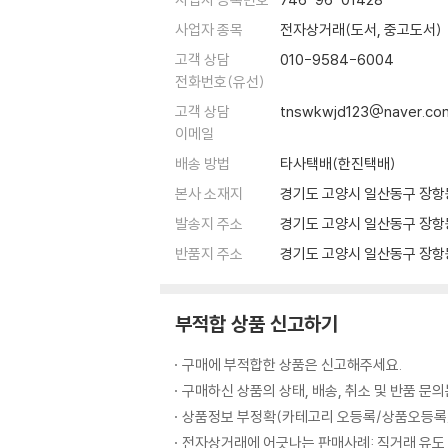
사업자 종목
전자상거래(도서, 중고도서)
고객 상담
010-9584-6004
전화번호(유선)
고객 상담
tnswkwjd123@naver.co
이메일
배송 방법
타사택배(한진택배)
본사 소재지
경기도 고양시 일산동구 장항동
발송지 주소
경기도 고양시 일산동구 장항동
반품지 주소
경기도 고양시 일산동구 장항동
부적합 상품 신고하기
구매에 부적합한 상품은 신고해주세요.
구매하신 상품의 상태, 배송, 취소 및 반품 문
상품정보 부정확(카테고리 오등록/상품오등록/
전자상거래에 어긋나는 판매사례: 직거래 유도