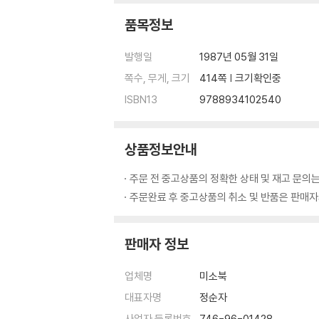
품목정보
발행일
1987년 05월 31일
쪽수, 무게, 크기
414쪽 | 크기확인중
ISBN13
9788934102540
상품정보안내
주문 전 중고상품의 정확한 상태 및 재고 문의는
주문완료 후 중고상품의 취소 및 반품은 판매자와
판매자 정보
업체명
미소북
대표자명
정순자
사업자 등록번호
746-96-01428