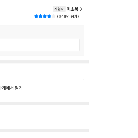
미소북
사업자
649명 평가
가게에서 팔기