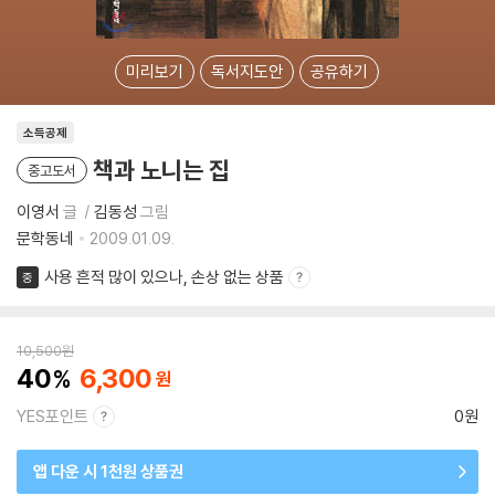
미리보기
독서지도안
공유하기
소득공제
책과 노니는 집
중고도서
이영서
글
김동성
그림
문학동네
2009.01.09.
사용 흔적 많이 있으나, 손상 없는 상품
중
10,500
원
40
6,300
YES포인트
0원
앱 다운 시 1천원 상품권