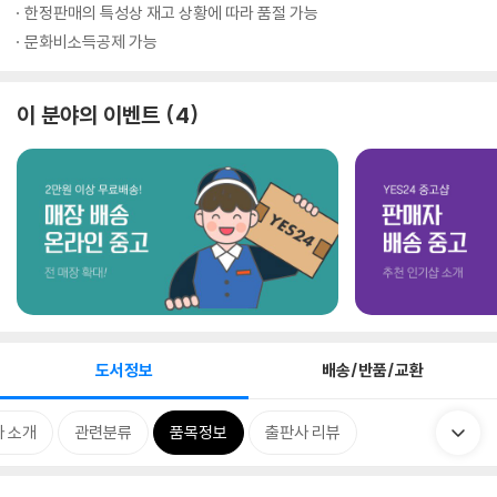
한정판매의 특성상 재고 상황에 따라 품절 가능
문화비소득공제 가능
이 분야의 이벤트
4
도서정보
배송/반품/교환
 소개
관련분류
품목정보
출판사 리뷰