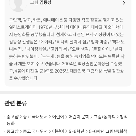
그림
김동성
그림책, 광고, 카툰, 애니메이션 등 다양한 작품 활동을 펼치고 있는
일러스트레이터. 1970년 부산에서 태어나 홍익대학교 미술대학에
서 동양화를 공부했습니다. 섬세하고 세련된 묘사로 정평이 나 있는
김동성 선생님은 『메아리』 『비나리 달이네 집』 『엄마 마중』 『책과 노
니는 집』 『나이팅게일』 『고향의 봄』 『오빠 생각』 『들꽃 아이』 『날지
못하는 반딧불이』 『노도새』 등을 통해 동서양을 넘나드는 독특한 작
품 세계를 보여 주고 있습니다. 2004년 백상출판문화상을 수상했
고, 《꽃에 미친 김 군》으로 2025년 대한민국 그림책상 특별 장관상
을 수상했습니다.
관련 분류
중고샵
중고 국내도서
어린이
어린이 문학
그림/동화책
창작
동화
중고샵
중고 국내도서
어린이
5-6학년
5-6학년 그림/동화책