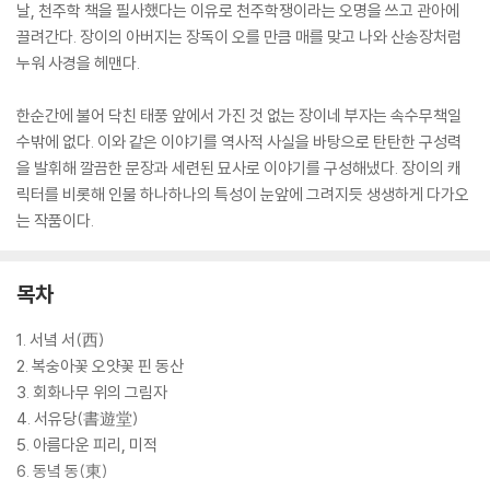
날, 천주학 책을 필사했다는 이유로 천주학쟁이라는 오명을 쓰고 관아에
끌려간다. 장이의 아버지는 장독이 오를 만큼 매를 맞고 나와 산송장처럼
누워 사경을 헤맨다.
한순간에 불어 닥친 태풍 앞에서 가진 것 없는 장이네 부자는 속수무책일
수밖에 없다. 이와 같은 이야기를 역사적 사실을 바탕으로 탄탄한 구성력
을 발휘해 깔끔한 문장과 세련된 묘사로 이야기를 구성해냈다. 장이의 캐
릭터를 비롯해 인물 하나하나의 특성이 눈앞에 그려지듯 생생하게 다가오
는 작품이다.
목차
1. 서녘 서(西)
2. 복숭아꽃 오얏꽃 핀 동산
3. 회화나무 위의 그림자
4. 서유당(書遊堂)
5. 아름다운 피리, 미적
6. 동녘 동(東)