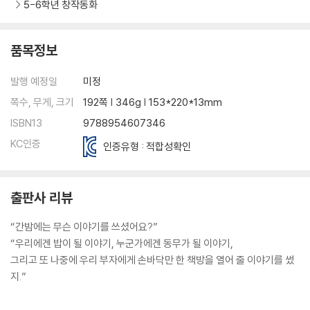
5-6학년 창작동화
품목정보
발행 예정일
미정
쪽수, 무게, 크기
192쪽 | 346g | 153*220*13mm
ISBN13
9788954607346
KC인증
인증유형 : 적합성확인
출판사 리뷰
“간밤에는 무슨 이야기를 쓰셨어요?”
“우리에겐 밥이 될 이야기, 누군가에겐 동무가 될 이야기,
그리고 또 나중에 우리 부자에게 손바닥만 한 책방을 열어 줄 이야기를 썼
지.”