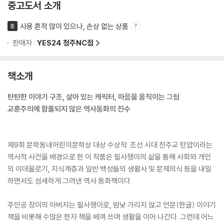
중고도서 소개
사용 흔적 많이 있으나, 손상 없는 상품
중
판매자 :
YES24 청주NC점
책소개
탄탄한 이야기 구조, 살아 있는 캐릭터, 마음을 움직이는 그림
교훈주의에 함몰되지 않은 역사동화의 진수
제9회 문학동네어린이문학상 대상 수상작. 조선 시대 천주교 탄압이라는
역사적 사건을 배경으로 한 이 작품은 필사쟁이의 삶을 통해 사회와 개인
의 이데올로기, 지식계층과 일반 백성들의 생활사 및 문제의식 등을 내밀
하면서도 섬세하게 그려낸 역사 동화책이다.
주인공 장이의 아버지는 필사쟁이로, 밤낮 가리지 않고 언문(한글) 이야기
책을 비롯해 수많은 한자 책을 베껴 쓰며 생활을 이어 나간다. 그런데 어느