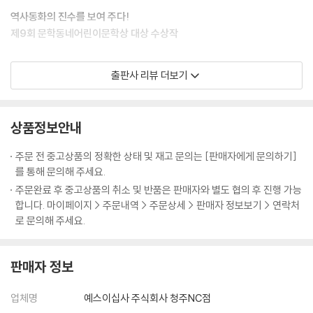
역사동화의 진수를 보여 주다!
제9회 문학동네어린이문학상 대상 수상작
『책과 노니는 집』은 “역사물의 교훈주의를 깨끗하게 뛰어넘어 본격적인
출판사 리뷰 더보기
역사동화의 장을 열고 있다.”는 평을 받으며 문학동네어린이문학상 대상
을 거머쥐었다. 조선 시대 천주교 탄압이라는 역사적 사건을 배경으로 한
이 작품은 필사쟁이의 삶을 통해 사회와 개인의 이데올로기, 지식계층과
상품정보안내
일반 백성들의 생활사 및 문제의식 등을 내밀하면서도 섬세하게 그려내고
있다.
주문 전 중고상품의 정확한 상태 및 재고 문의는 [판매자에게 문의하기]
보통 역사동화들은 어린이 독자를 위한 문학성 향상보다는 업적이 돋보이
를 통해 문의해 주세요.
는 주인공을 내세워 학습적 효과와 연결 지으려는 경우가 많다. 하지만 『책
주문완료 후 중고상품의 취소 및 반품은 판매자와 별도 협의 후 진행 가능
과 노니는 집』은 안일한 구성과 상투적인 이야기 전개를 벗어 던진 독창적
합니다. 마이페이지 > 주문내역 > 주문상세 > 판매자 정보보기 > 연락처
인 역사동화이다. 무엇보다 주인공 ‘문장’의 어린 시절을 통해 어린아이의
로 문의해 주세요.
시각을 끝까지 놓치지 않고 있는 점이 그렇다. 한 아이의 눈으로 혼란에 휩
싸인 시대상을 잔잔하지만 정밀하게 그리고 있다는 것은, 작가의 역사적
판매자 정보
안목과 작가적 내공이 만만치 않음을 의미한다.
고난과 역경 속에서도 밝고 건강하게 살아가는 주인공 장이를 보며, 오늘
업체명
예스이십사 주식회사 청주NC점
을 사는 어린이들이 보다 깊고 따듯한 마음으로 우리 사회와 역사에 눈을