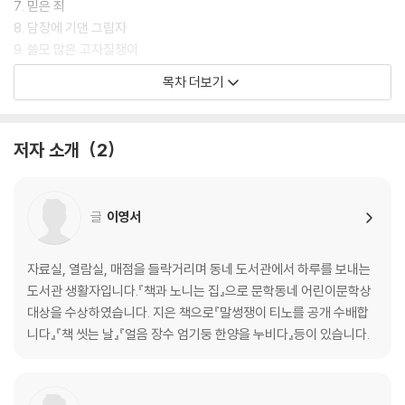
7. 믿은 죄
8. 담장에 기댄 그림자
9. 쓸모 많은 고자질쟁이
10. 필사쟁이, 장이
목차 더보기
11. 마음 시중
12. 봄밤의 이야기 연회
13. 해 기우는 서쪽 창
저자 소개
2
14. 낙심이
15. 책과 노니는 집
글
이영서
심사평 : 새로운 역사동화의 장을 열다
자료실, 열람실, 매점을 들락거리며 동네 도서관에서 하루를 보내는
도서관 생활자입니다.『책과 노니는 집』으로 문학동네 어린이문학상
대상을 수상하였습니다. 지은 책으로『말썽쟁이 티노를 공개 수배합
니다』『책 씻는 날』『얼음 장수 엄기둥 한양을 누비다』등이 있습니다.