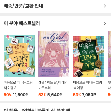
주인공 장이의 아버지는 필사쟁이로, 밤낮 가리지 않고 언문(한글) 이야기
배송/반품/교환 안내
책을 비롯해 수많은 한자 책을 베껴 쓰며 생활을 이어 나간다. 그런데 어느
날, 천주학 책을 필사했다는 이유로 천주학쟁이라는 오명을 쓰고 관아에
끌려간다. 천주학 책을 사간 사람들에 대한 신의를 끝까지 지키며 장이의
이 분야 베스트셀러
아버지는 장독이 오를 만큼 매를 맞고 나와 산송장처럼 누워 사경을 헤맨
다. 이처럼 아버지와 장이에게 ‘필사’라는 일은 꿈과 시련을 동시에 안겨 주
는 것이다. 손이 펴지지 않을 정도로 밤새 필사를 하며 꿈을 잃지 않았던 아
버지. 한순간에 불어 닥친 태풍 앞에서 가진 것 없는 장이네 부자는 속수무
책일 수밖에 없다.
책방 심부름꾼 장이, 세상 밖에 발을 내딛다
장이는 책방 주인 최 서쾌의 말에 따라 책방 심부름꾼 생활을 시작한다. 새
로 들어온 이야기책을 정리하고, 주문 받은 책들을 배달하며 장이는 바쁜
마음으로 떠나는 그림
챗걸 1 어느 날, 미래의
마음으로 떠나는 그림
챗
나날을 보낸다. 외롭고 고된 생활 속에서도 늘 호기심 가득한 눈으로 세상
책 여행 3
나로부터
책 여행
나
을 보며 영특하고 의젓하게 성장해 나간다.
50
11,500
53
5,640
53
7,050
5
%
%
%
원
원
원
장이는 최 서쾌의 심부름으로 홍 교리를 찾아가게 된다. 홍 교리는 조선에
서 알아주는 수재로 일찍이 높은 벼슬을 받은, 장이 같은 사람이 쉽게 만날
이 책을 구입하신 분들이 산 분야 책
수 없는 대단한 사람인 것이다. 홍 교리의 서고를 찾아 사랑으로 간 장이는