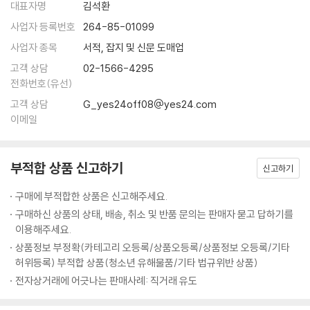
돌릴 수 있을 것으로 기대된다.
대표자명
김석환
사업자 등록번호
264-85-01099
대개 문제적인 역사 시기를 다룰 때 작가는 그 시대 문제를 더 전면으로 드
사업자 종목
서적, 잡지 및 신문 도매업
러내고 싶은 유혹에 끊임없이 시달리기 마련이고 일정 정도는 그 유혹에
고객 상담
02-1566-4295
넘어가기도 한다. 그러나 이 작품의 작가는 그러한 유혹에서 냉정하게 느
전화번호(유선)
껴질 정도로 벗어나 있다. 장이라는 어린아이가 보고 이해할 수 있는 범위
고객 상담
G_yes24off08@yes24.com
에서 정확하게 그 시대 삶을 그리고 있다. 상당한 문학적 훈련의 결과라 여
이메일
겨졌다._심사평 중에서
부적합 상품 신고하기
신고하기
천주교 탄압, 그리고 필사쟁이의 굴곡 많은 삶
조선 시대에 중요한 사건 가운데 하나가 서학(천주학) 금단이다. 서학은
구매에 부적합한 상품은 신고해주세요.
명나라에서 들여온 『천주실의』라는 책이 전파되면서 나중에는 신앙으로
구매하신 상품의 상태, 배송, 취소 및 반품 문의는 판매자 묻고 답하기를
까지 받아들여졌으며 상민, 부녀자, 기생, 양반 등 신분에 상관없이 퍼져
이용해주세요.
나갔다. 서학에서는 세상 모든 사람의 평등을 주장하고 제사 의식 등을 금
상품정보 부정확(카테고리 오등록/상품오등록/상품정보 오등록/기타
지하며 기존 성리학 중심의 사회를 부정했다. 이때 나라에서는 서학, 천주
허위등록) 부적합 상품(청소년 유해물품/기타 법규위반 상품)
교를 쫓는 건 기존 질서를 무너뜨리고 잘못된 문화를 전파하는 거라 여겨
전자상거래에 어긋나는 판매사례: 직거래 유도
가혹한 탄압을 일삼게 되었다.
『책과 노니는 집』은 이러한 시대적 상황을 중심으로 이야기가 전개된다.