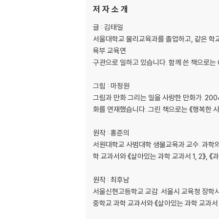
저 자 소 개
*빛의 반사와 굴절
02 빛의 색과 에너지
글 : 김태일
*흑백 무늬에서 색깔이 보인다고?
서울대학교 물리교육과를 졸업하고, 같은 학교
03 빛을 인식하는 눈
육부 교육연
04 물질이 내는 빛
구관으로 일하고 있습니다. 함께 쓴 책으로는 《살
*착시 현상으로 생긴 일들
4 에너지
그림 : 마정원
01 일이란 무엇일까?
그림과 만화 그리는 일을 사랑한 만화가. 20
02 에너지란 무엇일까?
화를 연재했습니다. 그린 책으로는 《행복한 사회
*튀지 않는 탁구공
03 에너지 보존의 법칙
원작 : 홍준의
*사람이 할 수 있는 일의 양은 얼마나 될까?
서원대학교 사범대학 생물교육과 교수. 과학의
04 에너지 전환과 열에너지
학 교과서와 《살아있는 과학 교과서 1, 2》, 《
05 신재생 에너지
*영구 기관을 만들 수 있을까?
원작 : 최후남
서울신현고등학교 교감. 서울시 교육청 장학
세상을 빛낸 과학, 과학자들
중학교 과학 교과서와 《살아있는 과학 교과서 1