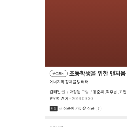
초등학생을 위한 맨처음 
중고도서
에너지의 정체를 밝혀라
김태일
글
마정원
그림
홍준의
,
최후남
,
고현
휴먼어린이
2016.09.30.
새 상품에 가까운 상품
최상