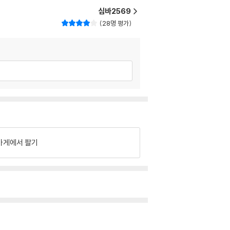
심바2569
28명 평가
가게에서 팔기