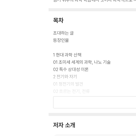
목차
초대하는 글
등장인물
1 현대 과학 산책
01 초미세 세계의 과학, 나노 기술
02 특수 상대성 이론
2 전기와 자기
01 정전기의 발견
02 흐르는 전기, 전류
*비둘기가 우체부가 된 사연
03 전기와 자기의 만남
*못 팽이를 만들어 보자!
04 전자기파의 발견
저자 소개
3 빛
01 빛의 성질