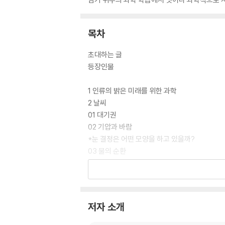
목차
초대하는 글
등장인물
1 인류의 밝은 미래를 위한 과학
2 날씨
01 대기권
02 기압과 바람
*눈 결정은 어떤 모양을 하고 있을까?
03 물의 순환
04 기후와 생물
*세계의 기후와 사람들
05 일기 예보
*이상 기후의 주범, 지구 온난화
저자 소개
06 지구 내부의 열 순환
*지구 내부의 층상 구조