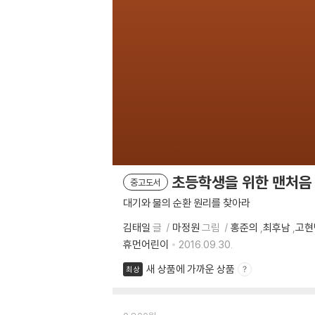
초등학생을 위한 맨처음 
중고도서
대기와 물의 순환 원리를 찾아라
김태일
글
마정원
그림
홍준의
,
최후남
,
고현
휴먼어린이
2016.09.30.
새 상품에 가까운 상품
최상