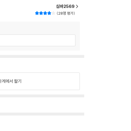
심바2569
28명 평가
가게에서 팔기