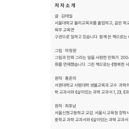
저 자 소 개
3 바다
01 해수의 성분
글 : 김태일
*챌린저호와 염류의 성분 조사
서울대학교 물리교육과를 졸업하고, 같은 학교
02 해류란 무엇일까?
육부 교육연
*무지개 물탑 쌓기
구관으로 일하고 있습니다. 함께 쓴 책으로는 《살
03 조류란 무엇일까?
04 해양 생물
그림 : 마정원
*극한 환경 속에서 생물들은 어떻게 살까?
그림과 만화 그리는 일을 사랑한 만화가. 20
05 바닷속에 숨겨진 자원들
화를 연재했습니다. 그린 책으로는 《행복한 사회
세상을 빛낸 과학, 과학자들
원작 : 홍준의
서원대학교 사범대학 생물교육과 교수. 과학의
학 교과서와 《살아있는 과학 교과서 1, 2》, 《
원작 : 최후남
서울신현고등학교 교감. 서울시 교육청 장학
중학교 과학 교과서와 《살아있는 과학 교과서 1