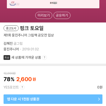
미리보기
공유하기
핑크 토요일
중고도서
제1회 웅진주니어 그림책 공모전 입상
김혜진
글그림
웅진주니어
2019.01.02.
새 상품에 가까운 상품
최상
12,000
원
78
2,600
YES포인트
0원
앱 다운 시 1천원 상품권