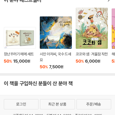
장난꾸러기 메메 세트
시인 아저씨, 국수 드세
코코와 샘 : 겨울잠 작전
해
요
50
15,000
50
6,000
5
%
%
원
원
50
7,500
%
원
이 책을 구입하신 분들이 산 분야 책
로그인
최근 본 상품
주문/배송