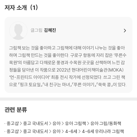
저자 소개
1
글그림
김혜진
그림책 보는 것을 좋아하고 그림책에 대해 이야기 나누는 것을 좋아
하며 그림책 만드는 것을 좋아한다. 구로구 항동에 자리 잡은 ‘푸른수
목원’의 아름답고 다채로운 풍경과 수목원 곳곳을 산책하며 느낀 감
정들을 담아낸 이 작품으로 2022년 현대어린이책미술관(MOKA)
‘언-프린티드 아이디어’ 최종 전시 작가에 선정되었다. 쓰고 그린 책
으로 『핑크 토요일』『내 친구는 마녀』『푸른 이야기』『쑥쑥 콩』이 있다.
관련 분류
중고샵
중고 국내도서
유아
유아 그림책
유아 그림/동화책
중고샵
중고 국내도서
유아
4-6세
4-6세 우리나라 그림책