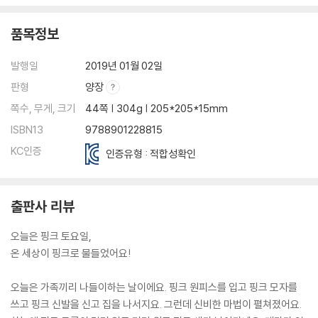
품목정보
발행일
2019년 01월 02일
판형
양장
쪽수, 무게, 크기
44쪽 | 304g | 205*205*15mm
ISBN13
9788901228815
KC인증
인증유형 : 적합성확인
출판사 리뷰
오늘은 핑크 토요일,
온 세상이 핑크로 물들었어요!
오늘은 가족끼리 나들이하는 날이에요. 핑크 원피스를 입고 핑크 모자를
쓰고 핑크 신발을 신고 집을 나서지요. 그런데 신비한 마법이 펼쳐졌어요.