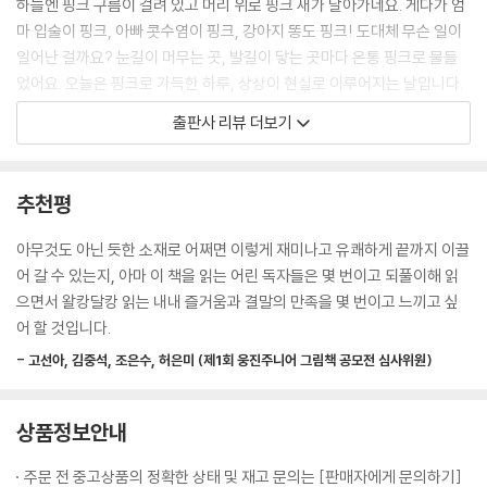
하늘엔 핑크 구름이 걸려 있고 머리 위로 핑크 새가 날아가네요. 게다가 엄
마 입술이 핑크, 아빠 콧수염이 핑크, 강아지 똥도 핑크! 도대체 무슨 일이
일어난 걸까요? 눈길이 머무는 곳, 발길이 닿는 곳마다 온통 핑크로 물들
었어요. 오늘은 핑크로 가득한 하루, 상상이 현실로 이루어지는 날입니다.
출판사 리뷰 더보기
특별한 상상을 마음에 품은 이들을 위한 다정한 공감
추천평
아이가 발견한 핑크 구름은 어느새 엄마, 아빠에게도 옮겨갑니다. 좋아하
는 것에 온통 마음을 빼앗긴 아이의 상상이 현실 속에 펼쳐지고, 그 세계에
아무것도 아닌 듯한 소재로 어쩌면 이렇게 재미나고 유쾌하게 끝까지 이끌
가족이 기꺼이 동참하기로 한 것입니다. 우리의 상상은 누군가의 지지와
어 갈 수 있는지, 아마 이 책을 읽는 어린 독자들은 몇 번이고 되풀이해 읽
응원이 있을 때 더욱 빛을 발합니다. 핑크 구름을 발견한 아이의 시선에 가
으면서 왈캉달캉 읽는 내내 즐거움과 결말의 만족을 몇 번이고 느끼고 싶
족들이 함께하면서 온 세상이 핑크로 물든 것처럼 말입니다. 내가 좋아하
어 할 것입니다.
는 것을 누군가가 함께 바라봐 주는 것만큼 강력한 공감이 또 있을까요?
- 고선아, 김중석, 조은수, 허은미 (제1회 웅진주니어 그림책 공모전 심사위원)
〈핑크 토요일〉은 아이들에게는 즐거움과 공감을, 어른들에게는 아이를 위
한 유연한 사고와 응원이 필요하다는 사실을 일깨웁니다. 특별한 상상을
마음에 품은 모든 이들에게 사랑스럽고 다정한 응원을 가득 전하는 그림책
상품정보안내
입니다.
주문 전 중고상품의 정확한 상태 및 재고 문의는 [판매자에게 문의하기]