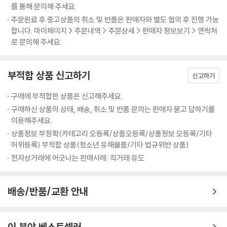
를 통해 문의해 주세요.
시선을 사로잡는 감각적인 핑크가 돋보이는 그림책
주문완료 후 중고상품의 취소 및 반품은 판매자와 별도 협의 후 진행 가능
합니다. 마이페이지 > 주문내역 > 주문상세 > 판매자 정보보기 > 연락처
로 문의해 주세요.
〈핑크 토요일〉은 핑크로 점점이 물들어 가는 세상을 감각적인 그림으로 보
여 줍니다. 간결한 텍스트와 다채로운 핑크 구성이 더해져 독자들의 눈과
마음을 사로잡습니다. 핑크로 물든 가족의 얼굴을 대담하게 배치하여 직접
부적합 상품 신고하기
신고하기
들여다보는 듯한 느낌을 주고, 핑크 꼬리를 가진 고양이들은 과감한 사선
배치를 통해 뜻밖의 리듬감을 선사합니다. 몽글몽글 피어나는 핑크 구름,
구매에 부적합한 상품은 신고해주세요.
마치 아이스크림 같은 핑크 강아지 똥, 촤르르 솟아오르는 핑크 물방울은
구매하신 상품의 상태, 배송, 취소 및 반품 문의는 판매자 묻고 답하기를
그림을 보는 재미를 더하지요. 특히 온 세상이 핑크로 뒤덮이는 장면은 혼
이용해주세요.
자만의 상상이 세상 모두에게 전해지는 아름다운 장면입니다.
상품정보 부정확(카테고리 오등록/상품오등록/상품정보 오등록/기타
허위등록) 부적합 상품(청소년 유해물품/기타 법규위반 상품)
〈핑크 토요일〉은 무한히 확장되는 아이의 반짝이는 상상을 사랑스러운 핑
전자상거래에 어긋나는 판매사례: 직거래 유도
크로 표현한 상상 그림책입니다. 또한 핑크로 덧칠한 매력적인 색깔 그림
책이기도 합니다. 자신만의 상상 속에서 구름은 어떤 색인지, 달걀은 어떤
색인지, 강아지 똥은 어떤 색인지 즐겁게 상상해 보세요.
배송/반품/교환 안내
이 분야 베스트셀러