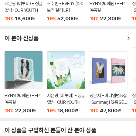
서은광 (비투비) - 싱글
소수빈 - EVERY [아이
HYNN (박혜원) - EP :
정
앨범 : OUR YOUTH
보리 컬러 LP]
여름결
: 
T
19
18,600
19
52,000
19
22,300
1
%
%
%
원
원
원
이 분야 신상품
HYNN (박혜원) - EP :
서은광 (비투비) - 싱글
정은지 - 미니앨범 5집
정
여름결
앨범 : OUR YOUTH
: Summer, I [2종 SE
: 
T]
19
22,300
19
18,600
19
47,800
1
%
%
%
원
원
원
이 상품을 구입하신 분들이 산 분야 상품