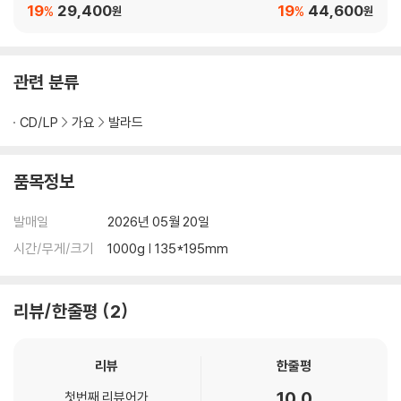
T
사랑 [투명 레드 컬러 L
19
29,400
19
44,600
%
%
원
원
P]
관련 분류
CD/LP
가요
발라드
품목정보
발매일
2026년 05월 20일
시간/무게/크기
1000g | 135*195mm
리뷰/한줄평
2
리뷰
한줄평
10.0
첫번째 리뷰어가