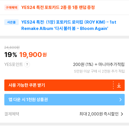
YES24 특전 포토카드 2종 중 1종 랜덤 증정
구매혜택
YES24 특전: (1장) 포토카드 로이킴 (ROY KIM) - 1st
사은품
Remake Album ‘다시 불러 봄 - Bloom Again’
24,600
원
19
19,900
YES포인트
200원 (1%)
마니아추가적립
5만원 이상 구매 시 2천원 추가 적립
사용 가능한 쿠폰 받기
앱 다운 시 1천원 상품권
결제혜택
최대 2,000원 즉시할인