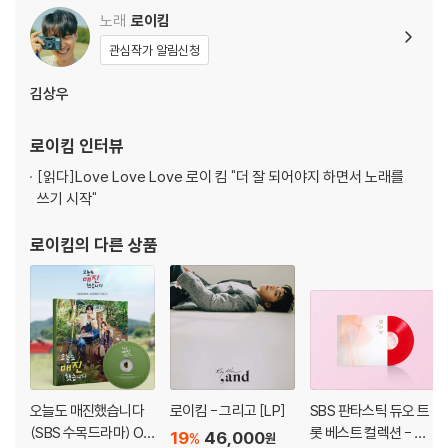
노래
로이킴
관심작가 알림신청
김상우
로이킴
인터뷰
[읽다]
Love Love Love 로이 킴 "더 잘 되어야지 하면서 노래를
쓰기 시작"
로이킴
의 다른 상품
오늘도 매진했습니다
로이킴 - 그리고 [LP]
SBS 판타스틱 듀오 트
(SBS 수목드라마) OS
롯 베스트 컬렉션 - 첫
19
46,000
%
원