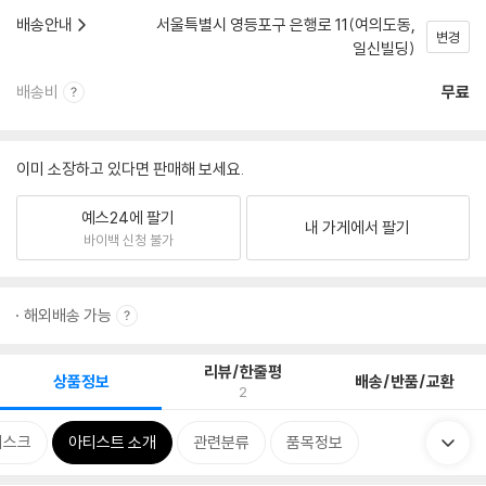
배송안내
서울특별시 영등포구 은행로 11(여의도동,
변경
일신빌딩)
배송비
무료
이미 소장하고 있다면 판매해 보세요.
예스24에 팔기
내 가게에서 팔기
바이백 신청 불가
해외배송 가능
리뷰/한줄평
상품정보
배송/반품/교환
2
디스크
아티스트 소개
관련분류
품목정보