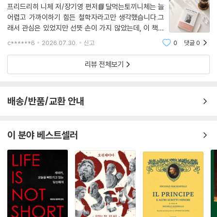
프리드리히 니체 저/장기영 편저📘달먹는토끼니체는 늘
어렵고 가까이하기 힘든 철학자라고만 생각했습니다.그
래서 관심은 있었지만 선뜻 손이 가지 않았는데, 이 책은
생각보다 쉽고 편하게 읽을 수 있어서 좋았습니다.😊무엇
c******6
2026.07.30.
신고
0
댓글
0
보다 짧은 문장 하나하나가 오래 마음에 남았습니다. 위로
를 건네기보다 스스로에게 질문하게
리뷰 전체보기
배송/반품/교환 안내
이 분야 베스트셀러