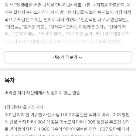
이 책 『일생에 한 번은 니체를 만나라』는 바로 그런 그 지점을 관통한다. 이
책은 철학자 프리드리히 니체의 방대한 사유를 오늘의 독자들이 가장 직접
적으로 체감할 수 있는 언어로 다시 엮었다. 『인간적인 너무나 인간적인』,
『아침놀』, 『즐거운 학문』, 『차라투스트라는 이렇게 말했다』, 『선악의 저
편』, 『도덕의 계보』, 『우상의 황혼』, 『이 사람을 보라』 등 니체의 대표 저작
에서 지금 이 시대에 가장 절실하게 다가오는 핵심 문장들을 엄선했다.
하지만 이 책은 단순한 니체 해설서가 아니다. 철학 이론을 친절하게 설명
책소개 더보기
하는 입문서도 아니다. 니체의 문장을 빌려 독자 스스로 자신의 삶을 다시
돌아보게 만드는 책이다. 책장을 넘기다 보면 위로받기보다 오히려 불편해
진다. 내가 정말 내 삶을 살고 있는지, 타인의 시선을 기준으로 선택하며 살
목차
아온 것은 아닌지, 스스로에게 충분히 정직했는지 묻는 질문들이 연이어
독자를 붙든다. 책의 머리말은 이 책의 방향을 분명하게 보여준다. “니체를
머리말 자기 자신에게서 도망치지 않는 연습
읽는다는 것은 결국 자기 자신에게서 도망치지 않는 연습과 닮아 있었습니
다.” 이 문장은 이 책이 니체를 이해하는 책이 아니라, 니체를 통해 자기 자
1장 평범함을 거부하다
신과 마주하는 책임을 선언한다. 이어지는 고백은 오늘의 독자들에게 이
001 살아야 할 이유를 가진 사람 | 002 지름길을 택하지 마라 | 003 평판
책이 어떤 역할을 하려는지 명확하게 보여준다.
에 신경 쓰지 마라| 004 욕망을 억누르지 마라 | 005 칭찬을 무조건 선의
로 받아들이지 마라 | 006 다수의 의견이 위험한 이유 | 007 오만에 대하