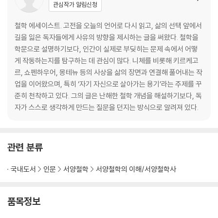
관심작가 알림신청
치 있는 책 | 087 책을 고르는 기준 | 088 효과를 쓰지 말고 글을 써라 | 0
89 자기 능력에 한계를 긋지 마라 | 090 자제력을 발휘할 때 | 091 충동을
철학 에세이스트. 고전을 오늘의 언어로 다시 읽고, 삶의 선택 앞에서
다루는 기술 | 092 위버 멘쉬의 가르침 | 093 자신을 알아가는 과정
길을 잃은 독자들에게 사유의 방향을 제시하는 글을 써왔다. 철학을
학문으로 설명하기보다, 인간이 실제로 부딪히는 문제 속에서 어떻
4장 세상의 기준을 벗어나다
게 작동하는지를 탐구하는 데 관심이 많다. 니체를 비롯해 키르케고
094 | 타인의 기준을 벗어나다 | 095 불편함을 통과하는 용기 | 096 안
르, 쇼펜하우어, 몽테뉴 등의 사상을 삶의 장면과 연결해 풀어내는 작
락함을 의심한다 | 097 기준이 삶의 무게를 만든다 | 098 편안함이 길어
업을 이어왔으며, 특히 ‘자기 자신으로 살아가는 용기’라는 주제를 꾸
질 때 | 099 쉬운 길 경계하기 | 100 나를 단조롭게 만들지 않기 | 101 의지
준히 천착하고 있다. 그의 글은 난해한 철학 개념을 해설하기보다, 독
를 단련한다 | 102 기준은 안에 있다 | 103 안락함과의 결별 | 104 강함을
자가 스스로 생각하게 만드는 질문을 던지는 방식으로 알려져 있다.
오해하지 않기 | 105 세계를 해석하는 눈 | 106 겸손은 언제나 미덕이 아
니다 | 107 벗에 대하여 | 108 연민의 과잉에 대하여 | 109 둔감해지려 하
지 마라 | 110 땅에 충실하라 | 111 충분히 쉬고 잠자라 | 112 자기 자신을 벌
관련 분류
하는 자들 | 113 자신이 어떤 인간인지 안다는 것 | 114 과거가 힘이 되게
하려면 | 115 진리는 시간 속에서 모습을 바꾼다
국내도서
인문
서양철학
서양철학의 이해/서양철학사
5장 삶의 지헤를 건네다
116 삶을 밀어 올리는 힘 | 117 자기에게 관대해지는 순간 | 118 질문이 삶
품목정보
을 바꾼다 | 119 웃음이 필요한 이유 | 120 젊은이를 망치는 가장 확실한 방