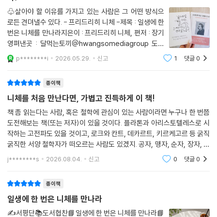
♧살아야 할 이유를 가지고 있는 사람은 그 어떤 방식으
로든 견뎌낼수 있다. - 프리드리히 니체 -제목 : 일생에 한
번은 니체를 만나라지은이 : 프리드리히 니체, 편저 : 장기
영펴낸곳 : 달먹는토끼@hwangsomediagroup 도서
제공받아 서평남깁니다.♧니체는 위로하지 않는다. 대신
p********i
2026.05.29.
신고
1
댓글
0
우리를 깨어 있게 만든다. 지금의 삶이 과연 내가 선택한
삶인지, 나는 정말 내 기준으로 살고 있는지, 나
종이책
니체를 처음 만난다면, 가볍고 진득하게 이 책!
책 좀 읽는다는 사람, 혹은 철학에 관심이 있는 사람이라면 누구나 한 번쯤
도전해보는 책(또는 저자)이 있을 것이다. 플라톤과 아리스토텔레스로 시
작하는 고전파도 있을 것이고, 로크와 칸트, 데카르트, 키르케고르 등 굵직
굵직한 서양 철학자가 떠오르는 사람도 있겠지. 공자, 맹자, 순자, 장자, 노
자가 스치는 사람들도 많을 테고. 나에게도 '언젠가 도전할 산'들이 무수히
j********s
2026.08.04.
신고
0
댓글
0
많다. 때
종이책
일생에 한 번은 니체를 만나라
✍️서평단📚도서협찬📘일생에 한 번은 니체를 만나라📘