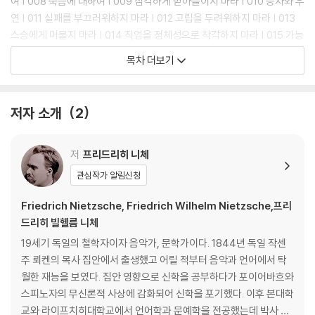
“니체는 위로하지 않습니다. 대신 우리를 깨어 있게 만듭니다.” 실제로 책
여 | 008 죽음에 대하여 | 009 심각하게 받아들이지 마라 | 010 승자와 우
속 문장들은 강렬하다. “평판에 신경 쓰지 마라.” “지름길을 택하지 마라.”
연 | 011 실패를 부끄러워하지 마라 | 012 고립을 두려워하지 마라 | 013
“위험하게 살아라.” “타인의 인정에서 벗어나라.” “고립을 두려워하지 마
스승에게 머물지 마라 | 014 직업을 정체성으로 착각하지 마라 | 015 가능
라.” 익숙한 자기 계발의 언어와는 결이 다르다. 부드러운 공감보다 차가운
성을 과시하지 마라 | 016 너무 이른 성공을 경계하라 | 017 새로운 사실
목차 더보기
각성이 먼저 다가온다. 그러나 바로 그 점이 니체를 지금 다시 읽어야 하는
을 말하면 불편한 이유 | 018 압도적으로 이겨라 | 019 고통은 복수를 정
이유다. 오늘의 독자들은 누구보다 많은 정보 속에서 살고 있지만, 정작 자
당화한다 | 020 나는 다이너마이트다 | 021 반복 속에서 배우다 | 022 위
기 삶의 기준은 흐릿해진 시대를 살아간다. 끊임없는 비교, 평판에 대한 불
험하게 살아라 | 023 도덕을 진리처럼 받아들이지 마라 | 024 판단의 근
저자 소개
2
안, 타인의 인정에 대한 갈증, 안전한 길만을 선택하라는 압박 속에서 자신
거부터 의심하라 | 025 비밀을 지킬 줄 아는 능력 | 026 자기 자신에게 한
만의 중심을 세우는 일은 점점 어려워지고 있다. 『일생에 한 번은 니체를
잘못 | 027 솔직함의 위험에 대하여 | 028 고통을 원망하지 마라 | 029 책
만나라』는 바로 이 지점에서 질문을 던진다. 정말 당신은 당신의 삶을 살고
을 쓴다는 것
저
프리드리히 니체
있는가?
관심작가 알림신청
2장 자기 삶의 주인이 되다
030 피로 쓰지 않는 것은 믿지 않는다 | 031 자신에게 충실해지는 법 | 03
Friedrich Nietzsche, Friedrich Wilhelm Nietzsche,프리
2 나를 단련하는 하루 | 033 삶을 긍정하는 태도 | 034 자기 연민에서 빠
드리히 빌헬름 니체
져나오기 | 035 강해지려는 의지 | 036 나만의 규칙을 세운다 | 037 고독
19세기 독일의 철학자이자 음악가, 문학가이다. 1844년 독일 작센
의 가치 | 038 자기기만을 끊는다 | 039 자신의 무게를 감당한다 | 040
주 뢰켄의 목사 집안에서 출생했고 어릴 적부터 음악과 언어에서 탁
스스로 서는 법 | 041 나를 가볍게 두지 않기 | 042 타인의 인정에서 벗어
월한 재능을 보였다. 집안 영향으로 신학을 공부하다가 포이어바흐와
나기 | 043 자기 극복의 시작 | 044 스스로에게 진실해지기 | 045 자기
스피노자의 무신론적 사상에 감화되어 신학을 포기했다. 이후 본대학
시간을 소유하지 못한 인간 | 046 최후에 웃는 자 |047 나쁜 기억력의 장
교와 라이프치히대학교에서 언어학과 문예학을 전공했는데 박사 논