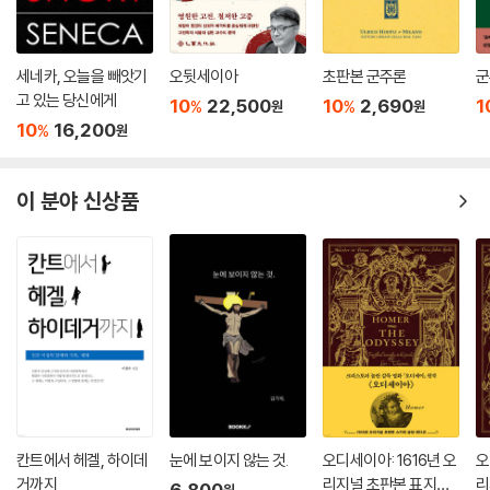
세네카, 오늘을 빼앗기
오뒷세이아
초판본 군주론
군
고 있는 당신에게
10
22,500
10
2,690
1
%
%
원
원
10
16,200
%
원
이 분야 신상품
칸트에서 헤겔, 하이데
눈에 보이지 않는 것.
오디세이아: 1616년 오
오
거까지
리지널 초판본 표지디
리
6,800