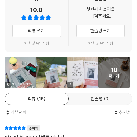
--- 「사람 보는 눈을 키우려면」 중에서
8장 세상 이면을 파헤치다
10.0
첫번째 한줄평을
이 책은 니체의 날카로운 철학을 오늘의 독자가 바로 삶에 적용할 수 있도
195 이런 자를 멀리하라 196 날아가려는 자는 미움을 각오해야 한다 | 19
남겨주세요.
많은 작가들은 생각이 아니라 효과를 쓴다. 그들은 독자의 반응을 먼저 계
록 강렬하고 직관적인 문장으로 재편집했다. 읽는 순간 고개를 끄덕이는
7 우상은 진짜보다 많다 | 198 인간은 오류에 의해 교육받았다 | 199 춤추
산한다. 이때 글은 사유가 아닌 전술이 된다. 작가는 자기 생각을 꾸미기 시
책이 아니라, 읽고 난 뒤 삶의 방향이 조금 달라지는 책. 그것이 『일생에 한
는 별 하나를 낳아라 | 200 고통받는 친구의 곁에 머무를 때 | 201 말의 속
리뷰 쓰기
한줄평 쓰기
작하는 순간, 자기 자신에게 불성실해진다. 진실한 작가는 독자의 호의를
번은 니체를 만나라』이다. 또한 이 책은 니체를 처음 만나는 독자에게는 가
도가 생각을 앞지를 때 | 202 그럴듯하게 말하는 사람을 조심하라 | 203
필요로 하지 않는다. 그는 오해를 견딜 수 있다. 오해를 견디지 못하는 글은
장 읽기 쉬운 입문서가 될 것이고, 이미 니체를 읽어본 독자에게는 지금 자
행복에 대하여 | 204 포기를 부끄러워하지 마라 | 205 유혹의 정체 | 206
혜택 및 유의사항
혜택 및 유의사항
자기 힘을 갖지 못한다.
신의 삶을 다시 점검하게 만드는 새로운 거울이 될 것이다. 지금 흔들리고
용기에 대하여 | 207 죄책감이 생겨나는 이유 | 208 칭찬은 미덕이 아니
--- 「효과를 쓰지 말고 글을 써라」 중에서
있다면, 어쩌면 당신에게 필요한 것은 따뜻한 위로가 아니라 니체의 한 문
라 욕망의 신호 | 209 비밀에 대하여 | 210 음악에 대하여 | 211 시간에 대
장일지 모른다.
하여 | 212 아름다운 세계 | 213 정치가의 말을 그대로 믿지 마라 | 214 가
쉬운 길은 대체로 목적지에 빠르게 닿게끔 해준다. 수고를 덜어주고, 망설
10
장 위험한 시간 | 215 위험한 생각 | 216 생각의 계보 | 217 자기 숭배의 함
임 없이 앞으로 나아가게 만든다. 그러나 그 속도는 종종 삶의 깊이와 나란
더보기
정
히 가지 않는다. 너무 매끄럽게 이어지는 흐름 속에서는 발걸음을 돌아볼
8
2
틈이 줄어들고, 무엇을 통과했는지조차 흐릿해진다. 그래서 때로는 이 빠
른 진행이 삶을 지나치게 평평하게 만들고 있지는 않은지 스스로에게 물어
리뷰
15
한줄평
0
볼 필요가 있다.
리뷰전체
추천순
--- 「쉬운 길 경계하기」 중에서
종이책