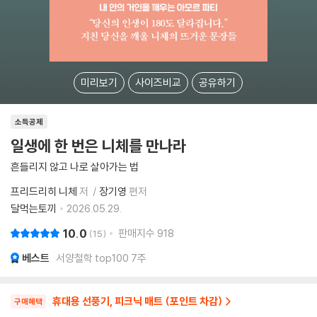
미리보기
사이즈비교
공유하기
소득공제
일생에 한 번은 니체를 만나라
흔들리지 않고 나로 살아가는 법
프리드리히 니체
저
장기영
편저
달먹는토끼
2026.05.29.
10.0
판매지수
918
15
베스트
서양철학 top100 7주
휴대용 선풍기, 피크닉 매트 (포인트 차감)
구매혜택