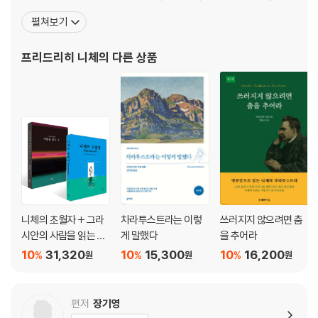
점 | 048 스스로 선택한다 | 049 자기기만의 기술에 대하여 | 050 약함
문을 제출하기 전에 이미 명문대인 스위스 바젤대학교에 초빙될 만큼
펼쳐보기
을 미화하지 않는다 | 051 고독의 힘 | 052 오직 자신만을 충실히 추종하
뛰어난 학생이었다. 1869년부터 스위스 바젤대학교에서 고전문헌
라 | 053 말이 많은 자에 대하여 | 054 자기오류를 인정하는 고상함에 대
학 교수로 일하던 그는 1879년 건강이 악화되면서 교수직을 그만두
프리드리히 니체
의 다른 상품
하여 | 055 자기 자신을 설명하려 들지 마라 | 056 용서와 자기 자신에 대
었다. 편두통과 위통에 시달리는 데다가 우울증까지 앓았지만
한 잘못 | 057 고백 충동은 자기통제의 결핍이다 | 058 타인보다 먼저 스
스로를 존경하라 | 059 자기 자신에게 엄격한 질문을 하라 | 060 스스로
선택한 길 | 061 자기 연마의 시간
| 062 타인의 시선에서 벗어나기 | 063 자기 삶의 정원사가 되어라
3장 사유의 방향을 바꾸다
064 고통을 견디는 힘 | 065 위험을 감수할 이유 | 066 삶을 시험대에 올
린다는 것 | 067 편안함의 유혹 | 068 스스로를 넘는 연습 | 069 고통 이
후에 남는 것 | 070 고통의 의미를 바꾸는 일 | 071 불안과 함께 걷기 | 07
니체의 초월자 + 그라
차라투스트라는 이렇
쓰러지지 않으려면 춤
2 두려움을 안고 걷는 용기 | 073 나를 속이지 않는 태도 | 074 확신과 흔
시안의 사람을 읽는 눈
게 말했다
을 추어라
들림 | 075 삶을 바라보는 거리 | 076 새로운 가치가 만들어지는 순간 | 0
세트
10
31,320
10
15,300
10
16,200
%
%
%
원
원
원
77 말을 잠시 멈추는 시간이 필요하다 | 078 만남의 기준을 세워라 | 079
운명은 태도에 따라 달라진다 | 080 작가는 견디기로 결심한 사람이다 | 0
81 인생의 여행자 | 082 고독을 피하지 마라 | 083 가치의 시작점 | 084
편저
장기영
사람 보는 눈을 키우려면 | 085 최악의 독자 | 086 읽어야 할 책과 읽을 가