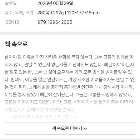
법 | 121 거짓말의 대가 | 122 타조의 지혜 | 123 꿈도 꾸지 않고 잠들어 있
발행일
2026년 05월 29일
는 자들 | 124 결혼을 충동으로 결정하지 마라 | 125 유명해질수록 잃는 것
쪽수, 무게, 크기
280쪽 | 292g | 120*177*18mm
들 | 126 비난에 응답하지 마라 | 127 믿음 앞에서 한 걸음 물러서라 | 128
ISBN13
9791199642065
책을 많이 읽으려고 하지 마라 | 129 비난이 들려오면 귀를 막아라 | 130
험담으로 타인을 깎아세우지 마라 | 131 침묵의 가치 | 132 결혼할 때와 하
지 말아야 할 때 | 133 아모르 파티, 운명을 사랑하라 | 134 상대의 마음을
책 속으로
쉽게 단정하지 마라 | 135 충분히 잠을 자라 | 136 기분 좋은 인생을 살아
가기 위한 요령 | 137 주고 싶어 하는 인간의 욕망 | 138 주목받고 싶어 하
살아야 할 이유를 가진 사람은 상황을 묻지 않는다. 그는 고통의 형태를 따
는 인간의 욕망 | 139 노력을 헛되지 않게 하려면 | 140 공포심을 다루는
지지 않고, 견딜 수 있는지 없는지를 계산하지도 않는다. 왜 살아야 하는지
법 | 141 노력을 헛되지 않게 하려면 | 142 성급함을 결단으로 착각하지 마
를 알고 있는 한, 그는 그 삶이 요구하는 거의 모든 방식을 받아들일 수 있
라
다. 반대로, 이유를 잃은 인간에게는 가장 사소한 어려움조차도 견딜 수 없
는 것이 된다. 그래서 삶을 끝까지 통과해낸 인간은 대개 강해서가 아니라,
6장 인간 본성을 논하다
이유를 놓지 않았기 때문에 살아남는다. 그들은 고통을 사랑하지 않았고,
143 변명은 책임을 연기한다 | 144 사유를 흉내 내는 자들 | 145 모든 일
고통을 미화하지도 않았다. 다만, 고통 너머에 자신을 붙잡아두는 어떤 이
에 관여해야 한다는 강박 | 146 양심이란 자신을 향해 돌아온 상처다 | 14
유를 끝까지 손에서 놓지 않았을 뿐이다.
7 남을 처벌하려고 하는 자를 경계하라 | 148 짐승과 초인 | 149 양심은
--- 「살아야 할 이유를 가진 사람」 중에서
메아리다 | 150 분노에 대하여 | 151 순수한 마음 | 152 원한에 사로잡힌
인간의 선택 | 153 복수심과 보복의 심리에 대하여 | 154 복수를 대신하는
책 속으로 더보기
사람들은 칭찬을 선의의 표현으로 믿는다. 그러나 칭찬은 언제나 순수하지
우회적 승리에 대하여 | 155 고백 충동에 대하여 | 156 정직함을 연출하는
않다. 상대를 기쁘게 하기보다, 상대의 방향을 정해주려는 시도일 때가 많