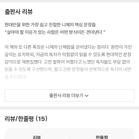
이들에 대하여 | 157 원한에 사로잡힌 인간의 특징 | 158 경솔한 사람에
다. 칭찬받는 자는 자신이 무엇을 잘했는지를 알게 되지만, 동시에 무엇을
대하여 | 159 말이 많은 인간을 조심하라 | 160 억울함의 심리 | 161 험담
출판사 리뷰
계속해야 하는지도 배우게 된다. 그래서 칭찬은 자유를 주는 것처럼 보이
을 즐기는 사람의 심리 | 162 많이 가지려 하는 자의 심리 | 163 기쁨의 깊
지만, 은근한 요구를 함께 건넨다.
현대인을 위한 가장 쉽고 친절한 니체의 핵심 문장들
이 | 164 배움과 용기 | 165 충분한 휴식을 취하라 | 166 많이 가지려는 욕
--- 「칭찬을 무조건 선의로 받아들이지 마라」 중에서
“살아야 할 이유가 있는 사람은 어떤 방식이든 견뎌낸다.”
망 | 167 현명한 인간 | 168 격한 감정이 많은 사람의 심리
너의 적과 싸울 때, 그를 설득하려 들지 마라. 설득은 승리가 아니다. 싸움
이 책의 또 다른 특징은 니체의 난해함을 걷어냈다는 점이다. 원전이 가진
7장 사랑을 다시 사유하다
에서 중요한 것은 힘이다. 힘이 없는 옳음은 항상 원한으로 되돌아온다. 적
깊이는 유지하되, 지금의 독자가 막힘없이 읽을 수 있도록 현대적인 문장
169 사랑은 상대를 낮추지 않는다 | 170 사랑은 위험을 감수하겠다는 선
을 남겨두는 승리는 승리가 아니다. 그것은 다음 싸움을 미루는 일이다. 완
감각으로 재편집했다. 고전 철학이 어렵다고 느꼈던 독자들도 부담 없이
언이다 | 171 사랑은 동정과 다르다 | 172 사랑은 나약함을 숨기지 않는다
전히 이기지 못한 자는 계속 자기를 설명해야 한다. 너의 승리는 적의 반박
읽을 수 있도록 구성했으며, 짧고 강한 문장들이 반복적으로 독자의 내면
| 173 사랑은 소유하려는 순간 무너진다 | 174 사랑은 자신을 넘어서는 연
을 허락하지 않을 만큼 명확해야 한다. 의심이 남는 곳에 원한이 자란다. 그
을 두드린다.
습 | 175 사랑은 자유를 견디는 힘 | 176 사랑과 질문 | 177 사랑은 삶을 긍
러므로 너의 싸움은 짧고 결정적이어야 한다. 머뭇거림은 약함이다.
정하는 태도 | 178 사랑과 고독에 대하여 | 179 사랑과 결핍에 대하여 | 18
--- 「압도적으로 이겨라」 중에서
특히 이 책은 단순히 “강해지라”고 말하지 않는다. 왜 우리는 쉽게 흔들리
0 사랑의 적절한 거리 | 181 사랑은 말보다 태도로 증명된다 | 182 사랑은
출판사 리뷰 더보기
는지, 왜 타인의 말 한마디에 무너지는지, 왜 실패보다 평판을 더 두려워하
기다림이다 | 183 사랑과 친절에 대하여 | 184 사랑이 생활이 될 때 | 185
사람을 제대로 보려면 그의 습관을 보아야 한다. 특히 아무도 보지 않을 때
는지 니체의 사유를 통해 해부한다. 동시에 삶을 다시 붙드는 태도를 제시
사랑의 가벼움과 무거움 | 186 사랑과 책임에 대하여 | 187 사랑은 상대의
반복하는 행위가 그의 성격을 정확히 말해 준다. 도덕적 언어를 자주 사용
한다. 책의 핵심 키워드인 ‘아모르 파티(Amor Fati)’는 그 정점을 이룬다.
삶을 존중한다 | 188 사랑은 변화를 요구한다 | 189 사랑이 익숙해질 때 |
리뷰/한줄평
15
하는 인간일수록 도덕을 연기하고 있을 가능성이 크다. 확신에 찬 모습은
운명을 사랑하라는 니체의 메시지는 좋은 날만 긍정하라는 뜻이 아니다.
190 사랑은 혼자 설 수 있는 힘을 요구한다 | 191 사랑의 흔적 | 192 사랑
종종 오래된 연습의 결과다. 서둘러 판단하지 않는 자만이 가면이 벗겨지
실패와 고통, 흔들림과 상처까지도 자기 삶의 일부로 받아들이라는 선언이
의 간격 | 193 사랑은 먼저 변화를 드러낸다 | 194 사랑은 거울과 같다
는 시간을 견딜 수 있다.
다.
리뷰
한줄평