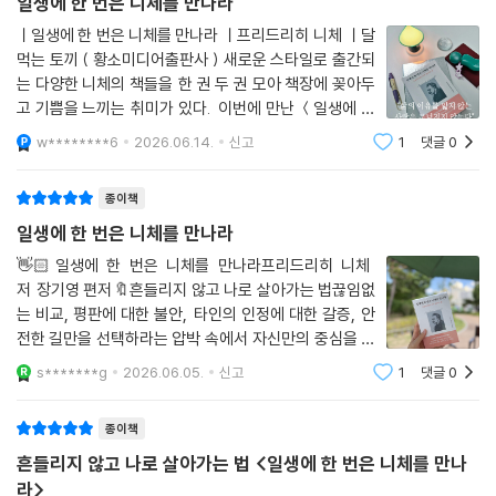
일생에 한 번은 니체를 만나라
ㅣ일생에 한 번은 니체를 만나라 ㅣ프리드리히 니체 ㅣ달
먹는 토끼 ( 황소미디어출판사 ) 새로운 스타일로 출간되
는 다양한 니체의 책들을 한 권 두 권 모아 책장에 꽂아두
고 기쁨을 느끼는 취미가 있다. 이번에 만난 ＜일생에 한
번 니체를 만나라＞는단순히 니체의 철학을 정리해 서술
w********6
2026.06.14.
신고
1
댓글
0
한 책이 아니라 니체의 가르침을 하나의 주제로 묶어, 반
페이지 분량으로 담아낸 형식이라 부담 없
종이책
일생에 한 번은 니체를 만나라
👋🏻일생에 한 번은 니체를 만나라프리드리히 니체
저 장기영 편저🔖흔들리지 않고 나로 살아가는 법끊임없
는 비교, 평판에 대한 불안, 타인의 인정에 대한 갈증, 안
전한 길만을 선택하라는 압박 속에서 자신만의 중심을 세
우는 일은 점점 어려워지고 있다. 『일생에 한 번은 니체를
s*******g
2026.06.05.
신고
1
댓글
0
만나라』는 바로 이 지점에서 질문을 던진다. 정말 당신은
당신의 삶을 살고 있는가?💬요즘 시
종이책
흔들리지 않고 나로 살아가는 법 <일생에 한 번은 니체를 만나
라>