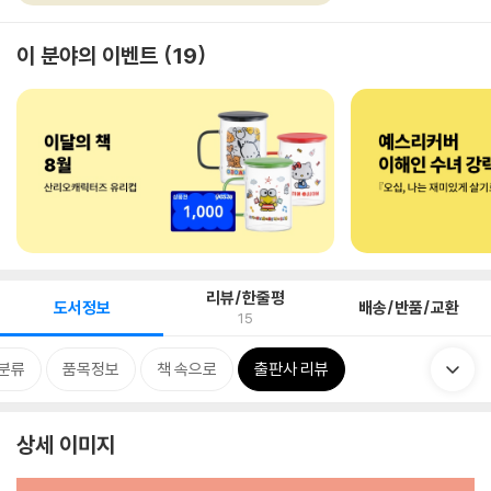
이 분야의 이벤트
19
리뷰/한줄평
도서정보
배송/반품/교환
15
분류
품목정보
책 속으로
출판사 리뷰
상세 이미지