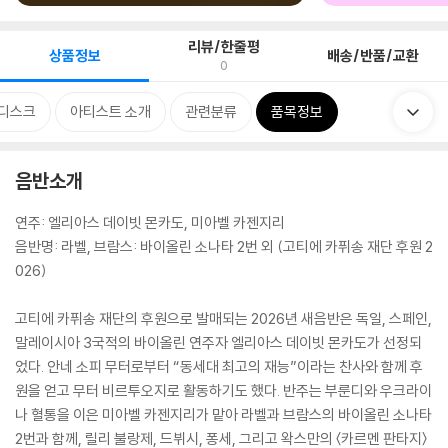
리뷰/한줄평
상품정보
배송/반품/교환
0
디스크
아티스트 소개
관련분류
품목정보
음반소개
연주: 엘리아스 데이빗 몬카도, 미아벨 카젠지리
음반명: 라벨, 브람스: 바이올린 소나타 2번 외 (고티에 카퓌송 재단 후원 2
026)
고티에 카퓌송 재단의 후원으로 발매되는 2026년 새음반은 독일, 스페인,
말레이시아 3국적의 바이올린 연주자 엘리아스 데이빗 몬카도가 선정되
었다. 안네 소피 무터로부터 “동세대 최고의 재능”이라는 찬사와 함께 후
원을 얻고 무터 비르투오지로 활동하기도 했다. 반주는 부룬디와 우크라이
나 혈통을 이은 미아벨 카젠지리가 맡아 라벨과 브람스의 바이올린 소나타
2번과 함께, 릴리 불랑제, 드뷔시, 퐁세, 그리고 왁스만의 〈카르멘 판타지〉