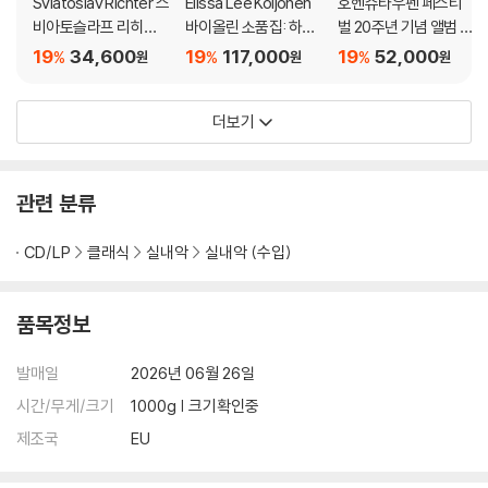
Sviatoslav Richter 스
Elissa Lee Koljonen
호헨슈타우펜 페스티
비아토슬라프 리히테
바이올린 소품집: 하트
벌 20주년 기념 앨범 (2
르 라이브 레코딩 모음
브레이크 (Heartbrea
0 Years - Hohensta
19
34,600
19
117,000
19
52,000
%
%
%
원
원
원
집 (Richter Suprem
k: Romantic Encore
ufen Festival) [박스
e: Richter at His Gre
s For Violin) [투명 클
세트]
더보기
atest)
리어 컬러 2LP]
관련 분류
CD/LP
클래식
실내악
실내악 (수입)
품목정보
발매일
2026년 06월 26일
시간/무게/크기
1000g | 크기확인중
제조국
EU