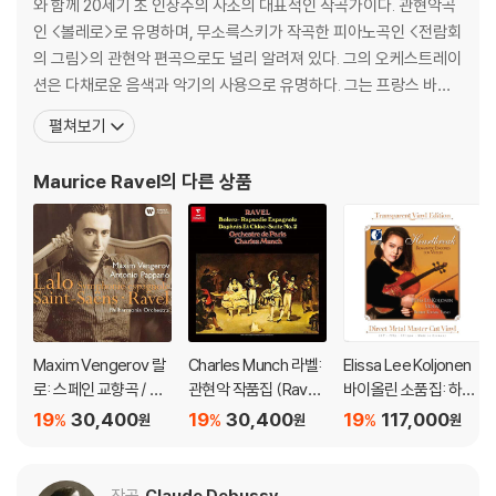
와 함께 20세기 초 인상주의 사조의 대표적인 작곡가이다. 관현악곡
인 <볼레로>로 유명하며, 무소륵스키가 작곡한 피아노곡인 <전람회
의 그림>의 관현악 편곡으로도 널리 알려져 있다. 그의 오케스트레이
션은 다채로운 음색과 악기의 사용으로 유명하다. 그는 프랑스 바스
크 지방의 Ciboure에서 바스크계의 어머니와 스위스인인 아버지로
펼쳐보기
부터 태어났다. 열 네살이 되자 그의 아버지는 그의 음악적 재능을 키
워 주기를 원하여 라벨을 파리 음악원으로 보냈다. 피아노와 작곡에
Maurice Ravel
의 다른 상품
뛰어난 재능을 보였는데, 재학 중 발표한 <죽은 왕녀를
Maxim Vengerov 랄
Charles Munch 라벨:
Elissa Lee Koljonen
로: 스페인 교향곡 / 생
관현악 작품집 (Ravel:
바이올린 소품집: 하트
상스: 바이올린 협주곡
Bolero) [UHQCD]
브레이크 (Heartbrea
19
30,400
19
30,400
19
117,000
%
%
%
원
원
원
2번 (LALO: Sympho
k: Romantic Encore
nie espagnole Op. 2
s For Violin) [투명 클
1 / Saint-Sans: Violin
리어 컬러 2LP]
작곡
Claude Debussy