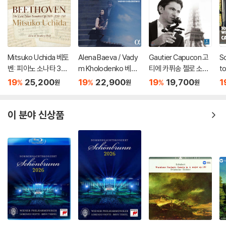
Mitsuko Uchida 베토
Alena Baeva / Vady
Gautier Capucon 고
S
벤: 피아노 소나타 30-
m Kholodenko 베토
티에 카퓌송 첼로 소품
t
32번 (Beethoven: Pi
벤: 바이올린 소나타 5
집 (Emotions)
주
19
25,200
19
22,900
19
19,700
1
%
%
%
원
원
원
ano Sonatas Opp 10
번 '봄', 9번 '크로이처',
Bo
9 110 & 111)
3번 (Beethoven: Vio
n
lin Sonatas Nos. 5 "S
77
이 분야 신상품
pring", 9 'Kreutzer" &
3)