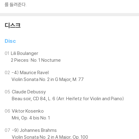
를 들려준다.
디스크
Disc
01
Lili Boulanger
2 Pieces: No. 1 Nocturne
02
-4) Maurice Ravel
Violin Sonata No. 2 in G Major, M. 77
05
Claude Debussy
Beau soir, CD 84, L. 6 (Arr. Heifetz for Violin and Piano)
06
Viktor Kosenko
Mrii, Op. 4 bis No. 1
07
-9) Johannes Brahms
Violin Sonata No. 2 in A Major, Op. 100