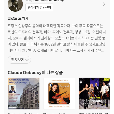
Concerto Op.61) [U
관심작가 알림신청
HQCD]
클로드 드뷔시
프랑스 인상주의 음악의 대표적인 작곡가다. 그의 주요 작품으로는
목신의 오후에의 전주곡, 바다, 피아노 전주곡, 영상 1, 2집, 어린이 차
지, 오페라 펠레아스와 멜리장드 모음곡 <베르가마스크> 중 달빛 등
이 있다. 클로드 드뷔시는 1862년 일드프랑스 이블린 주 생제르맹앙
레에서 다섯 남매 중 첫째로 태어났다. 아버지는 도자기 가게 주인이
었고, 어머니는 재봉사였다. 그는 7세 때 그보다 나이가 많은 체루티
펼쳐보기
라는 이름의 이탈리아 아이와 함께 피아노를 배우기 시작했다. 드뷔
시의 레슨비는 그의 아주머니(aunt)가 지불했었다. 1871년에 수줍
Claude Debussy
의 다른 상품
고 겁많은 소년 드뷔시는 마리 모