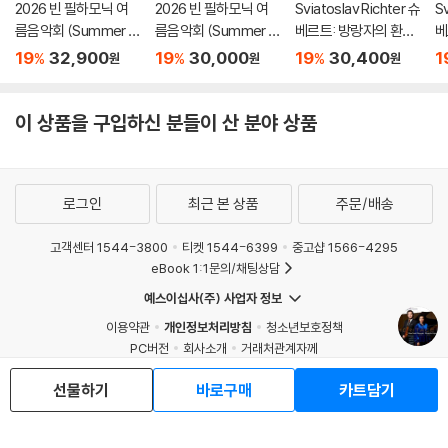
2026 빈 필하모닉 여
2026 빈 필하모닉 여
Sviatoslav Richter 슈
Sv
름음악회 (Summer Ni
름음악회 (Summer Ni
베르트: 방랑자의 환상
베
ght Concert 2026)
ght Concert 2026)
곡 (Schubert: Wand
'송
19
32,900
19
30,000
19
30,400
1
%
%
%
원
원
원
[Blu-ray]
[DVD]
erer Fantasy) [HQC
no
D]
u
이 상품을 구입하신 분들이 산 분야 상품
로그인
최근 본 상품
주문/배송
고객센터 1544-3800
티켓 1544-6399
중고샵 1566-4295
eBook 1:1문의/채팅상담
예스이십사(주) 사업자 정보
이용약관
개인정보처리방침
청소년보호정책
PC버전
회사소개
거래처관계자께
도서홍보
광고
선물하기
바로구매
카트담기
Copyright © YES24 Corp. All Rights Reserved.
MATOM4