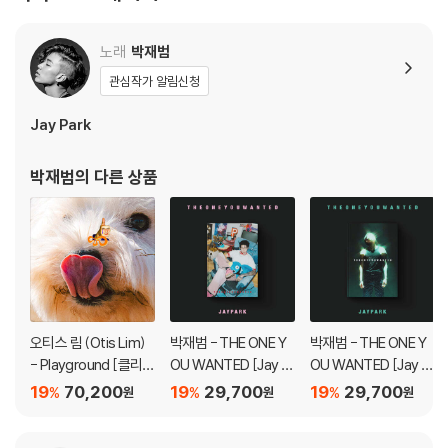
노래
박재범
관심작가 알림신청
Jay Park
박재범
의 다른 상품
오티스 림 (Otis Lim)
박재범 - THE ONE Y
박재범 - THE ONE Y
- Playground [클리어
OU WANTED [Jay B
OU WANTED [Jay P
오렌지 컬러 LP]
um Ver.]
ark Ver.]
19
70,200
19
29,700
19
29,700
%
%
%
원
원
원