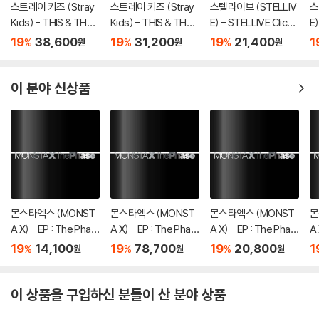
스트레이 키즈 (Stray
스트레이 키즈 (Stray
스텔라이브 (STELLIV
스
Kids) - THIS & THAT
Kids) - THIS & THAT
E) - STELLIVE Cliche
E)
[2종 SET]
[TRUCK VER.]
1st EP 「Colorful Stro
1s
19
38,600
19
31,200
19
21,400
1
%
%
%
원
원
원
kes」 - CD Ver.
k
er
이 분야 신상품
몬스타엑스 (MONST
몬스타엑스 (MONST
몬스타엑스 (MONST
몬
A X) - EP : The Phas
A X) - EP : The Phas
A X) - EP : The Phas
A 
e [DIGIPAK ver.][5종
e [4종 SET]
e [OFFSET ver.]
e 
19
14,100
19
78,700
19
20,800
1
%
%
%
원
원
원
중 1종 랜덤발송]
이 상품을 구입하신 분들이 산 분야 상품