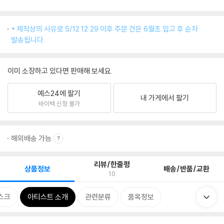
* 제작상의 사유로 5/12 12:29 이후 주문 건은 6월초 입고 후 순차
발송됩니다.
이미 소장하고 있다면 판매해 보세요.
예스24에 팔기
내 가게에서 팔기
바이백 신청 불가
해외배송 가능
리뷰/한줄평
상품정보
배송/반품/교환
10
스크
아티스트 소개
관련분류
품목정보