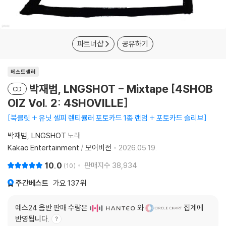
파트너샵
공유하기
베스트셀러
박재범, LNGSHOT - Mixtape [4SHOB
CD
OIZ Vol. 2: 4SHOVILLE]
북클릿 + 유닛 셀피 렌티큘러 포토카드 1종 랜덤 + 포토카드 슬리브
박재범
LNGSHOT
노래
Kakao Entertainment
/
모어비전
2026.05.19.
10.0
판매지수
38,934
10
주간베스트
가요
137위
예스24 음반 판매 수량은
와
집계에
반영됩니다.