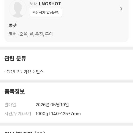
노래
LNGSHOT
관심작가 알림신청
롱샷
멤버 : 오율, 률, 우진, 루이
관련 분류
CD/LP
가요
댄스
품목정보
발매일
2026년 05월 19일
시간/무게/크기
1000g | 140*125*7mm