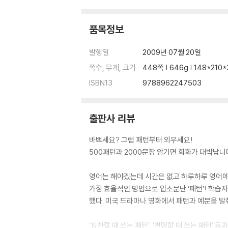
021 There's... ~가 있어
022 There are so many... ~가 무척 많아
품목정보
023 There has been... 계속 ~가 있었어
024 There will be... ~가 있을 거야
발행일
2009년 07월 20일
025 There must be... 분명 ~가 있을 거야
쪽수, 무게, 크기
448쪽 | 646g | 148*21
Day 07 ‘없다’ 표현하기
026 There's no... ~가 없어
ISBN13
9788962247503
027 There's nothing... ~한 건 아무것도 없어
028 There's no one... ~는 아무도 없어
029 There's no time to... ~할 시간이 없어
출판사 리뷰
030 There's no need to... ~할 필요 없어
바쁘세요? 그럼 패턴부터 외우세요!
Day 08. 있는지 묻기
500패턴과 2000문장 암기면 회화가 대박납니
031 Is there...? ~가 있어?
032 Is there any...? ~가 좀 있니?
영어는 해야겠는데 시간은 없고 하루하루 영어에 
033 Is there anything...? ~한 게 있나요?
가장 효율적인 방법으로 입소문난 ‘패턴’! 학습
034 Is there anyone who...? ~하는 사람 
했다. 미국 드라마나 영화에서 패턴과 예문을 발
035 Are there many...? ~가 많나요?
Day 09. 방법이 있는지 묻고 답하기
‘칭찬할 때 쓰는 패턴’, ‘변명할 때 쓰는 패턴’
036 Is there any way...? ~할 방법이 없을까