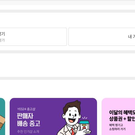
팔기
내 
불가