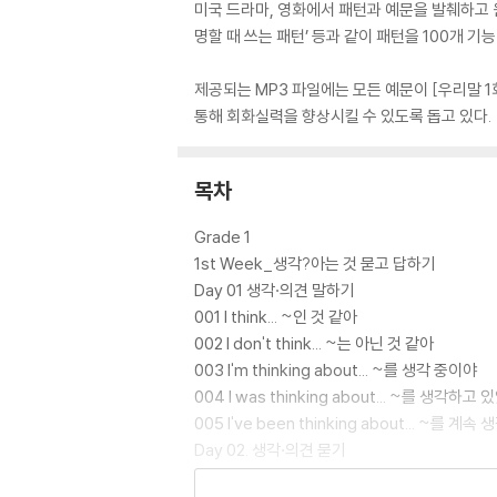
미국 드라마, 영화에서 패턴과 예문을 발췌하고 원
명할 때 쓰는 패턴’ 등과 같이 패턴을 100개 
제공되는 MP3 파일에는 모든 예문이 [우리말 1
통해 회화실력을 향상시킬 수 있도록 돕고 있다.
목차
Grade 1
1st Week_생각?아는 것 묻고 답하기
Day 01 생각·의견 말하기
001 I think... ~인 것 같아
002 I don't think... ~는 아닌 것 같아
003 I'm thinking about... ~를 생각 중이야
004 I was thinking about... ~를 생각하고
005 I've been thinking about... ~를 계
Day 02. 생각·의견 묻기
006 Do you think...? ~라고 생각하니?