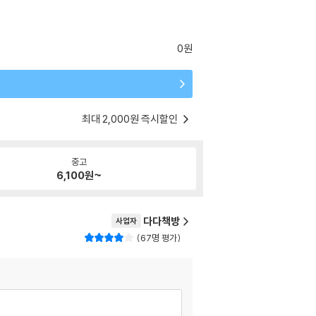
0원
최대 2,000원 즉시할인
중고
6,100
원~
다다책방
사업자
67명 평가