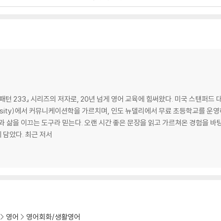
어떻게 생각해?
 대해 어떻게 생각해?
르겠어
심패턴 233』 시리즈의 저자로, 20년 넘게 영어 교육에 힘써왔다. 미국 스탠퍼
에 대해서는 전혀 몰라
versity)에서 커뮤니케이션학을 가르치며, 인도 뉴델리에서 무료 초등학교를 운
과 삶을 이끄는 도구라 믿는다. 오랜 시간 좋은 문장을 읽고 가르쳐온 경험을 바
에 담았다. 최근 저서
알아?
영어
영어회화/생활영어