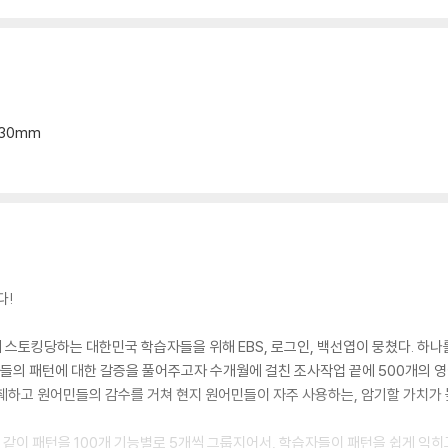
0*30mm
다!
스토킹당하는 대한민국 학습자들을 위해 EBS, 로그인, 백선엽이 뭉쳤다. 하나
자들의 패턴에 대한 갈증을 풀어주고자 수개월에 걸친 조사작업 끝에 500개의 영
있어?
췌하고 원어민들의 감수를 거쳐 현지 원어민들이 자주 사용하는, 암기할 가치가 
 등과 같이 패턴을 100개 기능별로 5개씩 그룹지어서, 학습자들이 패턴을 쉽게 익히
요?