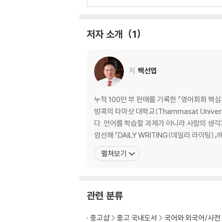
007 Don't you think...? ~인 것 같지 않아?
008 What do you think of...? ~에 대해 
009 What do you think about...? ~에
저자 소개
1
010 How do you like...? ~는 어때?
Day 03 아는 것 말하기
011 I know... ~를 알아
저
백선엽
012 I've known... 전부터 ~를 알고 있었어
013 I don't know if... ~인지 아닌지 모르겠어
014 I don't know what... 무엇을 ~할지 모
누적 100만 부 판매를 기록한 『영어회화 핵
015 I don't know anything about... ~
방콕의 타마삿 대학교(Thammasat Uni
Day 04 아는지 묻기
다. 언어를 학습할 과제가 아니라 사람의 생각
016 Do you know...? ~를 아니?
엄선해 『DAILY WRITING(데일리 라이팅)』
017 Do you know what...? ~가 뭔지 아니?
펼쳐보기
018 Do you know why...? 왜 ~하는지 알아?
019 Do you know when...? 언제 ~하는지 
020 Do you know if...? ~인지 아닌지 아니?
관련 분류
2nd Week_‘있다?없다’ 묻고 답하기
Day 06 ‘있다’ 표현하기
중고샵
중고 국내도서
국어와 외국어/사전