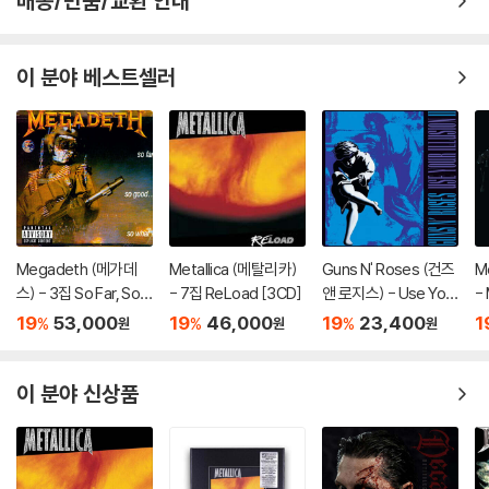
배송/반품/교환 안내
이 분야 베스트셀러
Megadeth (메가데
Metallica (메탈리카)
Guns N' Roses (건즈
M
스) - 3집 So Far, So
- 7집 ReLoad [3CD]
앤 로지스) - Use Your
- 
Good, So What [LP]
Illusion II
c
19
53,000
19
46,000
19
23,400
1
%
%
%
원
원
원
이 분야 신상품