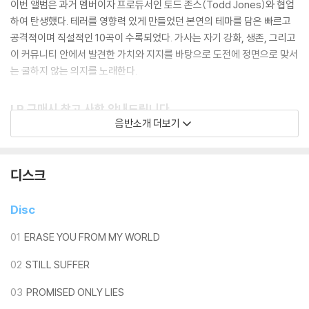
이번 앨범은 과거 멤버이자 프로듀서인 토드 존스(Todd Jones)와 협업
하여 탄생했다. 테러를 영향력 있게 만들었던 본연의 테마를 담은 빠르고
공격적이며 직설적인 10곡이 수록되었다. 가사는 자기 강화, 생존, 그리고
이 커뮤니티 안에서 발견한 가치와 지지를 바탕으로 도전에 정면으로 맞서
는 굴하지 않는 의지를 노래한다.
LP 구매시 참고 사항 안내드립니다.
음반소개 더보기
※ 재킷/구성품/포장 상태
1) 제작/배송 과정에 따라 경미한 재킷 주름, 모서리 눌림, 갈라짐이 발생
할 수 있으며 속지(이너 슬리브)는 디스크와의 접촉으로 인해 갈라질 수
디스크
있습니다.
외관상 불량 확인되는 상품을 개봉 시엔 반품/교환 처리 불가합니다.
Disc
2) 디스크 라벨은 공정상 매끄럽게 부착되지 않을 수도 있으며 겉포장 비
닐은 품질보증대상이 아닙니다.
01
ERASE YOU FROM MY WORLD
3) 일본 제작 LP는 대부분 겉비닐이 밀봉되어 있지 않습니다.
02
STILL SUFFER
4) 디지털 다운로드 코드는 본사에서 공지 없이 증정 종료될 수 있습니다.
03
PROMISED ONLY LIES
※ 재생 불량