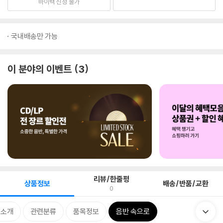
바이백 신청 불가
국내배송만 가능
이 분야의 이벤트
3
리뷰/한줄평
상품정보
배송/반품/교환
0
 소개
관련분류
품목정보
음반 속으로