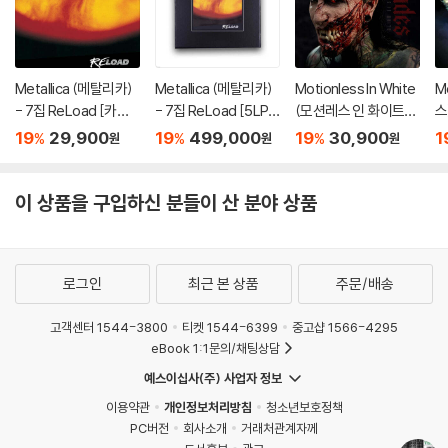
Metallica (메탈리카)
Metallica (메탈리카)
Motionless In White
M
- 7집 ReLoad [카세
- 7집 ReLoad [5LP
(모션레스 인 화이트) -
스)
트테이프]
+ 7인치 Vinyl + 15C
Decades
0
19
29,900
19
499,000
19
30,900
1
%
%
%
원
원
원
D + 4DVD]
플
이 상품을 구입하신 분들이 산 분야 상품
로그인
최근 본 상품
주문/배송
고객센터 1544-3800
티켓 1544-6399
중고샵 1566-4295
eBook 1:1문의/채팅상담
예스이십사(주) 사업자 정보
이용약관
개인정보처리방침
청소년보호정책
PC버전
회사소개
거래처관계자께