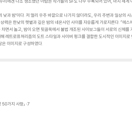
우리에겐 다소 생소했던 아랍권 작가들의 SF도 다수 수록되어 있어, 마치 세계 
‘도시의 낮과 밤’이다. 저 멀리 우주 바깥으로 나가지 않더라도, 우리 주변과 일상
상상력은 한낮의 햇볕과 깊은 밤의 네온사인 사이를 자유롭게 가로지른다. 『에스에프
차면서 놀고, 밤이 오면 뒷골목에서 불법 개조된 사이보그들이 서로의 신체를 
기 위해 레트로퓨쳐리즘의 도트 스타일과 사이버 펑크를 결합한 도시적인 이미지로 
을 담은 이미지로 구성하였다.
 50가지 사항」 ·7