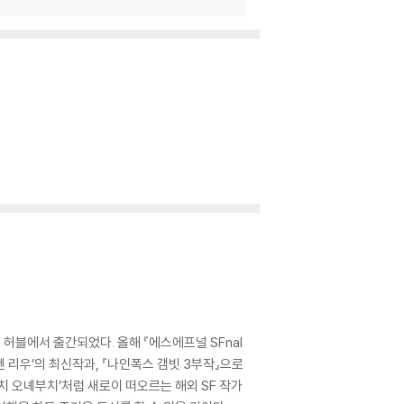
 허블에서 출간되었다. 올해 『에스에프널 SFnal
‘켄 리우’의 최신작과, 『나인폭스 갬빗 3부작』으로
‘토치 오녜부치’처럼 새로이 떠오르는 해외 SF 작가