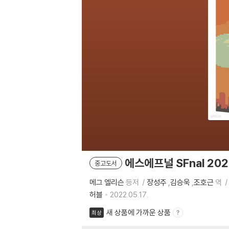
에스에프널 SFnal 20
중고도서
메그 엘리슨
등저
장성주
,
김승욱
,
조호근
역
허블
2022.05.17.
새 상품에 가까운 상품
최상