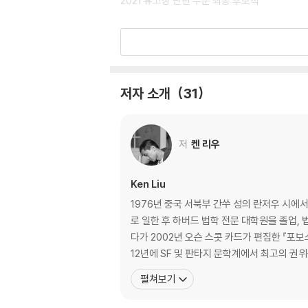
2021 휴고상 단편 부문 최종 후보작
비나 지에민 프라사드, 「근로 종족을 위한 안내서」
2021 네뷸러상 단편 부문 최종 후보작
저자 소개
31
수전 파머, 「나는 마인더가 싫어요」 ·87
저
켄 리우
칼 슈뢰더, 「우리의 문제들이 자살합니다」 ·123
Ken Liu
1976년 중국 서북부 간쑤 성의 란저우 시
닉 울븐, 「스파클리비츠」 ·155
로 일한 후 하버드 법학 전문 대학원을 졸업,
다가 2002년 오슨 스콧 카드가 편집한 『포보
12년에 SF 및 판타지 문학계에서 최고의 권
맥스 배리, 「그것은 크루든 팜에서 왔다」 ·199
펼쳐보기