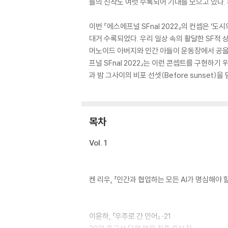
들의 신작도 여럿 수록되어 기대를 모으고 있다. 
이번 『에스에프널 SFnal 2022』의 컨셉은 
대거 수록되었다. 우리 일상 속의 활달한 SF적 
머노이드 아버지와 인간 아들이 운동장에서 공을 
프널 SFnal 2022』는 이런 콘셉트를 구현하
과 밤 그사이의 비포 선셋(Before sunset)
목차
Vol. 1
켄 리우, 「인간과 협업하는 모든 AI가 명심해야 할
이윤하, 「우주로 간 인어」 ·21