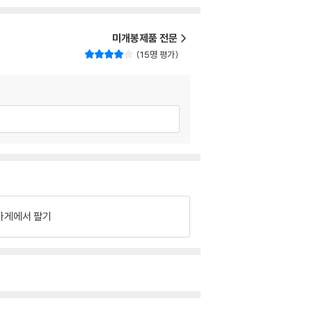
미개봉제품 전문
15명 평가
가게에서 팔기