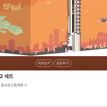
미리보기
공유하기
22 세트
조너선 스트라한
편