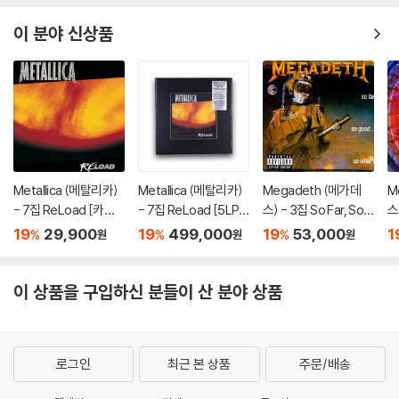
4
이 분야 신상품
Metallica (메탈리카)
Metallica (메탈리카)
Megadeth (메가데
M
- 7집 ReLoad [카세
- 7집 ReLoad [5LP
스) - 3집 So Far, So
스)
트테이프]
+ 7인치 Vinyl + 15C
Good, So What [LP]
de
19
29,900
19
499,000
19
53,000
1
%
%
%
원
원
원
D + 4DVD]
이 상품을 구입하신 분들이 산 분야 상품
로그인
최근 본 상품
주문/배송