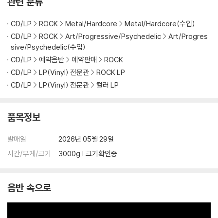
관련 분류
가 있으며, 이는 상품의 불량이 아닙니다. 단, 재생에 이상이 있는 경우에는
불량으로 인한 반품/교환이 가능합니다
CD/LP
ROCK
Metal/Hardcore
Metal/Hardcore(수입)
CD/LP
ROCK
Art/Progressive/Psychedelic
Art/Progres
※ 컬러 디스크
sive/Psychedelic(수입)
아래에 해당하는 경우는 불량이 아니므로 개봉 후 반품/교환이 불가합니
CD/LP
예약음반
예약판매
ROCK
다.
CD/LP
LP(Vinyl) 전문관
ROCK LP
1) 컬러 디스크는 웹 이미지와 실제 색상이 차이가 날 수 있습니다.
CD/LP
LP(Vinyl) 전문관
컬러 LP
2) 컬러 디스크의 특성상 제작 공정시 앨범마다 색상 차이가 나는 경우도
있습니다.
3) 컬러 디스크는 제작 과정에서 다른 색상 염료가 섞여 얼룩과 번짐, 반점
품목정보
등이 발생할 수 있습니다.
발매일
2026년 05월 29일
※ 반품/교환 안내
시간/무게/크기
3000g | 크기확인중
1) 불량으로 인한 반품/교환 요청 시에는 불량 확인을 위해 개봉 시의 동영
상을 요청할 수 있으며, 동영상이 없는 경우 반품/교환이 제한될 수 있습니
다.
음반 속으로
관련 사진과 동영상 및 재생 기기 모델명을 첨부하여 첨부하여 고객센터에
문의 바랍니다.