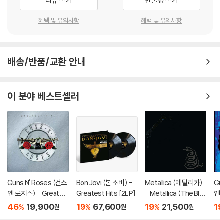
리뷰 쓰기
한줄평 쓰기
혜택 및 유의사항
혜택 및 유의사항
배송/반품/교환 안내
이 분야 베스트셀러
Guns N' Roses (건즈
Bon Jovi (본 조비) -
Metallica (메탈리카)
G
앤 로지즈) - Greates
Greatest Hits [2LP]
- Metallica (The Bla
앤
t Hits: Their Biggest
ck Album)
Ill
46
19,900
19
67,600
19
21,500
1
%
%
%
원
원
원
Hits From 1987-199