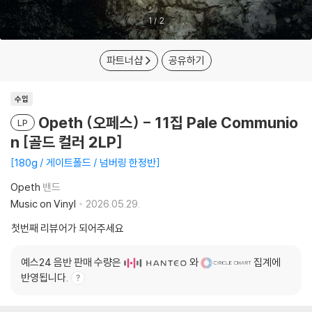
1
/
2
파트너샵
공유하기
수입
Opeth (오페스) - 11집 Pale Communio
LP
n [골드 컬러 2LP]
180g / 게이트폴드 / 넘버링 한정반
Opeth
밴드
Music on Vinyl
2026.05.29.
첫번째 리뷰어가 되어주세요
예스24 음반 판매 수량은
와
집계에
반영됩니다.