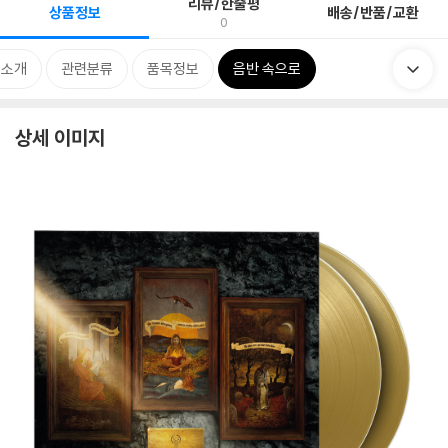
리뷰/한줄평
상품정보
배송/반품/교환
0
 소개
관련분류
품목정보
음반 속으로
상세 이미지